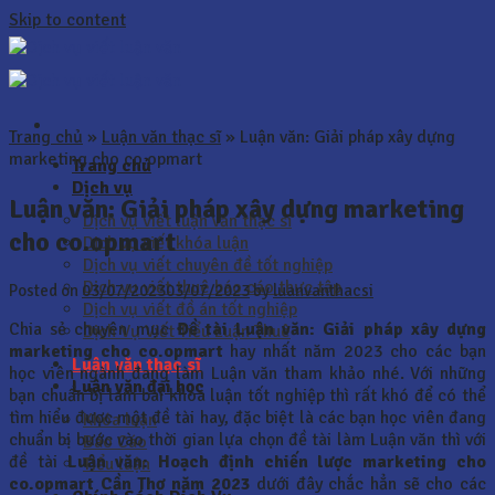
Skip to content
Trang chủ
»
Luận văn thạc sĩ
»
Luận văn: Giải pháp xây dựng
marketing cho co.opmart
Trang chủ
Dịch vụ
Luận văn: Giải pháp xây dựng marketing
Dịch vụ viết luận văn thạc sĩ
cho co.opmart
Dịch vụ viết khóa luận
Dịch vụ viết chuyên đề tốt nghiệp
Dịch vụ viết thuê báo cáo thực tập
Posted on
03/07/2023
03/07/2023
by
luanvanthacsi
Dịch vụ viết đồ án tốt nghiệp
Chia sẻ chuyên mục
Đề tài Luận văn: Giải pháp xây dựng
Dịch Vụ Viết Tiểu Luận Thuê
marketing cho co.opmart
hay nhất năm 2023 cho các bạn
Luận văn thạc sĩ
học viên ngành đang làm Luận văn tham khảo nhé. Với những
Luận văn đại học
bạn chuẩn bị làm bài khóa luận tốt nghiệp thì rất khó để có thể
tìm hiểu được một đề tài hay, đặc biệt là các bạn học viên đang
Khóa luận
chuẩn bị bước vào thời gian lựa chọn đề tài làm Luận văn thì với
Báo Cáo
đề tài
Luận văn:
Hoạch định chiến lược marketing cho
Tiểu luận
co.opmart Cần Thơ năm 2023
dưới đây chắc hẳn sẽ cho các