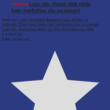
===>>>
Luận văn: Hoạch định chiến
lược marketing cho co.opmart
Danh mục:
Luận Văn Ngành Marketing
Luận văn thạc sĩ
Luận văn: Thực trạng chiến lược marketing cho co.opmart
Luận văn: Marketing nhằm mở rộng thị trường cho DAB
0
0
đánh giá
Đánh giá bài viết