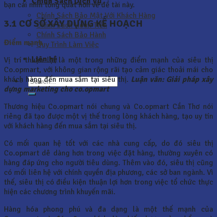
Chính Sách Dịch Vụ
bạn cái nhìn tổng quát hơn về đề tài này.
Chính Sách Bảo Mật Với Khách Hàng
3.1 CƠ SỞ XÂY DỰNG KẾ HOẠCH
Chính Sách Hoàn Tiền
Chính Sách Bảo Hành
Điểm mạnh
Quy Trình Làm Việc
Liên hệ
Vị trí thuận lợi là một trong những điểm mạnh của siêu thị
Co.opmart, với không gian rộng rãi tạo cảm giác thoải mái cho
khách hàng đến mua sắm tại siêu thị.
Luận văn: Giải pháp xây
dựng marketing cho co.opmart
Thương hiệu Co.opmart nói chung và Co.opmart Cần Thơ nói
riêng đã tạo được một vị thế trong lòng khách hàng, tạo uy tín
với khách hàng đến mua sắm tại siêu thị.
Có mối quan hệ tốt với các nhà cung cấp, do đó siêu thị
Co.opmart dê dàng hơn trong việc đặt hàng, thường xuyên có
hàng đáp ứng cho người tiêu dùng. Thêm vào đó, siêu thị cũng
có mối liên hệ với chính quyền địa phương, các sở ban ngành. Vì
thế, siêu thị có điều kiện thuận lợi hơn trong việc tổ chức thực
hiện các chương trình khuyến mãi.
Hàng hóa phong phú và đa dạng là một thế mạnh của