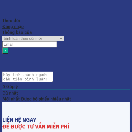
Theo dõi
Đăng nhập
Thông báo của
0
Góp ý
Cũ nhất
Mới nhất
Được bỏ phiếu nhiều nhất
LIÊN HỆ NGAY
ĐỂ ĐƯỢC TƯ VẤN MIỄN PHÍ