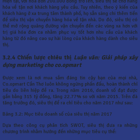
Hiện tại, với hóa đơn 200.000 đồng trở lên, siêu thị sẽ chở hàng
hóa về tận nơi khách hàng yêu cầu. Tuy nhiên, theo ý kiến của
khách hàng ở xa trung tâm thành phố, họ sẵn sàng chi thêm tiền
để siêu thị vận chuyển hàng hóa về tận nhà. Do đó, siêu thị có
thể mở rộng quảng đường vận chuyển đến các vùng xa hơn với
trị giá hóa đơn ca nhằm phục vụ tốt hơn nhu cầu của khách
hàng từ đó nâng cao sự hài lòng của khách hàng dành cho siêu
thị.
3.2.4 Chiến lược chiêu thị
Luận văn: Giải pháp xây
dựng marketing cho co.opmart
Được xem là nơi mua sắm đáng tin cậy bạn của mọi nhà,
Co.opmart Cần Thơ luôn không ngừng phấn đấu, hoàn thành chỉ
tiêu do liên hiệp đề ra. Trong năm 2016, doanh số đạt được
gần bằng 315 tỷ đồng, tăng 22.77% so với năm 2015. Trên đà
tăng trưởng đó, siêu thị để ra chỉ tiêu cho năm 2017 như sau:
Bảng 3.2: Mục tiêu doanh số của siêu thị năm 2017
Dựa theo công cụ phân tích SWOT, siêu thị đưa ra những
chương trình nhằm hướng đến những mục tiêu cụ thể: