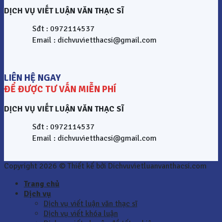
DỊCH VỤ VIẾT LUẬN VĂN THẠC SĨ
Sđt : 0972114537
Email : dichvuvietthacsi@gmail.com
LIÊN HỆ NGAY
ĐỂ ĐƯỢC TƯ VẤN MIỄN PHÍ
DỊCH VỤ VIẾT LUẬN VĂN THẠC SĨ
Sđt : 0972114537
Email : dichvuvietthacsi@gmail.com
Copyright 2026 © Thiết kế bởi Dichvuvietluanvanthacsi.com
Trang chủ
Dịch vụ
Dịch vụ viết luận văn thạc sĩ
Dịch vụ viết khóa luận