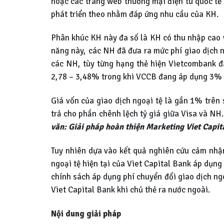
hoặc các trang web thương mại điện tử quốc tế 
phát triển theo nhằm đáp ứng nhu cầu của KH.
Phân khúc KH này đa số là KH có thu nhập cao v
năng này, các NH đã đưa ra mức phí giao dịch n
các NH, tùy từng hạng thẻ hiện Vietcombank đ
2,78 – 3,48% trong khi VCCB đang áp dụng 3% c
Giá vốn của giao dịch ngoại tệ là gần 1% trên
trả cho phần chênh lệch tỷ giá giữa Visa và NH
văn: Giải pháp hoàn thiện Marketing Viet Capit
Tuy nhiên dựa vào kết quả nghiên cứu cảm nhận 
ngoại tệ hiện tại của Viet Capital Bank áp dụn
chính sách áp dụng phí chuyển đổi giao dịch ng
Viet Capital Bank khi chủ thẻ ra nước ngoài.
Nội dung giải pháp