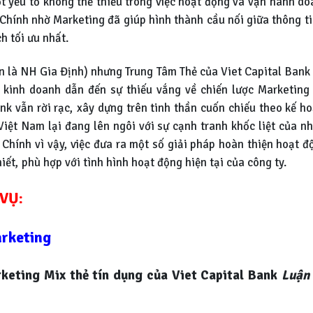
ột yếu tố không thể thiếu trong việc hoạt động và vận hành do
Chính nhờ Marketing đã giúp hình thành cầu nối giữa thông t
h tối ưu nhất.
n là NH Gia Định) nhưng Trung Tâm Thẻ của Viet Capital Bank 
g kinh doanh dẫn đến sự thiếu vắng về chiến lược Marketing 
nk vẫn rời rạc, xây dựng trên tinh thần cuốn chiếu theo kế 
 Việt Nam lại đang lên ngôi với sự cạnh tranh khốc liệt của 
 Chính vì vậy, việc đưa ra một số giải pháp hoàn thiện hoạt đ
ết, phù hợp với tình hình hoạt động hiện tại của công ty.
VỤ:
rketing
rketing Mix thẻ tín dụng của Viet Capital Bank
Luận 