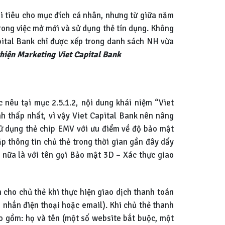
chi tiêu cho mục đích cá nhân, nhưng từ giữa năm
rong việc mở mới và sử dụng thẻ tín dụng. Không
apital Bank chỉ được xếp trong danh sách NH vừa
hiện Marketing Viet Capital Bank
nêu tại mục 2.5.1.2, nội dung khái niệm “Viet
nh thấp nhất, vì vậy Viet Capital Bank nên nâng
 sử dụng thẻ chip EMV với ưu điểm về độ bảo mật
ắp thông tin chủ thẻ trong thời gian gần đây dấy
 nữa là với tên gọi Bảo mật 3D – Xác thực giao
n cho chủ thẻ khi thực hiện giao dịch thanh toán
 nhắn điện thoại hoặc email). Khi chủ thẻ thanh
ao gồm: họ và tên (một số website bắt buộc, một