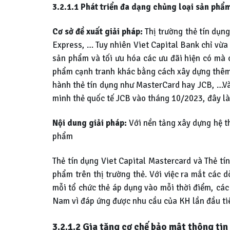
3.2.1.1 Phát triển đa dạng chủng loại sản phẩ
Cơ sở đề xuất giải pháp:
Thị trường thẻ tín dụng
Express, … Tuy nhiên Viet Capital Bank chỉ vừa
sản phẩm và tối ưu hóa các ưu đãi hiện có mà c
phẩm cạnh tranh khác bằng cách xây dựng thêm c
hành thẻ tín dụng như MasterCard hay JCB, …Và
minh thẻ quốc tế JCB vào tháng 10/2023, đây là 
Nội dung giải pháp:
Với nền tảng xây dựng hệ th
phẩm
Thẻ tín dụng Viet Capital Mastercard và Thẻ tí
phẩm trên thị trường thẻ. Với việc ra mắt các
mỗi tổ chức thẻ áp dụng vào mỗi thời điểm, các 
Nam vì đáp ứng được nhu cầu của KH lần đầu tiê
3.2.1.2 Gia tăng cơ chế bảo mật thông tin