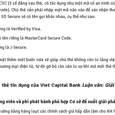
CVC (3 số đằng sau thẻ, có tác dụng như một mã số an ninh củ
ode). Chủ thẻ cần phải nhập mật mã nào vào để xác nhận tha
 3D Secure sẽ có tên gọi khác nhau, cụ thể như sau:
ng là Verified by Visa.
ó tên riêng là MasterCard Secure Code.
ng là J-Secure.
ật thêm một bước nữa sẽ giúp chủ thẻ không còn lo lắng việc
hương mại điện tử, từ đó gỡ bỏ rào cản lo sợ khi mở mới thẻ 
ả thẻ tín dụng của Viet Capital Bank
Luận văn: Giải
ng niên và phí phát hành phù hợp Cơ sở đề xuất giải ph
 trường bằng hàng loạt các chính sách giá hấp dẫn làm cho KH