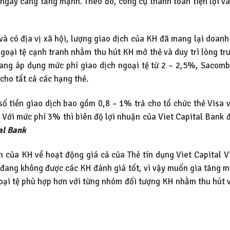
ngày càng tăng mạnh. Theo đó, công cụ thanh toán tiện lợi v
à có địa vị xã hội, lượng giao dịch của KH đã mang lại doan
goại tệ cạnh tranh nhằm thu hút KH mở thẻ và duy trì lòng tr
ang áp dụng mức phí giao dịch ngoại tệ từ 2 – 2,5%, Sacom
ho tất cả các hạng thẻ.
 số tiền giao dịch bao gồm 0,8 – 1% trả cho tổ chức thẻ Vis
. Với mức phí 3% thì biên độ lợi nhuận của Viet Capital Bank 
al Bank
của KH về hoạt động giá cả của Thẻ tín dụng Viet Capital Vi
g đang không được các KH đánh giá tốt, vì vậy muốn gia tăng m
oại tệ phù hợp hơn với từng nhóm đối tượng KH nhằm thu hút v