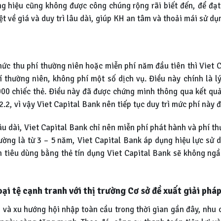
hiệu cũng không được công chúng rộng rãi biết đến, để đạt đ
iệt về giá và duy trì lâu dài, giúp KH an tâm và thoải mái sử 
thức thu phí thường niên hoặc miễn phí năm đầu tiên thì Viet 
 thường niên, không phí một số dịch vụ. Điều này chính là lý
000 chiếc thẻ. Điều này đã được chứng minh thông qua kết q
2.2, vì vậy Viet Capital Bank nên tiếp tục duy trì mức phí này đ
u dài, Viet Capital Bank chỉ nên miễn phí phát hành và phí th
hường là từ 3 – 5 năm, Viet Capital Bank áp dụng hiệu lực sử 
n tiêu dùng bằng thẻ tín dụng Viet Capital Bank sẽ không ngầ
oại tệ cạnh tranh với thị trường Cơ sở đề xuất giải phá
m và xu hướng hội nhập toàn cầu trong thời gian gần đây, nhu 