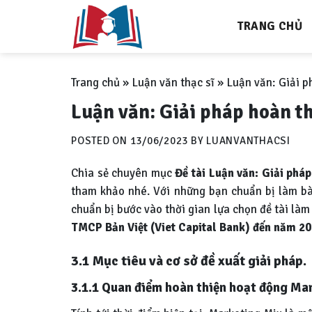
Skip
TRANG CHỦ
to
content
Trang chủ
»
Luận văn thạc sĩ
»
Luận văn: Giải p
Luận văn: Giải pháp hoàn t
POSTED ON
13/06/2023
BY
LUANVANTHACSI
Chia sẻ chuyên mục
Đề tài Luận văn: Giải phá
tham khảo nhé. Với những bạn chuẩn bị làm bài 
chuẩn bị bước vào thời gian lựa chọn đề tài làm
TMCP Bản Việt (Viet Capital Bank) đến năm 2
3.1 Mục tiêu và cơ sở đề xuất giải pháp.
3.1.1 Quan điểm hoàn thiện hoạt động Mar