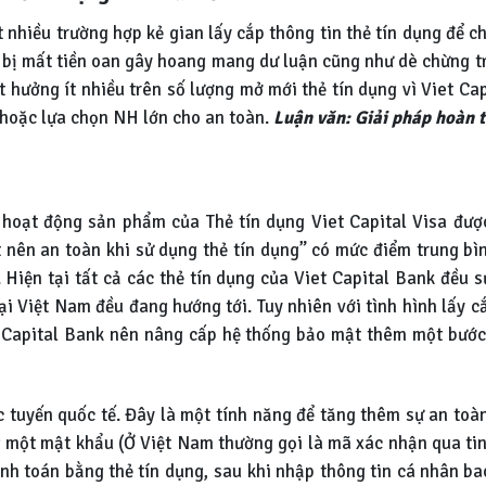
t nhiều trường hợp kẻ gian lấy cắp thông tin thẻ tín dụng để 
ẻ bị mất tiền oan gây hoang mang dư luận cũng như dè chừng t
t hưởng ít nhiều trên số lượng mở mới thẻ tín dụng vì Viet C
i hoặc lựa chọn NH lớn cho an toàn.
Luận văn: Giải pháp hoàn t
oạt động sản phẩm của Thẻ tín dụng Viet Capital Visa được 
 nên an toàn khi sử dụng thẻ tín dụng” có mức điểm trung bì
 Hiện tại tất cả các thẻ tín dụng của Viet Capital Bank đều
i Việt Nam đều đang hướng tới. Tuy nhiên với tình hình lấy c
et Capital Bank nên nâng cấp hệ thống bảo mật thêm một bước
c tuyến quốc tế. Đây là một tính năng để tăng thêm sự an toà
g một mật khẩu (Ở Việt Nam thường gọi là mã xác nhận qua tin
nh toán bằng thẻ tín dụng, sau khi nhập thông tin cá nhân b