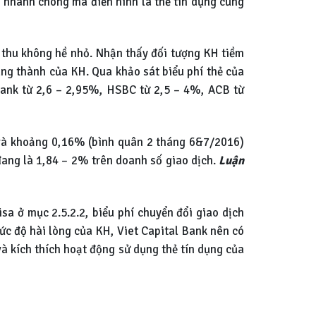
à nhanh chóng mà điển hình là thẻ tín dụng cũng
h thu không hề nhỏ. Nhận thấy đối tượng KH tiềm
ung thành của KH. Qua khảo sát biểu phí thẻ của
bank từ 2,6 – 2,95%, HSBC từ 2,5 – 4%, ACB từ
a và khoảng 0,16% (bình quân 2 tháng 6&7/2016)
đang là 1,84 – 2% trên doanh số giao dịch.
Luận
sa ở mục 2.5.2.2, biểu phí chuyển đổi giao dịch
ức độ hài lòng của KH, Viet Capital Bank nên có
à kích thích hoạt động sử dụng thẻ tín dụng của