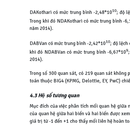
10
DAKothari có mức trung bình -2,48*10
; độ l
Trong khi đó NDAKothari có mức trung bình -6
năm 2014).
10
DABVan có mức trung bình -2,42*10
; độ lệch
9
khi đó NDABVan có mức trung bình -6,67*10
2014).
Trong số 300 quan sát, có 219 quan sát không p
toán thuộc BIG4 (KPMG, Delottie, EY, PwC) chiế
4.3 Hệ số tương quan
Mục đích của việc phân tích mối quan hệ giữa n
của quan hệ giữa hai biến và hai biến được xem
giá trị từ -1 đến +1 cho thấy mối liên hệ hoàn t