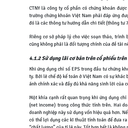
CTNY là công ty cổ phần có chứng khoán được ni
trường chứng khoán Việt Nam phải đáp ứng đượ
đó là các thông tư hướng dẫn chi tiết (thông tư
Riêng cơ sở pháp lý cho việc soạn thảo, trìn
cũng không phải là đối tượng chính của đề tài n
4.1.2
Sử dụng lãi cơ bản trên cổ phiếu t
Khi ứng dụng chỉ số EPS trong đầu tư chứng kh
ty. Bởi lẽ chế độ kế toán ở Việt Nam có sự khác
ánh chính xác và đầy đủ khả năng sinh lời của cô
Một khía cạnh rất quan trọng khi ứng dụng chỉ
(net income) trong công thức tính trên. Hai do
doanh nghiệp này sử dụng vốn hiệu quả hơn. Nếu
có thể lợi dụng các kĩ thuật tính toán để đưa 
“chất lượng” của tỉ lệ này. Tốt hơn hết là không