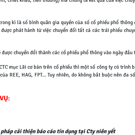
phí, chiết khấu, tiền thưởng) mà chúng là kết quả của việc chuy
trong kì là số bình quân gia quyền của số cổ phiếu phổ thông 
ược phát hành từ việc chuyển đổi tất cả các trái phiếu chuyển 
sẽ được chuyển đổi thành các cổ phiếu phổ thông vào ngày đầu 
C mục Lãi cơ bản trên cổ phiếu thì một số công ty có trình b
C của REE, HAG, FPT… Tuy nhiên, do không bắt buộc nên đa số
VỤ:
 pháp cải thiện báo cáo tín dụng tại Cty niên yết