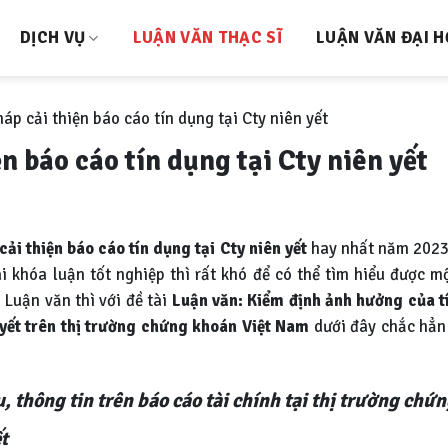
DỊCH VỤ
LUẬN VĂN THẠC SĨ
LUẬN VĂN ĐẠI 
áp cải thiện báo cáo tín dụng tại Cty niên yết
n báo cáo tín dụng tại Cty niên yết
cải thiện báo cáo tín dụng tại Cty niên yết
hay nhất năm 2023
khóa luận tốt nghiệp thì rất khó để có thể tìm hiểu được mộ
 Luận văn thì với đề tài
Luận văn:
Kiểm định ảnh hưởng của ti
m yết trên thị trường chứng khoán Việt Nam
dưới đây chắc hẳn 
iếu, thông tin trên báo cáo tài chính tại thị trường c
́t