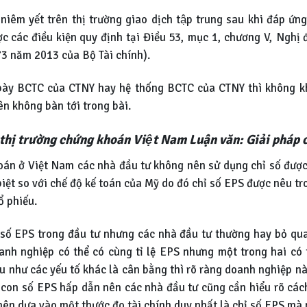
êm yết trên thị trường giao dịch tập trung sau khi đáp ứng
c các điều kiện quy định tại Điều 53, mục 1, chương V, Nghi
 73 năm 2013 của Bộ Tài chính).
h bày BCTC của CTNY hay hệ thống BCTC của CTNY thì không k
ên không bàn tới trong bài.
rên thị trường chứng khoán Việt Nam Luận văn: Giải pháp
oán ở Việt Nam các nhà đầu tư không nên sử dụng chỉ số được 
 biệt so với chế độ kế toán của Mỹ do đó chỉ số EPS được nêu t
̉ phiếu.
 số EPS trong đầu tư nhưng các nhà đầu tư thường hay bỏ qua l
anh nghiệp có thể có cùng tỉ lệ EPS nhưng một trong hai có t
 như các yếu tố khác là cân bằng thì rõ ràng doanh nghiệp nà
ra con số EPS hấp dẫn nên các nhà đầu tư cũng cần hiểu rõ cách
 nên dựa vào một thước đo tài chính duy nhất là chỉ số EPS mà 