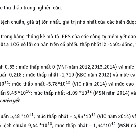
c thu thập trong nghiên cứu.
ộ lệch chuẩn, giá trị lớn nhất, giá trị nhỏ nhất của các biến đ
ến trong bảng thống kê mô tả. EPS của các công ty niêm yết d
3 LCG có lãi cơ bản trên cổ phiếu thấp nhất là -5505 đồng, t
nh 0,53 ; mức thấp nhất 0 (VNT-năm 2012,2013,2014) và mức c
uẩn 0,218 ; mức thấp nhất -1,719 (KBC năm 2012) và mức 
11
12
10
; mức thấp nhất -5,78*10
(VIC năm 2014) và mức cao 
10
12
uẩn 9,45 *10
; mức thấp nhất -1,09 *10
(MSN năm 2014) và 
y niên yết
11
12
huẩn 5,48 *10
; mức thấp nhất – 5,93*10
(VIC năm 2014) v
10
12
ộ lệch chuẩn 9,44 *10
; mức thấp nhất – 1,34*10
(MSN nă