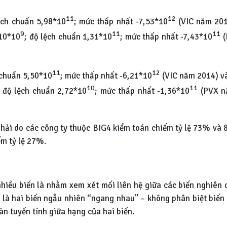
11
12
ệch chuẩn 5,98*10
; mức thấp nhất -7,53*10
(VIC năm 201
9
11
11
,10*10
; độ lệch chuẩn 1,31*10
; mức thấp nhất -7,43*10
(
11
12
 chuẩn 5,50*10
; mức thấp nhất -6,21*10
(VIC năm 2014) v
10
11
; độ lệch chuẩn 2,72*10
; mức thấp nhất -1,36*10
(PVX n
hải do các công ty thuộc BIG4 kiểm toán chiếm tỷ lệ 73% và 
m tỷ lệ 27%.
hiều biến là nhằm xem xét mối liên hệ giữa các biến nghiên
 là hai biến ngẫu nhiên “ngang nhau” – không phân biệt biến 
oàn tuyến tính giữa hạng của hai biến.