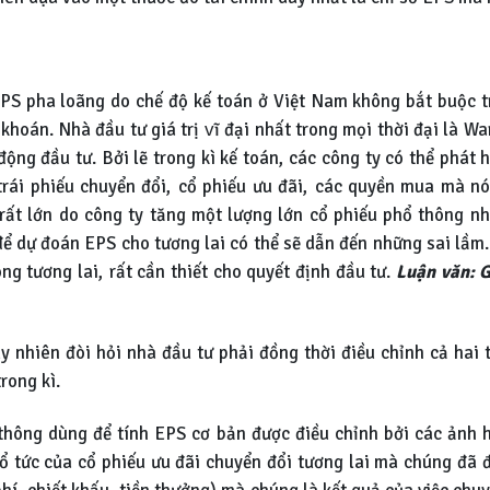
PS pha loãng do chế độ kế toán ở Việt Nam không bắt buộc t
khoán. Nhà đầu tư giá trị vĩ đại nhất trong mọi thời đại là
động đầu tư. Bởi lẽ trong kì kế toán, các công ty có thể phá
 trái phiếu chuyển đổi, cổ phiếu ưu đãi, các quyền mua mà n
i rất lớn do công ty tăng một lượng lớn cổ phiếu phổ thông 
để dự đoán EPS cho tương lai có thể sẽ dẫn đến những sai lầm
ng tương lai, rất cần thiết cho quyết định đầu tư.
Luận văn: G
 nhiên đòi hỏi nhà đầu tư phải đồng thời điều chỉnh cả hai 
rong kì.
 thông dùng để tính EPS cơ bản được điều chỉnh bởi các ảnh h
̉ tức của cổ phiếu ưu đãi chuyển đổi tương lai mà chúng đã đ