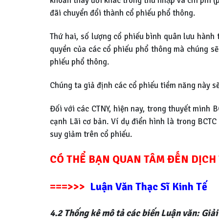
khoản thay đổi khác trong thu nhập và chi phí (
đãi chuyển đổi thành cổ phiếu phổ thông.
Thứ hai, số lượng cổ phiếu bình quân lưu hành 
quyền của các cổ phiếu phổ thông mà chúng sẽ đ
phiếu phổ thông.
Chúng ta giả định các cổ phiếu tiềm năng này 
Đối với các CTNY, hiện nay, trong thuyết minh BCT
cạnh Lãi cơ bản. Ví dụ điển hình là trong BCT
suy giảm trên cổ phiếu.
CÓ THỂ BẠN QUAN TÂM ĐẾN DỊCH 
===>>>
Luận Văn Thạc Sĩ Kinh Tế
4.2 Thống kê mô tả các biến Luận văn: Giải