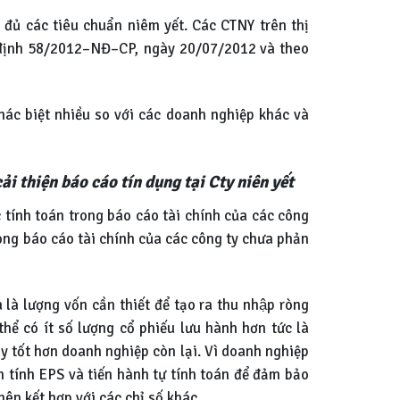
 đủ các tiêu chuẩn niêm yết. Các CTNY trên thị
̣ định 58/2012–NĐ–CP, ngày 20/07/2012 và theo
hác biệt nhiều so với các doanh nghiệp khác và
 cải thiện báo cáo tín dụng tại Cty niên yết
tính toán trong báo cáo tài chính của các công
rong báo cáo tài chính của các công ty chưa phản
à lượng vốn cần thiết để tạo ra thu nhập ròng
hể có ít số lượng cổ phiếu lưu hành hơn tức là
y tốt hơn doanh nghiệp còn lại. Vì doanh nghiệp
 tính EPS và tiến hành tự tính toán để đảm bảo
nên kết hợp với các chỉ số khác.