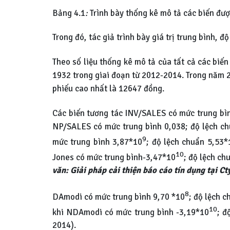
Bảng 4.1
:
Trình bày thống kê mô tả các biến đượ
Trong đó, tác giả trình bày giá trị trung bình, đ
Theo số liệu thống kê mô tả của tất cả các bi
1932 trong giai đoạn từ 2012-2014. Trong năm 201
phiếu cao nhất là 12647 đồng.
Các biến tương tác INV/SALES có mức trung bì
NP/SALES có mức trung bình 0,038; độ lệch ch
9
mức trung bình 3,87*10
; độ lệch chuẩn 5,53*
10
Jones có mức trung bình-3,47*10
; độ lệch ch
văn: Giải pháp cải thiện báo cáo tín dụng tại Ct
8
DAmodi có mức trung bình 9,70 *10
; độ lệch c
10
khi NDAmodi có mức trung bình -3,19*10
; đ
2014).