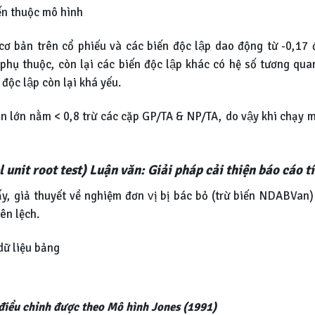
iến thuộc mô hình
cơ bản trên cổ phiếu và các biến độc lập dao động từ -0,17
hụ thuộc, còn lại các biến độc lập khác có hệ số tương qu
ộc lập còn lại khá yếu.
ần lớn nằm < 0,8 trừ các cặp GP/TA & NP/TA, do vậy khi chạy m
el unit root test) Luận văn: Giải pháp cải thiện báo cáo t
ấy, giả thuyết về nghiệm đơn vị bị bác bỏ (trừ biến NDABVan
iên lệch.
dữ liệu bảng
hể điều chỉnh được theo Mô hình Jones
(1991)