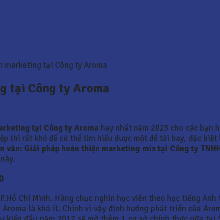
ển marketing tại Công ty Aroma
ng tại Công ty Aroma
marketing tại Công ty Aroma
hay nhất năm 2023 cho các bạn h
p thì rất khó để có thể tìm hiểu được một đề tài hay, đặc biệt
n văn:
Giải pháp hoàn thiện marketing mix tại Công ty TNH
 này.
0
P.Hồ Chí Minh. Hàng chục nghìn học viên theo học tiếng Anh 
a Aroma là khá ít. Chính vì vậy định hướng phát triển của Aro
ự kiến đầu năm 2017 sẽ mở thêm 1 cơ sở chính thức nữa tại S