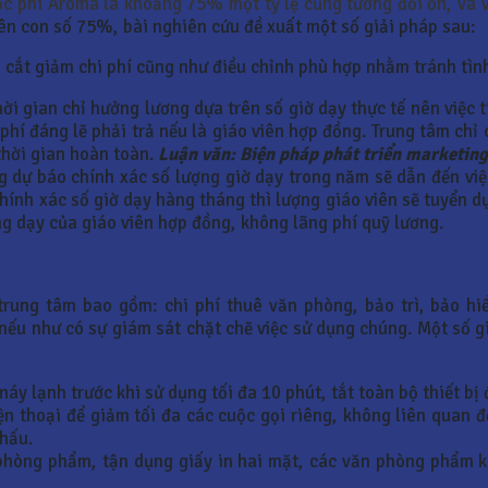
ọc phí Aroma là khoảng 75% một tỷ lệ cũng tương đối ổn, và v
ên con số 75%, bài nghiên cứu đề xuất một số giải pháp sau:
 cắt giảm chi phí cũng như điều chỉnh phù hợp nhằm tránh tìn
ời gian chỉ hưởng lương dựa trên số giờ dạy thực tế nên việc t
phí đáng lẽ phải trả nếu là giáo viên hợp đồng. Trung tâm chỉ 
thời gian hoàn toàn.
Luận văn: Biện pháp phát triển marketin
dự báo chính xác số lượng giờ dạy trong năm sẽ dẫn đến việc
chính xác số giờ dạy hàng tháng thì lượng giáo viên sẽ tuyển d
ng dạy của giáo viên hợp đồng, không lãng phí quỹ lương.
rung tâm bao gồm: chi phí thuê văn phòng, bảo trì, bảo hi
 nếu như có sự giám sát chặt chẽ việc sử dụng chúng. Một số g
áy lạnh trước khi sử dụng tối đa 10 phút, tắt toàn bộ thiết bị
n thoại để giảm tối đa các cuộc gọi riêng, không liên quan đ
khấu.
hòng phẩm, tận dụng giấy in hai mặt, các văn phòng phẩm kh