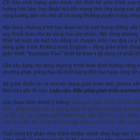
Cải tiến chất lượng giáo trình:
cần thiết kế giáo trình sao 
hướng hàn lâm, học thuật mà cần mang tính ứng dụng cao gia
cũng hướng đến các chủ đề sử dụng thường xuyên trong công 
Nội dung chương trình học được coi là một trong những yếu t
suy thoái theo chu kỳ sống của sản phẩm. Nội dung chương tr
thiết kế hoặc do một hội đồng có chuyên môn cao đưa ra ý 
dòng giáo trình Professional English – dòng giáo trình chu
giáo trình “Business Plus” thiết kế theo 4 kỹ năng và phần b
Cần xây dựng nội dung chương trình theo định hướng riêng củ
phương pháp giảng dạy để chất lượng đào tạo ngày càng tối 
Để giảm thiểu rủi ro cho nội dung giáo trình mới, Aroma cần
đảm bảo yếu tố sau:
Luận văn: Biện pháp phát triển marketi
Giai đoạn hình thành ý tưởng:
tưởng về giáo trình mới có thể
nhất, phần nhiều các ý tưởng hoặc chọn lọc cho giáo trình m
họ đến từ các ngành nghề khác nhau dẫn đến nhu cầu tiếng
nếu như làm tốt công tác thu thập thông tin từ học viên sẽ gi
Cuối cùng bộ phận chịu trách nhiệm chính tổng hợp các ý tư