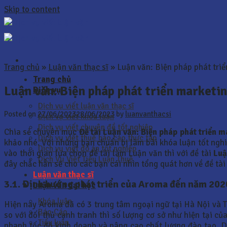
Skip to content
Trang chủ
»
Luận văn thạc sĩ
»
Luận văn: Biện pháp phát tri
Trang chủ
Luận văn: Biện pháp phát triển marketi
Dịch vụ
Dịch vụ viết luận văn thạc sĩ
Posted on
27/06/2023
28/06/2023
by
luanvanthacsi
Dịch vụ viết khóa luận
Dịch vụ viết chuyên đề tốt nghiệp
Chia sẻ chuyên mục
Đề tài Luận văn: Biện pháp phát triển 
Dịch vụ viết thuê báo cáo thực tập
khảo nhé. Với những bạn chuẩn bị làm bài khóa luận tốt nghiệ
Dịch vụ viết đồ án tốt nghiệp
vào thời gian lựa chọn đề tài làm Luận văn thì với đề tài
Luậ
Dịch Vụ Viết Tiểu Luận Thuê
đây chắc hẳn sẽ cho các bạn cái nhìn tổng quát hơn về đề tài
Luận văn thạc sĩ
3.1. Định hướng phát triển của Aroma đến năm 202
Luận văn đại học
Khóa luận
Hiện nay Aroma đã có 3 trung tâm ngoại ngữ tại Hà Nội và T
Báo Cáo
so với đối thủ cạnh tranh thì số lượng cơ sở như hiện tại củ
Tiểu luận
nhanh tốc độ kinh doanh và nâng cao chất lượng đào tạo. D