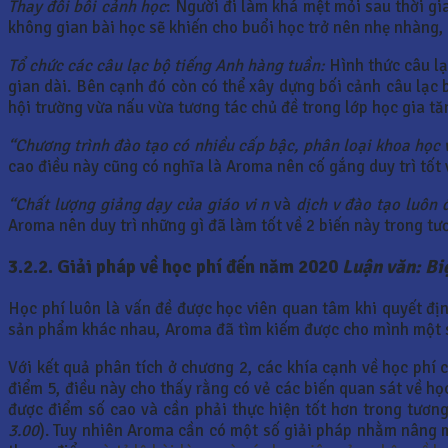
Thay đổi bối cảnh học
: Người đi làm khá mệt mỏi sau thời gia
không gian bài học sẽ khiến cho buổi học trở nên nhẹ nhàng, d
Tổ chức các câu lạc bộ tiếng Anh hàng tuần:
Hình thức câu lạ
gian dài. Bên cạnh đó còn có thể xây dựng bối cảnh câu lạc 
hội trường vừa nấu vừa tương tác chủ đề trong lớp học gia tă
“Chương trình đào tạo có nhiều cấp bậc, phân loại khoa học
cao điều này cũng có nghĩa là Aroma nên cố gắng duy trì tốt
“Chất lượng giảng dạy của giáo vi n
và
dịch v đào tạo luôn 
Aroma nên duy trì những gì đã làm tốt về 2 biến này trong tư
3.2.2. Giải pháp về học phí đến năm 2020
Luận văn: Bi
Học phí luôn là vấn đề được học viên quan tâm khi quyết địn
sản phẩm khác nhau, Aroma đã tìm kiếm được cho mình một số l
Với kết quả phân tích ở chương 2, các khía cạnh về học ph
điểm 5, điều này cho thấy rằng có vẻ các biến quan sát về 
được điểm số cao và cần phải thực hiện tốt hơn trong tương
3.00
). Tuy nhiên Aroma cần có một số giải pháp nhằm nâng mứ