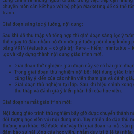
cũng chính là những người đi đầu trong việc tiếp cận những 
chuyên môn cần kết hợp với bộ phận Marketing để có thể tổn
tranh.
Giai đoạn sàng lọc ý tưởng, nội dung:
Sau khi đã thu thập và tổng hợp thì giai đoạn sàng lọc ý tưở
thể ngay từ đầu nhằm bỏ đi những ý tưởng nội dung không ph
bằng VRIN (Valuable – có giá trị; Rare – hiếm; Inimitable –
lọc và xây dựng thành nội dung giáo trình mới.
Giai đoạn thử nghiệm: giai đoạn này sẽ có hai giai đoạn
Trong giai đoạn thử nghiệm nội bộ: Nội dung giáo trìn
cũng lấy ý kiến của các nhân viên tham gia và đánh gi
Giai đoạn thử nghiệm tại lớp: Sau khi hiệu chỉnh xong
thu thập và đánh giá ý kiến phản hồi của học viên.
Giai đoạn ra mắt giáo trình mới:
Nội dung giáo trình thử nghiệm bây giờ được chuyển thành nộ
đối tượng học viên với nội dung mới. Tuy nhiên do đặc thù n
thương mại khác. Để được như vậy thì giai đoạn ra mắt sản p
đảm bảo sự hài lòng của học viên, nhằm duy trì tỉ lệ tái nhậ