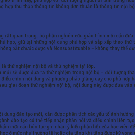
giáo trình hay, phù hợp với đối tượng người đi làm trong nướ
g hợp thu thập thông tin không đơn thuần là thông tin nội bộ
ng rất quan trọng, bộ phận nghiên cứu giáo trình mới cần đưa 
ù hợp, giữ lại những nội dung phù hợp và sắp xếp theo thứ tự
 không bắt chước được và Nonsubstituable – không thay thế đư
 là thử nghiệm nội bộ và thử nghiệm tại lớp.
h mới sẽ được đưa ra thử nghiệm trong nội bộ – đối tượng tha
á, điều chỉnh nội dung và phương pháp giảng dạy cho phù hợp h
 sau giai đoạn thử nghiệm nội bộ, nội dung này được đưa vào d
i dung đào tạo mới, cần được phân tích các yếu tố ảnh hưởng 
gành đào tạo có thể tiếp nhận phản hồi và điều chỉnh liên tụ
hẩm mới cần liên tục ghi nhận ý kiến phản hồi của học viên đ
p học ở mức như thường lệ hoặc gia tăng khi tăng được kỳ vọng 