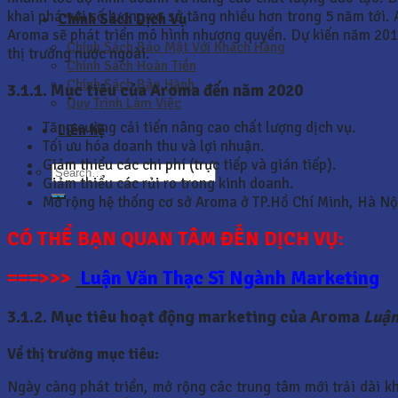
khai phá với số lượng cơ sở tăng nhiều hơn trong 5 năm tới.
Chính Sách Dịch Vụ
Aroma sẽ phát triển mô hình nhượng quyền. Dự kiến năm 201
Chính Sách Bảo Mật Với Khách Hàng
thị trường nước ngoài.
Chính Sách Hoàn Tiền
Chính Sách Bảo Hành
3.1.1. Mục tiêu của Aroma đến năm 2020
Quy Trình Làm Việc
Tăng cường cải tiến nâng cao chất lượng dịch vụ.
Liên hệ
Tối ưu hóa doanh thu và lợi nhuận.
Giảm thiểu các chi phí (trực tiếp và gián tiếp).
Giảm thiểu các rủi ro trong kinh doanh.
Mở rộng hệ thống cơ sở Aroma ở TP.Hồ Chí Minh, Hà Nội 
CÓ THỂ BẠN QUAN TÂM ĐẾN DỊCH VỤ:
===>>>
Luận Văn Thạc Sĩ Ngành Marketing
3.1.2. Mục tiêu hoạt động marketing của Aroma
Luận
Về thị trường mục tiêu:
Ngày càng phát triển, mở rộng các trung tâm mới trải dài kh