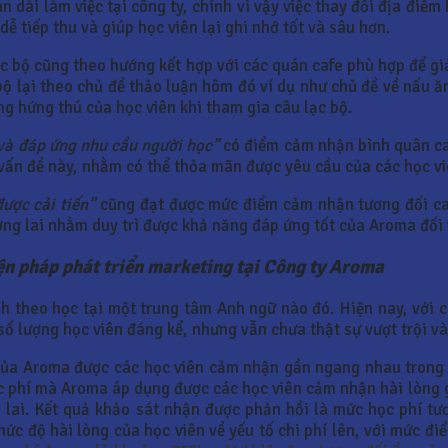
n dài làm việc tại công ty, chính vì vậy việc thay đổi địa điể
ễ tiếp thu và giúp học viên lại ghi nhớ tốt và sâu hơn.
c bộ cũng theo hướng kết hợp với các quán cafe phù hợp để giả
bộ lại theo chủ đề thảo luận hôm đó ví dụ như chủ đề về nấu 
ng hứng thú của học viên khi tham gia câu lạc bộ.
 và đáp ứng nhu cầu người học”
có điểm cảm nhận bình quân ca
 vấn đề này, nhằm có thể thỏa mãn được yêu cầu của các học vi
được cải tiến”
cũng đạt được mức điểm cảm nhận tương đối cao
ơng lai nhằm duy trì được khả năng đáp ứng tốt của Aroma đối 
ện pháp phát triển marketing tại Công ty Aroma
h theo học tại một trung tâm Anh ngữ nào đó. Hiện nay, với c
ượng học viên đáng kể, nhưng vẫn chưa thật sự vượt trội và là
í của Aroma được các học viên cảm nhận gần ngang nhau trong
học phí mà Aroma áp dụng được các học viên cảm nhận hài lòng
 lai. Kết quả khảo sát nhận được phản hồi là mức học phí tươ
c độ hài lòng của học viên về yếu tố chi phí lên, với mức đi