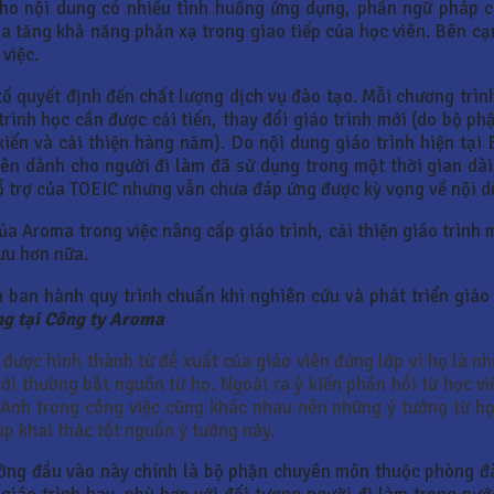
cho nội dung có nhiều tình huống ứng dụng, phần ngữ pháp c
 tăng khả năng phản xạ trong giao tiếp của học viên. Bên cạ
việc.
ố quyết định đến chất lượng dịch vụ đào tạo. Mỗi chương trình
ình học cần được cải tiến, thay đổi giáo trình mới (do bộ ph
kiến và cải thiện hàng năm). Do nội dung giáo trình hiện tạ
yên dành cho người đi làm đã sử dụng trong một thời gian dài
ổ trợ của TOEIC nhưng vẫn chưa đáp ứng được kỳ vọng về nội du
a Aroma trong việc nâng cấp giáo trình, cải thiện giáo trình
ưu hơn nữa.
 ban hành quy trình chuẩn khi nghiên cứu và phát triển giáo 
ng tại Công ty Aroma
 được hình thành từ đề xuất của giáo viên đứng lớp vì họ là n
ới thường bắt nguồn từ họ. Ngoài ra ý kiến phản hồi từ học v
 Anh trong công việc cũng khác nhau nên những ý tưởng từ h
úp khai thác tốt nguồn ý tưởng này.
ởng đầu vào này chính là bộ phận chuyên môn thuộc phòng đào