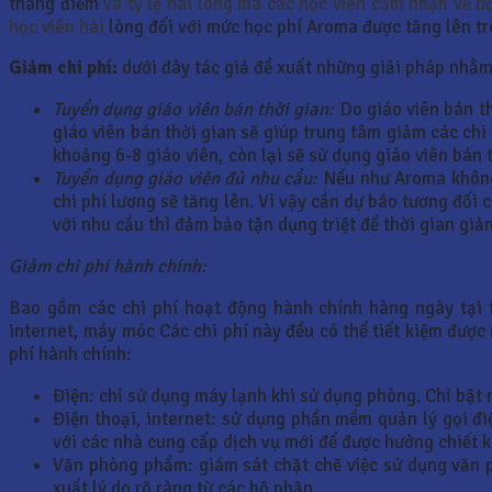
thang điểm
và tỷ lệ hài lòng mà các học viên cảm nhận về h
học viên hài
lòng đối với mức học phí Aroma được tăng lên tr
Giảm chi phí:
dưới đây tác giả đề xuất những giải pháp nhằm
Tuyển dụng giáo viên bán thời gian:
Do giáo viên bán th
giáo viên bán thời gian sẽ giúp trung tâm giảm các chi 
khoảng 6-8 giáo viên, còn lại sẽ sử dụng giáo viên bán 
Tuyển dụng giáo viên đủ nhu cầu:
Nếu như Aroma không 
chi phí lương sẽ tăng lên. Vì vậy cần dự báo tương đối 
với nhu cầu thì đảm bảo tận dụng triệt để thời gian giả
Giảm chi phí hành chính:
Bao gồm các chi phí hoạt động hành chính hàng ngày tại t
internet, máy móc Các chi phí này đều có thể tiết kiệm được
phí hành chính:
Điện: chỉ sử dụng máy lạnh khi sử dụng phòng. Chỉ bật m
Điện thoại, internet: sử dụng phần mềm quản lý gọi điệ
với các nhà cung cấp dịch vụ mới để được hưởng chiết 
Văn phòng phẩm: giám sát chặt chẽ việc sử dụng văn p
xuất lý do rõ ràng từ các bộ phận.