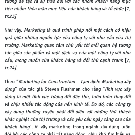
tưởng để tạo ra sự trao đổi với các nhóm khách hàng mục
tiêu nhằm thỏa mãn mục tiêu của khách hàng và tổ chức
[7,
tr.23]
Như vậy,
Marketing là quá trình ghép nối một cách có hiệu
quả giữa những nguồn lực của công ty với nhu cầu của thị
trường. Marketing quan tâm chủ yếu tới mối quan hệ tương
tác giữa sản phẩm và một dịch vụ của một công ty với nhu
cầu, mong muốn của khách hàng và đối thủ cạnh tranh
[7,
tr.24].
Theo “
Marketing for Construction – Tạm dịch: Marketing xây
dựng
” của tác giả Steven Flashman cho rằng “
lĩnh vực xây
dựng là một lĩnh vực tương đối đặc thù, luôn luôn thay đổi
và chịu nhiều tác động của nền kinh tế. Do đó, các công ty
xây dựng thường xuyên phải đối diện với những thử thách
khắc nghiệt của thị trường và các yêu cầu ngày càng cao của
khách hàng
”. Vì vậy marketing trong ngành xây dựng luôn
đòi hỏi các công ty phải rất năng động, chịu khó tìm hiểu và