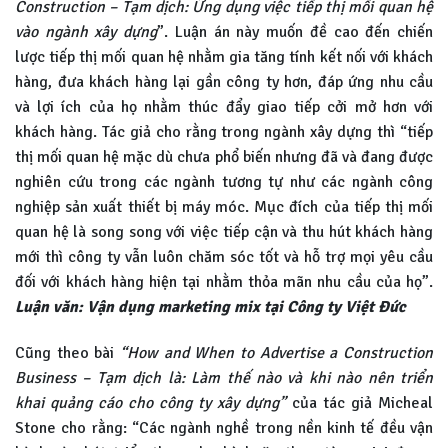
Construction – Tạm dịch: Ứng dụng việc tiếp thị mối quan hệ
vào ngành xây dựng
”. Luận án này muốn đề cao đến chiến
lược tiếp thị mối quan hệ nhằm gia tăng tính kết nối với khách
hàng, đưa khách hàng lại gần công ty hơn, đáp ứng nhu cầu
và lợi ích của họ nhằm thúc đẩy giao tiếp cởi mở hơn với
khách hàng. Tác giả cho rằng trong ngành xây dựng thì “tiếp
thị mối quan hệ mặc dù chưa phổ biến nhưng đã và đang được
nghiên cứu trong các ngành tương tự như các ngành công
nghiệp sản xuất thiết bị máy móc. Mục đích của tiếp thị mối
quan hệ là song song với việc tiếp cận và thu hút khách hàng
mới thì công ty vẫn luôn chăm sóc tốt và hỗ trợ mọi yêu cầu
đối với khách hàng hiện tại nhằm thỏa mãn nhu cầu của họ”.
Luận văn: Vận dụng marketing mix tại Công ty Việt Đức
Cũng theo bài
“How and When to Advertise a Construction
Business – Tạm dịch là: Làm thế nào và khi nào nên triển
khai quảng cáo cho công ty xây dựng”
của tác giả Micheal
Stone cho rằng: “Các ngành nghề trong nền kinh tế đều vận