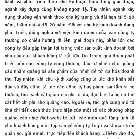
hành và phát triển theo chu kỳ hoặc theo từng giai đoạn,
ngành xây dựng cũng không ngoại lệ. Tuy nhiên ngành xây
dựng thường vận hành theo chu kỳ trung và dài hạn từ 5-10
năm, thậm chí là 15-20 năm. Đối với chu kỳ kinh doanh đang
phát triển, đồng nghĩa với việc kinh doanh của các công ty
thường có chiều hướng đi lên.
giai đoạn này, phần lớn các
công ty đều gặp thuận lợi trong việc sản xuất kinh doanh bởi
nhu cầu của khách hàng là rất lớn. Do trong giai đoạn phát
triển nên các công ty cũng thường đầu tư nhiều cho quảng
cáo nhằm quảng bá sản phẩm của mình để tối đa hóa doanh
thu. Tuy nhiên, khi chu kỳ đi xuống cũng là lúc khó khăn bắt
đầu và đây cũng là lúc các công ty hay phạm sai lầm vì họ
thường tìm cách cắt giảm chi phí tối đa, đặc biệt là họ có thể
cắt hết chi phí cho quảng cáo. Ngoài ra, tác giả cũng mô tả
khá chi tiết cách thức thực hiện của một số các phương pháp
quảng cáo như: Một website tốt, các món quà tặng tinh tế
cho khách hàng, một tập san về công ty, logo và slogan trên
quần áo, gửi email trực tiếp đến khách hàng …Thêm vào đó,