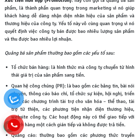
Xúc tiến hỗn hợp (Promotion)
:
hay còn gọi là quảng bá sản
phẩm, là thành phần quan trọng trong marketing vì nó giúp
khách hàng dễ dàng nhận diện nhãn hiệu của sản phẩm và
thương hiệu của công ty. Yếu tố này vô cùng quan trọng vì nó
quyết định việc công ty bán được bao nhiêu lượng sản phẩm
và thu được bao nhiêu lợi nhuận.
Quảng bá sản phẩm thường bao gồm các yếu tố sau:
Tổ chức bán hàng: là hình thức mà công ty chuyển từ hình
thái giá trị của sản phẩm sang tiền.
Quan hệ công chúng (PR): là bao gồm các bảng tin, bài nói
chuyện, thông cáo báo chí, tổ chức sự kiện, hội nghị, triển
lãm, các chương trình tài trợ cho văn hóa – thể thao, tài
trợ từ thiện, các phương tiện nhận diện thương hiệu,
website công ty. Các hoạt động này có thể giao tiếp với
khách hàng một cách gián tiếp và không được trả tiền.
Quảng cáo: thường bao gồm các phương thức truyền