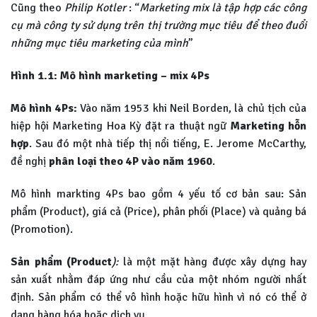
Cũng theo
Philip Kotler
: “
Marketing mix là tập hợp các công
cụ mà công ty sử dụng trên thị trường mục tiêu để theo đuổi
những mục tiêu marketing của mình
”
Hình 1.1: Mô hình marketing – mix 4Ps
Mô hình 4Ps:
Vào năm 1953 khi Neil Borden, là chủ tịch của
hiệp hội Marketing Hoa Kỳ đặt ra thuật ngữ
Marketing hỗn
hợp
. Sau đó một nhà tiếp thị nổi tiếng, E. Jerome McCarthy,
đề nghị
phân loại theo 4P vào năm 1960
.
Mô hình markting 4Ps bao gồm 4 yếu tố cơ bản sau: Sản
phẩm (Product), giá cả (Price), phân phối (Place) và quảng bá
(Promotion).
Sản phẩm (Product
):
là một mặt hàng được xây dựng hay
sản xuất nhằm đáp ứng như cầu của một nhóm người nhất
định. Sản phẩm có thể vô hình hoặc hữu hình vì nó có thể ở
dạng hàng hóa hoặc dịch vụ.