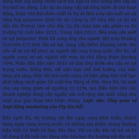
đồng thời xây dựng chính sách đãi ngộ và tiền lương phù hợp để
thu hút lao động. Các dự án cung cấp sợi từng bước đi vào hoạt
động, được chờ đợi nhiều nhất là Dự án Nhà máy sản xuất xơ sợi
tổng hợp polyester Đình Vũ do Công ty CP Hóa dầu và Xơ sợi
dầu khí (Pvtex) làm chủ đầu tư, đã chào bán sản phẩm ra thị
trường từ cuối năm 2011. Trong năm 2012, Nhà máy sản xuất
xơ sợi polyester Đình Vũ cung ứng cho ngành dệt may khoảng
150.000-175.000 tấn xơ sợi, cung cấp thêm khoảng 40% nhu
cầu về xơ sợi để phục vụ ngành dệt may trong nước. Khi đó, về
nguồn cung xơ sợi, ngành dệt may sẽ chủ động được khoảng
70%. Phấn đấu đến năm 2015 sẽ đáp ứng 80% nhu cầu xơ sợi
trong nước. Đồng thời, với việc hạn chế ảnh hưởng của việc
tăng giá xăng, điện thì nhà nước cũng có biện pháp kìm chế lạm
phát bằng cách giảm lãi suất huy động về 8%, theo đó, lãi suất
cho vay cũng giảm về ngưỡng 11-12%, tạo điều kiện cho các
doanh nghiệp đang cần nguồn vốn mở rộng sản xuất cũng như
vượt qua giai đoạn khó khăn chung.
Luận văn: Tổng quan về
hoạt động marketing của Cty Gia Hồi
Bên cạnh đó, thị trường nội địa ngày càng phát triển, khách
hàng ngày càng mong muốn có những sản phẩm mang thương
hiệu Việt có thiết kế đẹp, độc đáo. Với cơ cấu dân số trẻ và đa
số đang ở độ tuổi lao động nên hứa hẹn thị trường nội địa sẽ là