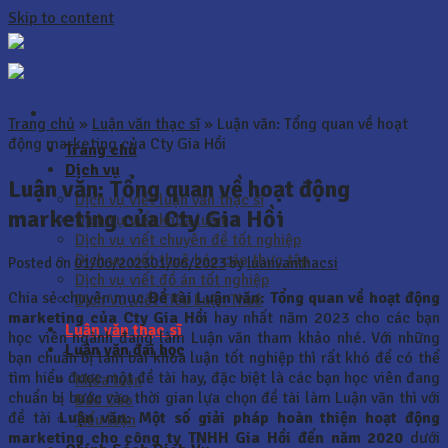
Skip to content
Trang chủ
»
Luận văn thạc sĩ
»
Luận văn: Tổng quan về hoạt
động marketing của Cty Gia Hồi
Trang chủ
Dịch vụ
Luận văn: Tổng quan về hoạt động
Dịch vụ viết luận văn thạc sĩ
marketing của Cty Gia Hồi
Dịch vụ viết khóa luận
Dịch vụ viết chuyên đề tốt nghiệp
Dịch vụ viết thuê báo cáo thực tập
Posted on
01/06/2023
01/06/2023
by
luanvanthacsi
Dịch vụ viết đồ án tốt nghiệp
Chia sẻ chuyên mục
Đề tài
Luận văn: Tổng quan về hoạt động
Dịch Vụ Viết Tiểu Luận Thuê
marketing của Cty Gia Hồi
hay nhất năm 2023 cho các bạn
Luận văn thạc sĩ
học viên ngành đang làm Luận văn tham khảo nhé. Với những
Luận văn đại học
bạn chuẩn bị làm bài khóa luận tốt nghiệp thì rất khó để có thể
tìm hiểu được một đề tài hay, đặc biệt là các bạn học viên đang
Khóa luận
chuẩn bị bước vào thời gian lựa chọn đề tài làm Luận văn thì với
Báo Cáo
đề tài
Luận văn:
Một số giải pháp hoàn thiện hoạt động
Tiểu luận
marketing cho công ty TNHH Gia Hồi đến năm 2020
dưới