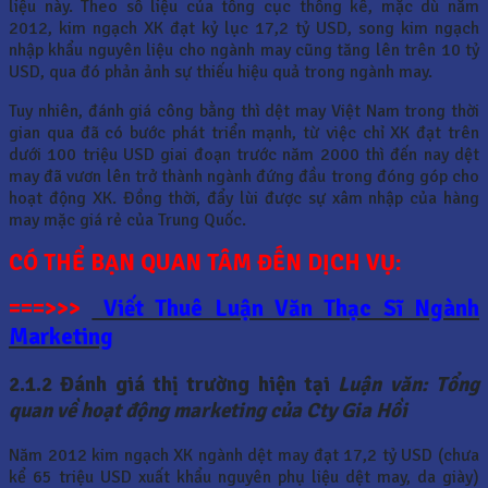
liệu này. Theo số liệu của tổng cục thống kê, mặc dù năm
2012, kim ngạch XK đạt kỷ lục 17,2 tỷ USD, song kim ngạch
nhập khẩu nguyên liệu cho ngành may cũng tăng lên trên 10 tỷ
USD, qua đó phản ảnh sự thiếu hiệu quả trong ngành may.
Tuy nhiên, đánh giá công bằng thì dệt may Việt Nam trong thời
gian qua đã có bước phát triển mạnh, từ việc chỉ XK đạt trên
dưới 100 triệu USD giai đoạn trước năm 2000 thì đến nay dệt
may đã vươn lên trở thành ngành đứng đầu trong đóng góp cho
hoạt động XK. Đồng thời, đẩy lùi được sự xâm nhập của hàng
may mặc giá rẻ của Trung Quốc.
CÓ THỂ BẠN QUAN TÂM ĐẾN DỊCH VỤ:
===>>>
Viết Thuê Luận Văn Thạc Sĩ Ngành
Marketing
2.1.2 Đánh giá thị trường hiện tại
Luận văn: Tổng
quan về hoạt động marketing của Cty Gia Hồi
Năm 2012 kim ngạch XK ngành dệt may đạt 17,2 tỷ USD (chưa
kể 65 triệu USD xuất khẩu nguyên phụ liệu dệt may, da giày)