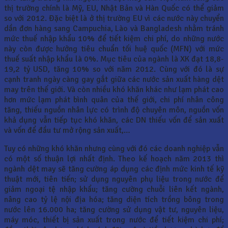
thị trường chính là Mỹ, EU, Nhật Bản và Hàn Quốc có thể giảm
so với 2012. Đặc biệt là ở thị trường EU vì các nước này chuyển
dần đơn hàng sang Campuchia, Lào và Bangladesh nhằm tránh
mức thuế nhập khẩu 10% để tiết kiệm chi phí, do những nước
này còn được hưởng tiêu chuẩn tối huệ quốc (MFN) với mức
thuế suất nhập khẩu là 0%. Mục tiêu của ngành là XK đạt 18,8-
19,2 tỷ USD, tăng 10% so với năm 2012. Cùng với đó là sự
cạnh tranh ngày càng gay gắt giữa các nước sản xuất hàng dệt
may trên thế giới. Và còn nhiều khó khăn khác như lạm phát cao
hơn mức lạm phát bình quân của thế giới, chi phí nhân công
tăng, thiếu nguồn nhân lực có trình độ chuyên môn, nguồn vốn
khả dụng vẫn tiếp tục khó khăn, các DN thiếu vốn để sản xuất
và vốn để đầu tư mở rộng sản xuất,…
Tuy có những khó khăn nhưng cùng với đó các doanh nghiệp vẫn
có một số thuận lợi nhất định. Theo kế hoạch năm 2013 thì
ngành dệt may sẽ tăng cường áp dụng các định mức kinh tế kỹ
thuật mới, tiên tiến; sử dụng nguyên phụ liệu trong nước để
giảm ngoại tệ nhập khẩu; tăng cường chuỗi liên kết ngành,
nâng cao tỷ lệ nội địa hóa; tăng diện tích trồng bông trong
nước lên 16.000 ha; tăng cường sử dụng vật tư, nguyên liệu,
máy móc, thiết bị sản xuất trong nước để tiết kiệm chi phí;