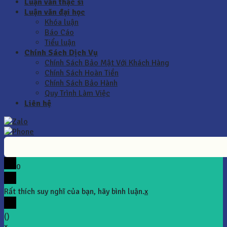
Luận văn thạc sĩ
Luận văn đại học
Khóa luận
Báo Cáo
Tiểu luận
Chính Sách Dịch Vụ
Chính Sách Bảo Mật Với Khách Hàng
Chính Sách Hoàn Tiền
Chính Sách Bảo Hành
Quy Trình Làm Việc
Liên hệ
0
Rất thích suy nghĩ của bạn, hãy bình luận.
x
(
)
x