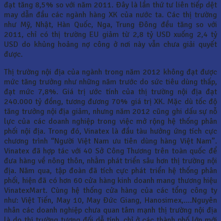
đạt tăng 8,5% so với năm 2011. Đây là lần thứ tư liên tiếp dệt
may dẫn đầu các ngành hàng XK của nước ta. Các thị trường
như Mỹ, Nhật, Hàn Quốc, Nga, Trung Đông đều tăng so với
2011, chỉ có thị trường EU giảm từ 2,8 tỷ USD xuống 2,4 tỷ
USD do khủng hoảng nợ công ở nơi này vẫn chưa giải quyết
được.
Thị trường nội địa của ngành trong năm 2012 không đạt được
mức tăng trưởng như những năm trước do sức tiêu dùng thấp,
đạt mức 7,8%. Giá trị ước tính của thị trường nội địa đạt
240.000 tỷ đồng, tương đương 70% giá trị XK. Mặc dù tốc độ
tăng trưởng nội địa giảm, nhưng năm 2012 cũng ghi dấu sự nỗ
lực của các doanh nghiệp trong việc mở rộng hệ thống phân
phối nội địa. Trong đó, Vinatex là đầu tàu hưởng ứng tích cực
chương trình “Người Việt Nam ưu tiên dùng hàng Việt Nam”.
Vinatex đã hợp tác với 40 Sở Công Thương trên toàn quốc để
đưa hàng về nông thôn, nhằm phát triển sâu hơn thị trường nội
địa. Năm qua, tập đoàn đã tích cực phát triển hệ thống phân
phối, hiện đã có hơn 60 cửa hàng kinh doanh mang thương hiệu
VinatexMart. Cùng hệ thống cửa hàng của các tổng công ty
như: Việt Tiến, May 10, May Đức Giang, Hanosimex,….Nguyên
nhân các doanh nghiệp chưa quan tâm mạnh thị trường nội địa
là do thị trường tương đối dễ tính, chỉ ở các thành phố lớn mới