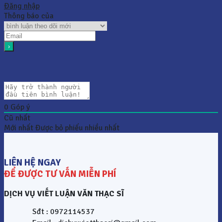
Đăng nhập
Thông báo của
0
Góp ý
Cũ nhất
Mới nhất
Được bỏ phiếu nhiều nhất
LIÊN HỆ NGAY
ĐỂ ĐƯỢC TƯ VẤN MIỄN PHÍ
DỊCH VỤ VIẾT LUẬN VĂN THẠC SĨ
Sđt : 0972114537