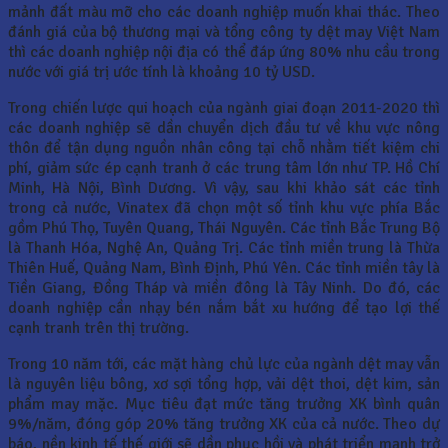
mảnh đất màu mỡ cho các doanh nghiệp muốn khai thác. Theo
đánh giá của bộ thương mại và tổng công ty dệt may Việt Nam
thì các doanh nghiệp nội địa có thể đáp ứng 80% nhu cầu trong
nước với giá trị ước tính là khoảng 10 tỷ USD.
Trong chiến lược qui hoạch của ngành giai đoạn 2011-2020 thì
các doanh nghiệp sẽ dần chuyển dịch đầu tư về khu vực nông
thôn để tận dụng nguồn nhân công tại chỗ nhằm tiết kiệm chi
phí, giảm sức ép cạnh tranh ở các trung tâm lớn như TP. Hồ Chí
Minh, Hà Nội, Bình Dương. Vì vậy, sau khi khảo sát các tỉnh
trong cả nước, Vinatex đã chọn một số tỉnh khu vực phía Bắc
gồm Phú Thọ, Tuyên Quang, Thái Nguyên. Các tỉnh Bắc Trung Bộ
là Thanh Hóa, Nghệ An, Quảng Trị. Các tỉnh miền trung là Thừa
Thiên Huế, Quảng Nam, Bình Định, Phú Yên. Các tỉnh miền tây là
Tiền Giang, Đồng Tháp và miền đông là Tây Ninh. Do đó, các
doanh nghiệp cần nhạy bén nắm bắt xu hướng để tạo lợi thế
cạnh tranh trên thị trường.
Trong 10 năm tới, các mặt hàng chủ lực của ngành dệt may vẫn
là nguyên liệu bông, xơ sợi tổng hợp, vải dệt thoi, dệt kim, sản
phẩm may mặc. Mục tiêu đạt mức tăng trưởng XK bình quân
9%/năm, đóng góp 20% tăng trưởng XK của cả nước. Theo dự
báo, nền kinh tế thế giới sẽ dần phục hồi và phát triển mạnh trở