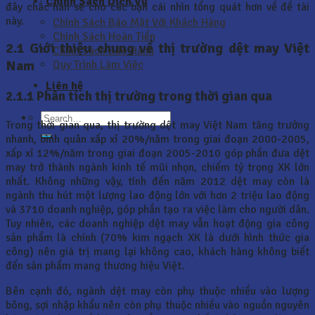
Chính Sách Dịch Vụ
đây chắc hẳn sẽ cho các bạn cái nhìn tổng quát hơn về đề tài
này.
Chính Sách Bảo Mật Với Khách Hàng
Chính Sách Hoàn Tiền
2.1 Giới thiệu chung về thị trường dệt may Việt
Chính Sách Bảo Hành
Nam
Quy Trình Làm Việc
Liên hệ
2.1.1 Phân tích thị trường trong thời gian qua
Trong thời gian qua, thị trường dệt may Việt Nam tăng trưởng
nhanh, bình quân xấp xỉ 20%/năm trong giai đoạn 2000-2005,
xấp xỉ 12%/năm trong giai đoạn 2005-2010 góp phần đưa dệt
may trở thành ngành kinh tế mũi nhọn, chiếm tỷ trọng XK lớn
nhất. Không những vậy, tính đến năm 2012 dệt may còn là
ngành thu hút một lượng lao động lớn với hơn 2 triệu lao động
và 3710 doanh nghiệp, góp phần tạo ra việc làm cho người dân.
Tuy nhiên, các doanh nghiệp dệt may vẫn hoạt động gia công
sản phẩm là chính (70% kim ngạch XK là dưới hình thức gia
công) nên giá trị mang lại không cao, khách hàng không biết
đến sản phẩm mang thương hiệu Việt.
Bên cạnh đó, ngành dệt may còn phụ thuộc nhiều vào lượng
bông, sợi nhập khẩu nên còn phụ thuộc nhiều vào nguồn nguyên