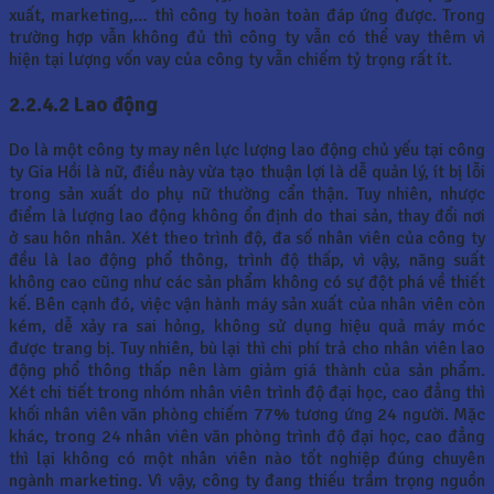
xuất, marketing,… thì công ty hoàn toàn đáp ứng được. Trong
trường hợp vẫn không đủ thì công ty vẫn có thể vay thêm vì
hiện tại lượng vốn vay của công ty vẫn chiếm tỷ trọng rất ít.
2.2.4.2 Lao động
Do là một công ty may nên lực lượng lao động chủ yếu tại công
ty Gia Hồi là nữ, điều này vừa tạo thuận lợi là dễ quản lý, ít bị lỗi
trong sản xuất do phụ nữ thường cẩn thận. Tuy nhiên, nhược
điểm là lượng lao động không ổn định do thai sản, thay đổi nơi
ở sau hôn nhân. Xét theo trình độ, đa số nhân viên của công ty
đều là lao động phổ thông, trình độ thấp, vì vậy, năng suất
không cao cũng như các sản phẩm không có sự đột phá về thiết
kế. Bên cạnh đó, việc vận hành máy sản xuất của nhân viên còn
kém, dễ xảy ra sai hỏng, không sử dụng hiệu quả máy móc
được trang bị. Tuy nhiên, bù lại thì chi phí trả cho nhân viên lao
động phổ thông thấp nên làm giảm giá thành của sản phẩm.
Xét chi tiết trong nhóm nhân viên trình độ đại học, cao đẳng thì
khối nhân viên văn phòng chiếm 77% tương ứng 24 người. Mặc
khác, trong 24 nhân viên văn phòng trình độ đại học, cao đẳng
thì lại không có một nhân viên nào tốt nghiệp đúng chuyên
ngành marketing. Vì vậy, công ty đang thiếu trầm trọng nguồn