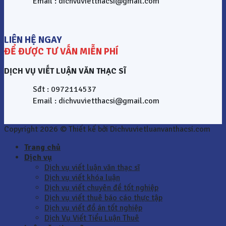
Email : dichvuvietthacsi@gmail.com
LIÊN HỆ NGAY
ĐỂ ĐƯỢC TƯ VẤN MIỄN PHÍ
DỊCH VỤ VIẾT LUẬN VĂN THẠC SĨ
Sđt : 0972114537
Email : dichvuvietthacsi@gmail.com
Copyright 2026 © Thiết kế bởi Dichvuvietluanvanthacsi.com
Trang chủ
Dịch vụ
Dịch vụ viết luận văn thạc sĩ
Dịch vụ viết khóa luận
Dịch vụ viết chuyên đề tốt nghiệp
Dịch vụ viết thuê báo cáo thực tập
Dịch vụ viết đồ án tốt nghiệp
Dịch Vụ Viết Tiểu Luận Thuê