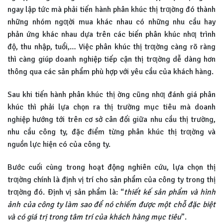
ngay lập tức mà phải tiến hành phân khúc thị trƣờng đó thành
những nhóm ngƣời mua khác nhau có những nhu cầu hay
phản ứng khác nhau dựa trên các biến phân khúc nhƣ trình
độ, thu nhập, tuổi,… Việc phân khúc thị trƣờng càng rõ ràng
thì càng giúp doanh nghiệp tiếp cận thị trƣờng dễ dàng hơn
thông qua các sản phẩm phù hợp với yêu cầu của khách hàng.
Sau khi tiến hành phân khúc thị ờng cũng nhƣ đánh giá phân
khúc thì phải lựa chọn ra thị trường mục tiêu mà doanh
nghiệp hướng tới trên cơ sở cân đối giữa nhu cầu thị trường,
nhu cầu công ty, đặc điểm từng phân khúc thị trƣờng và
nguồn lực hiện có của công ty.
Bước cuối cùng trong hoạt động nghiên cứu, lựa chọn thị
trƣờng chính là định vị trí cho sản phẩm của công ty trong thị
trƣờng đó. Định vị sản phẩm là: “
thiết kế sản phẩm và hình
ảnh của công ty làm sao để nó chiếm được một chỗ đặc biệt
và có giá trị trong tâm trí của khách hàng mục tiêu
”.