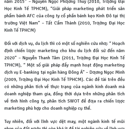
năm 2015” – Nguyễn Ngọc Phƣơng Thuý (2010, Trƣờng Đại
Học Kinh Tế TPHCM), “Giải pháp marketing phát triển sản
phẩm bánh AFC của công ty cổ phần bánh kẹo Kinh Đô tại thị
trường Việt Nam” – Tất Cẩm Thành (2010, Trƣờng Đại Học
Kinh Tế TPHCM)
Đối với dịch vụ, du lịch thì có một số nghiên cứu nhƣ: “ Hoạch
định chiến lƣợc marketing cho khu du lịch đồi sứ đến năm
2020” – Nguyễn Thanh Tâm (2011, Trƣờng Đại Học Kinh Tế
TPHCM), “ Một số giải pháp đẩy mạnh hoạt động marketing
dịch vụ E-banking tại ngân hàng Đông Á” – Dƣơng Ngọc Minh
(2009, Trƣờng Đại Học Kinh Tế TPHCM). Các đề tài trên đều
có những phân tích về thực trạng của ngành kinh doanh mà
doanh nghiệp tham gia, đồng thời dựa trên những phân tích
về tình hình công ty, phân tích SWOT đề đƣa ra chiến lƣợc
marketing phù hợp cho doanh nghiệp cụ thể.
Tuy nhiên, đối với lĩnh vực dệt may, một ngành kinh tế mũi
nhọn của đất nƣớc thì còn khá ít đề tài nghiên cứu về lĩnh vực