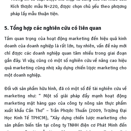
Kích thƣớc mẫu N=220, đƣợc chọn chủ yếu theo phƣơng
pháp lấy mẫu thuận tiện.
5. Tổng hợp các nghiên cứu có liên quan
Tầm quan trọng của hoạt động marketing đến hiệu quả kinh
doanh của doanh nghiệp là rất lớn, tuy nhiên, vấn đề này mới
chỉ đƣợc các doanh nghiệp quan tâm nhiều trong giai đoạn
gần đây. Vì vậy, cũng có một số nghiên cứu về nâng cao hiệu
quả marketing cũng nhƣ xây dựng chiến lƣợc marketing cho
một doanh nghiệp.
Đối với sản phẩm hữu hình, đã có một số đề tài nghiên cứu về
marketing như: “ Một số giải pháp đẩy mạnh hoạt động
marketing mặt hàng gạo của công ty nông sản thực phẩm
xuất khẩu Cần Thơ” – Trần Phƣớc Thuấn (2009, Trƣờng Đại
Học Kinh Tế TPHCM), “Xây dựng chiến lược marketing cho
sản phẩm biến tần tại công ty TNHH điện cơ Phát Minh đến