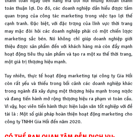
thanh toán ngay tiền hàng mà đòi hỏi những khoản thanh
toán thuận lợi. Do đó, các doanh nghiệp dần hiểu đƣợc tầm
quan trọng của công tác marketing trong việc tạo lợi thế
cạnh tranh. Đặc biệt, với đặc trƣng của lĩnh vực thời trang
may mặc đòi hỏi các doanh nghiệp phải có một chiến lƣợc
marketing sắc bén. Nó không chỉ giúp doanh nghiệp giới
thiệu đƣợc sản phẩm đến với khách hàng mà còn đẩy mạnh
hoạt động tiêu thụ sản phẩm và tạo ra một xu thế thời trang,
một giá trị thƣơng hiệu mạnh.
Tuy nhiên, thực tế hoạt động marketing tại công ty Gia Hồi
còn rất yếu và thiếu trong bối cảnh các doanh nghiệp khác
trong ngành đã xây dựng một thƣơng hiệu mạnh trong nƣớc
và đang tiến hành mở rộng thƣơng hiệu ra phạm vi toàn cầu.
Vì vậy, học viên tiến hành thực hiện luận văn tốt nghiệp với đề
tài là : Một số giải pháp hoàn thiện hoạt động marketing cho
công ty TNHH Gia Hồi đến năm 2020.
CÓ THỂ BẠN QUAN TÂM ĐẾN DỊCH VỤ: