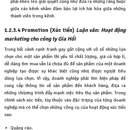
phải khéo léo giải quyết cũng như đưa ra những ràng buộc
giữa các kênh nhằm đảm bảo lợi ích hài hòa giữa những
thành viên trong kênh.
1.2.3.4 Promotion (Xúc tiến)
Luận văn: Hoạt động
marketing cho công ty Gia Hồi
Trong bối cảnh cạnh tranh gay gắt cộng với vô số những lựa
chọn cho một sản phẩm thì yếu tố chất lƣợng, giá cả hợp lí,
dễ dàng tìm mua vẫn là chƣa đủ để sản phẩm của một doanh
nghiệp tạo đƣợc sự khác biệt cũng nhƣ đƣợc ngƣời tiêu
dùng lựa chọn. Vì vậy, doanh nghiệp phải tìm biện pháp để
cung cấp thông tin về sản phẩm đến khách hàng, đƣa ra
những chƣơng trình đẩy mạnh việc tiêu thụ sản phẩm. Trong
chính sách xúc tiến, tùy thuộc vào đặc trƣng của từng doanh
nghiệp mà có thể chọn những công cụ của hoạt động xúc tiến
sau:
Quảng cáo.