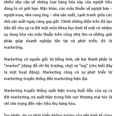
nhiên nhu cầu về những loại hàng hóa này của ngƣời tiêu
dùng là có giới hạn. Mặc khác, các mâu thuẫn về ngƣời bán –
ngƣời mua, nhà cung ứng – nhà sản xuất, cạnh tranh giữa các
nhà sản xuất ngày càng gay gắt. Chính những điều trên đã tạo
tiền đề cho sự ra đời một môn khoa học kinh tế mới có nhiệm
vụ dung hòa các mâu thuẫn trên cũng nhƣ tìm ra những giải
pháp giúp doanh nghiệp tồn tại và phát triển, đó là
marketing.
Marketing có nguồn gốc từ tiếng Anh, với hai thành phần là
“market” (dùng để chỉ thị trƣờng, chợ) và “ing” (cho biết đây
là một hoạt động). Marketing cũng có sự phát triển từ
marketing truyền thống đến marketing hiện đại.
Marketing truyền thống xuất hiện trong buổi đầu của sự ra
đời marketing, nó xuất hiện trong lĩnh vực thƣơng mại tức là
chỉ chú trọng đến việc tiêu thụ hàng hóa.
Tuy nhiên, do sự phát triển không ngừng của nền kinh tế cũng