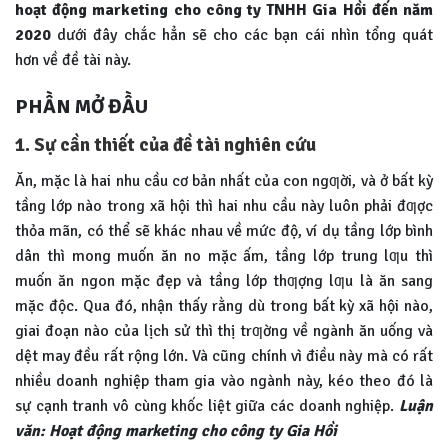
hoạt động marketing cho công ty TNHH Gia Hồi đến năm
2020
dưới đây chắc hẳn sẽ cho các bạn cái nhìn tổng quát
hơn về đề tài này.
PHẦN MỞ ĐẦU
1. Sự cần thiết của đề tài nghiên cứu
Ăn, mặc là hai nhu cầu cơ bản nhất của con ngƣời, và ở bất kỳ
tầng lớp nào trong xã hội thì hai nhu cầu này luôn phải đƣợc
thỏa mãn, có thể sẽ khác nhau về mức độ, ví dụ tầng lớp bình
dân thì mong muốn ăn no mặc ấm, tầng lớp trung lƣu thì
muốn ăn ngon mặc đẹp và tầng lớp thƣợng lƣu là ăn sang
mặc độc. Qua đó, nhận thấy rằng dù trong bất kỳ xã hội nào,
giai đoạn nào của lịch sử thì thị trƣờng về ngành ăn uống và
dệt may đều rất rộng lớn. Và cũng chính vì điều này mà có rất
nhiều doanh nghiệp tham gia vào ngành này, kéo theo đó là
sự cạnh tranh vô cùng khốc liệt giữa các doanh nghiệp.
Luận
văn: Hoạt động marketing cho công ty Gia Hồi