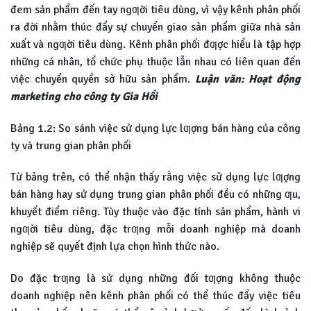
đem sản phẩm đến tay ngƣời tiêu dùng, vì vậy kênh phân phối
ra đời nhằm thúc đẩy sự chuyển giao sản phẩm giữa nhà sản
xuất và ngƣời tiêu dùng. Kênh phân phối đƣợc hiểu là tập hợp
những cá nhân, tổ chức phụ thuộc lẫn nhau có liên quan đến
việc chuyển quyền sở hữu sản phẩm.
Luận văn: Hoạt động
marketing cho công ty Gia Hồi
Bảng 1.2: So sánh việc sử dụng lực lƣợng bán hàng của công
ty và trung gian phân phối
Từ bảng trên, có thể nhận thấy rằng việc sử dụng lực lƣợng
bán hàng hay sử dụng trung gian phân phối đều có những ƣu,
khuyết điểm riêng. Tùy thuộc vào đặc tính sản phẩm, hành vi
ngƣời tiêu dùng, đặc trƣng mỗi doanh nghiệp mà doanh
nghiệp sẽ quyết định lựa chọn hình thức nào.
Do đặc trƣng là sử dụng những đối tƣợng không thuộc
doanh nghiệp nên kênh phân phối có thể thúc đẩy việc tiêu