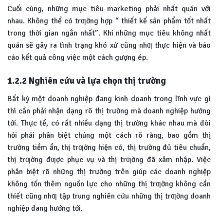
Cuối cùng, những mục tiêu marketing phải nhất quán với
nhau. Không thể có trƣờng hợp “ thiết kế sản phẩm tốt nhất
trong thời gian ngắn nhất”. Khi những mục tiêu không nhất
quán sẽ gây ra tình trạng khó xử cũng nhƣ thực hiện và báo
cáo kết quả công việc một cách gượng ép.
1.2.2
Nghiên cứu và lựa chọn thị trường
Bất kỳ một doanh nghiệp đang kinh doanh trong lĩnh vực gì
thì cần phải nhận dạng rõ thị trường mà doanh nghiệp hướng
tới. Thực tế, có rất nhiều dạng thị trường khác nhau mà đòi
hỏi phải phân biệt chúng một cách rõ ràng, bao gồm thị
trường tiềm ẩn, thị trƣờng hiện có, thị trường đủ tiêu chuẩn,
thị trƣờng đƣợc phục vụ và thị trƣờng đã xâm nhập. Việc
phân biệt rõ những thị trường trên giúp các doanh nghiệp
không tốn thêm nguồn lực cho những thị trƣờng không cần
thiết cũng nhƣ tập trung nghiên cứu những thị trƣờng doanh
nghiệp đang hướng tới.