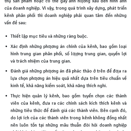
thụ sản phẩm hoặc có thể gây ảnh hƣởng xấu đến hình ảnh
của doanh nghiệp. Vì vậy, trong quá trình xây dựng, phát triển
kênh phân phối thì doanh nghiệp phải quan tâm đến những
vấn đề sau:
Thiết lập mục tiêu và những ràng buộc.
Xác định những phƣơng án chính của kênh, bao gồm loại
hình trung gian phân phối, số lƣợng trung gian, quyền lợi
và trách nhiệm của trung gian.
Đánh giá những phƣơng án đã phác thảo ở trên để đƣa ra
lựa chọn phƣơng án hiệu quả nhất dựa trên tiêu chuẩn về
kinh tế, khả năng kiểm soát, khả năng thích nghi.
Thực hiện quản lý kênh, bao gồm tuyển chọn các thành
viên của kênh, đưa ra các chính sách kích thích kênh và
những tiêu thức để đánh giá các thành viên. Bên cạnh đó,
do lợi ích của các thành viên trong kênh không đồng nhất
nên luôn tồn tại những mâu thuẫn đòi hỏi doanh nghiệp