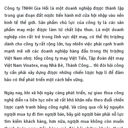
Công ty TNHH Gia Hồi là một doanh nghiệp đƣợc thành lập
trong giai đoạn đất nƣớc tiến hành mở cửa hội nhập vào nền
kinh tế thế giới. Sản phẩm chủ lực của công ty là các sản
phẩm may mặc đƣợc làm từ chất liệu thun. Là một doanh
nghiệp còn rất trẻ trong lĩnh vực dệt may, có thể thị trƣờng
dành cho công ty rất rộng lớn, tuy nhiên việc phải cạnh tranh
mạnh mẽ với các doanh nghiệp hàng đầu trong thị trƣờng
Việt Nam nhƣ: tổng công ty may Việt Tiến, Tập đoàn dệt may
Việt Nam Vinatex, may Nhà Bè, Thành Công… thì đòi hỏi công
ty cần phải xây dựng đƣợc những chiến lƣợc hợp lí để đảm
bảo có thể phát triển một cách bền vững.
Ngày nay, khi xã hội ngày càng phát triển, sự giao thoa công
nghệ diễn ra liên tục nên sẽ rất khó khăn nếu theo đuổi chiến
lƣợc cạnh tranh bằng công nghệ. Và cũng qua rồi kỷ nguyên
ngƣời mua tự đi tìm ngƣời bán, bây giờ ngƣời bán phải nỗ lực
tìm kiếm khách hàng, hơn nữa, ngƣời mua không còn muốn