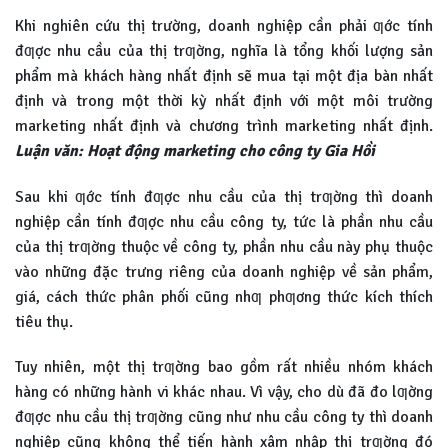
Khi nghiên cứu thị trường, doanh nghiệp cần phải ƣớc tính
đƣợc nhu cầu của thị trƣờng, nghĩa là tổng khối lượng sản
phẩm mà khách hàng nhất định sẽ mua tại một địa bàn nhất
định và trong một thời kỳ nhất định với một môi trường
marketing nhất định và chương trình marketing nhất định.
Luận văn: Hoạt động marketing cho công ty Gia Hồi
Sau khi ƣớc tính đƣợc nhu cầu của thị trƣờng thì doanh
nghiệp cần tính đƣợc nhu cầu công ty, tức là phần nhu cầu
của thị trƣờng thuộc về công ty, phần nhu cầu này phụ thuộc
vào những đặc trưng riêng của doanh nghiệp về sản phẩm,
giá, cách thức phân phối cũng nhƣ phƣơng thức kích thích
tiêu thụ.
Tuy nhiên, một thị trƣờng bao gồm rất nhiều nhóm khách
hàng có những hành vi khác nhau. Vì vậy, cho dù đã đo lƣờng
đƣợc nhu cầu thị trƣờng cũng như nhu cầu công ty thì doanh
nghiệp cũng không thể tiến hành xâm nhập thị trƣờng đó