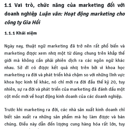
1.1 Vai trò, chức năng của marketing đối với
doanh nghiệp
Luận văn: Hoạt động marketing cho
công ty Gia Hồi
1.1.1 Khái niệm
Ngày nay, thuật ngữ marketing đã trở nên rất phổ biến và
marketing đƣợc xem nhƣ một từ dùng chung trên khắp thế
giới mà không cần phải phiên dịch ra các ngôn ngữ khác
nhau. Sở dĩ có đƣợc kết quả nhƣ trên bởi vì khoa học
marketing ra đời và phát triển khá chậm so với những lĩnh vực
khoa học kinh tế khác, nó chỉ mới ra đời đầu thế kỷ 20, tuy
nhiên, sự ra đời và phát triển của marketing đã đánh dấu một
cột mốc mới về hoạt động kinh doanh của các doanh nghiệp.
Trước khi marketing ra đời, các nhà sản xuất kinh doanh chỉ
biết sản xuất ra những sản phẩm mà họ làm đƣợc và bán
chúng. Điều này dẫn đến lƣợng cung hàng hóa rất lớn, tuy