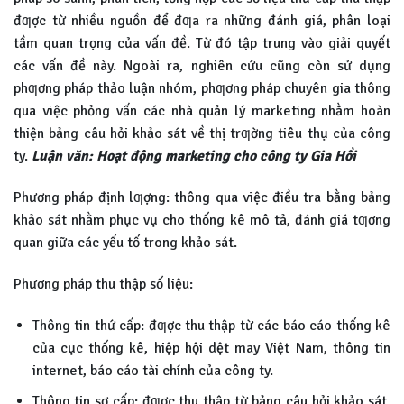
đƣợc từ nhiều nguồn để đƣa ra những đánh giá, phân loại
tầm quan trọng của vấn đề. Từ đó tập trung vào giải quyết
các vấn đề này. Ngoài ra, nghiên cứu cũng còn sử dụng
phƣơng pháp thảo luận nhóm, phƣơng pháp chuyên gia thông
qua việc phỏng vấn các nhà quản lý marketing nhằm hoàn
thiện bảng câu hỏi khảo sát về thị trƣờng tiêu thụ của công
ty.
Luận văn: Hoạt động marketing cho công ty Gia Hồi
Phương pháp định lƣợng: thông qua việc điều tra bằng bảng
khảo sát nhằm phục vụ cho thống kê mô tả, đánh giá tƣơng
quan giữa các yếu tố trong khảo sát.
Phương pháp thu thập số liệu:
Thông tin thứ cấp: đƣợc thu thập từ các báo cáo thống kê
của cục thống kê, hiệp hội dệt may Việt Nam, thông tin
internet, báo cáo tài chính của công ty.
Thông tin sơ cấp: đƣợc thu thập từ bảng câu hỏi khảo sát.