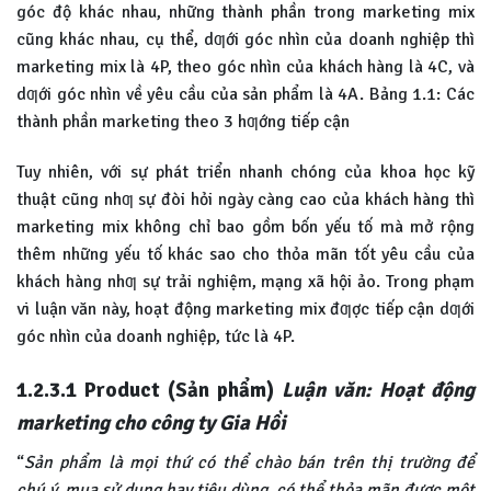
góc độ khác nhau, những thành phần trong marketing mix
cũng khác nhau, cụ thể, dƣới góc nhìn của doanh nghiệp thì
marketing mix là 4P, theo góc nhìn của khách hàng là 4C, và
dƣới góc nhìn về yêu cầu của sản phẩm là 4A. Bảng 1.1: Các
thành phần marketing theo 3 hƣớng tiếp cận
Tuy nhiên, với sự phát triển nhanh chóng của khoa học kỹ
thuật cũng nhƣ sự đòi hỏi ngày càng cao của khách hàng thì
marketing mix không chỉ bao gồm bốn yếu tố mà mở rộng
thêm những yếu tố khác sao cho thỏa mãn tốt yêu cầu của
khách hàng nhƣ sự trải nghiệm, mạng xã hội ảo. Trong phạm
vi luận văn này, hoạt động marketing mix đƣợc tiếp cận dƣới
góc nhìn của doanh nghiệp, tức là 4P.
1.2.3.1 Product (Sản phẩm)
Luận văn: Hoạt động
marketing cho công ty Gia Hồi
“
Sản phẩm là mọi thứ có thể chào bán trên thị trường để
chú ý, mua sử dụng hay tiêu dùng, có thể thỏa mãn được một