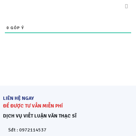
0
GÓP Ý
LIÊN HỆ NGAY
ĐỂ ĐƯỢC TƯ VẤN MIỄN PHÍ
DỊCH VỤ VIẾT LUẬN VĂN THẠC SĨ
Sđt : 0972114537