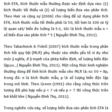
tích EFA, kích thước mẫu thường được xác định dựa vào: (1)
kích thước tối thiểu và (2) số lượng biến đưa vào phân tích.
Theo Hair và cộng sự (2006) cho rằng để sử dụng phân tích
EFA, kích thước mẫu tối thiểu phải là 50, tốt hơn là 100 và tỷ
lệ quan sát/ biến đo lường là 5:1, tức là kích thước mẫu n =
số biến đưa vào phân tích * 5 ( Nguyễn Đình Thọ, 2011).
Theo Tabachnick & Fidell (2007) kích thước mẫu trong phân
tích hồi quy bội (MLR) phụ thuộc vào nhiều yếu tố ví dụ như
mức ý nghĩa, đ ộ mạnh của phép kiểm định, số lượng biến độc
lập,v.v…( Nguyễn Đình Thọ, 2011). Một công thức kinh nghiệm
thường dùng để tính kích thước mẫu cho MLR là: n≥ 50 + 8p,
trong đó: n là kích thước mẫu, p là số lượng biến độc lập
trong mô hình. Theo Green (1991) cho rằng công thức trên
tương đối phù hợp nếu p < 7 và nếu p > 7 thì công thức trên
hơi khắt khe ( Nguyễn Đình Thọ, 2011).
Trong nghiên cứu này, số lượng biến đưa vào phân tích EFA là