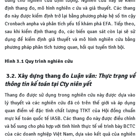
dùng cho nghiên cứu định lượng. Nghiên cứu này sẽ kiểm
định thang đo, mô hình nghiên c ứu và giả thuyết. Các thang
đo này được kiểm định trở lại bằng phương pháp hệ số tin cậy
Cronbach anpha và phân tích yếu tố khám phá EFA. Tiếp theo,
sau khi kiểm định thang đo, các biến quan sát còn lại sẽ sử
dụng để kiểm định giả thuyết và mô hình nghiên cứu bằng
phương pháp phân tích tương quan, hồi qui tuyến tính bội.
Hình 3.1 Quy trình nghiên cứu
3.2. Xây dựng thang đo
Luận văn: Thực trạng về
thông tin kế toán tại Cty niên yết
Thang đo được sử dụng trong nghiên cứu này được dựa vào
lý thuyết và các nghiên cứu đã có trên thế giới và áp dụng
quan điểm về đặc tính chất lượng TTKT của Hội đồng chuẩn
mực kế toán quốc tế IASB. Các thang đo này được điều chỉnh
và bổ sung cho phù hợp với tình hình thực tế về trình bày BCTC
của các doanh nghiệp Việt Nam, dựa vào kết quả của nghiên