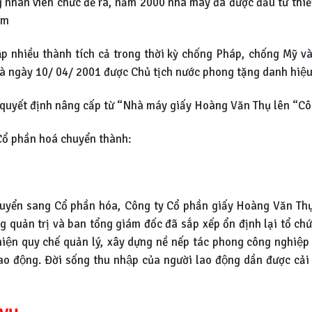
 công nhân viên chức đề ra, năm 2000 nhà máy đã được đầu tư th
ăm
lập nhiều thành tích cả trong thời kỳ chống Pháp, chống Mỹ v
à ngày 10/ 04/ 2001 được Chủ tịch nước phong tặng danh hiệu
quyết định nâng cấp từ “Nhà máy giấy Hoàng Văn Thụ lên “C
ổ phần hoá chuyển thành:
uyển sang Cổ phần hóa, Công ty Cổ phần giấy Hoàng Văn Thụ đã 
ng quản trị và ban tổng giám đốc đã sắp xếp ổn định lại tổ chư
hiện quy chế quản lý, xây dựng nề nếp tác phong công nghiệ
o động. Đời sống thu nhập của người lao động dần được cải t