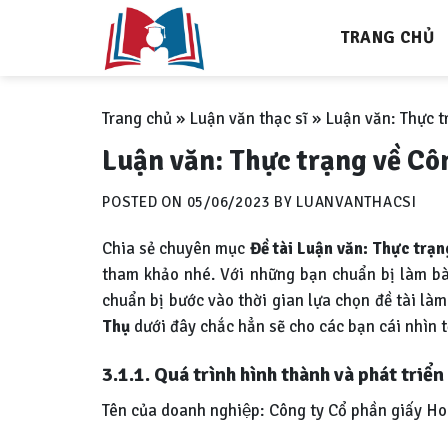
Skip
TRANG CHỦ
to
content
Trang chủ
»
Luận văn thạc sĩ
»
Luận văn: Thực t
Luận văn: Thực trạng về Cô
POSTED ON
05/06/2023
BY
LUANVANTHACSI
Chia sẻ chuyên mục
Đề tài Luận văn: Thực trạ
tham khảo nhé. Với những bạn chuẩn bị làm bài 
chuẩn bị bước vào thời gian lựa chọn đề tài làm
Thụ
dưới đây chắc hẳn sẽ cho các bạn cái nhìn t
3.1.1. Quá trình hình thành và phát triể
Tên của doanh nghiệp: Công ty Cổ phần giấy Ho