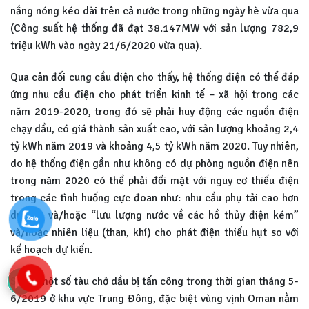
nắng nóng kéo dài trên cả nước trong những ngày hè vừa qua
(Công suất hệ thống đã đạt 38.147MW với sản lượng 782,9
triệu kWh vào ngày 21/6/2020 vừa qua).
Qua cân đối cung cầu điện cho thấy, hệ thống điện có thể đáp
ứng nhu cầu điện cho phát triển kinh tế – xã hội trong các
năm 2019-2020, trong đó sẽ phải huy động các nguồn điện
chạy dầu, có giá thành sản xuất cao, với sản lượng khoảng 2,4
tỷ kWh năm 2019 và khoảng 4,5 tỷ kWh năm 2020. Tuy nhiên,
do hệ thống điện gần như không có dự phòng nguồn điện nên
trong năm 2020 có thể phải đối mặt với nguy cơ thiếu điện
trong các tình huống cực đoan như: nhu cầu phụ tải cao hơn
dự báo và/hoặc “lưu lượng nước về các hồ thủy điện kém”
và/hoặc nhiên liệu (than, khí) cho phát điện thiếu hụt so với
kế hoạch dự kiến.
Sự cố một số tàu chở dầu bị tấn công trong thời gian tháng 5-
6/2019 ở khu vực Trung Đông, đặc biệt vùng vịnh Oman nằm