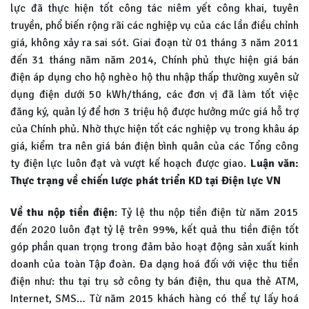
lực đã thực hiện tốt công tác niêm yết công khai, tuyên
truyền, phổ biến rộng rãi các nghiệp vụ của các lần điều chỉnh
giá, không xảy ra sai sót. Giai đoạn từ 01 tháng 3 năm 2011
đến 31 tháng năm năm 2014, Chính phủ thực hiện giá bán
điện áp dụng cho hộ nghèo hộ thu nhập thấp thường xuyên sử
dụng điện dưới 50 kWh/tháng, các đơn vị đã làm tốt việc
đăng ký, quản lý để hơn 3 triệu hộ được hưởng mức giá hỗ trợ
của Chính phủ. Nhờ thực hiện tốt các nghiệp vụ trong khâu áp
giá, kiểm tra nên giá bán điện bình quân của các Tổng công
ty điện lực luôn đạt và vượt kế hoạch được giao.
Luận văn:
Thực trạng về chiến lược phát triển KD tại Điện lực VN
Về thu nộp tiền điện
: Tỷ lệ thu nộp tiền điện từ năm 2015
đến 2020 luôn đạt tỷ lệ trên 99%, kết quả thu tiền điện tốt
góp phần quan trọng trong đảm bảo hoạt động sản xuất kinh
doanh của toàn Tập đoàn. Đa dạng hoá đối với việc thu tiền
điện như: thu tại trụ sở công ty bán điện, thu qua thẻ ATM,
Internet, SMS… Từ năm 2015 khách hàng có thể tự lấy hoá