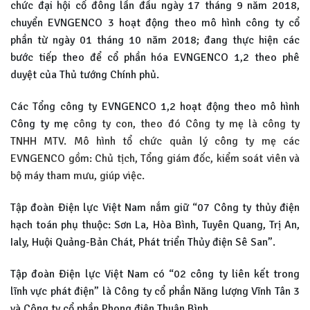
chức đại hội cổ đông lần đầu ngày 17 tháng 9 năm 2018,
chuyển EVNGENCO 3 hoạt động theo mô hình công ty cổ
phần từ ngày 01 tháng 10 năm 2018; đang thực hiện các
bước tiếp theo để cổ phần hóa EVNGENCO 1,2 theo phê
duyệt của Thủ tướng Chính phủ.
Các Tổng công ty EVNGENCO 1,2 hoạt động theo mô hình
Công ty mẹ
công ty con, theo đó Công ty mẹ là công ty
TNHH MTV. Mô hình tổ chức quản lý công ty mẹ các
EVNGENCO gồm: Chủ tịch, Tổng giám đốc, kiểm soát viên và
bộ máy tham mưu, giúp việc.
Tập đoàn Điện lực Việt Nam nắm giữ “07 Công ty thủy điện
hạch toán phụ thuộc: Sơn La, Hòa Bình, Tuyên Quang, Trị An,
Ialy, Huội Quảng-Bản Chát, Phát triển Thủy điện Sê San”.
Tập đoàn Điện lực Việt Nam có “02 công ty liên kết trong
lĩnh vực phát điện” là Công ty cổ phần Năng lượng Vĩnh Tân 3
và Công ty cổ phần Phong điện Thuận Bình.