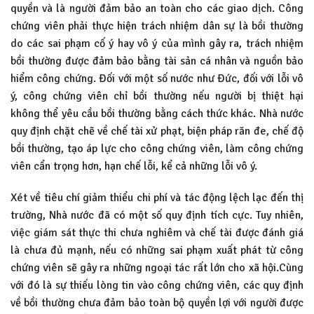
quyền và là người đảm bảo an toàn cho các giao dịch. Công
chứng viên phải thực hiện trách nhiệm dân sự là bồi thường
do các sai phạm cố ý hay vô ý của mình gây ra, trách nhiệm
bồi thường được đảm bảo bằng tài sản cá nhân và nguồn bảo
hiểm công chứng. Đối với một số nước như Đức, đối với lỗi vô
ý, công chứng viên chỉ bồi thường nếu người bị thiệt hại
không thể yêu cầu bồi thường bằng cách thức khác. Nhà nước
quy định chặt chẽ về chế tài xử phạt, biện pháp răn đe, chế độ
bồi thường, tạo áp lực cho công chứng viên, làm công chứng
viên cẩn trọng hơn, hạn chế lỗi, kể cả những lỗi vô ý.
Xét về tiêu chí giảm thiểu chi phí và tác động lệch lạc đến thị
trường, Nhà nước đã có một số quy định tích cực. Tuy nhiên,
việc giám sát thực thi chưa nghiêm và chế tài được đánh giá
là chưa đủ mạnh, nếu có những sai phạm xuất phát từ công
chứng viên sẽ gây ra những ngoại tác rất lớn cho xã hội.Cùng
với đó là sự thiếu lòng tin vào công chứng viên, các quy định
về bồi thường chưa đảm bảo toàn bộ quyền lợi với người được