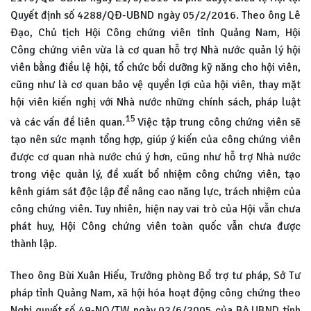
Quyết định số 4288/QĐ-UBND ngày 05/2/2016. Theo ông Lê
Đạo, Chủ tịch Hội Công chứng viên tỉnh Quảng Nam, Hội
Công chứng viên vừa là cơ quan hỗ trợ Nhà nước quản lý hội
viên bằng điều lệ hội, tổ chức bồi dưỡng kỹ năng cho hội viên,
cũng như là cơ quan bảo vệ quyền lợi của hội viên, thay mặt
hội viên kiến nghị với Nhà nước những chính sách, pháp luật
15
và các vấn đề liên quan.
Việc tập trung công chứng viên sẽ
tạo nên sức mạnh tổng hợp, giúp ý kiến của công chứng viên
được cơ quan nhà nước chú ý hơn, cũng như hỗ trợ Nhà nước
trong việc quản lý, đề xuất bổ nhiệm công chứng viên, tạo
kênh giám sát độc lập để nâng cao năng lực, trách nhiệm của
công chứng viên. Tuy nhiên, hiện nay vai trò của Hội vẫn chưa
phát huy, Hội Công chứng viên toàn quốc vẫn chưa được
thành lập.
Theo ông Bùi Xuân Hiếu, Trưởng phòng Bổ trợ tư pháp, Sở Tư
pháp tỉnh Quảng Nam, xã hội hóa hoạt động công chứng theo
Nghị quyết số 49-NQ/TW ngày 02/6/2005 của Bộ
UBND tỉnh