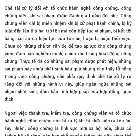
Chế tài xử lý đối với tổ chức hành nghề công chứng, công
chứng viên khi sai phạm được đánh giá tương đối nhẹ. Công
chứng viên chỉ bị miễn nhiệm khi bị xử phạt hành chính, bị kỷ
luật đến lần thứ hai trở lên mà còn tiếp tục vi phạm, bị kết tội
bằng bản án có hiệu lực của tòa án, hoặc bị buộc thôi việc.
Chưa có những chế tài răn đe để tạo áp lực cho công chứng
viên, đảm bảo nghiêm minh, chính xác trong hoạt động công
chứng. Thực tế đã có những sai phạm được phát hiện, những
sai phạm này chưa phát sinh hậu quả nhưng cho thấy lỗ hổng
trong việc công chứng, cần phải quy định chế tài xử lý rõ
ràng đối với những hành vi này, giúp ngăn ngừa những sai
phạm phát sinh, đảm bảo tính hợp pháp của hợp đồng, giao
dịch.
Ngoài việc thanh tra, kiểm tra, công chứng viên và tổ chức
hành nghề công chứng còn bị xử lý khi bị khởi kiện ra tòa án.
Tuy nhiên, công chứng là lĩnh vực mới xã hội hóa, chưa có
thống kê rõ ràng, còn hạn chế nguồn thông tin nên chưa thể