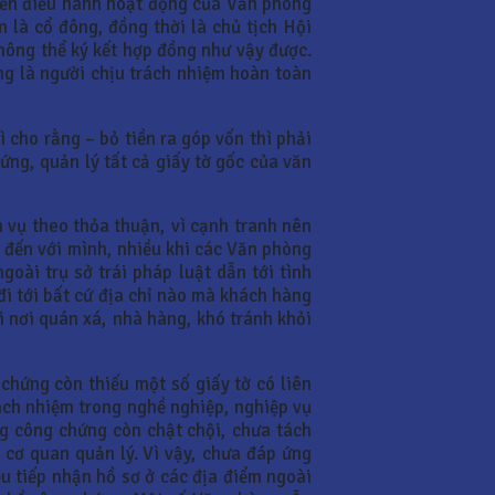
yền điều hành hoạt động của Văn phòng
là cổ đông, đồng thời là chủ tịch Hội
hông thể ký kết hợp đồng như vậy được.
ng là người chịu trách nhiệm hoàn toàn
 cho rằng – bỏ tiền ra góp vốn thì phải
ng, quản lý tất cả giấy tờ gốc của văn
 vụ theo thỏa thuận, vì cạnh tranh nên
 đến với mình, nhiều khi các Văn phòng
goài trụ sở trái pháp luật dẫn tới tình
đi tới bất cứ địa chỉ nào mà khách hàng
i nơi quán xá, nhà hàng, khó tránh khỏi
chứng còn thiếu một số giấy tờ có liên
rách nhiệm trong nghề nghiệp, nghiệp vụ
ng công chứng còn chật chội, chưa tách
cơ quan quản lý. Vì vậy, chưa đáp ứng
ệu tiếp nhận hồ sơ ở các địa điểm ngoài