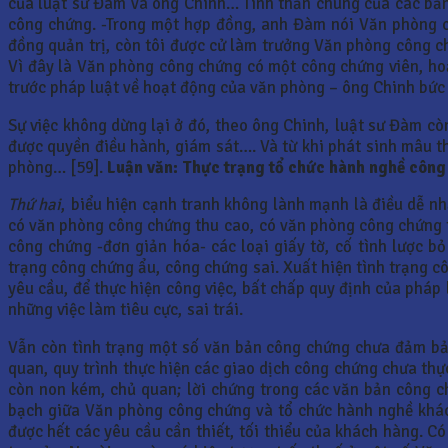
của luật sư Đàm và ông Chinh… Tinh thần chung của các bản
công chứng. -Trong một hợp đồng, anh Đàm nói Văn phòng c
đồng quản trị, còn tôi được cử làm trưởng Văn phòng công c
Vì đây là Văn phòng công chứng có một công chứng viên, ho
trước pháp luật về hoạt động của văn phòng – ông Chinh bức
Sự việc không dừng lại ở đó, theo ông Chinh, luật sư Đàm cò
được quyền điều hành, giám sát…. Và từ khi phát sinh mâu t
phòng… [59].
Luận văn: Thực trạng tổ chức hành nghề công
Thứ hai
, biểu hiện cạnh tranh không lành mạnh là điều dễ n
có văn phòng công chứng thu cao, có văn phòng công chứng t
công chứng -đơn giản hóa- các loại giấy tờ, cố tình lược bỏ 
trạng công chứng ẩu, công chứng sai. Xuất hiện tình trạng c
yêu cầu, để thực hiện công việc, bất chấp quy định của pháp 
những việc làm tiêu cực, sai trái.
Vẫn còn tình trạng một số văn bản công chứng chưa đảm bảo 
quan, quy trình thực hiện các giao dịch công chứng chưa thự
còn non kém, chủ quan; lời chứng trong các văn bản công c
bạch giữa Văn phòng công chứng và tổ chức hành nghề khác,
được hết các yêu cầu cần thiết, tối thiểu của khách hàng. C