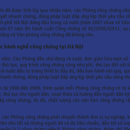
tín đã được tích lũy qua nhiều năm, các Phòng công chứng vẫn
uyết nhanh chóng, đúng pháp luật đáp ứng kịp thời yêu cầu c
ành phố Hà Nội đứng đầu trong cả nước (năm 2007 chưa có Văn
ơn 07 năm thi hành Luật Công chứng số 82/2006/QH11, sự ph
chứng và Văn phòng công chứng đã không còn.
ức hành nghề công chứng tại Hà Nội
viên. Các Phòng đều chủ động rà soát, đơn giản hóa một số t
hủ tục, quy trình công chứng cũng như phí, thù lao đối với t
hà nước đầu tư trang thiết bị đầy đủ, đều ban hành nội quy, q
 nhanh chóng, đúng pháp luật đáp ứng kịp thời yêu cầu công ch
an từ 1990 đến 2006, bình quân mỗi Phòng công chứng có từ 4
ơ, thủ tục cho người dân, soạn thảo và hướng dẫn người dân k
 ký công chứng, do đó, chất lượng các văn bản công chứng rất
 các Phòng công chứng phải chuyển thành đơn vị sự nghiệp, k
ên cho tất cả những người đã có đủ tiêu chuẩn, dẫn tới số lư
h quân là 7 công chứng viên/1 Phòng công chứng, thậm chí P