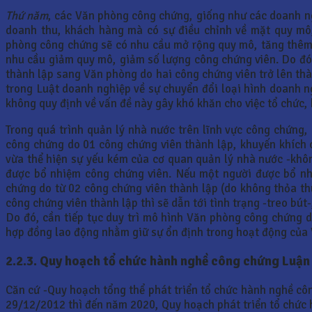
Thứ năm
, các Văn phòng công chứng, giống như các doanh n
doanh thu, khách hàng mà có sự điều chỉnh về mặt quy mô,
phòng công chứng sẽ có nhu cầu mở rộng quy mô, tăng thêm 
nhu cầu giảm quy mô, giảm số lượng công chứng viên. Do đó
thành lập sang Văn phòng do hai công chứng viên trở lên thà
trong Luật doanh nghiệp về sự chuyển đổi loại hình doanh 
không quy định về vấn đề này gây khó khăn cho việc tổ chức
Trong quá trình quản lý nhà nước trên lĩnh vực công chứng
công chứng do 01 công chứng viên thành lập, khuyến khích
vừa thể hiện sự yếu kém của cơ quan quản lý nhà nước -khôn
được bổ nhiệm công chứng viên. Nếu một người được bổ n
chứng do từ 02 công chứng viên thành lập (do không thỏa th
công chứng viên thành lập thì sẽ dẫn tới tình trạng -treo bú
Do đó, cần tiếp tục duy trì mô hình Văn phòng công chứng 
hợp đồng lao động nhằm giữ sự ổn định trong hoạt động của
2.2.3. Quy hoạch tổ chức hành nghề công chứng Luận
Căn cứ -Quy hoạch tổng thể phát triển tổ chức hành nghề c
29/12/2012 thì đến năm 2020, Quy hoạch phát triển tổ chức 