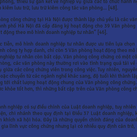
 phòng, thiếu sự gắn kết về nghiệp vụ giữa các tổ chức hành
 kiêm lưu trữ, lưu trữ kiêm công tác văn phòng… [48].
phòng công chứng tại Hà Nội được thành lập chủ yếu là các v
hành phố Hà Nội đã cấp đăng ký hoạt động cho 39 Văn phòng
t động theo mô hình doanh nghiệp tư nhân” [46].
c tiễn, mô hình doanh nghiệp tư nhân được ưu tiên lựa chọn 
nh công ty hợp danh, chỉ còn 5 Văn phòng hoạt động theo mô 
nghiệp tư nhân còn bất cập. Văn phòng công chứng có một cô
òng, các văn phòng này thường rơi vào tình trạng quá tải về 
vụ giữa các công chứng viên trong công việc. Tuy nhiên, nguy
hoặc chuyển từ các ngành nghề khác sang, độ tuổi khi thành l
 tới chất lượng hoạt động chung của Văn phòng công chứng. T
sức khỏe tốt hơn, thì những bất cập trên của Văn phòng công 
oanh nghiệp có sự điều chỉnh của Luật doanh nghiệp, tuy nhi
ện, chi nhánh theo quy định tại Điều 37 Luật doanh nghiệp,
n khích xã hội hóa. Đây là những quyền chính đáng của doan
gia lĩnh vực công chứng nhưng lại có nhiều quy định cản trở