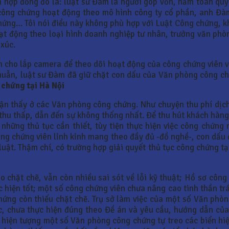
 hợp đồng đó là: luật sư Đàm là người góp vốn, nắm toàn qu
ông chứng hoạt động theo mô hình công ty cổ phần, anh Đàm 
hứng… Tôi nói điều này không phù hợp với Luật Công chứng, k
ạt động theo loại hình doanh nghiệp tư nhân, trưởng văn phò
 xúc.
n cho lắp camera để theo dõi hoạt động của công chứng viên vì
huẫn, luật sư Đàm đã giữ chặt con dấu của Văn phòng công chứ
 chứng tại Hà Nội
hận thấy ở các Văn phòng công chứng. Như chuyện thu phí dịch
hu thấp, dẫn đến sự không thống nhất. Để thu hút khách hàng
những thủ tục cần thiết, tùy tiện thực hiện việc công chứng n
ông chứng viên lỉnh kỉnh mang theo đầy đủ -đồ nghề-, con dấu 
luật. Thậm chí, có trường hợp giải quyết thủ tục công chứng tạ
chặt chẽ, vẫn còn nhiều sai sót về lỗi kỹ thuật; Hồ sơ công 
c hiện tốt; một số công chứng viên chưa nâng cao tinh thần t
hứng còn thiếu chặt chẽ. Trụ sở làm việc của một số Văn phò
 chưa thực hiện đúng theo Đề án và yêu cầu, hướng dẫn của 
ó hiện tượng một số Văn phòng công chứng tự treo các biển hi