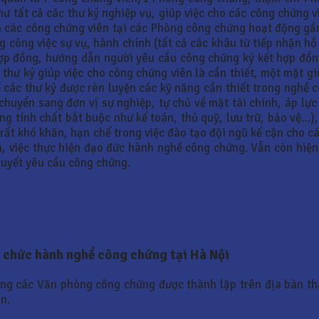
hư tất cả các thư ký nghiệp vụ, giúp việc cho các công chứng
 các công chứng viên tại các Phòng công chứng hoạt động gần
 công việc sự vụ, hành chính (tất cả các khâu từ tiếp nhận hồ
ợp đồng, hướng dẫn người yêu cầu công chứng ký kết hợp đồn
1 thư ký giúp việc cho công chứng viên là cần thiết, một mặt 
ể các thư ký được rèn luyện các kỹ năng cần thiết trong nghề
uyển sang đơn vị sự nghiệp, tự chủ về mặt tài chính, áp lực 
tính chất bắt buộc như kế toán, thủ quỹ, lưu trữ, bảo vệ…), 
ên rất khó khăn, hạn chế trong việc đào tạo đội ngũ kế cận cho
n, việc thực hiện đạo đức hành nghề công chứng. Vẫn còn hiệ
quyết yêu cầu công chứng.
ổ chức hành nghề công chứng tại Hà Nội
ượng các Văn phòng công chứng được thành lập trên địa bàn t
n.