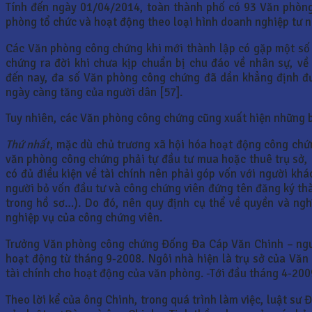
Tính đến ngày 01/04/2014, toàn thành phố có 93 Văn phòng
phòng tổ chức và hoạt động theo loại hình doanh nghiệp tư 
Các Văn phòng công chứng khi mới thành lập có gặp một số 
chứng ra đời khi chưa kịp chuẩn bị chu đáo về nhân sự, về
đến nay, đa số Văn phòng công chứng đã dần khẳng định đư
ngày càng tăng của người dân [57].
Tuy nhiên, các Văn phòng công chứng cũng xuất hiện những b
Thứ nhất
, mặc dù chủ trương xã hội hóa hoạt động công chứn
văn phòng công chứng phải tự đầu tư mua hoặc thuê trụ sở,
có đủ điều kiện về tài chính nên phải góp vốn với người kh
người bỏ vốn đầu tư và công chứng viên đứng tên đăng ký thà
trong hồ sơ…). Do đó, nên quy định cụ thể về quyền và ng
nghiệp vụ của công chứng viên.
Trưởng Văn phòng công chứng Đống Đa Cáp Văn Chinh – nguy
hoạt động từ tháng 9-2008. Ngôi nhà hiện là trụ sở của Vă
tài chính cho hoạt động của văn phòng. -Tới đầu tháng 4-200
Theo lời kể của ông Chinh, trong quá trình làm việc, luật s