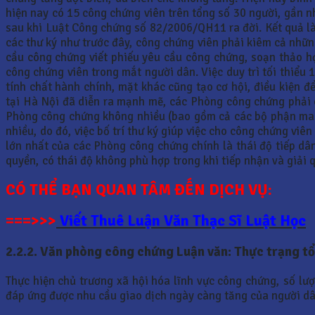
hiện nay có 15 công chứng viên trên tổng số 30 người, gần n
sau khi Luật Công chứng số 82/2006/QH11 ra đời. Kết quả là
các thư ký như trước đây, công chứng viên phải kiêm cả những
cầu công chứng viết phiếu yêu cầu công chứng, soạn thảo h
công chứng viên trong mắt người dân. Việc duy trì tối thiểu 
tính chất hành chính, mặt khác cũng tạo cơ hội, điều kiện đ
tại Hà Nội đã diễn ra mạnh mẽ, các Phòng công chứng phải ch
Phòng công chứng không nhiều (bao gồm cả các bộ phận mang 
nhiều, do đó, việc bố trí thư ký giúp việc cho công chứng vi
lớn nhất của các Phòng công chứng chính là thái độ tiếp dâ
quyền, có thái độ không phù hợp trong khi tiếp nhận và giải 
CÓ THỂ BẠN QUAN TÂM ĐẾN DỊCH VỤ:
===>>>
Viết Thuê Luận Văn Thạc Sĩ Luật Học
2.2.2. Văn phòng công chứng Luận văn: Thực trạng t
Thực hiện chủ trương xã hội hóa lĩnh vực công chứng, số l
đáp ứng được nhu cầu giao dịch ngày càng tăng của người dâ