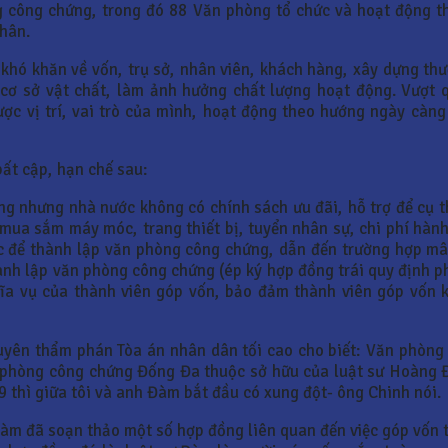
 công chứng, trong đó 88 Văn phòng tổ chức và hoạt động th
nhân.
khó khăn về vốn, trụ sở, nhân viên, khách hàng, xây dựng th
 cơ sở vật chất, làm ảnh hưởng chất lượng hoạt động. Vượt 
ợc vị trí, vai trò của mình, hoạt động theo hướng ngày càn
ất cập, hạn chế sau:
g nhưng nhà nước không có chính sách ưu đãi, hỗ trợ để cụ t
 mua sắm máy móc, trang thiết bị, tuyển nhân sự, chi phí hà
ác để thành lập văn phòng công chứng, dẫn đến trường hợp mâ
nh lập văn phòng công chứng (ép ký hợp đồng trái quy định ph
hĩa vụ của thành viên góp vốn, bảo đảm thành viên góp vốn
ên thẩm phán Tòa án nhân dân tối cao cho biết: Văn phòng 
n phòng công chứng Đống Đa thuộc sở hữu của luật sư Hoàng 
9 thì giữa tôi và anh Đàm bắt đầu có xung đột- ông Chinh nói.
ư Đàm đã soạn thảo một số hợp đồng liên quan đến việc góp vốn