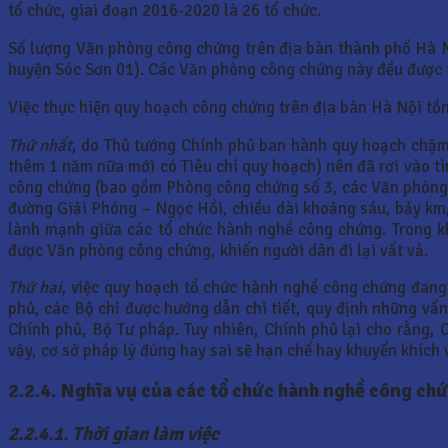
tổ chức, giai đoạn 2016-2020 là 26 tổ chức.
Số lượng Văn phòng công chứng trên địa bàn thành phố Hà N
huyện Sóc Sơn 01). Các Văn phòng công chứng này đều được t
Việc thực hiện quy hoạch công chứng trên địa bàn Hà Nội tồn
Thứ nhất
, do Thủ tướng Chính phủ ban hành quy hoạch chậm
thêm 1 năm nữa mới có Tiêu chí quy hoạch) nên đã rơi vào tì
công chứng (bao gồm Phòng công chứng số 3, các Văn phòng c
đường Giải Phóng – Ngọc Hồi, chiều dài khoảng sáu, bảy km
lành mạnh giữa các tổ chức hành nghề công chứng. Trong kh
được Văn phòng công chứng, khiến người dân đi lại vất vả.
Thứ hai
, việc quy hoạch tổ chức hành nghề công chứng đang 
phủ, các Bộ chỉ được hướng dẫn chi tiết, quy định những v
Chính phủ, Bộ Tư pháp. Tuy nhiên, Chính phủ lại cho rằng,
vậy, cơ sở pháp lý đúng hay sai sẽ hạn chế hay khuyến khích
2.2.4. Nghĩa vụ của các tổ chức hành nghề công ch
2.2.4.1. Thời gian làm việc