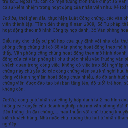
trụ sở… Ngoài ra, còn có hiện tượng trốn thuế ở một số Văn
có sự kiêm nhiệm trong hoạt động của nhân viên như: Kế toán
Thứ ba
, thời gian đầu thực hiện Luật Công chứng, các văn 
viên thành lập. “Tính đến tháng 6 năm 2009, Sở Tư pháp t
hoạt động theo mô hình Công ty hợp danh, 35 Văn phòng hoạ
Điều này cho thấy sự phù hợp của quy định với nhu cầu thự
phòng công chứng thì có 88 Văn phòng hoạt động theo mô hì
thấy, Văn phòng công chứng hoạt động theo mô hình doanh 
động của cả Văn phòng bị phụ thuộc nhiều vào Trưởng văn ph
khách quan trong công việc, không có việc trao đổi nghiệp 
chứng này chủ yếu do các công chứng viên sau khi nghỉ hưu 
cộng với kinh nghiệm hoạt động chưa nhiều, do đó ảnh hưởng
chứng viên được đào tạo bài bản tăng lên, độ tuổi trẻ hơn, 
không còn.
Thứ tư
, công ty tư nhân và công ty hợp danh là 2 mô hình d
hưởng các quyền của doanh nghiệp như mở văn phòng đại di
tiện thông tin đại chúng,… mâu thuẫn với chủ trương khuyế
kiếm khách hàng. Nhà nước chủ trương thu hút tư nhân tham 
nghiệp.