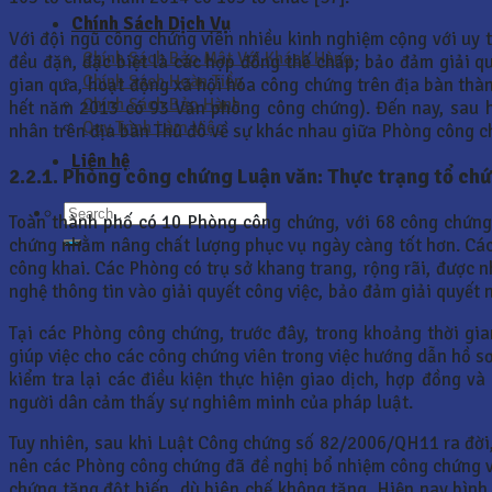
Chính Sách Dịch Vụ
Với đội ngũ công chứng viên nhiều kinh nghiệm cộng với uy 
Chính Sách Bảo Mật Với Khách Hàng
đều đặn, đặc biệt là các hợp đồng thế chấp; bảo đảm giải q
Chính Sách Hoàn Tiền
gian qua, hoạt động xã hội hóa công chứng trên địa bàn th
Chính Sách Bảo Hành
hết năm 2013 có 93 Văn phòng công chứng). Đến nay, sau h
Quy Trình Làm Việc
nhân trên địa bàn Thủ đô về sự khác nhau giữa Phòng công 
Liên hệ
2.2.1. Phòng công chứng Luận văn: Thực trạng tổ ch
Toàn thành phố có 10 Phòng công chứng, với 68 công chứng 
chứng nhằm nâng chất lượng phục vụ ngày càng tốt hơn. Các t
công khai. Các Phòng có trụ sở khang trang, rộng rãi, được n
nghệ thông tin vào giải quyết công việc, bảo đảm giải quyết
Tại các Phòng công chứng, trước đây, trong khoảng thời gi
giúp việc cho các công chứng viên trong việc hướng dẫn hồ s
kiểm tra lại các điều kiện thực hiện giao dịch, hợp đồng và
người dân cảm thấy sự nghiêm minh của pháp luật.
Tuy nhiên, sau khi Luật Công chứng số 82/2006/QH11 ra đời,
nên các Phòng công chứng đã đề nghị bổ nhiệm công chứng vi
chứng tăng đột biến, dù biên chế không tăng. Hiện nay bìn