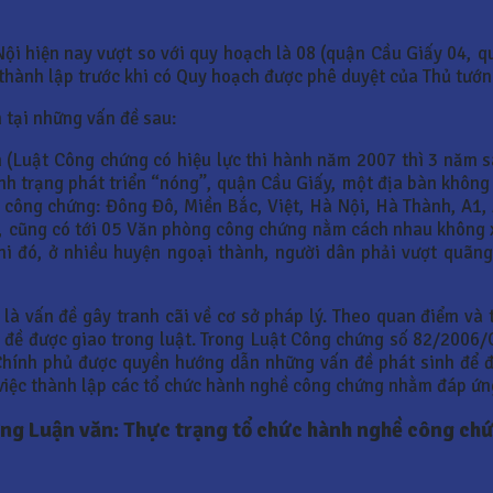
ội hiện nay vượt so với quy hoạch là 08 (quận Cầu Giấy 04, 
hành lập trước khi có Quy hoạch được phê duyệt của Thủ tướn
 tại những vấn đề sau:
 (Luật Công chứng có hiệu lực thi hành năm 2007 thì 3 năm s
nh trạng phát triển “nóng”, quận Cầu Giấy, một địa bàn không
ông chứng: Đông Đô, Miền Bắc, Việt, Hà Nội, Hà Thành, A1, A
, cũng có tới 05 Văn phòng công chứng nằm cách nhau không x
i đó, ở nhiều huyện ngoại thành, người dân phải vượt quãng 
là vấn đề gây tranh cãi về cơ sở pháp lý. Theo quan điểm và t
ấn đề được giao trong luật. Trong Luật Công chứng số 82/200
 Chính phủ được quyền hướng dẫn những vấn đề phát sinh để 
 việc thành lập các tổ chức hành nghề công chứng nhằm đáp ứn
ứng Luận văn: Thực trạng tổ chức hành nghề công chứ