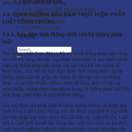
Chính Sách Dịch Vụ
nhìn tổng quát hơn về đề tài này.
Chính Sách Bảo Mật Với Khách Hàng
3.1. ĐỊNH HƯỚNG BẢO ĐẢM THỰC HIỆN PHÁP
Chính Sách Hoàn Tiền
LUẬT CÔNG CHỨNG
Chính Sách Bảo Hành
Quy Trình Làm Việc
3.1.1. Bảo đảm tính thống nhất của hệ thống pháp
Liên hệ
luật
Tính thống nhất được đặt ra đối với cả hệ thống pháp luật cũng
như đối với từng văn bản quy phạm pháp luật và quy phạm pháp
luật. Hệ thống pháp luật được cấu tạo nên bởi các thành tố
khác nhau, cho nên để bảo đảm được tính thống nhất của hệ
thống pháp luật thì giữa các thành tố cấu tạo nên nó không
được có sự mâu thuẫn, chống chéo với nhau. Bất cứ một sự
mâu thuẫn, chồng chéo nào xảy ra trong hệ thống pháp luật đều
phải được phát hiện và loại khỏi hệ thống.
Các quy định của pháp luật về công chứng không chỉ được quy
định trong Luật Công chứng, mà còn được quy định trong nhiều
văn bản pháp luật khác nhau: Bộ luật Dân sự, Luật đất đai, Luật
nhà ở, Luật kinh doanh bất động sản, Luật hôn nhân và gia đình,
Luật doanh nghiệp, Luật hộ tịch, Luật kinh doanh bất động sản,