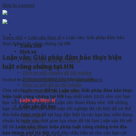
Skip to content
Trang chủ
»
Luận văn thạc sĩ
»
Luận văn: Giải pháp đảm bảo
thực hiện luật công chứng tại HN
Trang chủ
Dịch vụ
Luận văn: Giải pháp đảm bảo thực hiện
Dịch vụ viết luận văn thạc sĩ
luật công chứng tại HN
Dịch vụ viết khóa luận
Dịch vụ viết chuyên đề tốt nghiệp
Dịch vụ viết thuê báo cáo thực tập
Posted on
27/02/2023
28/02/2023
by
luanvanthacsi
Dịch vụ viết đồ án tốt nghiệp
Chia sẻ chuyên mục
Đề tài Luận văn: Giải pháp đảm bảo thực
Dịch Vụ Viết Tiểu Luận Thuê
hiện luật công chứng tại HN
hay nhất năm 2022 cho các bạn
Luận văn thạc sĩ
học viên ngành đang làm Luận văn tham khảo nhé. Với những
Luận văn đại học
bạn chuẩn bị làm bài khóa luận tốt nghiệp thì rất khó để có thể
tìm hiểu được một đề tài hay, đặc biệt là các bạn học viên đang
Khóa luận
chuẩn bị bước vào thời gian lựa chọn đề tài làm Luận văn thì với
Báo Cáo
đề tài
Luận văn:
Thực hiện pháp luật công chứng trên địa
Tiểu luận
bàn thành phố Hà Nội
dưới đây chắc hẳn sẽ cho các bạn cái