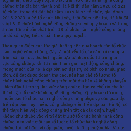
tuy nhiên, theo Quy hoạch phát triển tổ chức hành nghề công
chứng trên địa bàn thành phố Hà Nội thì đến năm 2020 có 121
tổ chức, trong đó đến hết năm 2015 là 95 tổ chức, giai đoạn
2016-2020 là 26 tổ chức. Như vậy, thời điểm hiện tại, Hà Nội đã
vượt 8 tổ chức hành nghề công chứng so với quy hoạch và trong
5 năm tới chỉ cần phát triển 18 tổ chức hành nghề công chứng
là đủ số lượng tiêu chuẩn theo quy hoạch.
Theo quan điểm của tác giả, không nên quy hoạch các tổ chức
hành nghề công chứng, đây là một yếu tố gây cản trở cho quá
trình xã hội hóa, thu hút nguồn lực tư nhân đầu tư trong lĩnh
vực công chứng. Khi tư nhân tham gia hoạt động công chứng,
mong muốn của họ là địa bàn nơi đặt trụ sở phải có nhiều giao
dịch, để đạt được doanh thu cao, nếu hạn chế số lượng tổ
chức hành nghề công chứng trên một địa bàn sẽ không khuyến
khích đầu tư trong lĩnh vực công chứng, tạo cơ chế xin cho khi
thành lập tổ chức hành nghề công chứng. Quy hoạch là mong
muốn các tổ chức hành nghề công chứng phục vụ các giao dịch
trên địa bàn. Tuy nhiên, công chứng viên trên địa bàn Hà Nội có
thể thực hiện việc công chứng trên tất cả các quận, huyện,
không phụ thuộc vào vị trí đặt trụ sở tổ chức hành nghề công
chứng, nên việc giới hạn số lượng tổ chức hành nghề công
chứng tại một đơn vị cấp quận, huyện không có ý nghĩa. Ví dụ: