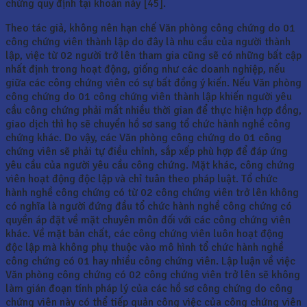
chứng quy định tại khoản này [45].
Theo tác giả, không nên hạn chế Văn phòng công chứng do 01
công chứng viên thành lập do đây là nhu cầu của người thành
lập, việc từ 02 người trở lên tham gia cũng sẽ có những bất cập
nhất định trong hoạt động, giống như các doanh nghiệp, nếu
giữa các công chứng viên có sự bất đồng ý kiến. Nếu Văn phòng
công chứng do 01 công chứng viên thành lập khiến người yêu
cầu công chứng phải mất nhiều thời gian để thực hiện hợp đồng,
giao dịch thì họ sẽ chuyển hồ sơ sang tổ chức hành nghề công
chứng khác. Do vậy, các Văn phòng công chứng do 01 công
chứng viên sẽ phải tự điều chỉnh, sắp xếp phù hợp để đáp ứng
yêu cầu của người yêu cầu công chứng. Mặt khác, công chứng
viên hoạt động độc lập và chỉ tuân theo pháp luật. Tổ chức
hành nghề công chứng có từ 02 công chứng viên trở lên không
có nghĩa là người đứng đầu tổ chức hành nghề công chứng có
quyền áp đặt về mặt chuyên môn đối với các công chứng viên
khác. Về mặt bản chất, các công chứng viên luôn hoạt động
độc lập mà không phụ thuộc vào mô hình tổ chức hành nghề
công chứng có 01 hay nhiều công chứng viên. Lập luận về việc
Văn phòng công chứng có 02 công chứng viên trở lên sẽ không
làm gián đoạn tính pháp lý của các hồ sơ công chứng do công
chứng viên này có thể tiếp quản công việc của công chứng viên