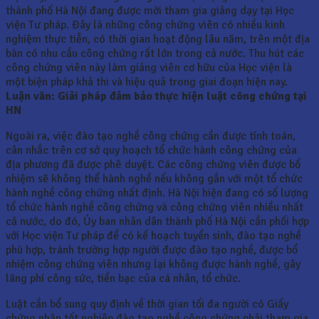
thành phố Hà Nội đang được mời tham gia giảng dạy tại Học
viện Tư pháp. Đây là những công chứng viên có nhiều kinh
nghiệm thực tiễn, có thời gian hoạt động lâu năm, trên một địa
bàn có nhu cầu công chứng rất lớn trong cả nước. Thu hút các
công chứng viên này làm giảng viên cơ hữu của Học viện là
một biện pháp khả thi và hiệu quả trong giai đoạn hiện nay.
Luận văn: Giải pháp đảm bảo thực hiện luật công chứng tại
HN
Ngoài ra, việc đào tạo nghề công chứng cần được tính toán,
cân nhắc trên cơ sở quy hoạch tổ chức hành công chứng của
địa phương đã được phê duyệt. Các công chứng viên được bổ
nhiệm sẽ không thể hành nghề nếu không gắn với một tổ chức
hành nghề công chứng nhất định. Hà Nội hiện đang có số lượng
tổ chức hành nghề công chứng và công chứng viên nhiều nhất
cả nước, do đó, Ủy ban nhân dân thành phố Hà Nội cần phối hợp
với Học viện Tư pháp để có kế hoạch tuyển sinh, đào tạo nghề
phù hợp, tránh trường hợp người được đào tạo nghề, được bổ
nhiệm công chứng viên nhưng lại không được hành nghề, gây
lãng phí công sức, tiền bạc của cá nhân, tổ chức.
Luật cần bổ sung quy định về thời gian tối đa người có Giấy
chứng nhận tốt nghiệp đào tạo nghề công chứng phải tham gia