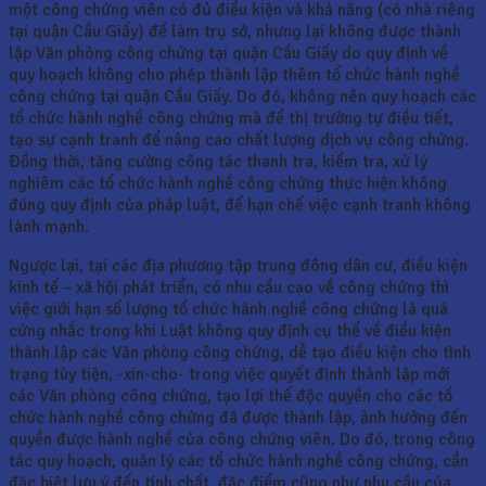
một công chứng viên có đủ điều kiện và khả năng (có nhà riêng
tại quận Cầu Giấy) để làm trụ sở, nhưng lại không được thành
lập Văn phòng công chứng tại quận Cầu Giấy do quy định về
quy hoạch không cho phép thành lập thêm tổ chức hành nghề
công chứng tại quận Cầu Giấy. Do đó, không nên quy hoạch các
tổ chức hành nghề công chứng mà để thị trường tự điều tiết,
tạo sự cạnh tranh để nâng cao chất lượng dịch vụ công chứng.
Đồng thời, tăng cường công tác thanh tra, kiểm tra, xử lý
nghiêm các tổ chức hành nghề công chứng thực hiện không
đúng quy định của pháp luật, để hạn chế việc cạnh tranh không
lành mạnh.
Ngược lại, tại các địa phương tập trung đông dân cư, điều kiện
kinh tế – xã hội phát triển, có nhu cầu cao về công chứng thì
việc giới hạn số lượng tổ chức hành nghề công chứng là quá
cứng nhắc trong khi Luật không quy định cụ thể về điều kiện
thành lập các Văn phòng công chứng, dễ tạo điều kiện cho tình
trạng tùy tiện, -xin-cho- trong việc quyết định thành lập mới
các Văn phòng công chứng, tạo lợi thế độc quyền cho các tổ
chức hành nghề công chứng đã được thành lập, ảnh hưởng đến
quyền được hành nghề của công chứng viên. Do đó, trong công
tác quy hoạch, quản lý các tổ chức hành nghề công chứng, cần
đặc biệt lưu ý đến tính chất, đặc điểm cũng như nhu cầu của