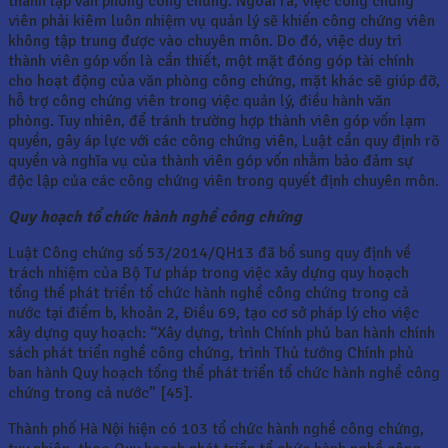
thành lập văn phòng công chứng. Ngoài ra, việc công chứng
viên phải kiêm luôn nhiệm vụ quản lý sẽ khiến công chứng viên
không tập trung được vào chuyên môn. Do đó, việc duy trì
thành viên góp vốn là cần thiết, một mặt đóng góp tài chính
cho hoạt động của văn phòng công chứng, mặt khác sẽ giúp đỡ,
hỗ trợ công chứng viên trong việc quản lý, điều hành văn
phòng. Tuy nhiên, để tránh trường hợp thành viên góp vốn lạm
quyền, gây áp lực với các công chứng viên, Luật cần quy định rõ
quyền và nghĩa vụ của thành viên góp vốn nhằm bảo đảm sự
độc lập của các công chứng viên trong quyết định chuyên môn.
Quy hoạch tổ chức hành nghề công chứng
Luật Công chứng số 53/2014/QH13 đã bổ sung quy định về
trách nhiệm của Bộ Tư pháp trong việc xây dựng quy hoạch
tổng thể phát triển tổ chức hành nghề công chứng trong cả
nước tại điểm b, khoản 2, Điều 69, tạo cơ sở pháp lý cho việc
xây dựng quy hoạch: “Xây dựng, trình Chính phủ ban hành chính
sách phát triển nghề công chứng, trình Thủ tướng Chính phủ
ban hành Quy hoạch tổng thể phát triển tổ chức hành nghề công
chứng trong cả nước” [45].
Thành phố Hà Nội hiện có 103 tổ chức hành nghề công chứng,