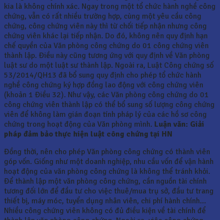
kia là không chính xác. Ngay trong một tổ chức hành nghề công
chứng, vẫn có rất nhiều trường hợp, cùng một yêu cầu công
chứng, công chứng viên này thì từ chối tiếp nhận nhưng công
chứng viên khác lại tiếp nhận. Do đó, không nên quy định hạn
chế quyền của Văn phòng công chứng do 01 công chứng viên
thành lập. Điều này cũng tương ứng với quy định về Văn phòng
luật sư do một luật sư thành lập. Ngoài ra, Luật Công chứng số
53/2014/QH13 đã bổ sung quy định cho phép tổ chức hành
nghề công chứng ký hợp đồng lao động với công chứng viên
(khoản 1 Điều 32). Như vậy, các Văn phòng công chứng do 01
công chứng viên thành lập có thể bổ sung số lượng công chứng
viên để không làm gián đoạn tính pháp lý của các hồ sơ công
chứng trong hoạt động của Văn phòng mình.
Luận văn: Giải
pháp đảm bảo thực hiện luật công chứng tại HN
Đồng thời, nên cho phép Văn phòng công chứng có thành viên
góp vốn. Giống như một doanh nghiệp, nhu cầu vốn để vận hành
hoạt động của văn phòng công chứng là không thể tránh khỏi.
Để thành lập một văn phòng công chứng, cần nguồn tài chính
tương đối lớn để đầu tư cho việc thuê/mua trụ sở, đầu tư trang
thiết bị, máy móc, tuyển dụng nhân viên, chi phí hành chính…
Nhiều công chứng viên không có đủ điều kiện về tài chính để