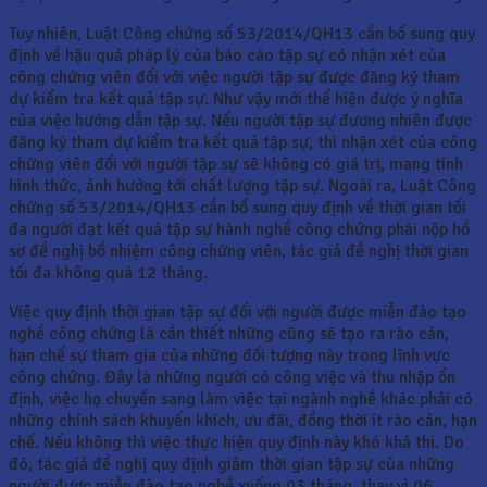
Tuy nhiên, Luật Công chứng số 53/2014/QH13 cần bổ sung quy
định về hậu quả pháp lý của báo cáo tập sự có nhận xét của
công chứng viên đối với việc người tập sự được đăng ký tham
dự kiểm tra kết quả tập sự. Như vậy mới thể hiện được ý nghĩa
của việc hướng dẫn tập sự. Nếu người tập sự đương nhiên được
đăng ký tham dự kiểm tra kết quả tập sự, thì nhận xét của công
chứng viên đối với người tập sự sẽ không có giá trị, mang tính
hình thức, ảnh hưởng tới chất lượng tập sự. Ngoài ra, Luật Công
chứng số 53/2014/QH13 cần bổ sung quy định về thời gian tối
đa người đạt kết quả tập sự hành nghề công chứng phải nộp hồ
sơ đề nghị bổ nhiệm công chứng viên, tác giả đề nghị thời gian
tối đa không quá 12 tháng.
Việc quy định thời gian tập sự đối với người được miễn đào tạo
nghề công chứng là cần thiết những cũng sẽ tạo ra rào cản,
hạn chế sự tham gia của những đối tượng này trong lĩnh vực
công chứng. Đây là những người có công việc và thu nhập ổn
định, việc họ chuyển sang làm việc tại ngành nghề khác phải có
những chính sách khuyến khích, ưu đãi, đồng thời ít rào cản, hạn
chế. Nếu không thì việc thực hiện quy định này khó khả thi. Do
đó, tác giả đề nghị quy định giảm thời gian tập sự của những
người được miễn đào tạo nghề xuống 03 tháng, thay vì 06