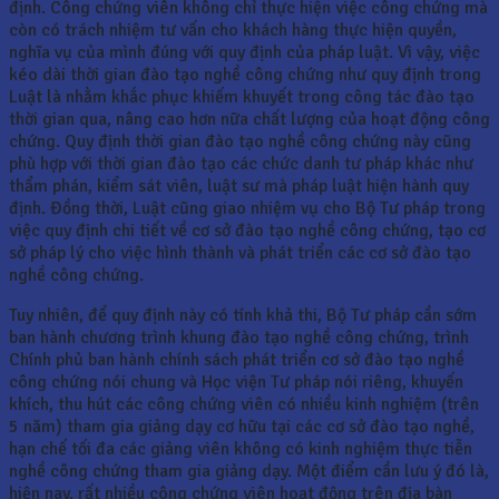
định. Công chứng viên không chỉ thực hiện việc công chứng mà
còn có trách nhiệm tư vấn cho khách hàng thực hiện quyền,
nghĩa vụ của mình đúng với quy định của pháp luật. Vì vậy, việc
kéo dài thời gian đào tạo nghề công chứng như quy định trong
Luật là nhằm khắc phục khiếm khuyết trong công tác đào tạo
thời gian qua, nâng cao hơn nữa chất lượng của hoạt động công
chứng. Quy định thời gian đào tạo nghề công chứng này cũng
phù hợp với thời gian đào tạo các chức danh tư pháp khác như
thẩm phán, kiểm sát viên, luật sư mà pháp luật hiện hành quy
định. Đồng thời, Luật cũng giao nhiệm vụ cho Bộ Tư pháp trong
việc quy định chi tiết về cơ sở đào tạo nghề công chứng, tạo cơ
sở pháp lý cho việc hình thành và phát triển các cơ sở đào tạo
nghề công chứng.
Tuy nhiên, để quy định này có tính khả thi, Bộ Tư pháp cần sớm
ban hành chương trình khung đào tạo nghề công chứng, trình
Chính phủ ban hành chính sách phát triển cơ sở đào tạo nghề
công chứng nói chung và Học viện Tư pháp nói riêng, khuyến
khích, thu hút các công chứng viên có nhiều kinh nghiệm (trên
5 năm) tham gia giảng dạy cơ hữu tại các cơ sở đào tạo nghề,
hạn chế tối đa các giảng viên không có kinh nghiệm thực tiễn
nghề công chứng tham gia giảng dạy. Một điểm cần lưu ý đó là,
hiện nay, rất nhiều công chứng viên hoạt động trên địa bàn