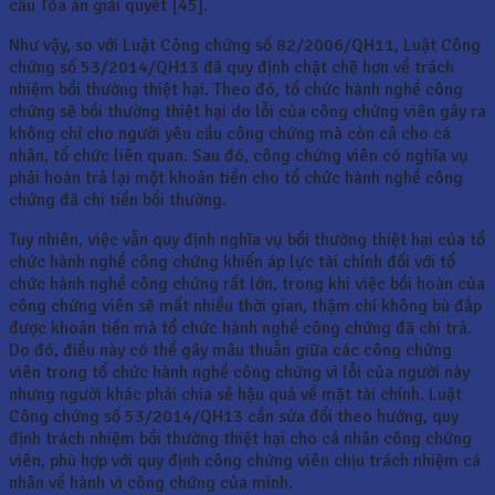
cầu Tòa án giải quyết [45].
Như vậy, so với Luật Công chứng số 82/2006/QH11, Luật Công
chứng số 53/2014/QH13 đã quy định chặt chẽ hơn về trách
nhiệm bồi thường thiệt hại. Theo đó, tổ chức hành nghề công
chứng sẽ bồi thường thiệt hại do lỗi của công chứng viên gây ra
không chỉ cho người yêu cầu công chứng mà còn cả cho cá
nhân, tổ chức liên quan. Sau đó, công chứng viên có nghĩa vụ
phải hoàn trả lại một khoản tiền cho tổ chức hành nghề công
chứng đã chi tiền bồi thường.
Tuy nhiên, việc vẫn quy định nghĩa vụ bồi thường thiệt hại của tổ
chức hành nghề công chứng khiến áp lực tài chính đối với tổ
chức hành nghề công chứng rất lớn, trong khi việc bồi hoàn của
công chứng viên sẽ mất nhiều thời gian, thậm chí không bù đắp
được khoản tiền mà tổ chức hành nghề công chứng đã chi trả.
Do đó, điều này có thể gây mâu thuẫn giữa các công chứng
viên trong tổ chức hành nghề công chứng vì lỗi của người này
nhưng người khác phải chia sẻ hậu quả về mặt tài chính. Luật
Công chứng số 53/2014/QH13 cần sửa đổi theo hướng, quy
định trách nhiệm bồi thường thiệt hại cho cá nhân công chứng
viên, phù hợp với quy định công chứng viên chịu trách nhiệm cá
nhân về hành vi công chứng của mình.