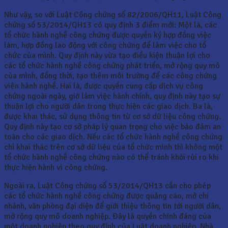
Như vậy, so với Luật Công chứng số 82/2006/QH11, Luật Công
chứng số 53/2014/QH13 có quy định 3 điểm mới: Một là, các
tổ chức hành nghề công chứng được quyền ký hợp đồng việc
làm, hợp đồng lao động với công chứng để làm việc cho tổ
chức của mình. Quy định này vừa tạo điều kiện thuận lợi cho
các tổ chức hành nghề công chứng phát triển, mở rộng quy mô
của mình, đồng thời, tạo thêm môi trường để các công chứng
viên hành nghề. Hai là, được quyền cung cấp dịch vụ công
chứng ngoài ngày, giờ làm việc hành chính, quy định này tạo sự
thuận lợi cho người dân trong thực hiện các giao dịch. Ba là,
được khai thác, sử dụng thông tin từ cơ sở dữ liệu công chứng.
Quy định này tạo cơ sở pháp lý quan trọng cho việc bảo đảm an
toàn cho các giao dịch. Nếu các tổ chức hành nghề công chứng
chỉ khai thác trên cơ sở dữ liệu của tổ chức mình thì không một
tổ chức hành nghề công chứng nào có thể tránh khỏi rủi ro khi
thực hiện hành vi công chứng.
Ngoài ra, Luật Công chứng số 53/2014/QH13 cần cho phép
các tổ chức hành nghề công chứng được quảng cáo, mở chi
nhánh, văn phòng đại diện để giới thiệu thông tin tới người dân,
mở rộng quy mô doanh nghiệp. Đây là quyền chính đáng của
một doanh nghiệp theo quy định của Luật doanh nghiệp. Nhà