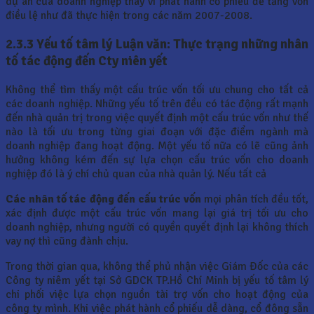
dự án của doanh nghiệp thay vì phát hành cổ phiếu để tăng vốn
điều lệ như đã thực hiện trong các năm 2007-2008.
2.3.3 Yếu tố tâm lý Luận văn: Thực trạng những nhân
tố tác động đến Cty niên yết
Không thể tìm thấy một cấu trúc vốn tối ưu chung cho tất cả
các doanh nghiệp. Những yếu tố trên đều có tác động rất mạnh
đến nhà quản trị trong việc quyết định một cấu trúc vốn như thế
nào là tối ưu trong từng giai đoạn với đặc điểm ngành mà
doanh nghiệp đang hoạt động. Một yếu tố nữa có lẽ cũng ảnh
hưởng không kém đến sự lựa chọn cấu trúc vốn cho doanh
nghiệp đó là ý chí chủ quan của nhà quản lý. Nếu tất cả
Các nhân tố tác động đến cấu trúc vốn
mọi phân tích đều tốt,
xác định được một cấu trúc vốn mang lại giá trị tối ưu cho
doanh nghiệp, nhưng người có quyền quyết định lại không thích
vay nợ thì cũng đành chịu.
Trong thời gian qua, không thể phủ nhận việc Giám Đốc của các
Công ty niêm yết tại Sở GDCK TP.Hồ Chí Minh bị yếu tố tâm lý
chi phối việc lựa chọn nguồn tài trợ vốn cho hoạt động của
công ty mình. Khi việc phát hành cổ phiếu dễ dàng, cổ đông sẵn