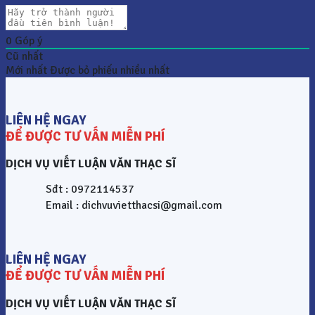
0
Góp ý
Cũ nhất
Mới nhất
Được bỏ phiếu nhiều nhất
LIÊN HỆ NGAY
ĐỂ ĐƯỢC TƯ VẤN MIỄN PHÍ
DỊCH VỤ VIẾT LUẬN VĂN THẠC SĨ
Sđt : 0972114537
Email : dichvuvietthacsi@gmail.com
LIÊN HỆ NGAY
ĐỂ ĐƯỢC TƯ VẤN MIỄN PHÍ
DỊCH VỤ VIẾT LUẬN VĂN THẠC SĨ