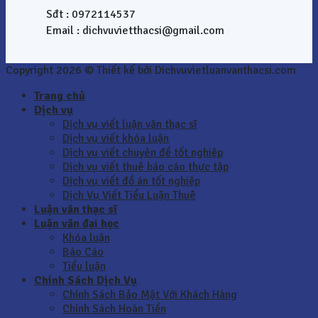
Sđt : 0972114537
Email : dichvuvietthacsi@gmail.com
Copyright 2026 © Thiết kế bởi Dichvuvietluanvanthacsi.com
Trang chủ
Dịch vụ
Dịch vụ viết luận văn thạc sĩ
Dịch vụ viết khóa luận
Dịch vụ viết chuyên đề tốt nghiệp
Dịch vụ viết thuê báo cáo thực tập
Dịch vụ viết đồ án tốt nghiệp
Dịch Vụ Viết Tiểu Luận Thuê
Luận văn thạc sĩ
Luận văn đại học
Khóa luận
Báo Cáo
Tiểu luận
Chính Sách Dịch Vụ
Chính Sách Bảo Mật Với Khách Hàng
Chính Sách Hoàn Tiền