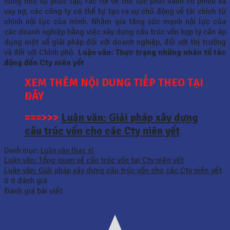
cũng như sự phức tạp, rắc rối về thủ tục phát hành cổ phiếu và
vay nợ, các công ty có thể tự tạo ra sự chủ động về tài chính từ
chính nội lực của mình. Nhằm gia tăng sức mạnh nội lực của
các doanh nghiệp bằng việc xây dựng cấu trúc vốn hợp lý cần áp
dụng một số giải pháp đối với doanh nghiệp, đối với thị trường
và đối với Chính phủ.
Luận văn: Thực trạng những nhân tố tác
động đến Cty niên yết
XEM THÊM NỘI DUNG TIẾP THEO TẠI
ĐÂY
===>>>
Luận văn: Giải pháp xây dựng
câu trúc vốn cho các Cty niên yết
Danh mục:
Luận văn thạc sĩ
Luận văn: Tổng quan về cấu trúc vốn tại Cty niên yết
Luận văn: Giải pháp xây dựng câu trúc vốn cho các Cty niên yết
0
0
đánh giá
Đánh giá bài viết