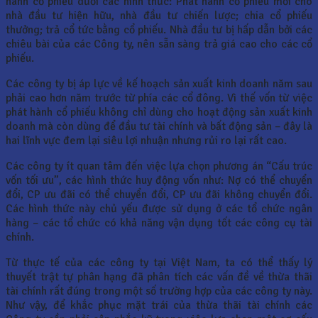
hành cổ phiếu dưới các hình thức: Phát hành cổ phiếu mới cho
nhà đầu tư hiện hữu, nhà đầu tư chiến lược; chia cổ phiếu
thưởng; trả cổ tức bằng cổ phiếu. Nhà đầu tư bị hấp dẫn bởi các
chiêu bài của các Công ty, nên sẵn sàng trả giá cao cho các cổ
phiếu.
Các công ty bị áp lực về kế hoạch sản xuất kinh doanh năm sau
phải cao hơn năm trước từ phía các cổ đông. Vì thế vốn từ việc
phát hành cổ phiếu không chỉ dùng cho hoạt động sản xuất kinh
doanh mà còn dùng để đầu tư tài chính và bất động sản – đây là
hai lĩnh vực đem lại siêu lợi nhuận nhưng rủi ro lại rất cao.
Các công ty ít quan tâm đến việc lựa chọn phương án “Cấu trúc
vốn tối ưu”, các hình thức huy động vốn như: Nợ có thể chuyển
đổi, CP ưu đãi có thể chuyển đổi, CP ưu đãi không chuyển đổi.
Các hình thức này chủ yếu được sử dụng ở các tổ chức ngân
hàng – các tổ chức có khả năng vận dụng tốt các công cụ tài
chính.
Từ thực tế của các công ty tại Việt Nam, ta có thể thấy lý
thuyết trật tự phân hạng đã phân tích các vấn đề về thừa thãi
tài chính rất đúng trong một số trường hợp của các công ty này.
Như vậy, để khắc phục mặt trái của thừa thãi tài chính các