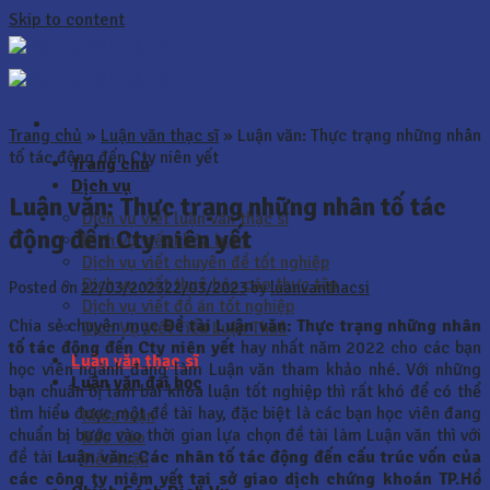
Skip to content
Trang chủ
»
Luận văn thạc sĩ
»
Luận văn: Thực trạng những nhân
tố tác động đến Cty niên yết
Trang chủ
Dịch vụ
Luận văn: Thực trạng những nhân tố tác
Dịch vụ viết luận văn thạc sĩ
động đến Cty niên yết
Dịch vụ viết khóa luận
Dịch vụ viết chuyên đề tốt nghiệp
Dịch vụ viết thuê báo cáo thực tập
Posted on
22/03/2023
22/03/2023
by
luanvanthacsi
Dịch vụ viết đồ án tốt nghiệp
Chia sẻ chuyên mục
Đề tài Luận văn: Thực trạng những nhân
Dịch Vụ Viết Tiểu Luận Thuê
tố tác động đến Cty niên yết
hay nhất năm 2022 cho các bạn
Luận văn thạc sĩ
học viên ngành đang làm Luận văn tham khảo nhé. Với những
Luận văn đại học
bạn chuẩn bị làm bài khóa luận tốt nghiệp thì rất khó để có thể
tìm hiểu được một đề tài hay, đặc biệt là các bạn học viên đang
Khóa luận
chuẩn bị bước vào thời gian lựa chọn đề tài làm Luận văn thì với
Báo Cáo
đề tài
Luận văn:
Các nhân tố tác động đến cấu trúc vốn của
Tiểu luận
các công ty niêm yết tại sở giao dịch chứng khoán TP.Hồ