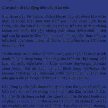
Các nhân tố tác động đến cấu trúc vốn
Giai đoạn đầu thị trường chứng khoán gặp rất nhiều khó khăn
như: hệ thống pháp luật Việt Nam nói chung chưa được hoàn
thiện, các văn bản điều chỉnh hoạt động trên thị trường chứng
khoán còn nhiều bất cập, chồng chất, chưa thống nhất…., đội
ngũ cán bộ quản lý điều hành chưa có kinh nghiệm thực tiễn, sự
hiểu biết của công chúng về đầu tư chứng khoán và TTCK còn
nhiều hạn chế.
Từ đầu năm 2006 đến cuối năm 2007, giai đoạn này được mệnh
danh là “giai đoạn bùng nổ chứng khoán” trên thị trường Việt
Nam với nhiều diễn biến mà thậm chí các chuyên gia lâu năm
cũng không thể dự đoán và giải thích được. VN-Index chỉ
khoảng 300 điểm vào đầu năm 2006 đã tăng vùn vụt lên đến
gần gấp 4 lần (1.170,67 điểm) vào ngày 12/03/2007.
Các Công ty nắm bắt được tâm lý háo hức thu gom cổ phiếu và
kiến thức hạn chế về chứng khoán của nhà đầu tư nhỏ lẻ. Các
Công ty đã lợi dụng sự bất cân xứng thông tin để phát hành ồ ạt
cổ phiếu ra công chúng thu về giá trị thặng dư khổng lồ và đẩy
giá cổ phiếu lên cao dưới nhiều hình thức chia cổ phiếu thưởng,