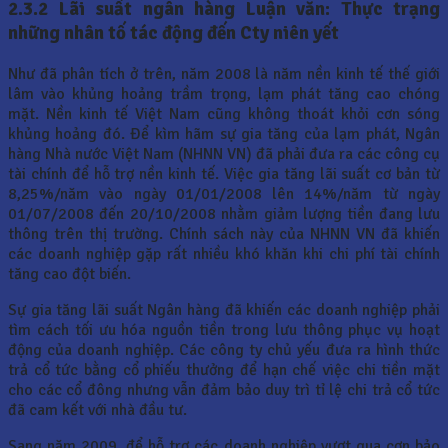
2.3.2 Lãi suất ngân hàng Luận văn: Thực trạng
những nhân tố tác động đến Cty niên yết
Như đã phân tích ở trên, năm 2008 là năm nền kinh tế thế giới
lâm vào khủng hoảng trầm trọng, lạm phát tăng cao chóng
mặt. Nền kinh tế Việt Nam cũng không thoát khỏi cơn sóng
khủng hoảng đó. Để kìm hãm sự gia tăng của lạm phát, Ngân
hàng Nhà nước Việt Nam (NHNN VN) đã phải đưa ra các công cụ
tài chính để hỗ trợ nền kinh tế. Việc gia tăng lãi suất cơ bản từ
8,25%/năm vào ngày 01/01/2008 lên 14%/năm từ ngày
01/07/2008 đến 20/10/2008 nhằm giảm lượng tiền đang lưu
thông trên thị trường. Chính sách này của NHNN VN đã khiến
các doanh nghiệp gặp rất nhiều khó khăn khi chi phí tài chính
tăng cao đột biến.
Sự gia tăng lãi suất Ngân hàng đã khiến các doanh nghiệp phải
tìm cách tối ưu hóa nguồn tiền trong lưu thông phục vụ hoạt
động của doanh nghiệp. Các công ty chủ yếu đưa ra hình thức
trả cổ tức bằng cổ phiếu thưởng để hạn chế việc chi tiền mặt
cho các cổ đông nhưng vẫn đảm bảo duy trì tỉ lệ chi trả cổ tức
đã cam kết với nhà đầu tư.
Sang năm 2009, để hỗ trợ các doanh nghiệp vượt qua cơn bảo