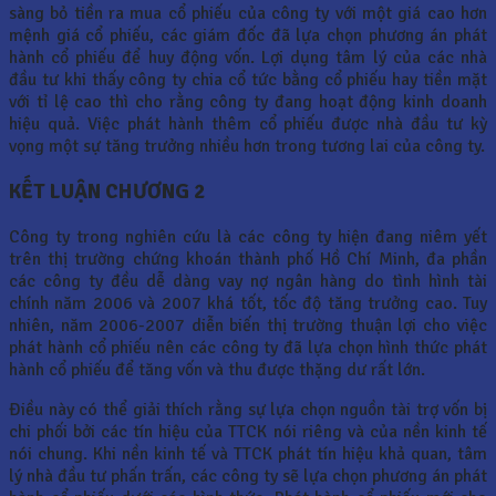
sàng bỏ tiền ra mua cổ phiếu của công ty với một giá cao hơn
mệnh giá cổ phiếu, các giám đốc đã lựa chọn phương án phát
hành cổ phiếu để huy động vốn. Lợi dụng tâm lý của các nhà
đầu tư khi thấy công ty chia cổ tức bằng cổ phiếu hay tiền mặt
với tỉ lệ cao thì cho rằng công ty đang hoạt động kinh doanh
hiệu quả. Việc phát hành thêm cổ phiếu được nhà đầu tư kỳ
vọng một sự tăng trưởng nhiều hơn trong tương lai của công ty.
KẾT LUẬN CHƯƠNG 2
Công ty trong nghiên cứu là các công ty hiện đang niêm yết
trên thị trường chứng khoán thành phố Hồ Chí Minh, đa phần
các công ty đều dễ dàng vay nợ ngân hàng do tình hình tài
chính năm 2006 và 2007 khá tốt, tốc độ tăng trưởng cao. Tuy
nhiên, năm 2006-2007 diễn biến thị trường thuận lợi cho việc
phát hành cổ phiếu nên các công ty đã lựa chọn hình thức phát
hành cổ phiếu để tăng vốn và thu được thặng dư rất lớn.
Điều này có thể giải thích rằng sự lựa chọn nguồn tài trợ vốn bị
chi phối bởi các tín hiệu của TTCK nói riêng và của nền kinh tế
nói chung. Khi nền kinh tế và TTCK phát tín hiệu khả quan, tâm
lý nhà đầu tư phấn trấn, các công ty sẽ lựa chọn phương án phát