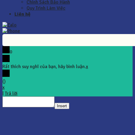
Chính Sách Bảo Hành
Quy Trình Làm Việc
Liên hệ
0
Rất thích suy nghĩ của bạn, hãy bình luận.
x
(
)
x
|
Trả lời
Insert