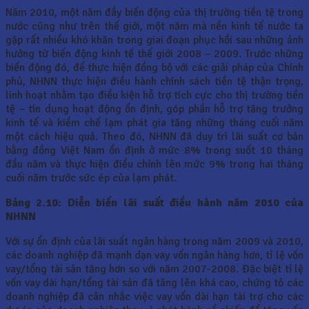
Năm 2010, một năm đầy biến động của thị trường tiền tệ trong
nước cũng như trên thế giới, một năm mà nền kinh tế nước ta
gặp rất nhiều khó khăn trong giai đoạn phục hồi sau những ảnh
hưởng từ biến động kinh tế thế giới 2008 – 2009. Trước những
biến động đó, để thực hiện đồng bộ với các giải pháp của Chính
phủ, NHNN thực hiện điều hành chính sách tiền tệ thận trọng,
linh hoạt nhằm tạo điều kiện hỗ trợ tích cực cho thị trường tiền
tệ – tín dụng hoạt động ổn định, góp phần hỗ trợ tăng trưởng
kinh tế và kiềm chế lạm phát gia tăng những tháng cuối năm
một cách hiệu quả. Theo đó, NHNN đã duy trì lãi suất cơ bản
bằng đồng Việt Nam ổn định ở mức 8% trong suốt 10 tháng
đầu năm và thực hiện điều chỉnh lên mức 9% trong hai tháng
cuối năm trước sức ép của lạm phát.
Bảng 2.10: Diễn biến lãi suất điều hành năm 2010 của
NHNN
Với sự ổn định của lãi suất ngân hàng trong năm 2009 và 2010,
các doanh nghiệp đã mạnh dạn vay vốn ngân hàng hơn, tỉ lệ vốn
vay/tổng tài sản tăng hơn so với năm 2007-2008. Đặc biệt tỉ lệ
vốn vay dài hạn/tổng tài sản đã tăng lên khá cao, chứng tỏ các
doanh nghiệp đã cân nhắc việc vay vốn dài hạn tài trợ cho các