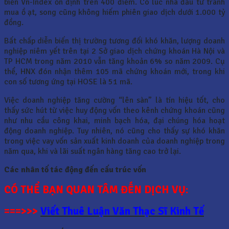
biến Vn-Index ổn định trên 400 điểm. Có lúc nhà đầu tư tranh
mua ồ ạt, song cũng không hiếm phiên giao dịch dưới 1.000 tỷ
đồng.
Bất chấp diễn biến thị trường tương đối khó khăn, lượng doanh
nghiệp niêm yết trên tại 2 Sở giao dịch chứng khoán Hà Nội và
TP HCM trong năm 2010 vẫn tăng khoản 6% so năm 2009. Cụ
thể, HNX đón nhận thêm 105 mã chứng khoán mới, trong khi
con số tương ứng tại HOSE là 51 mã.
Việc doanh nghiệp tăng cường “lên sàn” là tín hiệu tốt, cho
thấy sức hút từ việc huy động vốn theo kênh chứng khoán cũng
như nhu cầu công khai, minh bạch hóa, đại chúng hóa hoạt
động doanh nghiệp. Tuy nhiên, nó cũng cho thấy sự khó khăn
trong việc vay vốn sản xuất kinh doanh của doanh nghiệp trong
năm qua, khi và lãi suất ngân hàng tăng cao trở lại.
Các nhân tố tác động đến cấu trúc vốn
CÓ THỂ BẠN QUAN TÂM ĐẾN DỊCH VỤ:
===>>>
Viết Thuê Luận Văn Thạc Sĩ Kinh Tế