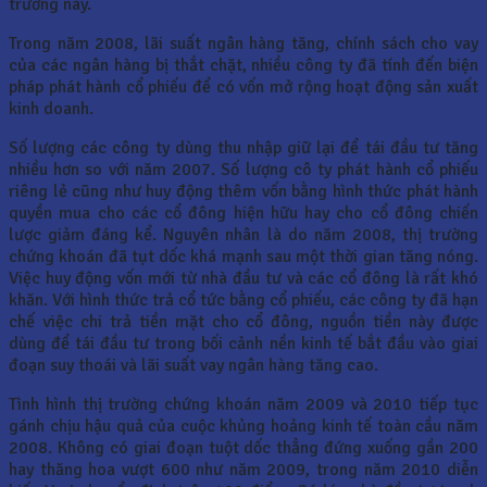
trường này.
Trong năm 2008, lãi suất ngân hàng tăng, chính sách cho vay
của các ngân hàng bị thắt chặt, nhiều công ty đã tính đến biện
pháp phát hành cổ phiếu để có vốn mở rộng hoạt động sản xuất
kinh doanh.
Số lượng các công ty dùng thu nhập giữ lại để tái đầu tư tăng
nhiều hơn so với năm 2007. Số lượng cô ty phát hành cổ phiếu
riêng lẻ cũng như huy động thêm vốn bằng hình thức phát hành
quyền mua cho các cổ đông hiện hữu hay cho cổ đông chiến
lược giảm đáng kể. Nguyên nhân là do năm 2008, thị trường
chứng khoán đã tụt dốc khá mạnh sau một thời gian tăng nóng.
Việc huy động vốn mới từ nhà đầu tư và các cổ đông là rất khó
khăn. Với hình thức trả cổ tức bằng cổ phiếu, các công ty đã hạn
chế việc chi trả tiền mặt cho cổ đông, nguồn tiền này được
dùng để tái đầu tư trong bối cảnh nền kinh tế bắt đầu vào giai
đoạn suy thoái và lãi suất vay ngân hàng tăng cao.
Tình hình thị trường chứng khoán năm 2009 và 2010 tiếp tục
gánh chịu hậu quả của cuộc khủng hoảng kinh tế toàn cầu năm
2008. Không có giai đoạn tuột dốc thẳng đứng xuống gần 200
hay thăng hoa vượt 600 như năm 2009, trong năm 2010 diễn