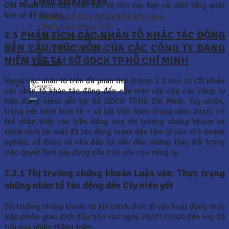
Chính Sách Dịch Vụ
Chí Minh
dưới đây chắc hẳn sẽ cho các bạn cái nhìn tổng quát
hơn về đề tài này.
Chính Sách Bảo Mật Với Khách Hàng
Chính Sách Hoàn Tiền
2.3
PHÂN TÍCH CÁC NHÂN TỐ KHÁC TÁC ĐỘNG
Chính Sách Bảo Hành
ĐẾN CẤU TRÚC VỐN CỦA CÁC CÔNG TY ĐANG
Quy Trình Làm Việc
NIÊM YẾT TẠI SỞ GDCK TP.HỒ CHÍ MINH
Liên hệ
Ngoài các nhân tố trên đã phân tích ở mục 2.2 còn có rất nhiều
các nhân tố khác tác động đến cấu trúc vốn của các công ty
hiện đang niêm yết tại Sở GDCK TP.Hồ Chí Minh. Tuy nhiên,
trong bối cảnh kinh tế – xã hội Việt Nam trong năm 2010, có
thể nhận thấy các biến động của thị trường chứng khoán và
chính sách lãi suất đã tác động mạnh đến tâm lý của chủ doanh
nghiệp, cổ đông và nhà đầu tư dẫn đến những thay đổi trong
việc quyết định xây dựng cấu trúc vốn của công ty.
2.3.1 Thị trường chứng khoán Luận văn: Thực trạng
những nhân tố tác động đến Cty niên yết
Thị trường chứng khoán từ khi chính thức đi vào hoạt động thực
hiện phiên giao dịch đầu tiên vào ngày 28/07/2000 đến nay đã
trải qua nhiều thăng trầm.