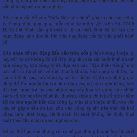
Công ty cần phải cân nhắc kỹ trong việc lựa chọn một cơ cấu
vốn phù hợp với doanh nghiệp.
Bên cạnh vấn đề của “thừa thãi tài chính” gây ra cho các công
ty trong thời gian qua, mỗi công ty niêm yết trên Sở GDCK
TP.Hồ Chí Minh vẫn giữ một tỉ lệ nợ nhất định để tài trợ cho
hoạt động kinh doanh. Khi việc huy động vốn từ việc phát hành
cổ
Các nhân tố tác động đến cấu trúc vốn
phiếu không thuận lợi
hay vốn tự có không đủ để đáp ứng nhu cầu sản xuất kinh doanh
của công ty, các công ty đã dựa vào các “đặc điểm riêng” như
các chỉ số tài chính về tính thanh khoản, khả năng sinh lời, tài
sản cố định, quy mô công ty, sự tín nhiệm từ đó có những giải
pháp để tìm nguồn tài trợ như: tăng vay nợ của ngân hàng, kéo
dài thời gian trả nợ cho nhà cung cấp hay sử dụng các chính
sách cổ tức hợp lý (cổ phiếu thưởng, không chi trả cổ tức) nhằm
tối đa hóa nguồn tiền của công ty. Việc phụ thuộc nhiều vào vốn
vay sẽ gây nhiều áp lực cho các công ty khi nền kinh tế khó
khăn, lạm phát tăng, chính sách lãi suất không ổn định, thuế
suất thuế thu nhập doanh nghiệp cao.
Để có thể hạn chế những rủi ro về giá chứng khoán hay lãi suất