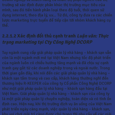
trường sẽ xác định được phân khúc thị trường mục tiêu của
mình, sau đó tiến hành phân loại theo độ tuổi, thói quen sử
dụng internet, theo địa lý, v.v… Từ đó, công ty đưa ra các chiến
lược marketing trực tuyến để tiếp cận tới nhóm khách hàng cụ
thể.
2.2.1.2 Xác định đối thủ cạnh tranh
Luận văn: Thực
trạng marketing tại Cty Công Nghệ DCORP
Tuy ngành cung cấp giải pháp quản lý nhà hàng – khách sạn vẫn
còn là một ngành mới mẻ tại Việt Nam nhưng tốc độ phát triển
của ngành luôn có chiều hướng tăng mạnh và đã chịu sự cạnh
tranh gay gắt từ các doanh nghiệp trong và ngoài nước. Trong
thời gian gần đây, khi nói đến các giải pháp quản lý nhà hàng –
khách sạn tầm trung và cao cấp, khách hàng thường nghĩ đến
thương hiệu R-KEEPER của công ty Cổ phần Công Nghệ DCORP
như một giải pháp quản lý nhà hàng – khách sạn hàng đầu tại
Việt Nam. Giải pháp quản lý nhà hàng – khách sạn của công ty
là một giải pháp quản lý chuyên nghiệp, toàn diện và có tính ổn
định cao. Hiện nay, khi thị trường dịch vụ ăn uống của Việt Nam
phát triển ngày càng mạnh, việc quản lý nhà hàng – khách sạn,
khu vui chơi giải trí càng được chú trọng thì nhu cầu về các giải