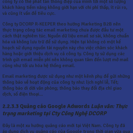
công ty có thể phát tán thông điệp của mình tới một số lượng
khách hàng tiềm năng không giới hạn với chi phí thấp, ít rủi ro,
và cũng ít vấn đề tiêu cực.
Công ty DCORP R-KEEPER theo hướng Marketing B2B nên
thực trạng công tác email marketing chưa được đầu tư một
cách thật nghiêm túc. Nguồn dữ liệu email sơ sài, không chuẩn
hóa và không lưu trữ để sử dụng. Hiện tại không có một kế
hoạch sử dụng nguồn tài nguyên này cho việc chăm sóc khách
hàng hoặc giới thiệu dịch vụ cả công ty. Công ty sử dụng các
trình gửi email miễn phí nên không quan tâm đến lượt mở mail
cũng như tối ưu hóa hệ thống email.
Email marketing được sử dụng như một kênh phụ để gửi những
thông báo về hoạt động của công ty như: lịch nghỉ lễ, Tết;
thông báo di dời văn phòng; thông báo thay đổi địa chỉ giao
dịch, số điện thoại…
2.2.3.3 Quảng cáo Google Adwords
Luận văn: Thực
trạng marketing tại Cty Công Nghệ DCORP
Đây là một xu hướng quảng cáo mới tại Việt Nam. Công ty đã
áp dụng dịch vụ quảng cáo của Google trong thời gian vừa qua