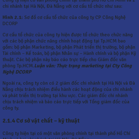
Công ty hiện có văn phòng chính tại thành phố Hồ Chí Minh và 2
chi nhánh tại Hà Nội, Đà Nẵng với cơ cấu tổ chức như sau:
Hình 2.1:
Sơ đồ cơ cấu tổ chức của công ty CP Công Nghệ
DCORP
Cơ cấu tổ chức của công ty hiện được tổ chức theo chức năng
với các bộ phận chức năng chính hoạt động tại Tp.HCM bao
gồm: bộ phận Marketing, bộ phận Phát triển thị trường, bộ phận
Tài chính – Kế toán, bộ phận Nhân sự – Hành chính và bộ phận Kỹ
thuật. Các bộ phận này báo cáo trực tiếp cho Giám đốc văn
phòng Tp.HCM.
Luận văn: Thực trạng marketing tại Cty Công
Nghệ DCORP
Ngoài ra, công ty còn có 2 giám đốc chi nhánh tại Hà Nội và Đà
Nẵng chịu trách nhiệm điều hành các hoạt động của chi nhánh
và phát triển thị trường tại khu vực. Các giám đốc chi nhánh
chịu trách nhiệm và báo cáo trực tiếp với Tổng giám đốc của
công ty.
2.1.4 Cơ sở vật chất – kỹ thuật
Công ty hiện tại có một văn phòng chính tại thành phố Hồ Chí