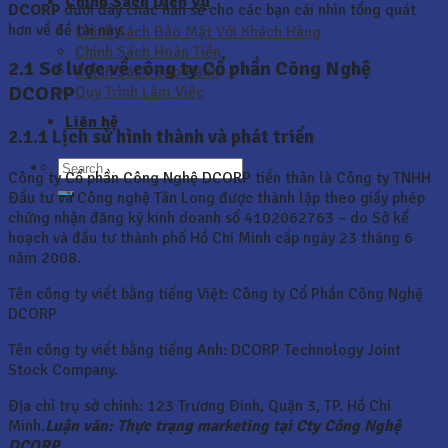
Chính Sách Dịch Vụ
DCORP
dưới đây chắc hẳn sẽ cho các bạn cái nhìn tổng quát
hơn về đề tài này.
Chính Sách Bảo Mật Với Khách Hàng
Chính Sách Hoàn Tiền
2.1 Sơ lược về công ty Cổ phần Công Nghệ
Chính Sách Bảo Hành
DCORP
Quy Trình Làm Việc
Liên hệ
2.1.1 Lịch sử hình thành và phát triển
Công ty Cổ phần Công Nghệ DCORP tiền thân là Công ty TNHH
Đầu tư và Công nghệ Tân Long được thành lập theo giấy phép
chứng nhận đăng ký kinh doanh số 4102062763 – do Sở kế
hoạch và đầu tư thành phố Hồ Chí Minh cấp ngày 23 tháng 6
năm 2008.
Tên công ty viết bằng tiếng Việt: Công ty Cổ Phần Công Nghệ
DCORP
Tên công ty viết bằng tiếng Anh: DCORP Technology Joint
Stock Company.
Địa chỉ trụ sở chính: 123 Trương Đinh, Quận 3, TP. Hồ Chí
Minh.
Luận văn: Thực trạng marketing tại Cty Công Nghệ
DCORP