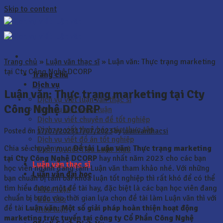
Skip to content
Trang chủ
»
Luận văn thạc sĩ
»
Luận văn: Thực trạng marketing
tại Cty Công Nghệ DCORP
Trang chủ
Dịch vụ
Luận văn: Thực trạng marketing tại Cty
Dịch vụ viết luận văn thạc sĩ
Công Nghệ DCORP
Dịch vụ viết khóa luận
Dịch vụ viết chuyên đề tốt nghiệp
Dịch vụ viết thuê báo cáo thực tập
Posted on
17/07/2023
17/07/2023
by
luanvanthacsi
Dịch vụ viết đồ án tốt nghiệp
Chia sẻ chuyên mục
Đề tài Luận văn: Thực trạng marketing
Dịch Vụ Viết Tiểu Luận Thuê
tại Cty Công Nghệ DCORP
hay nhất năm 2023 cho các bạn
Luận văn thạc sĩ
học viên ngành đang làm Luận văn tham khảo nhé. Với những
Luận văn đại học
bạn chuẩn bị làm bài khóa luận tốt nghiệp thì rất khó để có thể
tìm hiểu được một đề tài hay, đặc biệt là các bạn học viên đang
Khóa luận
chuẩn bị bước vào thời gian lựa chọn đề tài làm Luận văn thì với
Báo Cáo
đề tài
Luận văn:
Một số giải pháp hoàn thiện hoạt động
Tiểu luận
marketing trực tuyến tại công ty Cổ Phần Công Nghệ