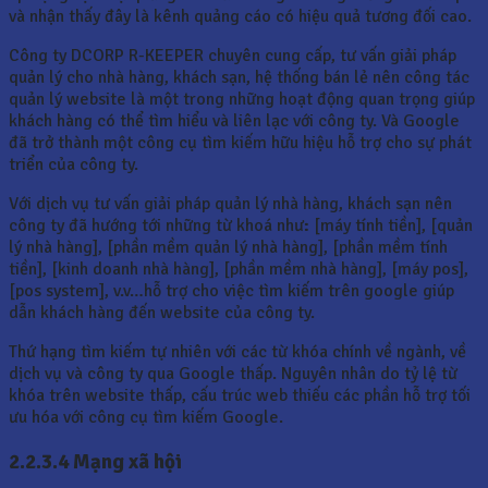
và nhận thấy đây là kênh quảng cáo có hiệu quả tương đối cao.
Công ty DCORP R-KEEPER chuyên cung cấp, tư vấn giải pháp
quản lý cho nhà hàng, khách sạn, hệ thống bán lẻ nên công tác
quản lý website là một trong những hoạt động quan trọng giúp
khách hàng có thể tìm hiểu và liên lạc với công ty. Và Google
đã trở thành một công cụ tìm kiếm hữu hiệu hỗ trợ cho sự phát
triển của công ty.
Với dịch vụ tư vấn giải pháp quản lý nhà hàng, khách sạn nên
công ty đã hướng tới những từ khoá như
:
[máy tính tiền], [quản
lý nhà hàng], [phần mềm quản lý nhà hàng], [phần mềm tính
tiền], [kinh doanh nhà hàng], [phần mềm nhà hàng], [máy pos],
[pos system], v.v…hỗ trợ cho việc tìm kiếm trên google giúp
dẫn khách hàng đến website của công ty.
Thứ hạng tìm kiếm tự nhiên với các từ khóa chính về ngành, về
dịch vụ và công ty qua Google thấp. Nguyên nhân do tỷ lệ từ
khóa trên website thấp, cấu trúc web thiếu các phần hỗ trợ tối
ưu hóa với công cụ tìm kiếm Google.
2.2.3.4 Mạng xã hội