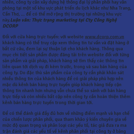
nhiên, công ty cần xây dựng hệ thống đại lý phân phối hay văn
phòng tại một số khu vực phát triển du lịch khác như Nha Trang,
Cần Thơ, … để có thể mở rộng thị trường tại những khu vực
này.
Luận văn: Thực trạng marketing tại Cty Công Nghệ
DCORP
Đối với cửa hàng trực tuyến: với website
www.dcorp.com.vn
khách hàng có thể truy cập xem thông tin tư vấn và đặt hàng ở
bất cứ câu, đem lại sự thuận lợi cho khách hàng. Thông qua
mục chi tiết sản phẩm được đăng tải trên website đối với từng
sản phẩm và giải pháp, khách hàng sẽ tìm thấy các thông tin
liên quan tới dịch vụ đi kèm trước, trong và sau bán hàng của
công ty. Do đặc thù sản phẩm của công ty cần phải khảo sát
nhiều thông tin của khách hàng để có giải pháp phù hợp nên
mặc dù kênh bán hàng trực tuyến giúp khách hàng tiếp cận
thông tin nhanh hơn nhưng vẫn chưa thể so sánh với bán hàng
trực tiếp và còn nhiều bất cập nên công ty cần hoàn thiện thêm
kênh bán hàng trực tuyến trong thời gian tới.
Để có thể đánh giá đầy đủ hơn về những điểm mạnh và hạn chế
của chiến lược phân phối, qua tham khảo ý kiến chuyên gia về
mức độ quan trọng và phân loại các yếu tố, tác giả đưa ra ma
trận đánh giá các yếu tố về kênh phân phối tại công ty ở bảng