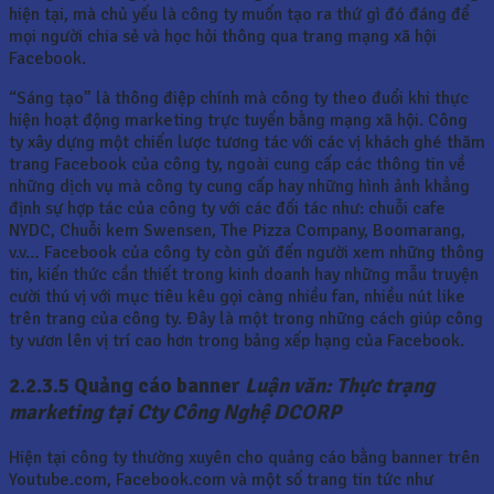
hiện tại, mà chủ yếu là công ty muốn tạo ra thứ gì đó đáng để
mọi người chia sẻ và học hỏi thông qua trang mạng xã hội
Facebook.
“Sáng tạo” là thông điệp chính mà công ty theo đuổi khi thực
hiện hoạt động marketing trực tuyến bằng mạng xã hội. Công
ty xây dựng một chiến lược tương tác với các vị khách ghé thăm
trang Facebook của công ty, ngoài cung cấp các thông tin về
những dịch vụ mà công ty cung cấp hay những hình ảnh khẳng
định sự hợp tác của công ty với các đối tác như: chuỗi cafe
NYDC, Chuỗi kem Swensen, The Pizza Company, Boomarang,
v.v… Facebook của công ty còn gửi đến người xem những thông
tin, kiến thức cần thiết trong kinh doanh hay những mẫu truyện
cười thú vị với mục tiêu kêu gọi càng nhiều fan, nhiều nút like
trên trang của công ty. Đây là một trong những cách giúp công
ty vươn lên vị trí cao hơn trong bảng xếp hạng của Facebook.
2.2.3.5 Quảng cáo banner
Luận văn: Thực trạng
marketing tại Cty Công Nghệ DCORP
Hiện tại công ty thường xuyên cho quảng cáo bằng banner trên
Youtube.com, Facebook.com và một số trang tin tức như