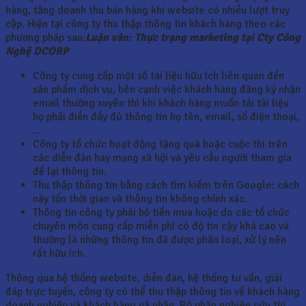
hàng, tăng doanh thu bán hàng khi website có nhiều lượt truy
cập. Hiện tại công ty thu thập thông tin khách hàng theo các
phương pháp sau:
Luận văn: Thực trạng marketing tại Cty Công
Nghệ DCORP
Công ty cung cấp một số tài liệu hữu ích liên quan đến
sản phẩm dịch vụ, bên cạnh việc khách hàng đăng ký nhận
email thường xuyên thì khi khách hàng muốn tải tài liệu
họ phải điền đầy đủ thông tin họ tên, email, số điện thoại,
…
Công ty tổ chức hoạt động tặng quà hoặc cuộc thi trên
các diễn đàn hay mạng xã hội và yêu cầu người tham gia
để lại thông tin.
Thu thập thông tin bằng cách tìm kiếm trên Google: cách
này tốn thời gian và thông tin không chính xác.
Thông tin công ty phải bỏ tiền mua hoặc do các tổ chức
chuyên môn cung cấp miễn phí có độ tin cậy khá cao và
thường là những thông tin đã được phân loại, xử lý nên
rất hữu ích.
Thông qua hệ thống website, diễn đàn, hệ thống tư vấn, giải
đáp trực tuyến, công ty có thể thu thập thông tin về khách hàng
doanh nghiệp và khách hàng cá nhân. Bộ phận nghiên cứu thị