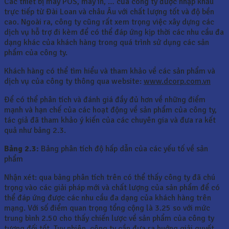
Các thiết bị máy POS, máy in, … của công ty được nhập khẩu
trực tiếp từ Đài Loan và châu Âu với chất lượng tốt và độ bền
cao. Ngoài ra, công ty cũng rất xem trọng việc xây dựng các
dịch vụ hỗ trợ đi kèm để có thể đáp ứng kịp thời các nhu cầu đa
dạng khác của khách hàng trong quá trình sử dụng các sản
phẩm của công ty.
Khách hàng có thể tìm hiểu và tham khảo về các sản phẩm và
dịch vụ của công ty thông qua website:
www.dcorp.com.vn
Để có thể phân tích và đánh giá đầy đủ hơn về những điểm
mạnh và hạn chế của các hoạt động về sản phẩm của công ty,
tác giả đã tham khảo ý kiến của các chuyên gia và đưa ra kết
quả như bảng 2.3.
Bảng 2.3:
Bảng phân tích độ hấp dẫn của các yếu tố về sản
phẩm
Nhận xét: qua bảng phân tích trên có thể thấy công ty đã chú
trọng vào các giải pháp mới và chất lượng của sản phẩm để có
thể đáp ứng được các nhu cầu đa dạng của khách hàng trên
mạng. Với số điểm quan trọng tổng cộng là 3.25 so với mức
trung bình 2.50 cho thấy chiến lược về sản phẩm của công ty
tương đối tốt. Tuy nhiên, công ty cần đưa ra huớng giải quyết