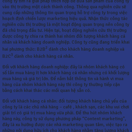
công ty tìm ra giải pháp thích hợp để đưa sản phẩm của công ty
vào thị trường một cách thành công. Thông qua nghiên cứu sẽ
cung cấp những thông tin quan trọng hỗ trợ công ty trong việc
hoạch định chiến lược marketing hiệu quả. Nhận thức công tác
nghiên cứu thị trường là một hoạt động quan trọng nên công ty
đã chú trọng đầu tư. Hiện tại, hoạt động nghiên cứu thị trường
được công ty chia ra thành hai nhóm đối tượng khách hàng cá
nhân và khách hàng doanh nghiệp. Công ty cũng đang triển khai
2
hai phương thức: B2B
dành cho khách hàng doanh nghiệp và
3
B2C
dành cho khách hàng cá nhân.
Đối với khách hàng doanh nghiệp: đây là nhóm khách hàng có
số lần mua hàng ít hơn khách hàng cá nhân nhưng có khối lượng
mua hàng và giá trị lớn. Để nắm bắt thông tin và hành vi mua
hàng của nhóm khách hàng này thì công ty thường tiếp cận
bằng cách khai thác các mối quan hệ sẵn có.
Đối với khách hàng cá nhân: đối tượng khách hàng chủ yếu của
công ty là các chủ nhà hàng – café , khách sạn, các khu vui chơi
giải trí có giá trị mua hàng vừa phải. Để thu hút nhóm khách
hàng này, công ty sử dụng phương pháp “Content marketing”,
đây là xu hướng được các nhà marketing quan tâm, việc tạo ra
những nội dung hữu ích cho khách hàng nhằm tăng lượng khách