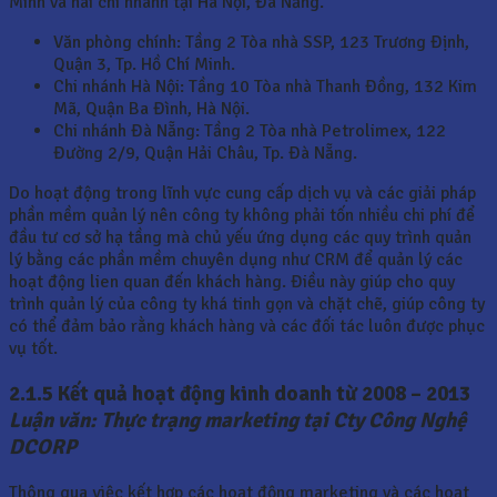
Minh và hai chi nhánh tại Hà Nội, Đà Nẵng.
Văn phòng chính: Tầng 2 Tòa nhà SSP, 123 Trương Định,
Quận 3, Tp. Hồ Chí Minh.
Chi nhánh Hà Nội: Tầng 10 Tòa nhà Thanh Đồng, 132 Kim
Mã, Quận Ba Đình, Hà Nội.
Chi nhánh Đà Nẵng: Tầng 2 Tòa nhà Petrolimex, 122
Đường 2/9, Quận Hải Châu, Tp. Đà Nẵng.
Do hoạt động trong lĩnh vực cung cấp dịch vụ và các giải pháp
phần mềm quản lý nên công ty không phải tốn nhiều chi phí để
đầu tư cơ sở hạ tầng mà chủ yếu ứng dụng các quy trình quản
lý bằng các phần mềm chuyên dụng như CRM để quản lý các
hoạt động lien quan đến khách hàng. Điều này giúp cho quy
trình quản lý của công ty khá tinh gọn và chặt chẽ, giúp công ty
có thể đảm bảo rằng khách hàng và các đối tác luôn được phục
vụ tốt.
2.1.5 Kết quả hoạt động kinh doanh từ 2008 – 2013
Luận văn: Thực trạng marketing tại Cty Công Nghệ
DCORP
Thông qua việc kết hợp các hoạt động marketing và các hoạt