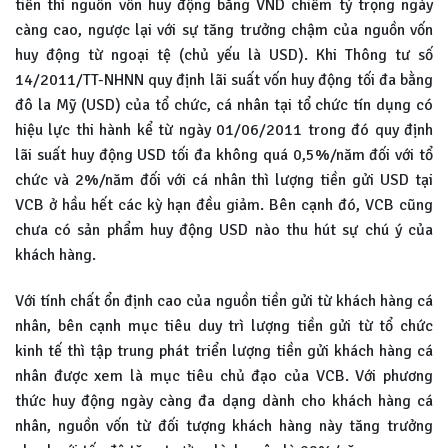
tiền thì nguồn vốn huy động bằng VND chiếm tỷ trọng ngày
càng cao, ngược lại với sự tăng trưởng chậm của nguồn vốn
huy động từ ngoại tệ (chủ yếu là USD). Khi Thông tư số
14/2011/TT-NHNN quy định lãi suất vốn huy động tối đa bằng
đô la Mỹ (USD) của tổ chức, cá nhân tại tổ chức tín dụng có
hiệu lực thi hành kể từ ngày 01/06/2011 trong đó quy định
lãi suất huy động USD tối đa không quá 0,5%/năm đối với tổ
chức và 2%/năm đối với cá nhân thì lượng tiền gửi USD tại
VCB ở hầu hết các kỳ hạn đều giảm. Bên cạnh đó, VCB cũng
chưa có sản phẩm huy động USD nào thu hút sự chú ý của
khách hàng.
Với tính chất ổn định cao của nguồn tiền gửi từ khách hàng cá
nhân, bên cạnh mục tiêu duy trì lượng tiền gửi từ tổ chức
kinh tế thì tập trung phát triển lượng tiền gửi khách hàng cá
nhân được xem là mục tiêu chủ đạo của VCB. Với phương
thức huy động ngày càng đa dạng dành cho khách hàng cá
nhân, nguồn vốn từ đối tượng khách hàng này tăng trưởng