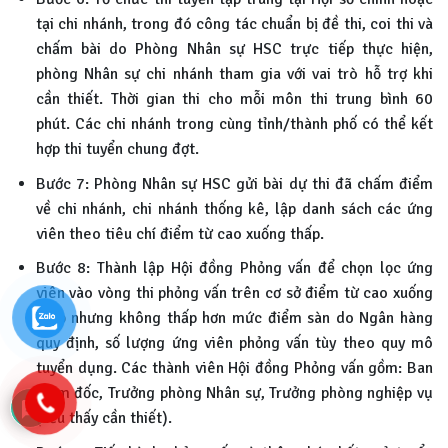
tại chi nhánh, trong đó công tác chuẩn bị đề thi, coi thi và
chấm bài do Phòng Nhân sự HSC trực tiếp thực hiện,
phòng Nhân sự chi nhánh tham gia với vai trò hỗ trợ khi
cần thiết. Thời gian thi cho mỗi môn thi trung bình 60
phút. Các chi nhánh trong cùng tỉnh/thành phố có thể kết
hợp thi tuyển chung đợt.
Bước 7: Phòng Nhân sự HSC gửi bài dự thi đã chấm điểm
về chi nhánh, chi nhánh thống kê, lập danh sách các ứng
viên theo tiêu chí điểm từ cao xuống thấp.
Bước 8: Thành lập Hội đồng Phỏng vấn để chọn lọc ứng
viên vào vòng thi phỏng vấn trên cơ sở điểm từ cao xuống
thấp nhưng không thấp hơn mức điểm sàn do Ngân hàng
quy định, số lượng ứng viên phỏng vấn tùy theo quy mô
tuyển dụng. Các thành viên Hội đồng Phỏng vấn gồm: Ban
giám đốc, Trưởng phòng Nhân sự, Trưởng phòng nghiệp vụ
(nếu thấy cần thiết).