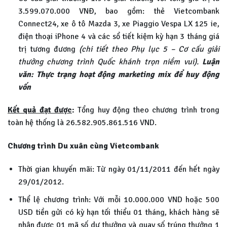
3.599.070.000 VNĐ, bao gồm: thẻ Vietcombank
Connect24, xe ô tô Mazda 3, xe Piaggio Vespa LX 125 ie,
điện thoại iPhone 4 và các sổ tiết kiệm kỳ hạn 3 tháng giá
trị tương đương
(chi tiết theo Phụ lục 5 – Cơ cấu giải
thưởng chương trình Quốc khánh trọn niềm vui).
Luận
văn: Thực trạng hoạt động marketing mix để huy động
vốn
Kết quả đạt được
:
Tổng huy động theo chương trình trong
toàn hệ thống là 26.582.905.861.516 VND.
Chương trình Du xuân cùng
Vietcombank
Thời gian khuyến mãi: Từ ngày 01/11/2011 đến hết ngày
29/01/2012.
Thể lệ chương trình: Với mỗi 10.000.000 VND hoặc 500
USD tiền gửi có kỳ hạn tối thiểu 01 tháng, khách hàng sẽ
nhận được 01 mã số dự thưởng và quay số trúng thưởng 1