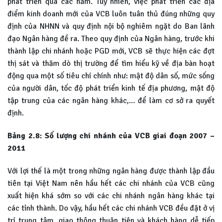
phát triển qua các năm. Tuy nhiên, việc phát triển các địa
điểm kinh doanh mới của VCB luôn tuân thủ đúng những quy
định của NHNN và quy định nội bộ nghiêm ngặt do Ban lãnh
đạo Ngân hàng đề ra. Theo quy định của Ngân hàng, trước khi
thành lập chi nhánh hoặc PGD mới, VCB sẽ thực hiện các đợt
thị sát và thăm dò thị trường để tìm hiểu kỹ về địa bàn hoạt
động qua một số tiêu chí chính như: mật độ dân số, mức sống
của người dân, tốc độ phát triển kinh tế địa phương, mật độ
tập trung của các ngân hàng khác,… để làm cơ sở ra quyết
định.
Bảng 2.8: Số lượng chi nhánh của VCB giai đoạn 2007 –
2011
Với lợi thế là một trong những ngân hàng được thành lập đầu
tiên tại Việt Nam nên hầu hết các chi nhánh của VCB cũng
xuất hiện khá sớm so với các chi nhánh ngân hàng khác tại
các tỉnh thành. Do vậy, hầu hết các chi nhánh VCB đều đặt ở vị
trí trung tâm, giao thông thuận tiện và khách hàng dễ tiếp