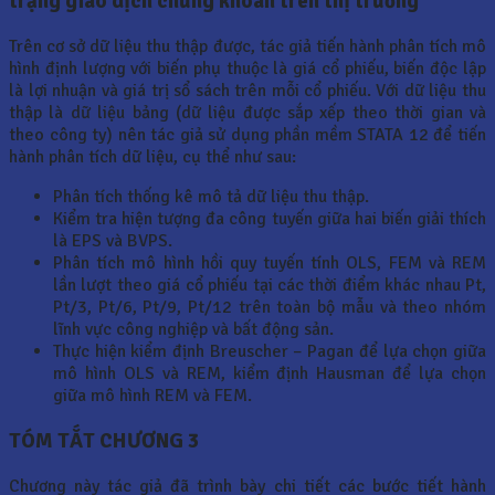
trạng giao dịch chứng khoán trên thị trường
Trên cơ sở dữ liệu thu thập được, tác giả tiến hành phân tích mô
hình định lượng với biến phụ thuộc là giá cổ phiếu, biến độc lập
là lợi nhuận và giá trị sổ sách trên mỗi cổ phiếu. Với dữ liệu thu
thập là dữ liệu bảng (dữ liệu được sắp xếp theo thời gian và
theo công ty) nên tác giả sử dụng phần mềm STATA 12 để tiến
hành phân tích dữ liệu, cụ thể như sau:
Phân tích thống kê mô tả dữ liệu thu thập.
Kiểm tra hiện tượng đa công tuyến giữa hai biến giải thích
là EPS và BVPS.
Phân tích mô hình hồi quy tuyến tính OLS, FEM và REM
lần lượt theo giá cổ phiếu tại các thời điểm khác nhau Pt,
Pt/3, Pt/6, Pt/9, Pt/12 trên toàn bộ mẫu và theo nhóm
lĩnh vực công nghiệp và bất động sản.
Thực hiện kiểm định Breuscher – Pagan để lựa chọn giữa
mô hình OLS và REM, kiểm định Hausman để lựa chọn
giữa mô hình REM và FEM.
TÓM TẮT CHƯƠNG 3
Chương này tác giả đã trình bày chi tiết các bước tiết hành