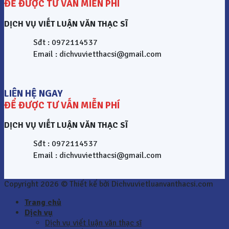
ĐỂ ĐƯỢC TƯ VẤN MIỄN PHÍ
DỊCH VỤ VIẾT LUẬN VĂN THẠC SĨ
Sđt : 0972114537
Email : dichvuvietthacsi@gmail.com
LIÊN HỆ NGAY
ĐỂ ĐƯỢC TƯ VẤN MIỄN PHÍ
DỊCH VỤ VIẾT LUẬN VĂN THẠC SĨ
Sđt : 0972114537
Email : dichvuvietthacsi@gmail.com
Copyright 2026 © Thiết kế bởi Dichvuvietluanvanthacsi.com
Trang chủ
Dịch vụ
Dịch vụ viết luận văn thạc sĩ