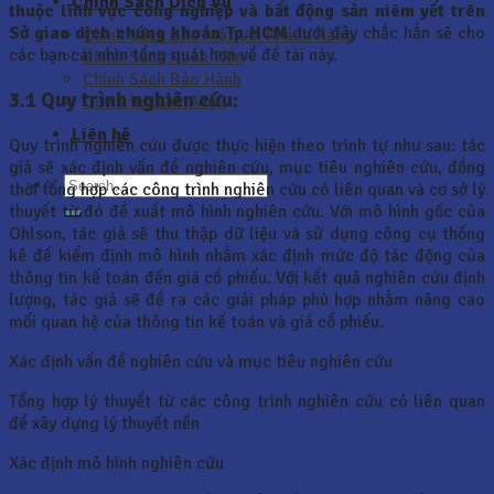
Chính Sách Dịch Vụ
thuộc lĩnh vực công nghiệp và bất động sản niêm yết trên
Sở giao dịch chứng khoán Tp.HCM
dưới đây chắc hẳn sẽ cho
Chính Sách Bảo Mật Với Khách Hàng
các bạn cái nhìn tổng quát hơn về đề tài này.
Chính Sách Hoàn Tiền
Chính Sách Bảo Hành
3.1
Quy trình nghiên cứu:
Quy Trình Làm Việc
Liên hệ
Quy trình nghiên cứu được thực hiện theo trình tự như sau: tác
giả sẽ xác định vấn đề nghiên cứu, mục tiêu nghiên cứu, đồng
thời tổng hợp các công trình nghiên cứu có liên quan và cơ sở lý
thuyết từ đó đề xuất mô hình nghiên cứu. Với mô hình gốc của
Ohlson, tác giả sẽ thu thập dữ liệu và sử dụng công cụ thống
kê để kiểm định mô hình nhằm xác định mức độ tác động của
thông tin kế toán đến giá cổ phiếu. Với kết quả nghiên cứu định
lượng, tác giả sẽ đề ra các giải pháp phù hợp nhằm nâng cao
mối quan hệ của thông tin kế toán và giá cổ phiếu.
Xác định vấn đề nghiên cứu và mục tiêu nghiên cứu
Tổng hợp lý thuyết từ các công trình nghiên cứu có liên quan
để xây dựng lý thuyết nền
Xác định mô hình nghiên cứu