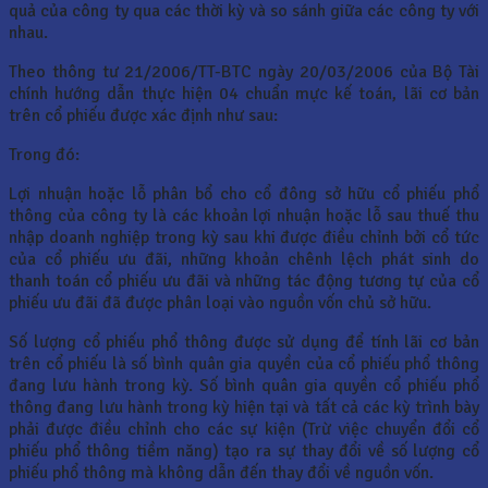
quả của công ty qua các thời kỳ và so sánh giữa các công ty với
nhau.
Theo thông tư 21/2006/TT-BTC ngày 20/03/2006 của Bộ Tài
chính hướng dẫn thực hiện 04 chuẩn mực kế toán, lãi cơ bản
trên cổ phiếu được xác định như sau:
Trong đó:
Lợi nhuận hoặc lỗ phân bổ cho cổ đông sở hữu cổ phiếu phổ
thông của công ty là các khoản lợi nhuận hoặc lỗ sau thuế thu
nhập doanh nghiệp trong kỳ sau khi được điều chỉnh bởi cổ tức
của cổ phiếu ưu đãi, những khoản chênh lệch phát sinh do
thanh toán cổ phiếu ưu đãi và những tác động tương tự của cổ
phiếu ưu đãi đã được phân loại vào nguồn vốn chủ sở hữu.
Số lượng cổ phiếu phổ thông được sử dụng để tính lãi cơ bản
trên cổ phiếu là số bình quân gia quyền của cổ phiếu phổ thông
đang lưu hành trong kỳ. Số bình quân gia quyền cổ phiếu phổ
thông đang lưu hành trong kỳ hiện tại và tất cả các kỳ trình bày
phải được điều chỉnh cho các sự kiện (Trừ việc chuyển đổi cổ
phiếu phổ thông tiềm năng) tạo ra sự thay đổi về số lượng cổ
phiếu phổ thông mà không dẫn đến thay đổi về nguồn vốn.