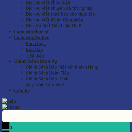
Dịch vụ viết khóa luận
Dịch vụ viết chuyên đề tốt nghiệp
Dịch vụ viết thuê báo cáo thực tập
Dịch vụ viết đồ án tốt nghiệp
Dịch Vụ Viết Tiểu Luận Thuê
Luận văn thạc sĩ
Luận văn đại học
Khóa luận
Báo Cáo
Tiểu luận
Chính Sách Dịch Vụ
Chính Sách Bảo Mật Với Khách Hàng
Chính Sách Hoàn Tiền
Chính Sách Bảo Hành
Quy Trình Làm Việc
Liên hệ
0