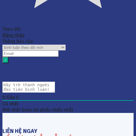
Theo dõi
Đăng nhập
Thông báo của
0
Góp ý
Cũ nhất
Mới nhất
Được bỏ phiếu nhiều nhất
LIÊN HỆ NGAY