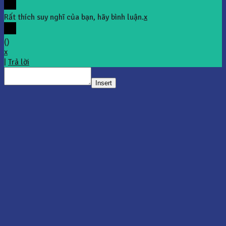
Rất thích suy nghĩ của bạn, hãy bình luận.
x
(
)
x
|
Trả lời
Insert