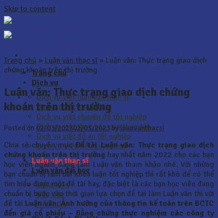
Skip to content
Trang chủ
»
Luận văn thạc sĩ
»
Luận văn: Thực trạng giao dịch
chứng khoán trên thị trường
Trang chủ
Dịch vụ
Luận văn: Thực trạng giao dịch chứng
Dịch vụ viết luận văn thạc sĩ
khoán trên thị trường
Dịch vụ viết khóa luận
Dịch vụ viết chuyên đề tốt nghiệp
Dịch vụ viết thuê báo cáo thực tập
Posted on
02/03/2023
02/03/2023
by
luanvanthacsi
Dịch vụ viết đồ án tốt nghiệp
Chia sẻ chuyên mục
Đề tài Luận văn: Thực trạng giao dịch
Dịch Vụ Viết Tiểu Luận Thuê
chứng khoán trên thị trường
hay nhất năm 2022 cho các bạn
Luận văn thạc sĩ
học viên ngành đang làm Luận văn tham khảo nhé. Với những
Luận văn đại học
bạn chuẩn bị làm bài khóa luận tốt nghiệp thì rất khó để có thể
tìm hiểu được một đề tài hay, đặc biệt là các bạn học viên đang
Khóa luận
chuẩn bị bước vào thời gian lựa chọn đề tài làm Luận văn thì với
Báo Cáo
đề tài
Luận văn:
Ảnh hưởng của thông tin kế toán trên BCTC
Tiểu luận
đến giá cổ phiếu – Bằng chứng thực nghiệm các công ty