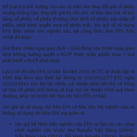
Để loại trừ ảnh hưởng của các sự kiện làm thay đổi giá cổ phiếu
nhưng không làm thay đổi giá trị vốn chủ sở hữu như trả cổ tức
bằng cổ phiếu, cổ phiếu thưởng, chia tách cổ phiếu, sáp nhập cổ
phiếu, phát hành quyền mua cổ phiếu mới…tác giả sẽ sử dụng
EPS điều chỉnh cho nghiên cứu với công thức tính EPS điều
chỉnh đã được
Giá tham chiếu ngày giao dịch = (Giá đóng cửa trước ngày giao
dịch không hưởng quyền x KLCP được nhận quyền mua + Giá
phát hành x KLCP phát hành
Lưu ý về chỉ tiêu EPS cơ bản: từ năm 2015, BCTC sẽ được lập và
trình bày theo quy định tại thông tư 200/2012/TT-BTC ngày
22/12/2014 của Bộ Tài chính, Lợi nhuận phân bổ cho cổ đông
sở hữu cổ phiếu phổ thông sẽ loại trừ lợi nhuận trích quỹ khen
thưởng, phúc lợi trước khi tính chỉ tiêu EPS cơ bản.
Tác giả sẽ sử dụng chỉ tiêu EPS cơ bản cho bài nghiên cứu và
không sử dụng chỉ tiêu EPS suy giảm vì:
Tác giả kế thừa biến nghiên cứu EPS cơ bản từ các công
trình nghiên cứu trước như Nguyễn Việt Dũng (2009),
Trần Ngọc Lina (2013), Đỗ Hạnh Nguyên (2014), Nguyễn