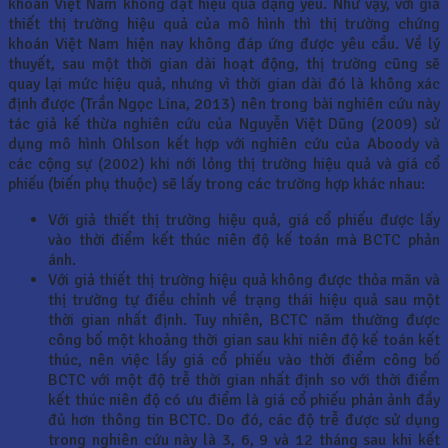
khoán Việt Nam không đạt hiệu quả dạng yếu. Như vậy, với giả
thiết thị trường hiệu quả của mô hình thì thị trường chứng
khoán Việt Nam hiện nay không đáp ứng được yêu cầu. Về lý
thuyết, sau một thời gian dài hoạt động, thị trường cũng sẽ
quay lại mức hiệu quả, nhưng vì thời gian dài đó là không xác
định được (Trần Ngọc Lina, 2013) nên trong bài nghiên cứu này
tác giả kế thừa nghiên cứu của Nguyễn Việt Dũng (2009) sử
dụng mô hình Ohlson kết hợp với nghiên cứu của Aboody và
các cộng sự (2002) khi nới lỏng thị trường hiệu quả và giá cổ
phiếu (biến phụ thuộc) sẽ lấy trong các trường hợp khác nhau:
Với giả thiết thị trường hiệu quả, giá cổ phiếu được lấy
vào thời điểm kết thúc niên độ kế toán mà BCTC phản
ánh.
Với giả thiết thị trường hiệu quả không được thỏa mãn và
thị trường tự điều chỉnh về trạng thái hiệu quả sau một
thời gian nhất định. Tuy nhiên, BCTC năm thường được
công bố một khoảng thời gian sau khi niên độ kế toán kết
thúc, nên việc lấy giá cổ phiếu vào thời điểm công bố
BCTC với một độ trễ thời gian nhất định so với thời điểm
kết thúc niên độ có ưu điểm là giá cổ phiếu phản ảnh đầy
đủ hơn thông tin BCTC. Do đó, các độ trễ được sử dụng
trong nghiên cứu này là 3, 6, 9 và 12 tháng sau khi kết