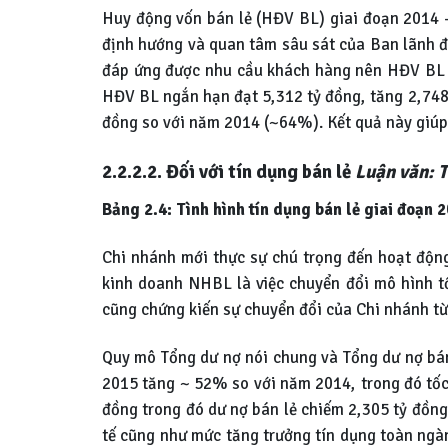
Huy động vốn bán lẻ (HĐV BL) giai đoạn 2014 –
định hướng và quan tâm sâu sát của Ban lãnh đạ
đáp ứng được nhu cầu khách hàng nên HĐV BL c
HĐV BL ngắn hạn đạt 5,312 tỷ đồng, tăng 2,748
đồng so với năm 2014 (~64%). Kết quả này giú
2.2.2.2. Đối với tín dụng bán lẻ
Luận văn: T
Bảng 2.4: Tình hình tín dụng bán lẻ giai đoạn 
Chi nhánh mới thực sự chú trọng đến hoạt động
kinh doanh NHBL là việc chuyển đổi mô hình t
cũng chứng kiến sự chuyển đổi của Chi nhánh từ
Quy mô Tổng dư nợ nói chung và Tổng dư nợ bán 
2015 tăng ~ 52% so với năm 2014, trong đó tốc
đồng trong đó dư nợ bán lẻ chiếm 2,305 tỷ đồng
tế cũng như mức tăng trưởng tín dụng toàn ngà