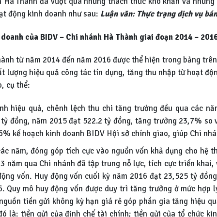
 Hà Thành đã vượt qua những thách thức khó khăn và những b
ạt động kinh doanh như sau:
Luận văn: Thực trạng dịch vụ bán
h doanh
của BIDV – Chi nhánh Hà Thành giai đoạn 2014 – 201
ành từ năm 2014 đến năm 2016 được thể hiện trong bảng trên, 
ất lượng hiệu quả công tác tín dụng, tăng thu nhập từ hoạt đ
, cụ thể:
h hiệu quả, chênh lệch thu chi tăng trưởng đều qua các nă
 tỷ đồng, năm 2015 đạt 522.2 tỷ đồng, tăng trưởng 23,7% so
% kế hoạch kinh doanh BIDV Hội sở chính giao, giúp Chi nhán
ác năm, đóng góp tích cực vào nguồn vốn khả dụng cho hệ t
 năm qua Chi nhánh đã tập trung nỗ lực, tích cực triển khai
động vốn. Huy động vốn cuối kỳ năm 2016 đạt 23,525 tỷ đồng
 Quy mô huy động vốn được duy trì tăng trưởng ở mức hợp lý
 nguồn tiền gửi không kỳ hạn giá rẻ góp phần gia tăng hiệu 
là: tiền gửi của định chế tài chính; tiền gửi của tổ chức kin