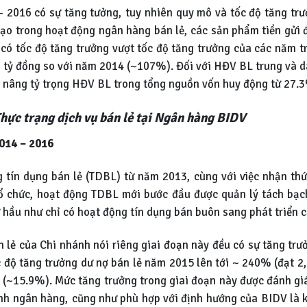
 2016 có sự tăng tưởng, tuy nhiên quy mô và tốc độ tăng trư
o trong hoạt động ngân hàng bán lẻ, các sản phẩm tiền gửi đ
ó tốc độ tăng trưởng vượt tốc độ tăng trưởng của các năm t
 tỷ đồng so với năm 2014 (~107%). Đối với HĐV BL trung và dà
p nâng tỷ trọng HĐV BL trong tổng nguồn vốn huy động từ 27
hực trạng dịch vụ bán lẻ tại Ngân hàng BIDV
2014 – 2016
 tín dụng bán lẻ (TDBL) từ năm 2013, cùng với việc nhận thứ
ổ chức, hoạt động TDBL mới bước đầu được quản lý tách bạch 
 hầu như chỉ có hoạt động tín dụng bán buôn sang phát triển 
lẻ của Chi nhánh nói riêng giai đoạn này đều có sự tăng trư
 độ tăng trưởng dư nợ bán lẻ năm 2015 lên tới ~ 240% (đạt 2,
 (~15.9%). Mức tăng trưởng trong giai đoạn này được đánh giá
nh ngân hàng, cũng như phù hợp với định hướng của BIDV là ki