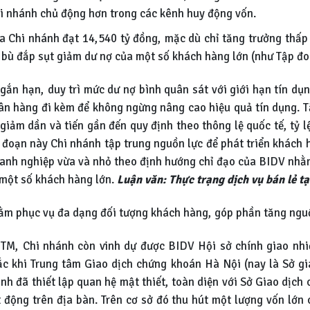
i nhánh chủ động hơn trong các kênh huy động vốn.
 Chi nhánh đạt 14,540 tỷ đồng, mặc dù chỉ tăng trưởng thấp
à bù đắp sụt giảm dư nợ của một số khách hàng lớn (như Tập đ
ắn hạn, duy trì mức dư nợ bình quân sát với giới hạn tín dụ
ân hàng đi kèm để không ngừng nâng cao hiệu quả tín dụng. T
 giảm dần và tiến gần đến quy định theo thông lệ quốc tế, tỷ 
 đoạn này Chi nhánh tập trung nguồn lực để phát triển khách 
oanh nghiệp vừa và nhỏ theo định hướng chỉ đạo của BIDV nhằ
 một số khách hàng lớn.
Luận văn: Thực trạng dịch vụ bán lẻ t
m phục vụ đa dạng đối tượng khách hàng, góp phần tăng nguồ
TM, Chi nhánh còn vinh dự được BIDV Hội sở chính giao nh
ắc khi Trung tâm Giao dịch chứng khoán Hà Nội (nay là Sở gi
nh đã thiết lập quan hệ mật thiết, toàn diện với Sở Giao dịc
 động trên địa bàn. Trên cơ sở đó thu hút một lượng vốn lớn 