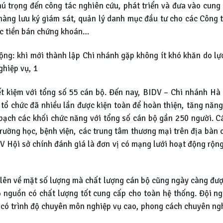
hú trọng đến công tác nghiên cứu, phát triển và đưa vào cun
hàng lưu ký giám sát, quản lý danh mục đầu tư cho các Công t
ớc tiền bán chứng khoán…
động: khi mới thành lập Chi nhánh gặp không ít khó khăn do l
ghiệp vụ, 1
ết kiệm với tổng số 55 cán bộ. Đến nay, BIDV – Chi nhánh Hà
tổ chức đã nhiều lần được kiện toàn để hoàn thiện, tăng năng
bạch các khối chức năng với tổng số cán bộ gần 250 người. C
trường học, bệnh viện, các trung tâm thương mại trên địa bàn
 Hội sở chính đánh giá là đơn vị có mạng lưới hoạt động rộng
 lên về mặt số lượng mà chất lượng cán bộ cũng ngày càng đượ
 nguồn có chất lượng tốt cung cấp cho toàn hệ thống. Đội n
có trình độ chuyên môn nghiệp vụ cao, phong cách chuyên ngh