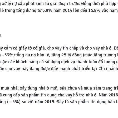
g xử lý nợ xấu phát sinh từ giai đoạn trước. Đồng thời phù hợp
n lẻ trong tổng dư nợ từ 6.9% năm 2014 lên đến 15.8% vào năm
m
y cầm cố giấy tờ có giá, cho vay tín chấp và cho vay nhà ở. Đ
m ~33%/tổng dư nợ bán lẻ, tăng 25 tỷ đồng (mức tăng trưởng
 hoặc các khách hàng có sử dụng dịch vụ thanh toán đổ lương
hức cho vay này đang được đẩy mạnh phát triển tại Chi nhán
mua nhà, xây dựng nhà ở mới, sửa chữa và mua sắm trang trí
đã cung cấp sản phẩm tín dụng cho vay hỗ trợ nhà ở. Năm 2016,
ồng (~ 6%) so với năm 2015. Đây là sản phẩm tín dụng bán lẻ