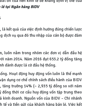
ất ổn của nền kinh tế để khẳng định vị thế của
 lẻ tại Ngân hàng BIDV
6
là kết quả của việc định hướng đúng chiến lược
ộng dịch vụ qua đó thu nhập của cán bộ được đảm
m, luôn nằm trong nhóm các đơn vị dẫn đầu hệ
 với năm 2014. Năm 2016 đạt 653.2 tỷ đồng tăng
h dành được lá cờ đầu hệ thống.
hống. Hoạt động huy động vốn luôn là thế mạnh
, vận dụng cơ chế chính sách điều hành của BIDV
, tăng trưởng 14% (~ 2,935 tỷ đồng so với năm
 đồng thời cơ cấu huy động vốn tập trung theo
quả kinh doanh. Nguồn vốn của BIDV – Chi nhánh
h tế và tiền gửi của khách hàng bán lẻ. Việc kết