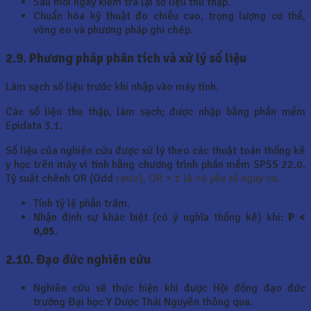
Sau mỗi ngày kiểm tra lại số liệu thu thập.
Chuẩn hóa kỹ thuật đo chiều cao, trọng lượng cơ thể,
vòng eo và phương pháp ghi chép.
2.9. Phương pháp phân tích và xử lý số liệu
Làm sạch số liệu trước khi nhập vào máy tính.
Các số liệu thu thập, làm sạch; được nhập bằng phần mềm
Epidata 3.1.
Số liệu của nghiên cứu được xử lý theo các thuật toán thống kê
y học trên máy vi tính bằng chương trình phần mềm SPSS 22.0.
Tỷ suất chênh OR (Odd
ratio), OR > 1 là có yếu tố nguy cơ.
Tính tỷ lệ phần trăm.
Nhận định sự khác biệt (có ý nghĩa thống kê) khi:
P <
0,05
.
2.10. Đạo đức nghiên cứu
Nghiên cứu sẽ thực hiện khi được Hội đồng đạo đức
trường Đại học Y Dược Thái Nguyên thông qua.