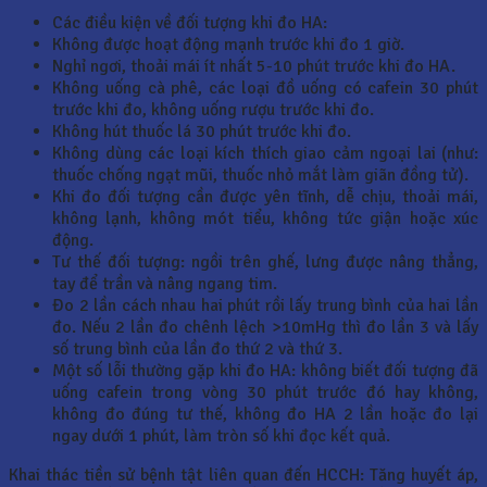
Các điều kiện về đối tượng khi đo HA:
Không được hoạt động mạnh trước khi đo 1 giờ.
Nghỉ ngơi, thoải mái ít nhất 5-10 phút trước khi đo HA.
Không uống cà phê, các loại đồ uống có cafein 30 phút
trước khi đo, không uống rượu trước khi đo.
Không hút thuốc lá 30 phút trước khi đo.
Không dùng các loại kích thích giao cảm ngoại lai (như:
thuốc chống ngạt mũi, thuốc nhỏ mắt làm giãn đồng tử).
Khi đo đối tượng cần được yên tĩnh, dễ chịu, thoải mái,
không lạnh, không mót tiểu, không tức giận hoặc xúc
động.
Tư thế đối tượng: ngồi trên ghế, lưng được nâng thẳng,
tay để trần và nâng ngang tim.
Đo 2 lần cách nhau hai phút rồi lấy trung bình của hai lần
đo. Nếu 2 lần đo chênh lệch >10mHg thì đo lần 3 và lấy
số trung bình của lần đo thứ 2 và thứ 3.
Một số lỗi thường gặp khi đo HA: không biết đối tượng đã
uống cafein trong vòng 30 phút trước đó hay không,
không đo đúng tư thế, không đo HA 2 lần hoặc đo lại
ngay dưới 1 phút, làm tròn số khi đọc kết quả.
Khai thác tiền sử bệnh tật liên quan đến HCCH: Tăng huyết áp,