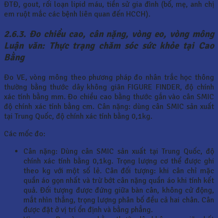
ĐTĐ, gout, rối loạn lipid máu, tiền sử gia đình (bố, mẹ, anh chị
em ruột mắc các bệnh liên quan đến HCCH).
2.6.3. Đo chiều cao, cân nặng, vòng eo, vòng mông
Luận văn: Thực trạng chăm sóc sức khỏe tại Cao
Bằng
Đo VE, vòng mông theo phương pháp đo nhân trắc học thông
thường bằng thước dây không giãn FIGURE FINDER, độ chính
xác tính bằng mm. Đo chiều cao bằng thước gắn vào cân SMIC
độ chính xác tính bằng cm. Cân nặng: dùng cân SMIC sản xuất
tại Trung Quốc, độ chính xác tính bằng 0,1kg.
Các mốc đo:
Cân nặng: Dùng cân SMIC sản xuất tại Trung Quốc, độ
chính xác tính bằng 0,1kg. Trọng lượng cơ thể được ghi
theo kg với một số lẻ. Cân đối tượng: khi cân chỉ mặc
quần áo gọn nhất và trừ bớt cân nặng quần áo khi tính kết
quả. Đối tượng được đứng giữa bàn cân, không cử động,
mắt nhìn thẳng, trọng lượng phân bố đều cả hai chân. Cân
được đặt ở vị trí ổn định và bằng phẳng.