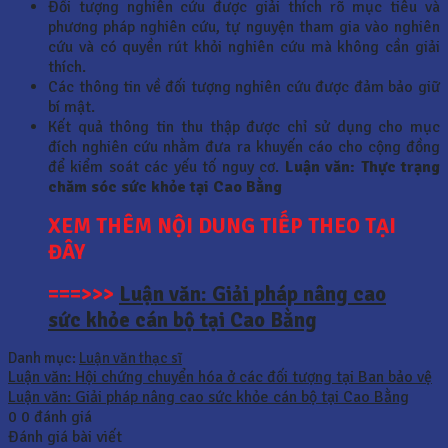
Đối tượng nghiên cứu được giải thích rõ mục tiêu và
phương pháp nghiên cứu, tự nguyện tham gia vào nghiên
cứu và có quyền rút khỏi nghiên cứu mà không cần giải
thích.
Các thông tin về đối tượng nghiên cứu được đảm bảo giữ
bí mật.
Kết quả thông tin thu thập được chỉ sử dụng cho mục
đích nghiên cứu nhằm đưa ra khuyến cáo cho cộng đồng
để kiểm soát các yếu tố nguy cơ.
Luận văn: Thực trạng
chăm sóc sức khỏe tại Cao Bằng
XEM THÊM NỘI DUNG TIẾP THEO TẠI
ĐÂY
===>>>
Luận văn: Giải pháp nâng cao
sức khỏe cán bộ tại Cao Bằng
Danh mục:
Luận văn thạc sĩ
Luận văn: Hội chứng chuyển hóa ở các đối tượng tại Ban bảo vệ
Luận văn: Giải pháp nâng cao sức khỏe cán bộ tại Cao Bằng
0
0
đánh giá
Đánh giá bài viết