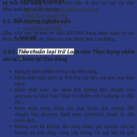
Chính Sách Dịch Vụ
bộ tỉnh Cao Bằng
dưới đây chắc hẳn sẽ cho các bạn cái nhìn
tổng quát hơn về đề tài này.
Chính Sách Bảo Mật Với Khách Hàng
Chính Sách Hoàn Tiền
2.1. Đối tượng nghiên cứu
Chính Sách Bảo Hành
Quy Trình Làm Việc
Gồm 183 cán bộ hưu trí diện BVCSSK đang được quản lý sức
Liên hệ
khỏe tại Ban bảo vệ chăm sóc sức khỏe tỉnh Cao Bằng.
2.1.2. Tiêu chuẩn loại trừ Luận văn: Thực trạng chăm
sóc sức khỏe tại Cao Bằng
Đang bị bệnh nhiễm trùng cấp tính nặng
Bệnh nhân mắc bệnh ác tính hay suy tim, suy gan, suy thận
nặng
Bệnh nhân mắc các bệnh ảnh hưởng đến chuyển hóa
glucose và lipid máu: Thận hư nhiễm mỡ, Cushing, to đầu
chi…
Bệnh nhân đang dùng các loại thuốc ảnh hưởng đến
chuyển hóa glucose, lipid máu: corticoid, thuốc ức chế
miễn dịch…
Những cán bộ không sẵn sàng tham gia nghiên cứu và
không có khả năng cung cấp thông tin sau khi đã giải