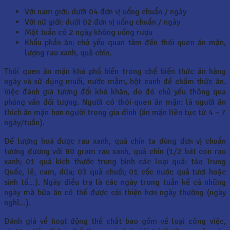
Với nam giới: dưới 04 đơn vị uống chuẩn / ngày
Với nữ giới: dưới 02 đơn vị uống chuẩn / ngày
Một tuần có 2 ngày không uống rượu
Khẩu phần ăn: chủ yếu quan tâm đến thói quen ăn mặn,
lượng rau xanh, quả chín.
Thói quen ăn mặn khá phổ biến trong chế biến thức ăn hàng
ngày và sử dụng muối, nước mắm, bột canh để chấm thức ăn.
Việc đánh giá tương đối khó khăn, do đó chủ yếu thông qua
phỏng vấn đối tượng. Người có thói quen ăn mặn: là người ăn
thích ăn mặn hơn người trong gia đình (ăn mặn liên tục từ 4 – 7
ngày/tuần).
Để lượng hoá được rau xanh, quả chín ta dùng đơn vị chuẩn
tương đương với 80 gram rau xanh, quả chín (1/2 bát con rau
xanh; 01 quả kích thước trung bình các loại quả: táo Trung
Quốc, lê, cam, dứa; 03 quả chuối; 01 cốc nước quả tươi hoặc
sinh tố…). Ngày điều tra là các ngày trong tuần kể cả những
ngày mà bữa ăn có thể được cải thiện hơn ngày thường (ngày
nghỉ…).
Đánh giá về hoạt động thể chất bao gồm về loại công việc,