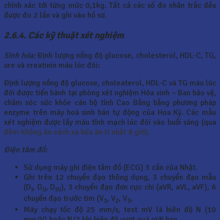
chính xác tới từng mức 0,1kg. Tất cả các số đo nhân trắc đều
được đo 2 lần và ghi vào hồ sơ.
2.6.4. Các kỹ thuật xét nghiệm
Sinh hóa:
Định lượng nồng độ glucose, cholesterol, HDL-C, TG,
ure và creatinin máu lúc đói:
Định lượng nồng độ glucose, choleaterol, HDL-C và TG máu lúc
đói được tiến hành tại phòng xét nghiệm Hóa sinh – Ban bảo vệ,
chăm sóc sức khỏe cán bộ tỉnh Cao Bằng bằng phương pháp
enzyme trên máy hoá sinh bán tự động của Hoa Kỳ. Các mẫu
xét nghiệm được lấy máu tĩnh mạch lúc đói vào buổi sáng (qua
đêm không ăn cách xa bữa ăn ít nhất 8 giờ).
Điện tâm đồ:
Sử dụng máy ghi điện tâm đồ (ECG) 3 cần của Nhật.
Ghi trên 12 chuyển đạo thông dụng, 3 chuyển đạo mẫu
(D
, D
, D
), 3 chuyển đạo đơn cực chi (aVR, aVL, aVF), 6
I
II
III
chuyển đạo trước tim (V
, V
, V
,
1
2
3
Máy chạy tốc độ 25 mm/s, test mV là biên độ N (10
mm/V) hoặc N/2 khi biên độ vượt quá giới hạn.