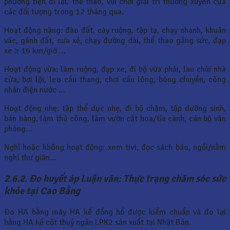
phương tiện đi lại, thể thao, vui chơi giải trí thường xuyên của
các đối tượng trong 12 tháng qua.
Hoạt động nặng: đào đất, cày ruộng, tập tạ, chạy nhanh, khuân
vác, gánh đất, cưa xẻ, chạy đường dài, thể thao gắng sức, đạp
xe ≥ 16 km/giờ …
Hoạt động vừa: làm ruộng, đạp xe, đi bộ vừa phải, lau chùi nhà
cửa, bơi lội, leo cầu thang, chơi cầu lông, bóng chuyền, công
nhân điện nước …
Hoạt động nhẹ: tập thể dục nhẹ, đi bộ chậm, tập dưỡng sinh,
bán hàng, làm thủ công, làm vườn cắt hoa/tỉa cành, cán bộ văn
phòng…
Nghỉ hoặc không hoạt động: xem tivi, đọc sách báo, ngồi/nằm
nghỉ thư giãn…
2.6.2. Đo huyết áp Luận văn: Thực trạng chăm sóc sức
khỏe tại Cao Bằng
Đo HA bằng máy HA kế đồng hồ được kiểm chuẩn và đo lại
bằng HA kế cột thuỷ ngân LPK2 sản xuất tại Nhật Bản.