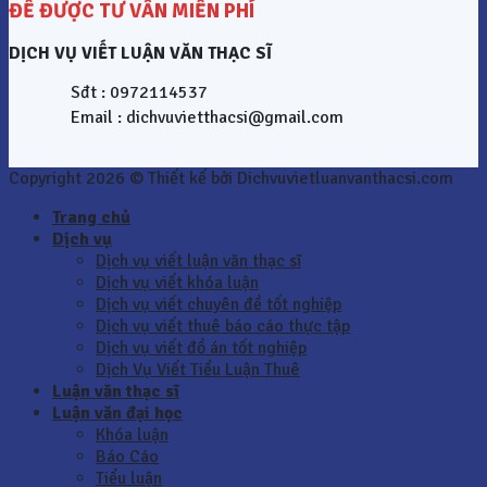
ĐỂ ĐƯỢC TƯ VẤN MIỄN PHÍ
DỊCH VỤ VIẾT LUẬN VĂN THẠC SĨ
Sđt : 0972114537
Email : dichvuvietthacsi@gmail.com
Copyright 2026 © Thiết kế bởi Dichvuvietluanvanthacsi.com
Trang chủ
Dịch vụ
Dịch vụ viết luận văn thạc sĩ
Dịch vụ viết khóa luận
Dịch vụ viết chuyên đề tốt nghiệp
Dịch vụ viết thuê báo cáo thực tập
Dịch vụ viết đồ án tốt nghiệp
Dịch Vụ Viết Tiểu Luận Thuê
Luận văn thạc sĩ
Luận văn đại học
Khóa luận
Báo Cáo
Tiểu luận