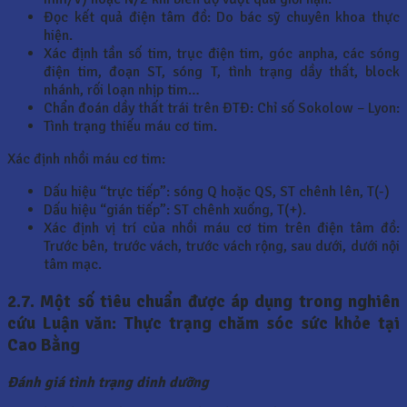
Đọc kết quả điện tâm đồ: Do bác sỹ chuyên khoa thực
hiện.
Xác định tần số tim, trục điện tim, góc anpha, các sóng
điện tim, đoạn ST, sóng T, tình trạng dầy thất, block
nhánh, rối loạn nhịp tim…
Chẩn đoán dầy thất trái trên ĐTĐ: Chỉ số Sokolow – Lyon:
Tình trạng thiếu máu cơ tim.
Xác định nhồi máu cơ tim:
Dấu hiệu “trực tiếp”: sóng Q hoặc QS, ST chênh lên, T(-)
Dấu hiệu “gián tiếp”: ST chênh xuống, T(+).
Xác định vị trí của nhồi máu cơ tim trên điện tâm đồ:
Trước bên, trước vách, trước vách rộng, sau dưới, dưới nội
tâm mạc.
2.7. Một số tiêu chuẩn được áp dụng trong nghiên
cứu Luận văn: Thực trạng chăm sóc sức khỏe tại
Cao Bằng
Đánh giá tình trạng dinh dưỡng