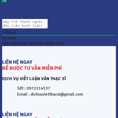
0
Góp ý
Cũ nhất
Mới nhất
Được bỏ phiếu nhiều nhất
LIÊN HỆ NGAY
ĐỂ ĐƯỢC TƯ VẤN MIỄN PHÍ
DỊCH VỤ VIẾT LUẬN VĂN THẠC SĨ
Sđt : 0972114537
Email : dichvuvietthacsi@gmail.com
LIÊN HỆ NGAY