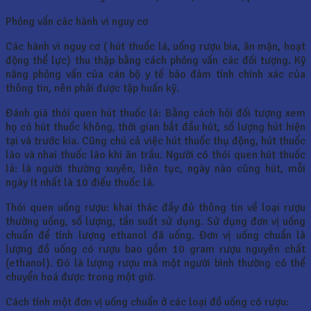
Phỏng vấn các hành vi nguy cơ
Các hành vi nguy cơ ( hút thuốc lá, uống rượu bia, ăn mặn, hoạt
động thể lực) thu thập bằng cách phỏng vấn các đối tượng. Kỹ
năng phỏng vấn của cán bộ y tế bảo đảm tính chính xác của
thông tin, nên phải được tập huấn kỹ.
Đánh giá thói quen hút thuốc lá: Bằng cách hỏi đối tượng xem
họ có hút thuốc không, thời gian bắt đầu hút, số lượng hút hiện
tại và trước kia. Cũng chú cả việc hút thuốc thụ động, hút thuốc
lào và nhai thuốc lào khi ăn trầu. Người có thói quen hút thuốc
lá: là người thường xuyên, liên tục, ngày nào cũng hút, mỗi
ngày ít nhất là 10 điếu thuốc lá.
Thói quen uống rượu: khai thác đầy đủ thông tin về loại rượu
thường uống, số lượng, tần suất sử dụng. Sử dụng đơn vị uống
chuẩn để tính lượng ethanol đã uống. Đơn vị uống chuẩn là
lượng đồ uống có rượu bao gồm 10 gram rượu nguyên chất
(ethanol). Đó là lượng rượu mà một người bình thường có thể
chuyển hoá được trong một giờ.
Cách tính một đơn vị uống chuẩn ở các loại đồ uống có rượu: