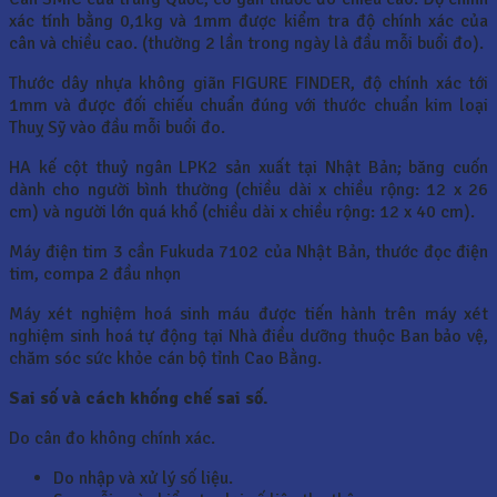
xác tính bằng 0,1kg và 1mm được kiểm tra độ chính xác của
cân và chiều cao. (thường 2 lần trong ngày là đầu mỗi buổi đo).
Thước dây nhựa không giãn FIGURE FINDER, độ chính xác tới
1mm và được đối chiếu chuẩn đúng với thước chuẩn kim loại
Thuỵ Sỹ vào đầu mỗi buổi đo.
HA kế cột thuỷ ngân LPK2 sản xuất tại Nhật Bản; băng cuốn
dành cho người bình thường (chiều dài x chiều rộng: 12 x 26
cm) và người lớn quá khổ (chiều dài x chiều rộng: 12 x 40 cm).
Máy điện tim 3 cần Fukuda 7102 của Nhật Bản, thước đọc điện
tim, compa 2 đầu nhọn
Máy xét nghiệm hoá sinh máu được tiến hành trên máy xét
nghiệm sinh hoá tự động tại Nhà điều dưỡng thuộc Ban bảo vệ,
chăm sóc sức khỏe cán bộ tỉnh Cao Bằng.
Sai số và cách khống chế sai số.
Do cân đo không chính xác.
Do nhập và xử lý số liệu.