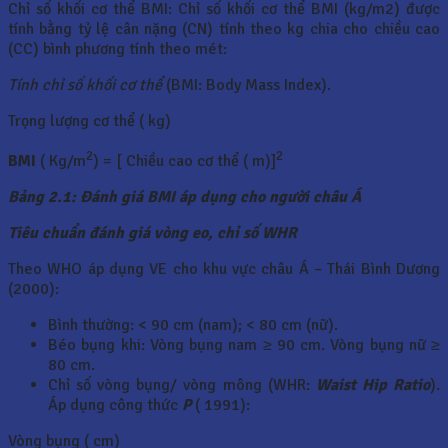
Chỉ số khối cơ thể BMI: Chỉ số khối cơ thể BMI (kg/m2) được
tính bằng tỷ lệ cân nặng (CN) tính theo kg chia cho chiều cao
(CC) bình phương tính theo mét:
Tính chỉ số khối cơ thể
(BMI: Body Mass Index).
Trọng lượng cơ thể ( kg)
2
2
BMI
( Kg/m
) = [ Chiều cao cơ thể ( m)]
Bảng 2.1: Đánh giá BMI áp dụng cho người châu Á
Tiêu chuẩn đánh giá vòng eo, chỉ số WHR
Theo WHO áp dụng VE cho khu vực châu Á – Thái Bình Dương
(2000):
Bình thường: < 90 cm (nam); < 80 cm (nữ).
Béo bụng khi: Vòng bụng nam ≥ 90 cm. Vòng bụng nữ ≥
80 cm.
Chỉ số vòng bụng/ vòng mông (WHR:
Waist Hip Ratio
).
Áp dụng công thức
P
( 1991):
Vòng bụng ( cm)