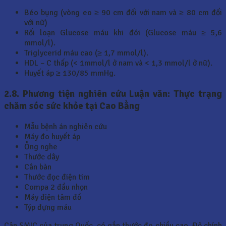
Béo bụng (vòng eo ≥ 90 cm đối với nam và ≥ 80 cm đối
với nữ)
Rối loạn Glucose máu khi đói (Glucose máu ≥ 5,6
mmol/l).
Triglycerid máu cao (≥ 1,7 mmol/l).
HDL – C thấp (< 1mmol/l ở nam và < 1,3 mmol/l ở nữ).
Huyết áp ≥ 130/85 mmHg.
2.8. Phương tiện nghiên cứu Luận văn: Thực trạng
chăm sóc sức khỏe tại Cao Bằng
Mẫu bệnh án nghiên cứu
Máy đo huyết áp
Ống nghe
Thước dây
Cân bàn
Thước đọc điện tim
Compa 2 đầu nhọn
Máy điện tâm đồ
Týp đựng máu
Cân SMIC của trung Quốc, có gắn thước đo chiều cao. Độ chính