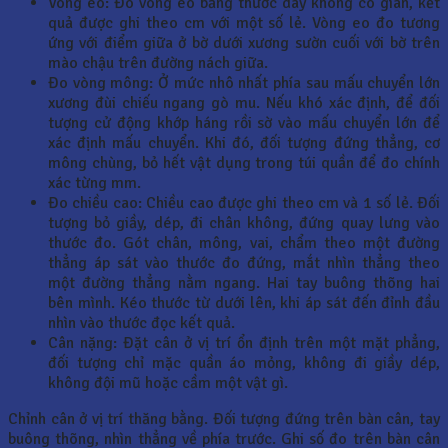
Vòng eo: Đo vòng eo bằng thước dây không co giãn, kết
quả được ghi theo cm với một số lẻ. Vòng eo đo tương
ứng với điểm giữa ở bờ dưới xương sườn cuối với bờ trên
mào chậu trên đường nách giữa.
Đo vòng mông: Ở mức nhô nhất phía sau mấu chuyển lớn
xương đùi chiếu ngang gò mu. Nếu khó xác định, để đối
tượng cử động khớp háng rồi sờ vào mấu chuyển lớn để
xác định mấu chuyển. Khi đó, đối tượng đứng thẳng, cơ
mông chùng, bỏ hết vật dụng trong túi quần để đo chính
xác từng mm.
Đo chiều cao: Chiều cao được ghi theo cm và 1 số lẻ. Đối
tượng bỏ giầy, dép, đi chân không, đứng quay lưng vào
thước đo. Gót chân, mông, vai, chẩm theo một đường
thẳng áp sát vào thước đo đứng, mắt nhìn thẳng theo
một đường thẳng nằm ngang. Hai tay buông thõng hai
bên mình. Kéo thước từ dưới lên, khi áp sát đến đỉnh đầu
nhìn vào thước đọc kết quả.
Cân nặng: Đặt cân ở vị trí ổn định trên một mặt phẳng,
đối tượng chỉ mặc quần áo mỏng, không đi giầy dép,
không đội mũ hoặc cầm một vật gì.
Chỉnh cân ở vị trí thăng bằng. Đối tượng đứng trên bàn cân, tay
buông thõng, nhìn thẳng về phía trước. Ghi số đo trên bàn cân