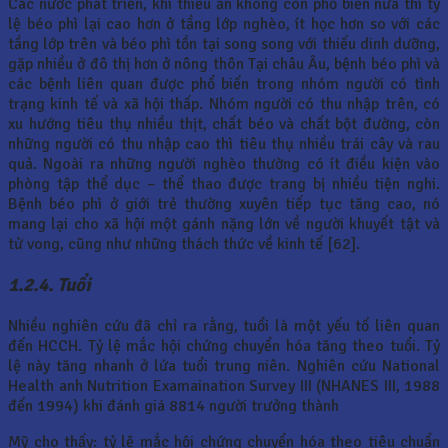
Các nước phát triển, khi thiếu ăn không còn phổ biến nữa thì tỷ
lệ béo phì lại cao hơn ở tầng lớp nghèo, ít học hơn so với các
tầng lớp trên và béo phì tồn tại song song với thiếu dinh dưỡng,
gặp nhiều ở đô thị hơn ở nông thôn Tại châu Âu, bệnh béo phì và
các bệnh liên quan được phổ biến trong nhóm người có tình
trạng kinh tế và xã hội thấp. Nhóm người có thu nhập trên, có
xu hướng tiêu thụ nhiều thịt, chất béo và chất bột đường, còn
những người có thu nhập cao thì tiêu thụ nhiều trái cây và rau
quả. Ngoài ra những người nghèo thường có ít điều kiện vào
phòng tập thể dục – thể thao được trang bị nhiều tiện nghi.
Bệnh béo phì ở giới trẻ thường xuyên tiếp tục tăng cao, nó
mang lại cho xã hội một gánh nặng lớn về người khuyết tật và
tử vong, cũng như những thách thức về kinh tế [62].
1.2.4. Tuổi
Nhiều nghiên cứu đã chỉ ra rằng, tuổi là một yếu tố liên quan
đến HCCH. Tỷ lệ mắc hội chứng chuyển hóa tăng theo tuổi. Tỷ
lệ này tăng nhanh ở lứa tuổi trung niên. Nghiên cứu National
Health anh Nutrition Examaination Survey III (NHANES III, 1988
đến 1994) khi đánh giá 8814 người trưởng thành
Mỹ cho thấy: tỷ lệ mắc hội chứng chuyển hóa theo tiêu chuẩn