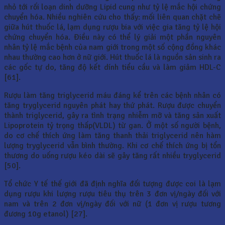
nhỏ tới rối loạn dinh dưỡng Lipid cung như tỷ lệ mắc hội chứng
chuyển hóa. Nhiều nghiên cứu cho thấy: mối liên quan chặt chẽ
giữa hút thuốc lá, lạm dụng rượu bia với việc gia tăng tỷ lệ hội
chứng chuyển hóa. Điều này có thể lý giải một phần nguyên
nhân tỷ lệ mắc bệnh của nam giới trong một số cộng đồng khác
nhau thường cao hơn ở nữ giới. Hút thuốc lá là nguồn sản sinh ra
các gốc tự do, tăng độ kết dính tiểu cầu và làm giảm HDL-C
[61].
Rượu làm tăng triglycerid máu đáng kể trên các bệnh nhân có
tăng tryglycerid nguyên phát hay thứ phát. Rượu được chuyển
thành triglycerid, gây ra tình trạng nhiễm mỡ và tăng sản xuất
Lipoprotein tỷ trọng thấp(VLDL) từ gan. Ở một số người bệnh,
do cơ chế thích ứng làm tăng thanh thải triglycerid nên hàm
lượng tryglycerid vẫn bình thường. Khi cơ chế thích ứng bị tổn
thương do uống rượu kéo dài sẽ gây tăng rất nhiều tryglycerid
[50].
Tổ chức Y tế thế giới đã định nghĩa đối tượng được coi là lạm
dụng rượu khi lượng rượu tiêu thụ trên 3 đơn vị/ngày đối với
nam và trên 2 đơn vị/ngày đối với nữ (1 đơn vị rượu tương
đương 10g etanol) [27].