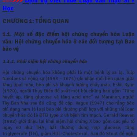
===>>>
Dịch Vụ Viết Thuê Luận Văn Thạc Sĩ Y
Học
CHƯƠNG 1:
TỔNG QUAN
1.1. Một số đặc điểm hội chứng chuyển hóa Luận
văn: Hội chứng chuyển hóa ở các đối tượng tại Ban
bảo vệ
1.1.1. Khái niệm hội chứng chuyển hóa
Hội chứng chuyển hóa không phải là một bệnh lý xa lạ. Tulp
Nicolaes và cộng sự (1593 – 1674) ghi nhận mối liên quan giữa
tăng lipid máu, béo phì và khuynh hướng chảy máu. Eskil Kylin
(1920), người Thụy Điển đề xuất một hội chứng bao gồm “Tăng
huyết áp, tăng glucose và tăng acid uric” và Maranon, người
Tây Ban Nha sau đó cũng đề cập. Vague (1947) cho rằng béo
phì dạng nam là loại béo phì thường phối hợp với những rối loạn
chuyển hóa đó là ĐTĐ type 2 và bệnh tim mạch. Gerald Reaven
(1988) giới thiệu lại khái niệm hội chứng X bao gồm các yếu tố
nguy cơ như THA, bất thường dung nạp glucose, tăng
triglyceride (TG), giảm HDL-Cholesterol. Sau đó Stout đề nghị