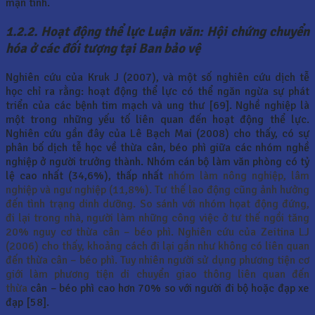
mạn tính.
1.2.2. Hoạt động thể lực Luận văn: Hội chứng chuyển
hóa ở các đối tượng tại Ban bảo vệ
Nghiên cứu của Kruk J (2007), và một số nghiên cứu dịch tễ
học chỉ ra rằng: hoạt động thể lực có thể ngăn ngừa sự phát
triển của các bệnh tim mạch và ung thư [69]. Nghề nghiệp là
một trong những yếu tố liên quan đến hoạt động thể lực.
Nghiên cứu gần đây của Lê Bạch Mai (2008) cho thấy, có sự
phân bố dịch tễ học về thừa cân, béo phì giữa các nhóm nghề
nghiệp ở người trưởng thành. Nhóm cán bộ làm văn phòng có tỷ
lệ cao nhất (34,6%), thấp nhất
nhóm làm nông nghiệp, lâm
nghiệp và ngư nghiệp (11,8%). Tư thế lao động cũng ảnh hưởng
đến tình trạng dinh dưỡng. So sánh với nhóm họat động đứng,
đi lại trong nhà, người làm những công việc ở tư thế ngồi tăng
20% nguy cơ thừa cân – béo phì. Nghiên cứu của Zeitina LJ
(2006) cho thấy, khoảng cách đi lại gần như không có liên quan
đến thừa cân – béo phì. Tuy nhiên người sử dụng phương tiện cơ
giới làm phương tiện di chuyển giao thông liên quan đến
thừa
cân – béo phì cao hơn 70% so với người đi bộ hoặc đạp xe
đạp [58].