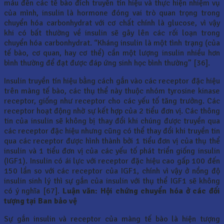
máu đến các tế bào đích truyền tín hiệu và thực hiện nhiệm vụ
của mình, insulin là hormone đóng vai trò quan trọng trong
chuyển hóa carbonhydrat với cơ chất chính là glucose, vì vậy
khi có bất thường về insulin sẽ gây lên các rối loạn trong
chuyển hóa carbonhydrat. “Kháng insulin là một tình trạng (của
tế bào, cơ quan, hay cơ thể) cần một lượng insulin nhiều hơn
bình thường để đạt được đáp ứng sinh học bình thường” [36].
Insulin truyền tín hiệu bằng cách gắn vào các receptor đặc hiệu
trên màng tế bào, các thụ thể này thuộc nhóm tyrosine kinase
receptor, giống như receptor cho các yếu tố tăng trưởng. Các
receptor hoạt động nhờ sự kết hợp của 2 tiểu đơn vị. Các thông
tin của insulin sẽ không bị thay đổi khi chúng được truyền qua
các receptor đặc hiệu nhưng cũng có thể thay đổi khi truyền tin
qua các receptor được hình thành bởi 1 tiểu đơn vị của thụ thể
insulin và 1 tiểu đơn vị của các yếu tố phát triển giống insulin
(IGF1). Insulin có ái lực với receptor đặc hiệu cao gấp 100 đến
150 lần so với các receptor của IGF1, chính vì vậy ở nồng độ
insulin sinh lý thì sự gắn của insulin với thụ thể IGF1 sẽ không
có ý nghĩa [67].
Luận văn: Hội chứng chuyển hóa ở các đối
tượng tại Ban bảo vệ
Sự gắn insulin và receptor của màng tế bào là hiện tượng