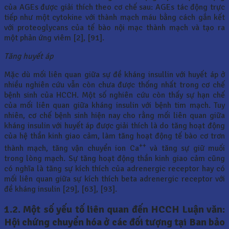
của AGEs được giải thích theo cơ chế sau: AGEs tác động trực
tiếp như một cytokine với thành mạch máu bằng cách gắn kết
với proteoglycans của tế bào nội mạc thành mạch và tạo ra
một phản ứng viêm [2], [91].
Tăng huyết áp
Mặc dù mối liên quan giữa sự đề kháng insullin với huyết áp ở
nhiều nghiên cứu vẫn còn chưa được thống nhất trong cơ chế
bệnh sinh của HCCH. Một số nghiên cứu còn thấy sự hạn chế
của mối liên quan giữa kháng insulin với bệnh tim mạch. Tuy
nhiên, cơ chế bệnh sinh hiện nay cho rằng mối liên quan giữa
kháng insulin với huyết áp được giải thích là do tăng hoạt động
của hệ thần kinh giao cảm, làm tăng hoạt động tế bào cơ trơn
++
thành mạch, tăng vận chuyển ion Ca
và tăng sự giữ muối
trong lòng mạch. Sự tăng hoạt động thần kinh giao cảm cũng
có nghĩa là tăng sự kích thích của adrenergic receptor hay có
mối liên quan giữa sự kích thích beta adrenergic receptor với
đề kháng insulin [29], [63], [93].
1.2. Một số yếu tố liên quan đến HCCH Luận văn:
Hội chứng chuyển hóa ở các đối tượng tại Ban bảo