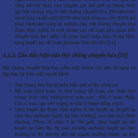
tổng kết hội thảo của chuyên gia thế giới và thống nhất
gọi hội chứng này là Hội chứng chuyển hóa (Metabolism
syndrom) và đề nghị HCCH như một công cụ cho đánh giá
thực hành lâm sàng và nghiên cứu. Hội chứng chuyển hóa
được định nghĩa là một nhóm các rối loạn liên quan đến
chuyển hóa bao gồm rối loạn lipid máu, béo trung tâm,
tăng huyết áp, rối loạn glucose máu khi đói [41].
1.1.2. Các dấu hiệu của Hội chứng chuyển hóa [33]
Hội chứng chuyển hóa bao gồm một nhóm các yếu tố nguy cơ
tập hợp lại trên một người bệnh:
Tình trạng béo bụng: biểu hiện qua số đo vòng eo.
Rối loạn lipid máu: là tình trạng rối loạn các chất béo
trong máu như triglycerid máu cao, HDL-C máu thấp,
LDL-C cao, tạo nên mảng xơ vữa ở thành động mạch.
Tăng huyết áp: được định nghĩa là khi huyết áp (huyết áp
tâm thu và/hoặc huyết áp tâm trương) cao hơn mức bình
thường. (Theo Tổ chức Y tế Thế giới, tăng huyết áp khi
huyết áp tâm thu từ 140 mmHg và/hoặc huyết áp tâm
trương từ 90 mmHg đối với người trưởng thành, và khi