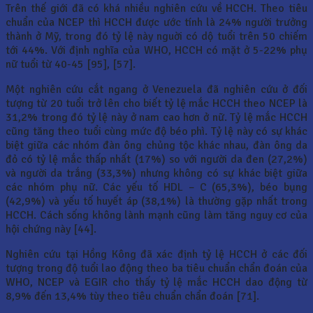
Trên thế giới đã có khá nhiều nghiên cứu về HCCH. Theo tiêu
chuẩn của NCEP thì HCCH được ước tính là 24% người trưởng
thành ở Mỹ, trong đó tỷ lệ này nguời có dộ tuổi trên 50 chiếm
tới 44%. Với định nghĩa của WHO, HCCH có mặt ở 5-22% phụ
nữ tuổi từ 40-45 [95], [57].
Một nghiên cứu cắt ngang ở Venezuela đã nghiên cứu ở đối
tượng từ 20 tuổi trở lên cho biết tỷ lệ mắc HCCH theo NCEP là
31,2% trong đó tỷ lệ này ở nam cao hơn ở nữ. Tỷ lệ mắc HCCH
cũng tăng theo tuổi cùng mức độ béo phì. Tỷ lệ này có sự khác
biệt giữa các nhóm đàn ông chủng tộc khác nhau, đàn ông da
đỏ có tỷ lệ mắc thấp nhất (17%) so với người da đen (27,2%)
và người da trắng (33,3%) nhưng không có sự khác biệt giữa
các nhóm phụ nữ. Các yếu tố HDL – C (65,3%), béo bụng
(42,9%) và yếu tố huyết áp (38,1%) là thường gặp nhất trong
HCCH. Cách sống không lành mạnh cũng làm tăng nguy cơ của
hội chứng này [44].
Nghiên cứu tại Hồng Kông đã xác định tỷ lệ HCCH ở các đối
tượng trong độ tuổi lao động theo ba tiêu chuẩn chẩn đoán của
WHO, NCEP và EGIR cho thấy tỷ lệ mắc HCCH dao động từ
8,9% đến 13,4% tùy theo tiêu chuẩn chẩn đoán [71].