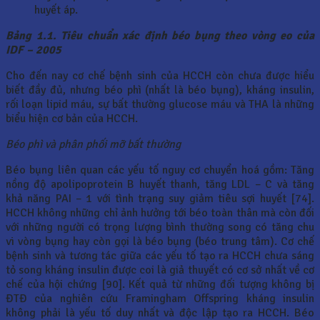
huyết áp.
Bảng 1.1. Tiêu chuẩn xác định béo bụng theo vòng eo của
IDF – 2005
Cho đến nay cơ chế bệnh sinh của HCCH còn chưa được hiểu
biết đầy đủ, nhưng béo phì (nhất là béo bụng), kháng insulin,
rối loạn lipid máu, sự bất thường glucose máu và THA là những
biểu hiện cơ bản của HCCH.
Béo phì và phân phối mỡ bất thường
Béo bụng liên quan các yếu tố nguy cơ chuyển hoá gồm: Tăng
nồng độ apolipoprotein B huyết thanh, tăng LDL – C và tăng
khả năng PAI – 1 với tình trạng suy giảm tiêu sợi huyết [74].
HCCH không những chỉ ảnh hưởng tới béo toàn thân mà còn đối
với những người có trọng lượng bình thường song có tăng chu
vi vòng bụng hay còn gọi là béo bụng (béo trung tâm). Cơ chế
bệnh sinh và tương tác giữa các yếu tố tạo ra HCCH chưa sáng
tỏ song kháng insulin được coi là giả thuyết có cơ sở nhất về cơ
chế của hội chứng [90]. Kết quả từ những đối tượng không bị
ĐTĐ của nghiên cứu Framingham Offspring kháng insulin
không phải là yếu tố duy nhất và độc lập tạo ra HCCH. Béo