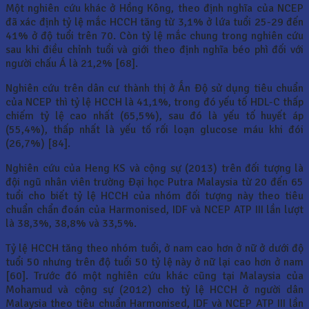
Một nghiên cứu khác ở Hồng Kông, theo định nghĩa của NCEP
đã xác định tỷ lệ mắc HCCH tăng từ 3,1% ở lứa tuổi 25-29 đến
41% ở độ tuổi trên 70. Còn tỷ lệ mắc chung trong nghiên cứu
sau khi điều chỉnh tuổi và giới theo định nghĩa béo phì đối với
người chấu Á là 21,2% [68].
Nghiên cứu trên dân cư thành thị ở Ấn Độ sử dụng tiêu chuẩn
của NCEP thì tỷ lệ HCCH là 41,1%, trong đó yếu tố HDL-C thấp
chiếm tỷ lệ cao nhất (65,5%), sau đó là yếu tố huyết áp
(55,4%), thấp nhất là yếu tố rối loạn glucose máu khi đói
(26,7%) [84].
Nghiên cứu của Heng KS và cộng sự (2013) trên đối tượng là
đội ngũ nhân viên trường Đại học Putra Malaysia từ 20 đến 65
tuổi cho biết tỷ lệ HCCH của nhóm đối tượng này theo tiêu
chuẩn chẩn đoán của Harmonised, IDF và NCEP ATP III lần lượt
là 38,3%, 38,8% và 33,5%.
Tỷ lệ HCCH tăng theo nhóm tuổi, ở nam cao hơn ở nữ ở dưới độ
tuổi 50 nhưng trên độ tuổi 50 tỷ lệ này ở nữ lại cao hơn ở nam
[60]. Trước đó một nghiên cứu khác cũng tại Malaysia của
Mohamud và cộng sự (2012) cho tỷ lệ HCCH ở người dân
Malaysia theo tiêu chuẩn Harmonised, IDF và NCEP ATP III lần