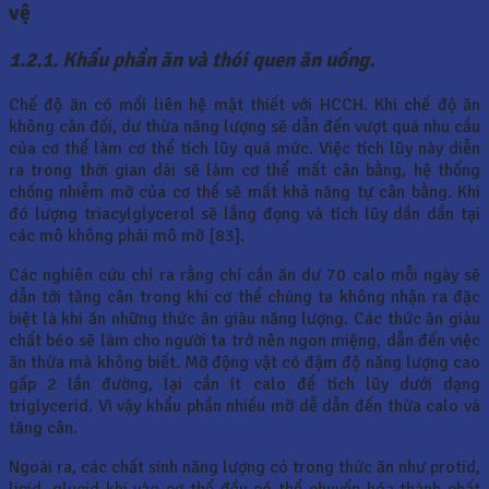
vệ
1.2.1. Khẩu phần ăn và thói quen ăn uống.
Chế độ ăn có mối liên hệ mật thiết với HCCH. Khi chế độ ăn
không cân đối, dư thừa năng lượng sẽ dẫn đến vượt quá nhu cầu
của cơ thể làm cơ thể tích lũy quá mức. Việc tích lũy này diễn
ra trong thời gian dài sẽ làm cơ thể mất cân bằng, hệ thống
chống nhiễm mỡ của cơ thể sẽ mất khả năng tự cân bằng. Khi
đó lượng triacylglycerol sẽ lắng đọng và tích lũy dần dần tại
các mô không phải mô mỡ [83].
Các nghiên cứu chỉ ra rằng chỉ cần ăn dư 70 calo mỗi ngày sẽ
dẫn tới tăng cân trong khi cơ thể chúng ta không nhận ra đặc
biệt là khi ăn những thức ăn giàu năng lượng. Các thức ăn giàu
chất béo sẽ làm cho người ta trở nên ngon miệng, dẫn đến việc
ăn thừa mà không biết. Mỡ động vật có đậm độ năng lượng cao
gấp 2 lần đường, lại cần ít calo để tích lũy dưới dạng
triglycerid. Vì vậy khẩu phần nhiều mỡ dễ dẫn đến thừa calo và
tăng cân.
Ngoài ra, các chất sinh năng lượng có trong thức ăn như protid,
lipid, glucid khi vào cơ thể đều có thể chuyển hóa thành chất