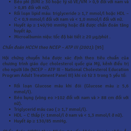
Béo phì (BMI ≥ 30 hoặc tỷ số VE/VM > 0,9 đối với nam và
> 0,85 đối với nữ).
Rối loạn lipid máu: triglyceride ≥ 1,7 mmol/l hoặc HDL –
C < 0,9 mmol/l đối với nam và < 1,0 mmol/l đối với nữ.
Huyết áp ≥ 140/90 mmHg hoặc đã được chẩn đoán tăng
huyết áp.
Microalbumin niệu: tốc độ bài tiết ≥ 20 µg/phút .
Chẩn đoán HCCH theo NCEP – ATP III (2001):
[95]
Hội chứng chuyển hóa được xác định theo tiêu chuẩn của
chương trình giáo dục cholesterol quốc gia Mỹ, kênh điều trị
cho người lớn (NCEP – ATP III – National Cholesterol Education
Program Adult Treatment Panel III) khi có từ 3 trong 5 yếu tố:
Rối loạn Glucose máu khi đói (Glucose máu ≥ 5,6
mmol/l).
Béo bụng (vòng eo >102 đối với nam và > 88 cm đối với
nữ).
Triglycerid máu cao ( ≥ 1,7 mmol/l).
HDL – C thấp (< 1mmol/l ở nam và < 1,3 mmol/l ở nữ).
Huyết áp ≥ 130/85 mmHg.