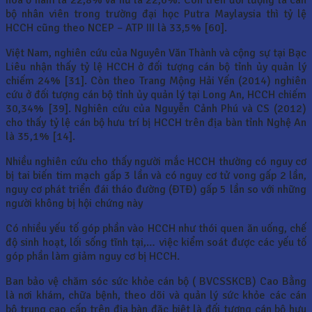
bộ nhân viên trong trường đại học Putra Maylaysia thì tỷ lệ
HCCH cũng theo NCEP – ATP III là 33,5% [60].
Việt Nam, nghiên cứu của Nguyên Văn Thành và cộng sự tại Bạc
Liêu nhận thấy tỷ lệ HCCH ở đối tượng cán bộ tỉnh ủy quản lý
chiếm 24% [31]. Còn theo Trang Mộng Hải Yến (2014) nghiên
cứu ở đối tượng cán bộ tỉnh ủy quản lý tại Long An, HCCH chiếm
30,34% [39]. Nghiên cứu của Nguyễn Cảnh Phú và CS (2012)
cho thấy tỷ lệ cán bộ hưu trí bị HCCH trên địa bàn tỉnh Nghệ An
là 35,1% [14].
Nhiều nghiên cứu cho thấy người mắc HCCH thường có nguy cơ
bị tai biến tim mạch gấp 3 lần và có nguy cơ tử vong gấp 2 lần,
nguy cơ phát triển đái tháo đường (ĐTĐ) gấp 5 lần so với những
người không bị hội chứng này
Có nhiều yếu tố góp phần vào HCCH như thói quen ăn uống, chế
độ sinh hoạt, lối sống tĩnh tại,… việc kiểm soát được các yếu tố
góp phần làm giảm nguy cơ bị HCCH.
Ban bảo vệ chăm sóc sức khỏe cán bộ ( BVCSSKCB) Cao Bằng
là nơi khám, chữa bệnh, theo dõi và quản lý sức khỏe các cán
bộ trung cao cấp trên địa bàn đặc biệt là đối tượng cán bộ hưu