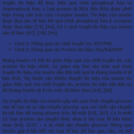
truyền tín hiệu để thực hiện quá trình phosphoryl hóa và
dephosphoryl hóa, 4 loại protein từ IRS1 đến IRS4 được phát
hiện trong cấu trúc của receptor insulin. Tín hiệu của insulin
được đưa vào tế bào khi quá trình phosphoryl hóa ở receptor
được thực hiện [73], [94]. Có 2 cách truyền tín hiệu của insulin
vào tế bào: [67], [78], [94].
Cách 1: Thông quá các chất truyền tin: AKT/PKB
Cách 2: Thông qua các Protein tín hiệu: Ras/Raf/MAP
Kháng insulin có thể do giảm hiệu quả của chất truyền tin, các
protein tín hiệu chính. Sự giảm này làm xáo trộn quá trình
truyền tín hiệu của insulin dẫn đến kết quả là kháng insulin ở tế
bào đích. Tùy thuộc vào khiếm khuyết tín hiệu của insulin do
giảm hiệu quả của chất truyền tin, protein tín hiệu dẫn đến sự
đề kháng insulin sẽ ở các mức độ khác nhau [49], [88].
Sự truyền tín hiệu của insulin gây nên quá trình chuyển glucose
vào tế bào và sự vận chuyển glucose qua các chất vận chuyển
từ nội bào tới màng plasma trên bề mặt [59], [67]. Có ít nhất
12 loại protein vận chuyển khác nhau ở các loại tế bào khác
nhau [64]. GLUT – 4 là chất vận chuyển glucose thông qua
insulin gặp ở hầu hết các loại tế bào (tế bào gan, não, cơ, mỡ