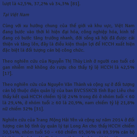
lượt là 42,5%, 37,2% và 34,3% [81].
Tại Việt Nam
Cùng với xu hướng chung của thế giới và khu vực, Việt Nam
đang bước vào thời kì hiện đại hóa, công nghiệp hóa, kinh tế
đang có bước tăng trưởng nhanh, đời sống xã hội đã được cải
thiện và tăng lên, đây là điều kiện thuận lợi để HCCH xuất hiện
đặc biệt là đối tượng cán bộ công chức.
Theo nghiên cứu của Nguyễn Thị Thùy Linh ở người cao tuổi có
gan nhiễm mỡ không do rượu cho thấy tỷ lệ HCCH là 42,5%
[17].
Theo nghiên cứu của Nguyên Văn Thành và cộng sự ở đối tượng
cán bộ thuộc diện quản lý của ban BVCSSKCB tỉnh Bạc Liêu cho
thấy kết quả HCCH chiếm tỷ lệ 24% trong đó ở nhóm tuổi < 60
là 29,4%, ở nhóm tuổi ≥ 60 là 20,9%, nam chiếm tỷ lệ 21,8%
nữ chiếm 32% [31].
Nghiên cứu của Trang Mộng Hải Yên và cộng sự năm 2014 ở đối
tượng cán bộ tỉnh ủy quản lý tại Long An cho thấy HCCH chiếm
30,34%, nhóm tuổi 50 – <60 chiếm 65,96% và 89,39% cán bộ