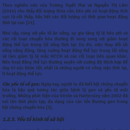
Theo nghiên cứu của Trương Tuyết Mai và Nguyễn Thị Lâm
(2014) cho thấy đối tượng thừa cân, béo phì có hoạt động tích
cực là rất thấp, hầu hết các đối tượng có thời gian hoạt động
tĩnh tại cao [21].
Như vậy, cùng với yếu tố ăn uống, sự gia tăng tỷ lệ béo phì và
các rối loạn chuyển hóa thường đi song song với giảm hoạt
động thể lực trong lối sống tĩnh tại. Do đó, việc thay đổi lối
sống năng động, tăng cường hoạt động thể lực trong lối sống
sẽ làm giảm tỷ lệ mắc HCCH và các rối loạn liên quan khác.
Nên hoạt động thể lực thường xuyên với cường độ thích hợp để
duy trì sức khỏe tốt, nhất là những người có công việc tĩnh tại,
ít hoạt động thể lực.
Các yếu tố về gen:
Ngày nay, người ta đã biết hội chứng chuyển
hóa là hậu quả tương tác giữa bệnh lý gen và yếu tố môi
trường. Những phát hiện của Stride và Hattersley năm 2002 đã
nói lên tính phức tạp, đa dạng của các tổn thương gen trong
hội chứng chuyển hóa [3].
1.2.3. Yếu tố kinh tế xã hội