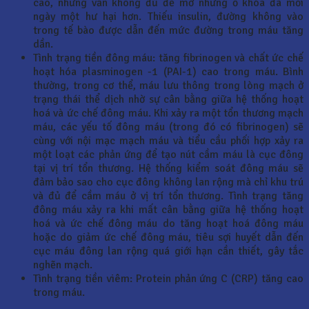
cao, nhưng vẫn không đủ để mở những ổ khóa đã mỗi
ngày một hư hại hơn. Thiếu insulin, đường không vào
trong tế bào được dẫn đến mức đường trong máu tăng
dần.
Tình trạng tiền đông máu: tăng fibrinogen và chất ức chế
hoạt hóa plasminogen -1 (PAI-1) cao trong máu. Bình
thường, trong cơ thể, máu lưu thông trong lòng mạch ở
trạng thái thể dịch nhờ sự cân bằng giữa hệ thống hoạt
hoá và ức chế đông máu. Khi xảy ra một tổn thương mạch
máu, các yếu tố đông máu (trong đó có fibrinogen) sẽ
cùng với nội mạc mạch máu và tiểu cầu phối hợp xảy ra
một loạt các phản ứng để tạo nút cầm máu là cục đông
tại vị trí tổn thương. Hệ thống kiểm soát đông máu sẽ
đảm bảo sao cho cục đông không lan rộng mà chỉ khu trú
và đủ để cầm máu ở vị trí tổn thương. Tình trạng tăng
đông máu xảy ra khi mất cân bằng giữa hệ thống hoạt
hoá và ức chế đông máu do tăng hoạt hoá đông máu
hoặc do giảm ức chế đông máu, tiêu sợi huyết dẫn đến
cục máu đông lan rộng quá giới hạn cần thiết, gây tắc
nghẽn mạch.
Tình trạng tiền viêm: Protein phản ứng C (CRP) tăng cao
trong máu.