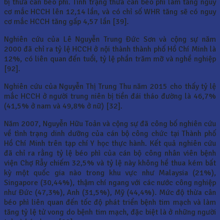
bị thừa cân béo phì. Tình trạng thừa cân béo phì làm tăng nguy
cơ mắc HCCH lên 12,14 lần, và có chỉ số WHR tăng sẽ có nguy
cơ mắc HCCH tăng gấp 4,57 lần [39].
Nghiên cứu của Lê Nguyễn Trung Đức Sơn và cộng sự năm
2000 đã chỉ ra tỷ lệ HCCH ở nội thành thành phố Hồ Chí Minh là
12%, có liên quan đến tuổi, tỷ lệ phần trăm mỡ và nghề nghiệp
[92].
Nghiên cứu của Nguyễn Thị Trung Thu năm 2015 cho thấy tỷ lệ
mắc HCCH ở người trung niên bị tiền đái tháo đường là 46,7%
(41,5% ở nam và 49,8% ở nữ) [32].
Năm 2007, Nguyễn Hữu Toản và cộng sự đã công bố nghiên cứu
về tình trạng dinh dưỡng của cán bộ công chức tại Thành phố
Hồ Chí Minh trên tạp chí Y học thực hành. Kết quả nghiên cứu
đã chỉ ra rằng tỷ lệ béo phì của cán bộ công nhân viên bệnh
viện Chợ Rẫy chiếm 32,5% và tỷ lệ này không hề thua kém bất
kỳ một quốc gia nào trong khu vực như Malaysia (21%),
Singapore (30,44%), thậm chí ngang với các nước công nghiệp
như Đức (47,3%), Anh (31,5%), Mỹ (44,4%). Mức độ thừa cân
béo phì liên quan đến tốc độ phát triển bệnh tim mạch và làm
tăng tỷ lệ tử vong do bệnh tim mạch, đặc biệt là ở những người