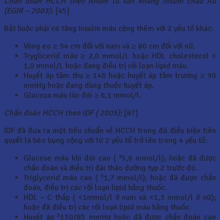
Chẩn đoán HCCH theo Nhóm tư vấn kháng Insuin châu Âu
(EGIR – 2003):
[45]
Bắt buộc phải có tăng Insulin máu cộng thêm với 2 yếu tố khác:
Vòng eo ≥ 94 cm đối với nam và ≥ 80 cm đối với nữ.
Tryglicerid máu ≥ 2,0 mmol/L hoặc HDL cholesterol <
1,0 mmol/L hoặc đang điều trị rối loạn lipid máu.
Huyết áp tâm thu ≥ 140 hoặc huyết áp tâm trương ≥ 90
mmHg hoặc đang dùng thuốc huyết áp.
Glucoza máu lúc đói ≥ 6,1 mmol/l.
Chẩn đoán HCCH theo IDF ( 2005):
[87]
IDF đã đưa ra một tiêu chuẩn về HCCH trong đó điều kiện tiên
quyết là béo bụng cộng với từ 2 yếu tố trở lên trong 4 yếu tố:
Glucose máu khi đói cao ( ³5,6 mmol/l); hoặc đã được
chẩn đoán và điều trị đái tháo đường typ 2 trước đó.
Triglycerid máu cao ( ³1,7 mmol/l); hoặc đã được chẩn
đoán, điều trị các rối loạn lipid bằng thuốc.
HDL – C thấp ( <1mmol/l ở nam và <1,3 mmol/l ở nữ);
hoặc đã điều trị các rối loạn lipid máu bằng thuốc.
Huyết áp ³130/85 mmHg hoặc đã được chẩn đoán cao