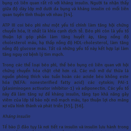
bụng có liên quan rất rõ với kháng insulin. Người ta nhận thấy
giữa độ dày lớp mỡ dưới da bụng và kháng insulin có mối liên
quan tuyến tính thuận với nhau [54].
ATP III coi béo phì như một yếu tố chính làm tăng hội chứng
chuyển hóa, ít nhất là khía cạnh dịch tễ. Béo phì còn là yếu tố
thuận lợi góp phần làm tăng huyết áp, tăng nồng độ
cholesterol máu, hạ thấp nồng độ HDL-cholesterol, làm tăng
nồng độ glucose máu. Tất cả những yếu tố này kết hợp lại làm
tăng nguy cơ bệnh lý tim mạch.
Trong các thể loại béo phì, thể béo bụng có liên quan với hội
chứng chuyển hóa chặt chẽ hơn cả. Các mô mỡ dư thừa là
nguồn phóng thích vào tuần hoàn các acide béo không este
hóa (NEFA: nonesterified fatty acid) các cytokin; PAI-1
(plasiminogen activator inhibitor-1) và adiponectin. Các yếu tố
này đã làm tăng sự đề kháng insulin, tăng tạo khả năng gây
viêm của lớp tế bào nội mô mạch máu, tạo thuận lợi cho mảng
xơ vữa hình thành và phát triển [55], [56].
Kháng insulin
Tế bào β đảo tụy là nơi tiết ra insulin và insulin lưu hành trong