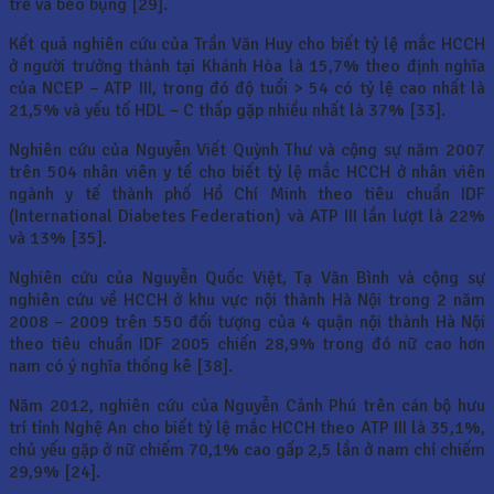
trẻ và béo bụng [29].
Kết quả nghiên cứu của Trần Văn Huy cho biết tỷ lệ mắc HCCH
ở người trưởng thành tại Khánh Hòa là 15,7% theo định nghĩa
của NCEP – ATP III, trong đó độ tuổi > 54 có tỷ lệ cao nhất là
21,5% và yếu tố HDL – C thấp gặp nhiều nhất là 37% [33].
Nghiên cứu của Nguyễn Viết Quỳnh Thư và cộng sự năm 2007
trên 504 nhân viên y tế cho biết tỷ lệ mắc HCCH ở nhân viên
ngành y tế thành phố Hồ Chí Minh theo tiêu chuẩn IDF
(International Diabetes Federation) và ATP III lần lượt là 22%
và 13% [35].
Nghiên cứu của Nguyễn Quốc Việt, Tạ Văn Bình và cộng sự
nghiên cứu về HCCH ở khu vực nội thành Hà Nội trong 2 năm
2008 – 2009 trên 550 đối tượng của 4 quận nội thành Hà Nội
theo tiêu chuẩn IDF 2005 chiến 28,9% trong đó nữ cao hơn
nam có ý nghĩa thống kê [38].
Năm 2012, nghiên cứu của Nguyễn Cảnh Phú trên cán bộ hưu
trí tỉnh Nghệ An cho biết tỷ lệ mắc HCCH theo ATP III là 35,1%,
chủ yếu gặp ở nữ chiếm 70,1% cao gấp 2,5 lần ở nam chỉ chiếm
29,9% [24].