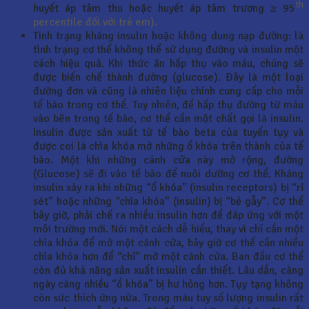
th
huyết áp tâm thu hoặc huyết áp tâm trương ≥ 95
percentile đối với trẻ em).
Tình trạng kháng insulin hoặc không dung nạp đường: là
tình trạng cơ thể không thể sử dụng đường và insulin một
cách hiệu quả. Khi thức ăn hấp thụ vào máu, chúng sẽ
được biến chế thành đường (glucose). Đây là một loại
đường đơn và cũng là nhiên liệu chính cung cấp cho mỗi
tế bào trong cơ thể. Tuy nhiên, để hấp thụ đường từ máu
vào bên trong tế bào, cơ thể cần một chất gọi là insulin.
Insulin được sản xuất từ tế bào beta của tuyến tụy và
được coi là chìa khóa mở những ổ khóa trên thành của tế
bào. Một khi những cánh cửa này mở rộng, đường
(Glucose) sẽ đi vào tế bào để nuôi dưỡng cơ thể. Kháng
insulin xảy ra khi những “ổ khóa” (insulin receptors) bị “rỉ
sét” hoặc những “chìa khóa” (insulin) bị “bẻ gẫy”. Cơ thể
bây giờ, phải chế ra nhiều insulin hơn để đáp ứng với một
môi trường mới. Nói một cách dễ hiểu, thay vì chỉ cần một
chìa khóa để mở một cánh cửa, bây giờ cơ thể cần nhiều
chìa khóa hơn để “chỉ” mở một cánh cửa. Ban đầu cơ thể
còn đủ khả năng sản xuất insulin cần thiết. Lâu dần, càng
ngày càng nhiều “ổ khóa” bị hư hỏng hơn. Tụy tạng không
còn sức thích ứng nữa. Trong máu tuy số lượng insulin rất