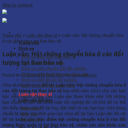
Skip to content
Trang chủ
»
Luận văn thạc sĩ
»
Luận văn: Hội chứng chuyển hóa
ở các đối tượng tại Ban bảo vệ
Trang chủ
Dịch vụ
Luận văn: Hội chứng chuyển hóa ở các đối
Dịch vụ viết luận văn thạc sĩ
tượng tại Ban bảo vệ
Dịch vụ viết khóa luận
Dịch vụ viết chuyên đề tốt nghiệp
Dịch vụ viết thuê báo cáo thực tập
Posted on
17/02/2023
17/02/2023
by
luanvanthacsi
Dịch vụ viết đồ án tốt nghiệp
Chia sẻ chuyên mục
Đề tài Luận văn: Hội chứng chuyển hóa ở
Dịch Vụ Viết Tiểu Luận Thuê
các đối tượng tại Ban bảo vệ
hay nhất năm 2022 cho các bạn
Luận văn thạc sĩ
học viên ngành đang làm Luận văn tham khảo nhé. Với những
Luận văn đại học
bạn chuẩn bị làm bài khóa luận tốt nghiệp thì rất khó để có thể
tìm hiểu được một đề tài hay, đặc biệt là các bạn học viên đang
Khóa luận
chuẩn bị bước vào thời gian lựa chọn đề tài làm Luận văn thì với
Báo Cáo
đề tài
Luận văn:
Đặc điểm hội chứng chuyển hóa ở các đối
Tiểu luận
tượng được quản lý tại Ban bảo vệ, chăm sóc sức khỏe cán