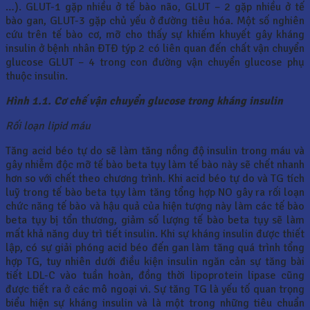
…). GLUT-1 gặp nhiều ở tế bào não, GLUT – 2 gặp nhiều ở tế
bào gan, GLUT-3 gặp chủ yếu ở đường tiêu hóa. Một số nghiên
cứu trên tế bào cơ, mỡ cho thấy sự khiếm khuyết gây kháng
insulin ở bệnh nhân ĐTĐ týp 2 có liên quan đến chất vận chuyển
glucose GLUT – 4 trong con đường vận chuyển glucose phụ
thuộc insulin.
Hình 1.1. Cơ chế vận chuyển glucose trong kháng insulin
Rối loạn lipid máu
Tăng acid béo tự do sẽ làm tăng nồng độ insulin trong máu và
gây nhiễm độc mỡ tế bào beta tụy làm tế bào này sẽ chết nhanh
hơn so với chết theo chương trình. Khi acid béo tự do và TG tích
luỹ trong tế bào beta tụy làm tăng tổng hợp NO gây ra rối loạn
chức năng tế bào và hậu quả của hiện tượng này làm các tế bào
beta tụy bị tổn thương, giảm số lượng tế bào beta tụy sẽ làm
mất khả năng duy trì tiết insulin. Khi sự kháng insulin được thiết
lập, có sự giải phóng acid béo đến gan làm tăng quá trình tổng
hợp TG, tuy nhiên dưới điều kiện insulin ngăn cản sự tăng bài
tiết LDL-C vào tuần hoàn, đồng thời lipoprotein lipase cũng
được tiết ra ở các mô ngoại vi. Sự tăng TG là yếu tố quan trọng
biểu hiện sự kháng insulin và là một trong những tiêu chuẩn