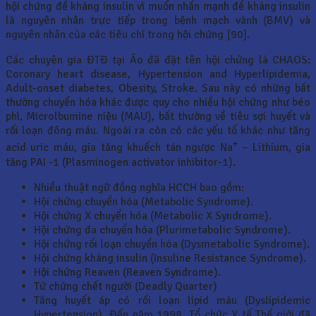
hội chứng đề kháng insulin vì muốn nhấn mạnh đề kháng insulin
là nguyên nhân trực tiếp trong bệnh mạch vành (BMV) và
nguyên nhân của các tiêu chí trong hội chứng [90].
Các chuyên gia ĐTĐ tại Áo đã đặt tên hội chứng là CHAOS:
Coronary heart disease, Hypertension and Hyperlipidemia,
Adult-onset diabetes, Obesity, Stroke. Sau này có những bất
thường chuyển hóa khác được quy cho nhiều hội chứng như béo
phì, Microlbumine niệu (MAU), bất thường về tiêu sợi huyết và
rối loạn đông máu. Ngoài ra còn có các yếu tố khác như tăng
+
acid uric máu, gia tăng khuếch tán ngược Na
– Lithium, gia
tăng PAI -1 (Plasminogen activator inhibitor-1).
Nhiều thuật ngữ đồng nghĩa HCCH bao gồm:
Hội chứng chuyển hóa (Metabolic Syndrome).
Hội chứng X chuyển hóa (Metabolic X Syndrome).
Hội chứng đa chuyển hóa (Plurimetabolic Syndrome).
Hội chứng rối loạn chuyển hóa (Dysmetabolic Syndrome).
Hội chứng kháng insulin (Insuline Resistance Syndrome).
Hội chứng Reaven (Reaven Syndrome).
Tứ chứng chết người (Deadly Quarter)
Tăng huyết áp có rối loạn lipid máu (Dyslipidemic
Hypertension). Đến năm 1998, Tổ chức Y tế Thế giới đã