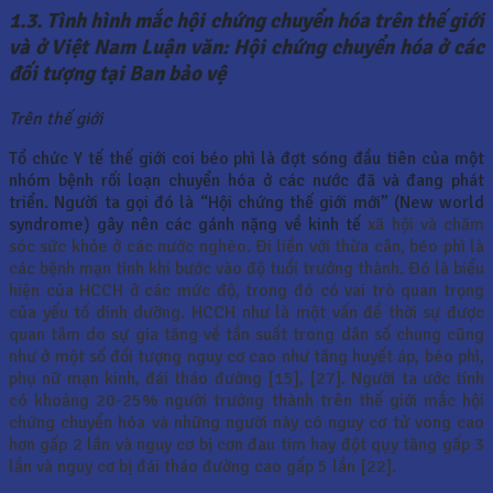
1.3. Tình hình mắc hội chứng chuyển hóa trên thế giới
và ở Việt Nam Luận văn: Hội chứng chuyển hóa ở các
đối tượng tại Ban bảo vệ
Trên thế giới
Tổ chức Y tế thế giới coi béo phì là đợt sóng đầu tiên của một
nhóm bệnh rối loạn chuyển hóa ở các nước đã và đang phát
triển. Người ta gọi đó là “Hội chứng thế giới mới” (New world
syndrome) gây nên các gánh nặng về kinh tế
xã hội và chăm
sóc sức khỏe ở các nước nghèo. Đi liền với thừa cân, béo phì là
các bệnh mạn tính khi bước vào độ tuổi trưởng thành. Đó là biểu
hiện của HCCH ở các mức độ, trong đó có vai trò quan trọng
của yếu tố dinh dưỡng. HCCH như là một vấn đề thời sự được
quan tâm do sự gia tăng về tần suất trong dân số chung cũng
như ở một số đối tượng nguy cơ cao như tăng huyết áp, béo phì,
phụ nữ mạn kinh, đái tháo đường [15], [27]. Người ta ước tính
có khoảng 20-25% người trưởng thành trên thế giới mắc hội
chứng chuyển hóa và những người này có nguy cơ tử vong cao
hơn gấp 2 lần và nguy cơ bị cơn đau tim hay đột qụy tăng gấp 3
lần và nguy cơ bị đái tháo đường cao gấp 5 lần [22].