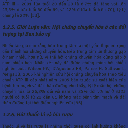
ATP III – 2001 lứa tuổi 20 đến 29 là 6,7% đã tăng vọt lên
43,5% ở lứa tuổi 60 đến 69, và 42% ở lứa tuổi trên 70), tỷ lệ
chung là 22% [53].
1.2.5. Giới Luận văn: Hội chứng chuyển hóa ở các đối
tượng tại Ban bảo vệ
Nhiều tác giả cho rằng béo trung tâm là một yếu tố quan trọng
cấu thành hội chứng chuyển hóa. Béo trung tâm lại thường gặp
ở nam nhiều hơn nữ, vì thế hội chứng chuyển hóa cũng gặp ở
nam nhiều hơn. Nhận xét này đã được chứng minh bởi nhiều
nghiên cứu. Wilson PW, D’Agostino RB, Parise H, Sullivan L,
Meigs JB, 2005 khi nghiên cứu hội chứng chuyển hóa theo tiêu
chuẩn ATP III cập nhật năm 2005 báo trước sự xuất hiện của
bệnh tim mạch và đái tháo đường cho thấy, tỷ lệ mắc hội chứng
chuyển hóa là 26,8% đối với nam và 25% đối với nữ ở 3323
người có tuổi từ 22 đến 81 không mắc bệnh tim mạch và đái
tháo đường tại thời điểm nghiên cứu [96].
1.2.6. Hút thuốc lá và bia rượu
Thuốc lá và bia rượu là những thói quen có ảnh hưởng không