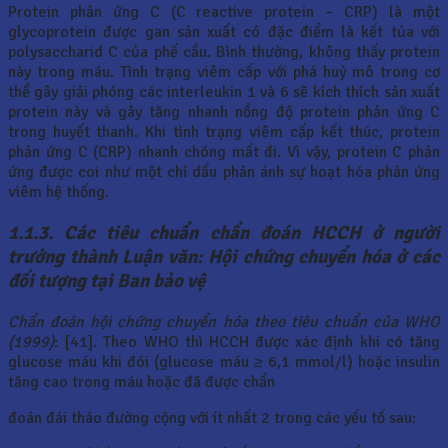
Protein phản ứng C (C reactive protein – CRP) là một
glycoprotein được gan sản xuất có đặc điểm là kết tủa với
polysaccharid C của phế cầu. Bình thường, không thấy protein
này trong máu. Tình trạng viêm cấp với phá huỷ mô trong cơ
thể gây giải phóng các interleukin 1 và 6 sẽ kích thích sản xuất
protein này và gây tăng nhanh nồng độ protein phản ứng C
trong huyết thanh. Khi tình trạng viêm cấp kết thúc, protein
phản ứng C (CRP) nhanh chóng mất đi. Vì vậy, protein C phản
ứng được coi như một chỉ dấu phản ánh sự hoạt hóa phản ứng
viêm hệ thống.
1.1.3. Các tiêu chuẩn chẩn đoán HCCH ở người
trưởng thành Luận văn: Hội chứng chuyển hóa ở các
đối tượng tại Ban bảo vệ
Chẩn đoán hội chứng chuyển hóa theo tiêu chuẩn của WHO
(1999)
: [41]. Theo WHO thì HCCH được xác định khi có tăng
glucose máu khi đói (glucose máu ≥ 6,1 mmol/l) hoặc insulin
tăng cao trong máu hoặc đã được chẩn
đoán đái tháo đường cộng với ít nhất 2 trong các yếu tố sau: