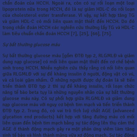
chẩn đoán của HCCH. Ngoài ra, còn có sự rối loạn một loại
lipoprotein nữa trong HCCH, đó là sự giảm HDL-C do rối loạn
của cholesterol ester transferase. Vì vậy, sự kết hợp tăng TG
và giảm HDL-C có mối liên quan mật thiết đến HCCH. Do đó
trong chẩn đoán HCCH các nghiên cứu thường lấy TG và HDL-C
làm tiêu chuẩn chấn đoán HCCH [7], [25], [66], [75].
Sự bất thường glucose máu
Sự bất thường glucose máu [gồm ĐTĐ typ 2, RLGMLĐ và giảm
dung nạp glucose] có mối liên quan mật thiết đến cơ chế bệnh
sinh trong HCCH. Nhiều nghiên cứu thấy rằng có nối liên quan
giữa RLGMLĐ với sự đề kháng insulin ở người, động vật có vú,
và cả loài gặm nhấm. Ở những người được dự đoán là sẽ tiến
triển thành ĐTĐ typ 2 thì sự đề kháng insulin, rối loạn chức
năng tế bào beta tụy là những nguyên nhân của sự bất thường
glucose máu này. Có sự phối hợp giữa RLGMLĐ và giảm dung
nạp glucose máu với nguy cơ bệnh tim mạch và tiến triển thành
ĐTĐ typ 2. Trong đó, có vai trò tích luỹ chất AGE (advanced
glycation end products) kết hợp với tăng đường máu có mối
liên quan đến bệnh tim mạch bằng sự tác động lên thụ cảm thể
AGE ở thành động mạch gây ra một phản ứng viêm làm tăng
sinh tế bào và hình thành mảng vữa xơ động mạch. Sự tác động