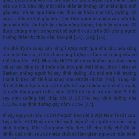
béo dự trữ. Như vậy một khẩu phần ăn không chỉ nhiều lipid mới
gây béo mà ăn quá thừa các thức ăn khác như bột, đường, đồ
ngọt… đều có thể gây béo. Các thói quen ăn nhiều vào bữa tối,
ăn nhiều bữa, ăn thức ăn nhiều năng lượng, thích ăn xào rán đã
được chứng minh trong một số nghiên cứu trên đối tượng người
trưởng thành bị thừa cân, béo phì [14], [20], [16].
Khi chế độ ăn cung cấp năng lượng vượt quá nhu cầu, nếp sống
làm việc tĩnh tại, ít tiêu hao năng lượng sẽ làm cân nặng của cơ
thể tăng lên [68]. Như vậy HCCH sẽ có xu hướng gia tăng cùng
với sự gia tăng tỷ lệ thừa cân, béo phì. Mặt khác, theo Hales và
Barker, những người bị suy dinh dưỡng lúc nhỏ mà khi trưởng
thành bị béo phì thì khả năng mắc HCCH rất lớn [46]. Trong khi
đó Việt Nam lại là một đất nước trải qua nhiều năm chiến tranh,
là nước đang phát triển, năm 2009 có tỷ lệ trẻ em dưới 5 tuổi
suy dinh dưỡng thể thấp còi là 29,3%; suy dinh dưỡng nhẹ
17,5%; suy dinh dưỡng gày còm 7,1% [37].
Vì vậy nguy cơ mắc HCCH ở người béo phì ở Việt Nam là rất cao.
Tuy nhiên HCCH vẫn có thể xuất hiện ở cả người có cân nặng
bình thường. Một số nghiên cứu dịch tễ cho thấy chế độ ăn
nhiều quả chín, rau và nhiều chất xơ làm giảm nguy cơ mắc bệnh