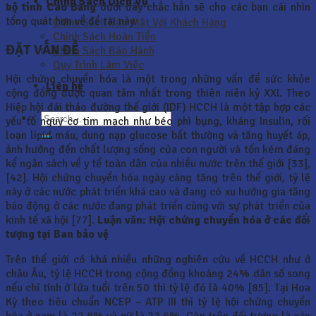
Chính Sách Dịch Vụ
bộ tỉnh Cao Bằng
dưới đây chắc hẳn sẽ cho các bạn cái nhìn
tổng quát hơn về đề tài này.
Chính Sách Bảo Mật Với Khách Hàng
Chính Sách Hoàn Tiền
ĐẶT VẤN ĐỀ
Chính Sách Bảo Hành
Quy Trình Làm Việc
Hội chứng chuyển hóa là một trong những vấn đề sức khỏe
Liên hệ
cộng đồng được quan tâm nhất trong thiên niên kỷ XXI. Theo
Hiệp hội đái tháo đường thế giới (IDF) HCCH là một tập hợp các
yếu tố nguy cơ tim mạch như béo phì bụng, kháng Insulin, rối
loạn lipid máu, dung nạp glucose bất thường và tăng huyết áp,
ảnh hưởng đến chất lượng sống của con người và tốn kém đáng
kể ngân sách về y tế toàn dân của nhiều nước trên thế giới [33],
[42]. Hội chứng chuyển hóa ngày càng tăng trên thế giới, tỷ lệ
này ở các nước phát triển khá cao và đang có xu hướng gia tăng
báo động ở các nước đang phát triển cùng với sự phát triển của
kinh tế xã hội [77].
Luận văn: Hội chứng chuyển hóa ở các đối
tượng tại Ban bảo vệ
Trên thế giới có khá nhiều những nghiên cứu về HCCH như ở
châu Âu, tỷ lệ HCCH trong cộng đồng khoảng 24% dân số song
nếu chỉ tính ở lứa tuổi trên 50 thì tỷ lệ đó là 40% [85]. Tại Hoa
Kỳ theo tiêu chuẩn NCEP – ATP III thì tỷ lệ hội chứng chuyển
hóa ở nam là 22,8% và nữ là 22,6%. Còn trên đối tượng là cán