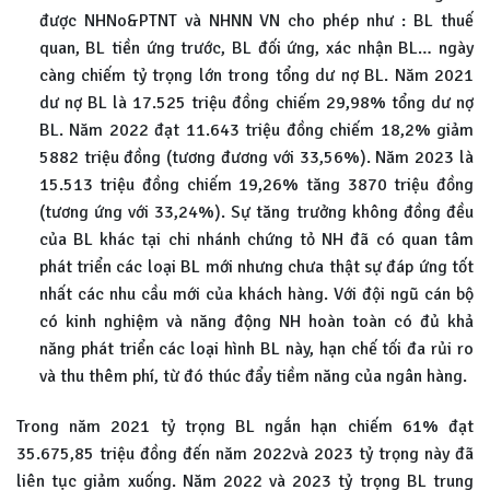
được NHNo&PTNT và NHNN VN cho phép như : BL thuế
quan, BL tiền ứng trước, BL đối ứng, xác nhận BL… ngày
càng chiếm tỷ trọng lớn trong tổng dư nợ BL. Năm 2021
dư nợ BL là 17.525 triệu đồng chiếm 29,98% tổng dư nợ
BL. Năm 2022 đạt 11.643 triệu đồng chiếm 18,2% giảm
5882 triệu đồng (tương đương với 33,56%). Năm 2023 là
15.513 triệu đồng chiếm 19,26% tăng 3870 triệu đồng
(tương ứng với 33,24%). Sự tăng trưởng không đồng đều
của BL khác tại chi nhánh chứng tỏ NH đã có quan tâm
phát triển các loại BL mới nhưng chưa thật sự đáp ứng tốt
nhất các nhu cầu mới của khách hàng. Với đội ngũ cán bộ
có kinh nghiệm và năng động NH hoàn toàn có đủ khả
năng phát triển các loại hình BL này, hạn chế tối đa rủi ro
và thu thêm phí, từ đó thúc đẩy tiềm năng của ngân hàng.
Trong năm 2021 tỷ trọng BL ngắn hạn chiếm 61% đạt
35.675,85 triệu đồng đến năm 2022và 2023 tỷ trọng này đã
liên tục giảm xuống. Năm 2022 và 2023 tỷ trọng BL trung