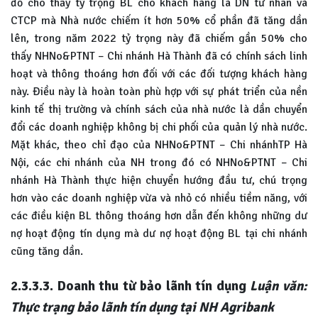
đồ cho thấy tỷ trọng BL cho khách hàng là DN tư nhân và
CTCP mà Nhà nước chiếm ít hơn 50% cổ phần đã tăng dần
lên, trong năm 2022 tỷ trọng này đã chiếm gần 50% cho
thấy NHNo&PTNT – Chi nhánh Hà Thành đã có chính sách linh
hoạt và thông thoáng hơn đối với các đối tượng khách hàng
này. Điều này là hoàn toàn phù hợp với sự phát triển của nền
kinh tế thị trường và chính sách của nhà nước là dần chuyển
đổi các doanh nghiệp không bị chi phối của quản lý nhà nước.
Mặt khác, theo chỉ đạo của NHNo&PTNT – Chi nhánhTP Hà
Nội, các chi nhánh của NH trong đó có NHNo&PTNT – Chi
nhánh Hà Thành thực hiện chuyển hướng đầu tư, chú trọng
hơn vào các doanh nghiệp vừa và nhỏ có nhiều tiềm năng, với
các điều kiện BL thông thoáng hơn dẫn đến không những dư
nợ hoạt động tín dụng mà dư nợ hoạt động BL tại chi nhánh
cũng tăng dần.
2.3.3.3. Doanh thu từ bảo lãnh tín dụng
Luận văn:
Thực trạng bảo lãnh tín dụng tại NH Agribank