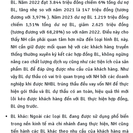
BL. Năm 2022 đạt 3.844 triệu đồng chiếm 6% tổng dư nợ
BL, tăng nhẹ so với năm 2021 là 147 triệu đồng (tương
đương với 3,97% ). Năm 2023 dư nợ BL 1.219 triệu đồng
chiếm 1,51% tổng dư nợ BL, giảm 2.625 triệu đồng
(tương đương với 68,28%) so với năm 2022. Điều này cho
thấy NH cần phải quan tâm hơn nữa đến loại hình BL này.
NH cần giữ được mối quan hệ với các khách hàng truyền
thống thường xuyên ký kết các hợp đồng BL, không ngừng
nâng cao chất lượng dịch vụ cũng như các tiện ích của sản
phẩm BL để đáp ứng được nhu cầu của khách hàng. Như
vậy BL dự thầu có vai trò quan trọng với NH bởi các doanh
nghiệp khi được NHBL trúng thầu đều vay vốn NH để thực
hiện gói thầu và BL dự thầu có an toàn, hiệu quả thì mới
lôi kéo được khách hàng đến với BL thực hiện hợp đồng,
BL ứng trước.
BL khác: Ngoài các loại BL đang được sử dụng phổ biến
trong nền kinh tế mà chi nhánh đang thực hiện, NH cũng
tiến hành các BL khác theo nhu cầu của khách hàng mà