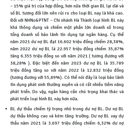
– 15% giá trị của hợp đồng, hơn nữa thời gian BL lại dài và
số BL tương đối lớn nên rủi ro cho loại BL nay là khá cao.
Đối với NHNo&PTNT – Chi nhánh Hà Thành loại hình BL này
khá thông dụng và chiếm một phần lớn doanh số trong
tổng doanh số bảo lãnh tín dụng tại ngân hàng. Cụ thể
năm 2021 dư nợ BL đạt 16.602 triệu đồng chiếm 28,38%,
năm 2022 dư nợ BL là 22.957 triệu đồng chiếm 35,87%
tăng 6.355 triệu đồng so với năm 2021 ( tương đương với
38,28% ). Đặc biệt đến năm 2023 dư nợ BL là 35.789
triệu đồng tăng so với năm 2022 là 12.832 triệu đồng
(tương đương với 55,89%). Có thể nói đây là loại bảo lãnh
tín dụng phát sinh thường xuyên và có rất nhiều tiềm năng
phát triển. Do vậy, ngân hàng cần chú trọng khai thác và
phát triển loại hình BL này hơn nữa.
BL dự thầu chiếm tỷ trọng nhỏ trong dư nợ BL. Dư nợ BL
dự thầu không cao và kém tăng trưởng. Dư nợ BL vay dự
thầu năm 2021 là 3.697 triệu đồng chiếm 6,32% dư nợ