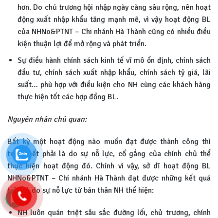
hơn. Do chủ trương hội nhập ngày càng sâu rộng, nên hoạt
động xuất nhập khẩu tăng mạnh mẽ, vì vậy hoạt động BL
của NHNo&PTNT – Chi nhánh Hà Thành cũng có nhiều điều
kiện thuận lợi để mở rộng và phát triển.
Sự điều hành chính sách kinh tế vĩ mô ổn định, chính sách
đầu tư, chính sách xuất nhập khẩu, chính sách tỷ giá, lãi
suất… phù hợp với điều kiện cho NH cùng các khách hàng
thực hiện tốt các hợp đồng BL.
Nguyên nhân ch
ủ quan:
Bất kỳ một hoạt động nào muốn đạt được thành công thì
trước hết phải là do sự nỗ lực, cố gắng của chính chủ thể
thực hiện hoạt động đó. Chính vì vậy, sở dĩ hoạt động BL
NHNo&PTNT – Chi nhánh Hà Thành đạt được những kết quả
trên là do sự nỗ lực từ bản thân NH thể hiện:
NH luôn quán triệt sâu sắc đường lối, chủ trương, chính