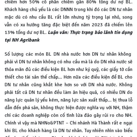
chiếm hơn 50% cổ phần chiếm gần 80% tổng dư nợ BL.
Khách hàng chủ yếu là các DNNN trong khi đó các DN tư nhân
mặc dù có nhu cầu BL rất lớn nhưng tỷ trọng lại nhỏ, song
vẫn có xu hướng tăng đặc biệt đến năm 2023 đã chiếm lên
13% tổng dư nợ BL.
Luận văn: Thực trạng bảo lãnh tín dụng
tại NH Agribank
Số lượng các món BL DN nhà nước hơn DN tư nhân không
phải vì DN tư nhân không có nhu cầu mà là do DN nhà nước sẽ
thỏa mãn đủ các điều kiện BL hơn như ký quỹ, các giấy tờ cần
thiết cho tài sản thế chấp… Hơn nữa các điều kiện để BL cho
DN tư nhân cũng khắt khe hơn so với DN nhà nước. Không
phải tất cả DN tư nhân đều làm ăn hiệu quả, có nhiều DN do
năng lực quản lý yếu kém, năng lực sản xuất thấp… bị thua lỗ
dẫn đến phá sản, không thực hiện được nghĩa vụ với NH, thậm
chí các doanh nghiệp còn cố tình lừa đảo gây rủi ro cho NH.
Chính vì vậy mà NHNo&PTNT – Chi nhánh Hà Thành rất e ngại
khi BL cho khách hàng là DN tư nhân. Tuy nhiên nhìn vào biểu