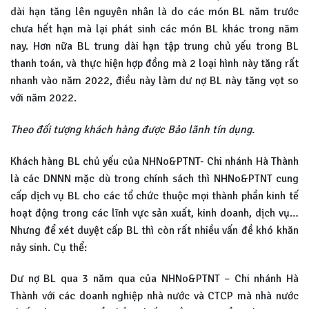
dài hạn tăng lên nguyên nhân là do các món BL năm trước
chưa hết hạn mà lại phát sinh các món BL khác trong năm
nay. Hơn nữa BL trung dài hạn tập trung chủ yếu trong BL
thanh toán, và thực hiện hợp đồng mà 2 loại hình này tăng rất
nhanh vào năm 2022, điều này làm dư nợ BL này tăng vọt so
với năm 2022.
Theo đối tượng khách hàng được Bảo lãnh tín dụng.
Khách hàng BL chủ yếu của NHNo&PTNT- Chi nhánh Hà Thành
là các DNNN mặc dù trong chính sách thì NHNo&PTNT cung
cấp dịch vụ BL cho các tổ chức thuộc mọi thành phần kinh tế
hoạt động trong các lĩnh vực sản xuất, kinh doanh, dịch vụ…
Nhưng để xét duyệt cấp BL thì còn rất nhiều vấn đề khó khăn
nảy sinh. Cụ thể:
Dư nợ BL qua 3 năm qua của NHNo&PTNT – Chi nhánh Hà
Thành với các doanh nghiệp nhà nước và CTCP mà nhà nước