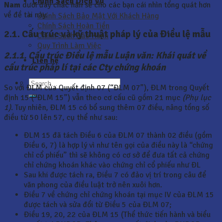
Chính Sách Dịch Vụ
Nam
dưới đây chắc hẳn sẽ cho các bạn cái nhìn tổng quát hơn
về đề tài này.
Chính Sách Bảo Mật Với Khách Hàng
Chính Sách Hoàn Tiền
2.1. Cấu trúc và kỹ thuật pháp lý của Điều lệ mẫu
Chính Sách Bảo Hành
Quy Trình Làm Việc
2.1.1. Cấu trúc Điều lệ mẫu Luận văn: Khái quát về
Liên hệ
cấu trúc pháp lí tại các Cty chứng khoán
So với ĐLM của Quyết định 07 (“ĐLM 07”), ĐLM trong Quyết
định 15 (“ĐLM 15”) vẫn theo cơ cấu cũ gồm 21 mục
(Phụ lục
1).
Tuy nhiên, ĐLM 15 có bổ sung thêm 07 điều, nâng tổng số
điều từ 50 lên 57, cụ thể như sau:
ĐLM 15 đã tách Điều 6 của ĐLM 07 thành 02 điều (gồm
Điều 6, 7) là hợp lý vì như tên gọi của điều này là “chứng
chỉ cổ phiếu” thì sẽ không có cơ sở để đưa tất cả chứng
chỉ chứng khoán khác vào chứng chỉ cổ phiếu như ĐL
Sau khi được tách ra, Điều 7 có đảo vị trí trong câu để
văn phong của điều luật trở nên xuôi hơn.
Điều 7 về chứng chỉ chứng khoán tại mục IV của ĐLM 15
được tách và sửa đổi từ Điều 5 của ĐLM 07;
Điều 19, 20, 22 của ĐLM 15 (Thể thức tiến hành và biểu