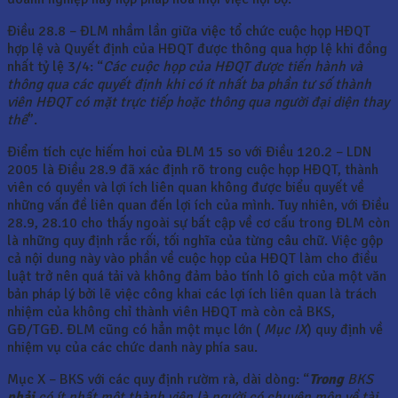
Điều 28.8 – ĐLM nhầm lần giữa việc tổ chức cuộc họp HĐQT
hợp lệ và Quyết định của HĐQT được thông qua hợp lệ khi đồng
nhất tỷ lệ 3/4: “
Các cuộc họp của HĐQT được tiến hành và
thông qua các quyết định khi có ít nhất ba phần tư số thành
viên HĐQT có mặt trực tiếp hoặc thông qua người đại diện thay
thế
”.
Điểm tích cực hiếm hoi của ĐLM 15 so với Điều 120.2 – LDN
2005 là Điều 28.9 đã xác định rõ trong cuộc họp HĐQT, thành
viên có quyền và lợi ích liên quan không được biểu quyết về
những vấn đề liên quan đến lợi ích của mình. Tuy nhiên, với Điều
28.9, 28.10 cho thấy ngoài sự bất cập về cơ cấu trong ĐLM còn
là những quy định rắc rối, tối nghĩa của từng câu chữ. Việc gộp
cả nội dung này vào phần về cuộc họp của HĐQT làm cho điều
luật trở nên quá tải và không đảm bảo tính lô gich của một văn
bản pháp lý bởi lẽ việc công khai các lợi ích liên quan là trách
nhiệm của không chỉ thành viên HĐQT mà còn cả BKS,
GĐ/TGĐ. ĐLM cũng có hẳn một mục lớn (
Mục IX
) quy định về
nhiệm vụ của các chức danh này phía sau.
Mục X – BKS với các quy định rườm rà, dài dòng: “
Trong
BKS
phải
có ít nhất một thành viên là người có chuyên môn về tài