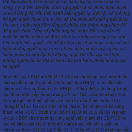
thẻ biểu quyết, trên đó có ghi số đăng ký, họ và tên của cổ
đông, họ và tên đại diện được uỷ quyền và số phiếu biểu quyết
của cổ đông đó. Khi tiến hành biểu quyết tại đại hội, số thẻ ủng
hộ nghị quyết được thu trước, số thẻ phản đối nghị quyết được
thu sau, cuối cùng đếm tổng số phiếu tán thành hay phản đối
để quyết định. Tổng số phiếu ủng hộ, phản đối từng vấn đề
hoặc bỏ phiếu trắng, sẽ được Chủ toạ thông báo ngay sau khi
tiến hành biểu quyết vấn đề đó. Đại hội sẽ tự chọn trong số đại
biểu những người chịu trách nhiệm kiểm phiếu hoặc giám sát
kiểm phiếu và nếu đại hội không chọn thì Chủ tọa sẽ chọn
những người đó. Số thành viên của ban kiểm phiếu không quá
ba người
.
Mục VII – về HĐQT mà ĐLM 15 đưa ra chưa hợp lý và còn thiếu
nhiều phần quan trọng như Biên bản họp HĐQT, việc bầu/bãi
nhiệm và bổ sung thành viên HĐQT… Đồng thời, nội dung trong
các điều được xếp không đúng với tinh thần của điều luật: Điều
24 quy định về thành phần và nhiệm kỳ của thành viên HĐQT
nhưng khoản 5 lại đưa việc miễn nhiệm, bãi nhiệm và bổ sung
thành viên HĐQT. Cách thức bố trí tại Điều 25.2 về địa vị pháp
lý của HĐQT cho người đọc suy nghĩ việc giám sát GĐ/TGĐ và
các bộ phận quản lý là một nội dung khác với các quyền và
nhiệm vụ được liệt kê tại Điều 25.3. Điều 25.4 là lặp lại các vấn