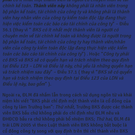
chính kế toán.
Thành viên này
không phải là nhân viên trong
bộ phận kế toán, tài chính của công ty và không phải là thành
viên hay nhân viên của công ty kiểm toán độc lập đang thực
hiện việc kiểm toán các báo cáo tài chính của công ty
” – Điều
36.1 (thay vì “
BKS có ít nhất một thành viên là người có
chuyên môn về tài chính kế toán và không được là người trong
bộ phận kế toán, tài chính của công ty hay thành viên/nhân
viên của công ty kiểm toán độc lập đang thực hiện việc kiểm
toán các báo cáo tài chính của công ty
”) . Hoặc “
Công ty phải
có BKS và BKS sẽ có quyền hạn và trách nhiệm theo quy định
tại Điều 123 – LDN và Điều lệ này, chủ yếu là những quyền hạn
và trách nhiệm sau đây
” – Điều 37.1 ( thay vì “
BKS sẽ có quyền
hạn và trách nhiệm theo quy định tại Điều 123 của LDN và
Điều lệ này, bao gồm
” ).
Ngoài ra, ĐLM đã nhầm lẫn trong cách sử dụng ngôn từ và khái
niệm khi viết “BKS phải chỉ định một thành viên là cổ đông của
công ty làm Trưởng ban”:
Thứ nhất
, Trưởng BKS được các thành
viên BKS bầu chứ không phải do chỉ định như ĐLM nêu và
ĐHĐCĐ bầu ra chứ không phải bổ nhiệm BKS;
Thứ hai
, ĐLM đã
trái LDN 2005 vì theo Luật thành viên BKS không bắt buộc là
cổ đông công ty song với quy định trên thì chỉ thành viên BKS