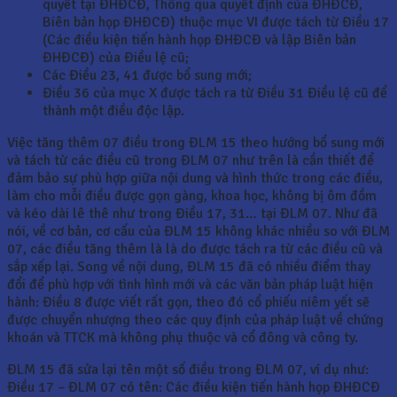
quyết tại ĐHĐCĐ, Thông qua quyết định của ĐHĐCĐ,
Biên bản họp ĐHĐCĐ) thuộc mục VI được tách từ Điều 17
(Các điều kiện tiến hành họp ĐHĐCĐ và lập Biên bản
ĐHĐCĐ) của Điều lệ cũ;
Các Điều 23, 41 được bổ sung mới;
Điều 36 của mục X được tách ra từ Điều 31 Điều lệ cũ để
thành một điều độc lập.
Việc tăng thêm 07 điều trong ĐLM 15 theo hướng bổ sung mới
và tách từ các điều cũ trong ĐLM 07 như trên là cần thiết để
đảm bảo sự phù hợp giữa nội dung và hình thức trong các điều,
làm cho mỗi điều được gọn gàng, khoa học, không bị ôm đồm
và kéo dài lê thê như trong Điều 17, 31… tại ĐLM 07. Như đã
nói, về cơ bản, cơ cấu của ĐLM 15 không khác nhiều so với ĐLM
07, các điều tăng thêm là là do được tách ra từ các điều cũ và
sắp xếp lại. Song về nội dung, ĐLM 15 đã có nhiều điểm thay
đổi để phù hợp với tình hình mới và các văn bản pháp luật hiện
hành: Điều 8 được viết rất gọn, theo đó cổ phiếu niêm yết sẽ
được chuyển nhượng theo các quy định của pháp luật về chứng
khoán và TTCK mà không phụ thuộc và cổ đông và công ty.
ĐLM 15 đã sửa lại tên một số điều trong ĐLM 07, ví dụ như:
Điều 17 – ĐLM 07 có tên: Các điều kiện tiến hành họp ĐHĐCĐ