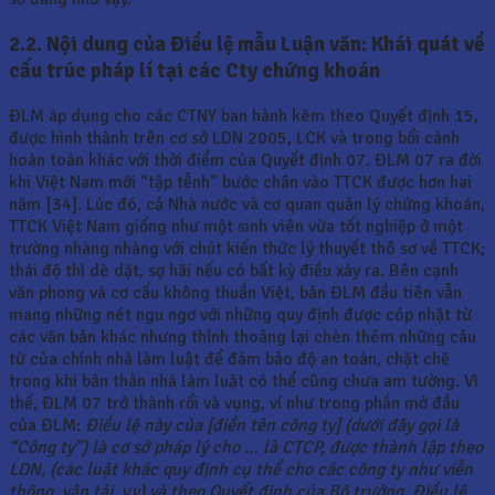
2.2. Nội dung của Điều lệ mẫu Luận văn: Khái quát về
cấu trúc pháp lí tại các Cty chứng khoán
ĐLM áp dụng cho các CTNY ban hành kèm theo Quyết định 15,
được hình thành trên cơ sở LDN 2005, LCK và trong bối cảnh
hoàn toàn khác với thời điểm của Quyết định 07. ĐLM 07 ra đời
khi Việt Nam mới “tập tễnh” bước chân vào TTCK được hơn hai
năm [34]. Lúc đó, cả Nhà nước và cơ quan quản lý chứng khoán,
TTCK Việt Nam giống như một sinh viên vừa tốt nghiệp ở một
trường nhàng nhàng với chút kiến thức lý thuyết thô sơ về TTCK;
thái độ thì dè dặt, sợ hãi nếu có bất kỳ điều xảy ra. Bên cạnh
văn phong và cơ cấu không thuần Việt, bản ĐLM đầu tiên vẫn
mang những nét ngu ngơ với những quy định được cóp nhặt từ
các văn bản khác nhưng thỉnh thoảng lại chèn thêm những câu
từ của chính nhà làm luật để đảm bảo độ an toàn, chặt chẽ
trong khi bản thân nhà làm luật có thể cũng chưa am tường. Vì
thế, ĐLM 07 trở thành rối và vụng, ví như trong phần mở đầu
của ĐLM:
Điều lệ này của [điền tên công ty] (dưới đây gọi là
“Công ty”) là cơ sở pháp lý cho
… là CTCP, được thành lập theo
LDN, (các luật khác quy định cụ thể cho các công ty như viễn
thông, vận tải, v.v) và theo Quyết định của Bộ trưởng. Điều lệ,