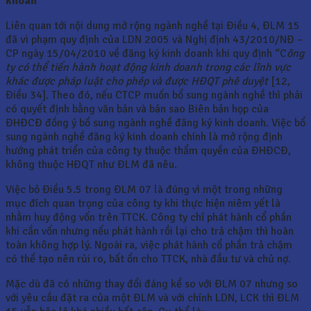
khoán
Liên quan tới nội dung mở rộng ngành nghề tại Điều 4, ĐLM 15
đã vi phạm quy định của LDN 2005 và Nghị định 43/2010/NĐ –
CP ngày 15/04/2010 về đăng ký kinh doanh khi quy định “C
ông
ty có thể tiến hành hoạt động kinh doanh trong các lĩnh vực
khác được pháp luật cho phép và được HĐQT phê duyệt
[12,
Điều 34]. Theo đó, nếu CTCP muốn bổ sung ngành nghề thì phải
có quyết định bằng văn bản và bản sao Biên bản họp của
ĐHĐCĐ đồng ý bổ sung ngành nghề đăng ký kinh doanh. Việc bổ
sung ngành nghề đăng ký kinh doanh chính là mở rộng định
hướng phát triển của công ty thuộc thẩm quyền của ĐHĐCĐ,
không thuộc HĐQT như ĐLM đã nêu.
Việc bỏ Điều 5.5 trong ĐLM 07 là đúng vì một trong những
mục đích quan trọng của công ty khi thực hiện niêm yết là
nhằm huy động vốn trên TTCK. Công ty chỉ phát hành cổ phần
khi cần vốn nhưng nếu phát hành rồi lại cho trả chậm thì hoàn
toàn không hợp lý. Ngoài ra, việc phát hành cổ phần trả chậm
có thể tạo nên rủi ro, bất ổn cho TTCK, nhà đầu tư và chủ nợ.
Mặc dù đã có những thay đổi đáng kể so với ĐLM 07 nhưng so
với yêu cầu đặt ra của một ĐLM và với chính LDN, LCK thì ĐLM