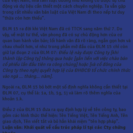
của Việt Nam, nhà làm luật dường như không có được sự chủ
động và dự liệu cần thiết một cách chuyên nghiệp. Ta vẫn gặp
trong rất nhiều văn bản luật của Việt Nam đi theo nếp tư duy
“thừa còn hơn thiếu”.
ĐLM 15 ra đời khi Việt Nam đã có TTCK sang năm thứ 7. Do
vậy, về mặt tư thế, văn phong đã có sự chủ động hơn của cơ
quan ban hành văn bản; lối hành văn đã rõ ràng, ngắn gọn hơn và
chau chuốt hơn, ví như trong phần mở đầu của ĐLM 15 chỉ còn
giữ lại đoạn 2 của ĐLM 07:
Điều lệ này được Công ty [khi
thành lập Công ty] thông qua hoặc [gắn liền với việc chào bán
cổ phiếu lần đầu tiên ra công chúng] hoặc [và cổ đông của
Công ty theo nghị quyết hợp lệ của ĐHĐCĐ tổ chức chính thức
vào ngà … tháng… năm
]
.
Ngoài ra, ĐLM 15 bỏ bớt một số định nghĩa không cần thiết tại
ĐLM 07, cụ thể là: 1a, 1b, 1g, 1j và làm rõ thêm nghĩa của
khoản 1.k.
Điều 2 của ĐLM 15 đưa ra quy định hợp lý về tên công ty, bao
gồm các hình thức thể hiện: Tên Tiếng Việt, Tên Tiếng Anh, Tên
giao dịch, Tên viết tắt và bỏ hẳn khái niệm “tên hợp pháp”.
Luận văn: Khái quát về cấu trúc pháp lí tại các Cty chứng