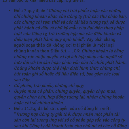
15 vẫn bộc lộ khá nhiều bất cập. Cụ thể là:
Điều 7 quy định: “
Chứng chỉ trái phiếu hoặc các chứng
chỉ chứng khoán khác của Công ty (trừ các thư chào bán,
các chứng chỉ tạm thời và các tài liệu tương tự), sẽ được
phát hành có dấu và chữ ký mẫu của đại diện theo pháp
luật của Công ty, trừ trường hợp mà các điều khoản và
điều kiện phát hành quy định khác
”. Vậy phải chăng
người soạn thảo đã không coi trái phiếu là một loại
chứng khoán theo Điều 6.1 – LCK:
Chứng khoán là bằng
chứng xác nhận quyền và lợi ích hợp pháp của người sở
hữu đối với tài sản hoặc phần vốn của tổ chức phát hành.
Chứng khoán được thể hiện dưới hình thức chứng chỉ,
bút toán ghi sổ hoặc dữ liệu điện tử, bao gồm các loại
sau đây:
Cổ phiếu, trái phiếu, chứng chỉ quỹ;
Quyền mua cổ phần, chứng quyền, quyền chọn mua,
quyền chọn bán, hợp đồng tương lai, nhóm chứng khoán
hoặc chỉ số chứng khoán.
Điều 11.2.g đã bỏ sót quyền của cổ đông khi viết:
“
Trường hợp Công ty giải thể, được nhận một phần tài
sản còn lại tương ứng với số cổ phần góp vốn vào công ty
sau khi Công ty đã thanh toán cho chủ nợ và các cổ đông