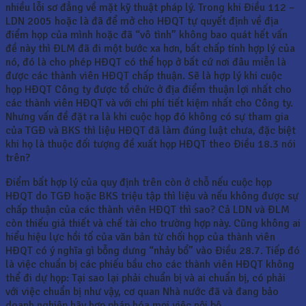
nhiều lỗi sơ đẳng về mặt kỹ thuật pháp lý. Trong khi Điều 112 –
LDN 2005 hoặc là đã để mở cho HĐQT tự quyết định về địa
điểm họp của mình hoặc đã “vô tình” không bao quát hết vấn
đề này thì ĐLM đã đi một bước xa hơn, bất chấp tính hợp lý của
nó, đó là cho phép HĐQT có thể họp ở bất cứ nơi đâu miễn là
được các thành viên HĐQT chấp thuận. Sẽ là hợp lý khi cuộc
họp HĐQT Công ty được tổ chức ở địa điểm thuận lợi nhất cho
các thành viên HĐQT và với chi phí tiết kiệm nhất cho Công ty.
Nhưng vấn đề đặt ra là khi cuộc họp đó không có sự tham gia
của TGĐ và BKS thì liệu HĐQT đã làm đúng luật chưa, đặc biệt
khi họ là thuộc đối tượng đề xuất họp HĐQT theo Điều 18.3 nói
trên?
Điểm bất hợp lý của quy định trên còn ở chỗ nếu cuộc họp
HĐQT do TGĐ hoặc BKS triệu tập thì liệu và nếu không được sự
chấp thuận của các thành viên HĐQT thì sao? Cả LDN và ĐLM
còn thiếu giả thiết và chế tài cho trường hợp này. Cũng không ai
hiểu hiệu lực hồi tố của văn bản từ chối họp của thành viên
HĐQT có ý nghĩa gì bỗng dưng “nhảy bổ” vào Điều 28.7. Tiếp đó
là việc chuẩn bị các phiếu bầu cho các thành viên HĐQT không
thể đi dự họp: Tại sao lại phải chuẩn bị và ai chuẩn bị, có phải
với việc chuẩn bị như vậy, cơ quan Nhà nước đã và đang bảo
doanh nghiệp hãy hợp pháp hóa mọi việc nội bộ.