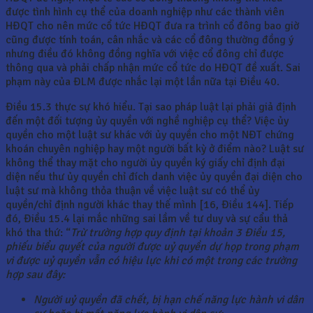
được tình hình cụ thể của doanh nghiệp như các thành viên
HĐQT cho nên mức cổ tức HĐQT đưa ra trình cổ đông bao giờ
cũng được tính toán, cân nhắc và các cổ đông thường đồng ý
nhưng điều đó không đồng nghĩa với việc cổ đông chỉ được
thông qua và phải chấp nhận mức cổ tức do HĐQT đề xuất. Sai
phạm này của ĐLM được nhắc lại một lần nữa tại Điều 40.
Điều 15.3 thực sự khó hiểu. Tại sao pháp luật lại phải giả định
đến một đối tượng ủy quyền với nghề nghiệp cụ thể? Việc ủy
quyền cho một luật sư khác với ủy quyền cho một NĐT chứng
khoán chuyên nghiệp hay một người bất kỳ ở điểm nào? Luật sư
không thể thay mặt cho người ủy quyền ký giấy chỉ định đại
diện nếu thư ủy quyền chỉ đích danh việc ủy quyền đại diện cho
luật sư mà không thỏa thuận về việc luật sư có thể ủy
quyền/chỉ định người khác thay thế mình [16, Điều 144]. Tiếp
đó, Điều 15.4 lại mắc những sai lầm về tư duy và sự cẩu thả
khó tha thứ: “
Trừ trường hợp quy định tại
khoản 3 Điều 15,
phiếu biểu quyết của người được uỷ quyền dự họp trong phạm
vi được uỷ quyền vẫn có hiệu lực khi có một trong các trường
hợp sau đây:
Người uỷ quyền đã chết, bị hạn chế năng lực hành vi dân