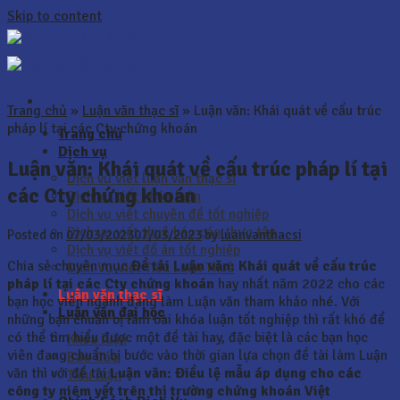
Skip to content
Trang chủ
»
Luận văn thạc sĩ
»
Luận văn: Khái quát về cấu trúc
pháp lí tại các Cty chứng khoán
Trang chủ
Dịch vụ
Luận văn: Khái quát về cấu trúc pháp lí tại
Dịch vụ viết luận văn thạc sĩ
các Cty chứng khoán
Dịch vụ viết khóa luận
Dịch vụ viết chuyên đề tốt nghiệp
Dịch vụ viết thuê báo cáo thực tập
Posted on
07/03/2023
07/03/2023
by
luanvanthacsi
Dịch vụ viết đồ án tốt nghiệp
Chia sẻ chuyên mục
Đề tài Luận văn: Khái quát về cấu trúc
Dịch Vụ Viết Tiểu Luận Thuê
pháp lí tại các Cty chứng khoán
hay nhất năm 2022 cho các
Luận văn thạc sĩ
bạn học viên ngành đang làm Luận văn tham khảo nhé. Với
Luận văn đại học
những bạn chuẩn bị làm bài khóa luận tốt nghiệp thì rất khó để
có thể tìm hiểu được một đề tài hay, đặc biệt là các bạn học
Khóa luận
viên đang chuẩn bị bước vào thời gian lựa chọn đề tài làm Luận
Báo Cáo
văn thì với đề tài
Luận văn:
Điều lệ mẫu áp dụng cho các
Tiểu luận
công ty niêm yết trên thị trường chứng khoán Việt