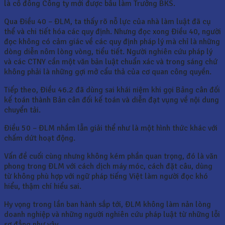
là cổ đông Công ty mới được bầu làm Trưởng BKS.
Qua Điều 40 – ĐLM, ta thấy rõ nỗ lực của nhà làm luật đã cụ
thể và chi tiết hóa các quy định. Nhưng đọc xong Điều 40, người
đọc không có cảm giác về các quy định pháp lý mà chỉ là những
dòng diễn nôm lòng vòng, tiểu tiết. Người nghiên cứu pháp lý
và các CTNY cần một văn bản luật chuẩn xác và trong sáng chứ
không phải là những gợi mở cẩu thả của cơ quan công quyền.
Tiếp theo, Điều 46.2 đã dùng sai khái niệm khi gọi Bảng cân đối
kế toán thành Bản cân đối kế toán và diễn đạt vụng về nội dung
chuyển tải.
Điều 50 – ĐLM nhầm lẫn giải thể như là một hình thức khác với
chấm dứt hoạt động.
Vấn đề cuối cùng nhưng không kém phần quan trọng, đó là văn
phong trong ĐLM với cách dịch máy móc, cách đặt câu, dùng
từ không phù hợp với ngữ pháp tiếng Việt làm người đọc khó
hiểu, thậm chí hiểu sai.
Hy vọng trong lần ban hành sắp tới, ĐLM không làm nản lòng
doanh nghiệp và những người nghiên cứu pháp luật từ những lỗi
sơ đẳng như vậy.