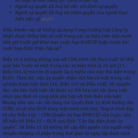
sự hoặc bị mất năng lực hành vi dân sự;
Người uỷ quyền đã huỷ bỏ việc chỉ định uỷ quyền;
Người uỷ quyền đã huỷ bỏ thẩm quyền của người thực
hiện việc uỷ
quyền.
Điều khoản này sẽ không áp dụng trong trường hợp Công ty
nhận được thông báo về một trong các sự kiện trên bốn mươi
tám giờ trước giờ khai mạc
cuộc họp ĐHĐCĐ hoặc trước khi
cuộc họp được triệu tập lại”.
Điều 15.4 không những trái với LDN 2005 bởi theo Luật thì thời
gian báo trước về một trong các sự kiện trên là 24 giờ [17,
Điều 101.4] mà còn đi ngược lại ý nghĩa của việc đại diện trong
BLDS. Theo đó, việc ủy quyền chấm dứt khi có một trong các
sự kiện được luật định [16, Điều 147 và Điều 148]. Về nguyên
tắc, văn bản dưới luật chỉ được cụ thể hóa các nội dung luật
chưa quy định rõ song phải phù hợp với tinh thần của luật.
Nhưng nhìn vào các nội dung mà Quyết định 15 định hướng cho
CTNY, có vẻ như ĐLM đang một mình một chợ. Thay vì trình bày
rõ như Điều 101 – LDN (Quyền dự họp ĐHĐCĐ) vừa logic, vừa
dễ hiểu thì Điều 15 – ĐLM quy định “Các đại diện được ủy
quyền”. Và Điều 15 đã không đề cập đến quyền của người nhận
chuyển nhượng cổ phần trong thời gian từ ngày lập danh sách