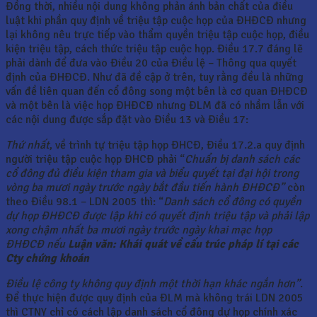
Đồng thời, nhiều nội dung không phản ánh bản chất của điều
luật khi phần quy định về triệu tập cuộc họp của ĐHĐCĐ nhưng
lại không nêu trực tiếp vào thẩm quyền triệu tập cuộc họp, điều
kiện triệu tập, cách thức triệu tập cuộc họp. Điều 17.7 đáng lẽ
phải dành để đưa vào Điều 20 của Điều lệ – Thông qua quyết
định của ĐHĐCĐ. Như đã đề cập ở trên, tuy rằng đều là những
vấn đề liên quan đến cổ đông song một bên là cơ quan ĐHĐCĐ
và một bên là việc họp ĐHĐCĐ nhưng ĐLM đã có nhầm lẫn với
các nội dung được sắp đặt vào Điều 13 và Điều 17:
Thứ nhất
, về trình tự triệu tập họp ĐHCĐ, Điều 17.2.a quy định
người triệu tập cuộc họp ĐHCĐ phải “
Chuẩn bị danh sách các
cổ đông đủ điều kiện
tham gia và biểu quyết tại đại hội trong
vòng ba mươi ngày trước ngày bắt đầu tiến hành ĐHĐCĐ”
còn
theo Điều 98.1 – LDN 2005 thì: “
Danh sách cổ đông có quyền
dự họp ĐHĐCĐ được lập khi có quyết định triệu tập và phải lập
xong chậm nhất ba mươi ngày trước ngày khai mạc họp
ĐHĐCĐ nếu
Luận văn: Khái quát về cấu trúc pháp lí tại các
Cty chứng khoán
Điều lệ công ty không quy định một thời hạn khác ngắn hơn”
.
Để thực hiện được quy định của ĐLM mà không trái LDN 2005
thì CTNY chỉ có cách lập danh sách cổ đông dự họp chính xác