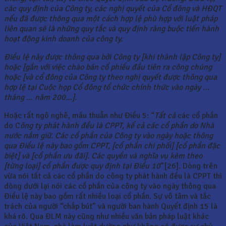
các quy định của Công ty, các nghị quyết của Cổ đông và HĐQT
nếu đã được thông qua một cách hợp lệ phù hợp với luật pháp
liên quan sẽ là những quy tắc và quy định ràng buộc tiến hành
hoạt động kinh doanh của công ty.
Điều lệ này được thông qua bởi Công ty [khi thành lập Công ty]
hoặc
[gắn với việc chào bán cổ phiếu đầu tiên ra công chúng
hoặc [và cổ đông của Công ty theo nghị quyết được thông qua
hợp lệ tại Cuộc họp Cổ đông tổ chức chính thức vào ngày …
tháng … năm 200…].
Hoặc rất ngô nghê, mâu thuẫn như Điều 5: “
Tất cả
các cổ phần
do C
ông ty phát hành đều là CPPT, kể cả các cổ phần do Nhà
nước nắm giữ. Các cổ phần của Công ty vào ngày hoặc thông
qua Điều lệ này bao gồm CPPT, [cổ phần chi phối] [cổ phần đặc
biệt] và [cổ phần ưu đãi]. Các quyền và nghĩa vụ kèm theo
[từng loại] cổ phần được quy định tại Điều 10
”[26]. Dòng trên
vừa nói tất cả các cổ phần do công ty phát hành đều là CPPT thì
dòng dưới lại nói các cổ phần của công ty vào ngày thông qua
Điều lệ này bao gồm rất nhiều loại cổ phần. Sự vô tâm và tắc
trách của người “chắp bút” và người ban hành Quyết định 15 là
khá rõ. Qua ĐLM này cũng như nhiều văn bản pháp luật khác