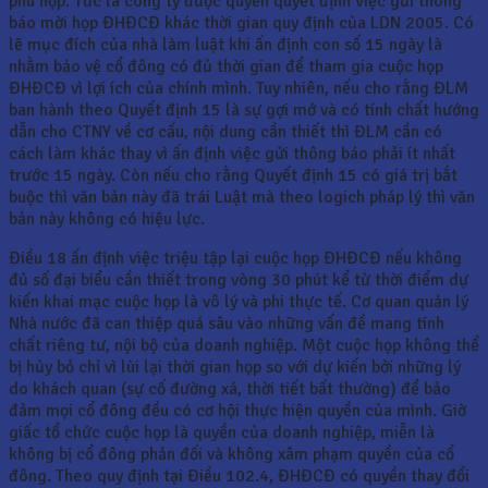
phù hợp. Tức là công ty được quyền quyết định việc gửi thông
báo mời họp ĐHĐCĐ khác thời gian quy định của LDN 2005. Có
lẽ mục đích của nhà làm luật khi ấn định con số 15 ngày là
nhằm bảo vệ cổ đông có đủ thời gian để tham gia cuộc họp
ĐHĐCĐ vì lợi ích của chính mình. Tuy nhiên, nếu cho rằng ĐLM
ban hành theo Quyết định 15 là sự gợi mở và có tính chất hướng
dẫn cho CTNY về cơ cấu, nội dung cần thiết thì ĐLM cần có
cách làm khác thay vì ấn định việc gửi thông báo phải ít nhất
trước 15 ngày. Còn nếu cho rằng Quyết định 15 có giá trị bắt
buộc thì văn bản này đã trái Luật mà theo logich pháp lý thì văn
bản này không có hiệu lực.
Điều 18 ấn định việc triệu tập lại cuộc họp ĐHĐCĐ nếu không
đủ số đại biểu cần thiết trong vòng 30 phút kể từ thời điểm dự
kiến khai mạc cuộc họp là vô lý và phi thực tế. Cơ quan quản lý
Nhà nước đã can thiệp quá sâu vào những vấn đề mang tính
chất riêng tư, nội bộ của doanh nghiệp. Một cuộc họp không thể
bị hủy bỏ chỉ vì lùi lại thời gian họp so với dự kiến bởi những lý
do khách quan (sự cố đường xá, thời tiết bất thường) để bảo
đảm mọi cổ đông đều có cơ hội thực hiện quyền của mình. Giờ
giấc tổ chức cuộc họp là quyền của doanh nghiệp, miễn là
không bị cổ đông phản đối và không xâm phạm quyền của cổ
đông. Theo quy định tại Điều 102.4, ĐHĐCĐ có quyền thay đổi