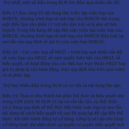
Thứ nhất,
một số điều trong ĐLM ôm đồm quá nhiều vấn đề:
Điều 17 đưa cùng 03 nội dung lớn: triệu tập cuộc họp của
ĐHĐCĐ, chương trình họp và mời họp của ĐHĐCĐ vào trong
một điều làm cho Điều 17 trở nên dàn trải và bị phá vỡ tính
lôgich. Trong khi đang đề cập đến việc triệu tập cuộc họp của
ĐHĐCĐ, chương trình họp và mời họp của ĐHĐCĐ điều luật lại
xen lẫn các quy định về giá trị của cuộc họp ĐHĐCĐ;
Điều 28 – Các cuộc họp về HĐQT – trình bày quá nhiều vấn đề:
về cuộc họp của HĐQT, về nghị quyết, biên bản của HĐQT, về
biểu quyết, về hoạt động của các tiểu ban trực thuộc HĐQT hay
giá trị pháp lý của hành động. Việc quy định như trên quá rườm
rà và phức tạp.
Thứ hai,
nhiều điều trong ĐLM có cơ cấu và nội dung lộn xộn:
Điều 19: Thay vì chia thành hai phần thể thức và biểu quyết như
trong LDN 2005 thì ĐLM 15 lại cơ cấu lẫn lộn, cụ thể: Điều
19.2 đang quy định về thể thức tiến hành cuộc họp lại xen lẫn
nội dung về cách biểu quyết rồi sau đó quay lại đề cập đến thể
thức:
Khi tiến hành đăng ký cổ đông, Công ty sẽ cấp cho từng
cổ đông hoặc đại diện được uỷ quyền có quyền biểu quyết một