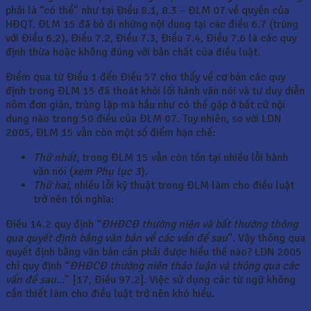
phải là “có thể” như tại Điều 8.1, 8.3 – ĐLM 07 về quyền của
HĐQT. ĐLM 15 đã bỏ đi những nội dung tại các điều 6.7 (trùng
với Điều 6.2), Điều 7.2, Điều 7.3, Điều 7.4, Điều 7.6 là các quy
định thừa hoặc không đúng với bản chất của điều luật.
Điểm qua từ Điều 1 đến Điều 57 cho thấy về cơ bản các quy
định trong ĐLM 15 đã thoát khỏi lối hành văn nói và tư duy diễn
nôm đơn giản, trùng lặp mà hầu như có thể gặp ở bất cứ nội
dung nào trong 50 điều của ĐLM 07. Tuy nhiên, so với LDN
2005, ĐLM 15 vẫn còn một số điểm hạn chế:
Thứ nhất,
trong ĐLM 15 vẫn còn tồn tại nhiều lỗi hành
văn nói (
xem Phụ lục 3
).
Thứ hai
, nhiều lỗi kỹ thuật trong ĐLM làm cho điều luật
trở nên tối nghĩa:
Điều 14.2 quy định “
ĐHĐCĐ thường niên và bất thường thông
qua quyết định bằng văn bản về các vấn đề sau
”. Vậy thông qua
quyết định bằng văn bản cần phải được hiểu thế nào? LDN 2005
chỉ quy định “
ĐHĐCĐ thường niên thảo luận và thông qua các
vấn đề sau.
..” [17, Điều 97.2]. Việc sử dụng các từ ngữ không
cần thiết làm cho điều luật trở nên khó hiểu.