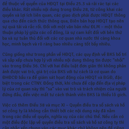
đề thuộc về quyền của HĐQT tại Điều 25.3 và rải rác tại các
điều khác. Rất nhiều nội dung trong Điều 28, từ công khai các
quyền và lợi ích liên quan, các giao dịch phải được HĐQT thông
qua cho đến cách thức thông qua, Biên bản họp HĐQT tạo nên
sự quá tải và rắc rối. Đối với một văn bản như ĐLM – một thỏa
thuận pháp lý giữa các cổ đông, là sự cam kết đối với bên thứ
ba và sự tuân thủ đối với các cơ quan nhà nước thì càng khoa
học, minh bạch và rõ ràng bao nhiêu càng tốt bấy nhiêu.
Cũng giống như trong phần về HĐQT, các quy định về BKS bố trí
và sắp xếp chưa hợp lý với nhiều nội dung thông tin được “nhồi”
vào trong Điều 36. Chỉ với hai điều luật đơn giản thì không phản
ánh được vai trò, giá trị của BKS với tư cách là cơ quan do
ĐHĐCĐ bầu ra để giám sát họat động của HĐQT và BGĐ, đặc
biệt trong các CTNY. Đồng thời, khi chưa đề cập đến địa vị pháp
lý của cơ quan này thì “sa” vào vai trò và trách nhiệm của người
đứng đầu, đến việc mất tư cách thành viên BKS là thiếu lô gich.
Việc có thêm Điều 38 và mục XI – Quyền điều tra sổ sách và hồ
sơ công ty là không cần thiết bởi các nội dung này đã nằm
trong các điều về quyền, nghĩa vụ của các chủ thể. Nếu cần có
một điều độc lập về quyền điều tra sổ sách và hồ sơ công ty thì
cân nhắc xếp chung vào các mục khác chứ không nên để riêng