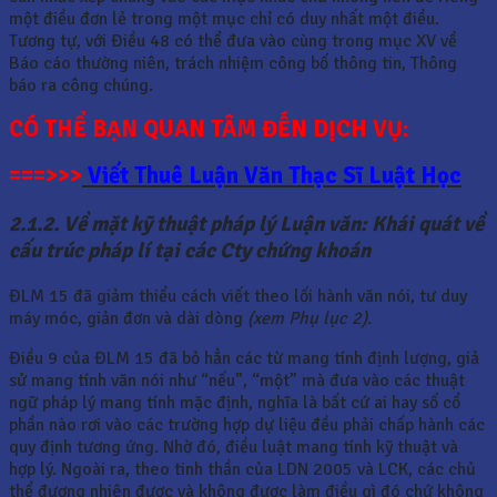
một điều đơn lẻ trong một mục chỉ có duy nhất một điều.
Tương tự, với Điều 48 có thể đưa vào cùng trong mục XV về
Báo cáo thường niên, trách nhiệm công bố thông tin, Thông
báo ra công chúng.
CÓ THỂ BẠN QUAN TÂM ĐẾN DỊCH VỤ:
===>>>
Viết Thuê Luận Văn Thạc Sĩ Luật Học
2.1.2. Về mặt kỹ thuật pháp lý Luận văn: Khái quát về
cấu trúc pháp lí tại các Cty chứng khoán
ĐLM 15 đã giảm thiểu cách viết theo lối hành văn nói, tư duy
máy móc, giản đơn và dài dòng
(xem Phụ lục 2).
Điều 9 của ĐLM 15 đã bỏ hẳn các từ mang tính định lượng, giả
sử mang tính văn nói như “nếu”, “một” mà đưa vào các thuật
ngữ pháp lý mang tính mặc định, nghĩa là bất cứ ai hay số cổ
phần nào rơi vào các trường hợp dự liệu đều phải chấp hành các
quy định tương ứng. Nhờ đó, điều luật mang tính kỹ thuật và
hợp lý. Ngoài ra, theo tinh thần của LDN 2005 và LCK, các chủ
thể đương nhiên được và không được làm điều gì đó chứ không