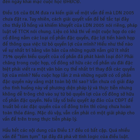
đến ngày khai mạc cuộc học ĐHĐCĐ.
Điều 16 của ĐLM đưa ra kiến giải về một vấn đề mà LDN 2005
chưa đặt ra. Tuy nhiên, cách giải quyết vấn đề bế tắc tại đây
cho thấy lỗ hổng và khiếm khuyết của LDN 2005 nói riêng, pháp
luật về TTCK nói chung. Liệu có khả thi về một cuộc họp do các
cổ đông nắm các loại cổ phần đặc quyền, đặc lợi tiến hành họp
để thông qua việc từ bỏ quyền lợi của mình? Hiểu như thế nào
về sự nhất trí bằng văn bản của những người nắm giữ ít nhất
75% quyền biểu quyết của cổ phần đã phát hành loại đó? Phải
chăng trong cuộc họp, cổ đông sở hữu các cổ phần ưu đãi đặc
biệt phải viết ra một văn bản cụ thể nhất trí thay đổi các quyền
lợi của mình? Nếu cuộc họp lần 2 mà những người có cổ phần
đặc quyền này vắng mặt toàn bộ thì sao? Vẫn chưa có giải đáp
cho tình huống này về phương diện pháp lý và thực tiễn nhưng
không dễ trông chờ vào sự từ bỏ quyền lợi của cổ đông sở hữu
cổ phần đặc quyền. Nếu lấy số biểu quyết áp đảo của CĐPT để
truất bỏ các đặc quyền của cổ đông trên thì cũng chưa hoàn
toàn thỏa đáng. Mặc dù vậy, vẫn cần phải có một giải pháp cho
vấn đề trên trong thực tiễn pháp lý.
Hầu hết các nội dung của Điều 17 đều có bất cập. Quá nhiều
vấn đề “túm tụm” tại đây đã phá vỡ tính logic của điều luật.