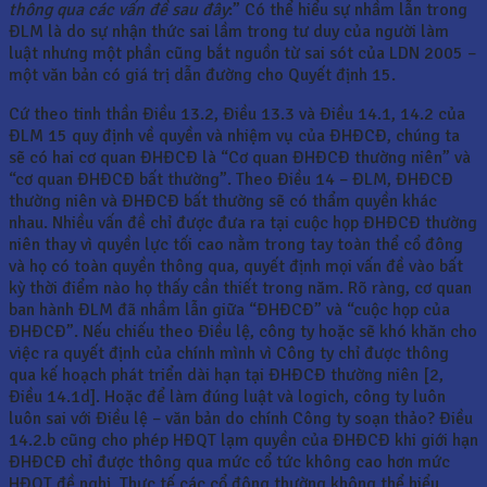
thông qua các vấn đề sau đây
:” Có thể hiểu sự nhầm lẫn trong
ĐLM là do sự nhận thức sai lầm trong tư duy của người làm
luật nhưng một phần cũng bắt nguồn từ sai sót của LDN 2005 –
một văn bản có giá trị dẫn đường cho Quyết định 15.
Cứ theo tinh thần Điều 13.2, Điều 13.3 và Điều 14.1, 14.2 của
ĐLM 15 quy định về quyền và nhiệm vụ của ĐHĐCĐ, chúng ta
sẽ có hai cơ quan ĐHĐCĐ là “Cơ quan ĐHĐCĐ thường niên” và
“cơ quan ĐHĐCĐ bất thường”. Theo Điều 14 – ĐLM, ĐHĐCĐ
thường niên và ĐHĐCĐ bất thường sẽ có thẩm quyền khác
nhau. Nhiều vấn đề chỉ được đưa ra tại cuộc họp ĐHĐCĐ thường
niên thay vì quyền lực tối cao nằm trong tay toàn thể cổ đông
và họ có toàn quyền thông qua, quyết định mọi vấn đề vào bất
kỳ thời điểm nào họ thấy cần thiết trong năm. Rõ ràng, cơ quan
ban hành ĐLM đã nhầm lẫn giữa “ĐHĐCĐ” và “cuộc họp của
ĐHĐCĐ”. Nếu chiếu theo Điều lệ, công ty hoặc sẽ khó khăn cho
việc ra quyết định của chính mình vì Công ty chỉ được thông
qua kế hoạch phát triển dài hạn tại ĐHĐCĐ thường niên [2,
Điều 14.1d]. Hoặc để làm đúng luật và logich, công ty luôn
luôn sai với Điều lệ – văn bản do chính Công ty soạn thảo? Điều
14.2.b cũng cho phép HĐQT lạm quyền của ĐHĐCĐ khi giới hạn
ĐHĐCĐ chỉ được thông qua mức cổ tức không cao hơn mức
HĐQT đề nghị. Thực tế các cổ đông thường không thể hiểu