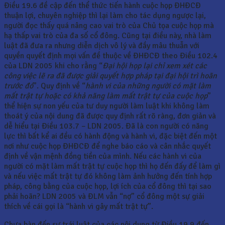
Điều 19.6 đề cập đến thể thức tiến hành cuộc họp ĐHĐCĐ
thuận lợi, chuyên nghiệp thì lại làm cho tác dụng ngược lại,
người đọc thấy quá nâng cao vai trò của Chủ tọa cuộc họp mà
hạ thấp vai trò của đa số cổ đông. Cũng tại điều này, nhà làm
luật đã đưa ra nhưng diễn dịch vô lý và đầy mâu thuẫn với
quyền quyết định mọi vấn đề thuộc về ĐHĐCĐ theo Điều 102.4
của LDN 2005 khi cho rằng “
Đại hội họp lại chỉ xem xét các
công việc lẽ ra đã được giải quyết hợp pháp tại đại hội trì hoãn
trước đó
”. Quy định về “
hành vi của những người có mặt làm
mất trật tự hoặc có khả năng làm mất trật tự của cuộc họp
”
thể hiện sự non yếu của tư duy người làm luật khi không làm
thoát ý của nội dung đã được quy định rất rõ ràng, đơn giản và
dễ hiểu tại Điều 103.7 – LDN 2005. Đã là con người có năng
lực thì bất kể ai đều có hành động và hành vi, đặc biệt đến một
nơi như cuộc họp ĐHĐCĐ để nghe báo cáo và cân nhắc quyết
định về vận mệnh đồng tiền của mình. Nếu các hành vi của
người có mặt làm mất trật tự cuộc họp thì họ đến đấy để làm gì
và nếu việc mất trật tự đó không làm ảnh hưởng đến tính hợp
pháp, công bằng của cuộc họp, lợi ích của cổ đông thì tại sao
phải hoãn? LDN 2005 và ĐLM vẫn “nợ” cổ đông một sự giải
thích về cái gọi là “hành vi gây mất trật tự”.
Chưa bàn đến sự trái luật của các nội dung từ Điều 19.9 đến