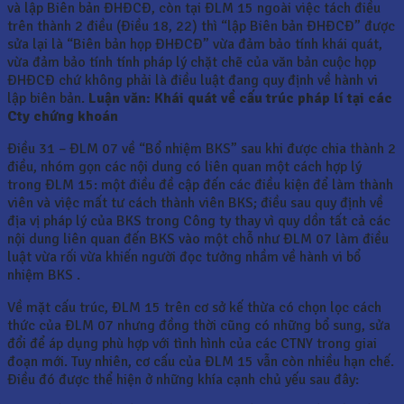
và lập Biên bản ĐHĐCĐ, còn tại ĐLM 15 ngoài việc tách điều
trên thành 2 điều (Điều 18, 22) thì “lập Biên bản ĐHĐCĐ” được
sửa lại là “Biên bản họp ĐHĐCĐ” vừa đảm bảo tính khái quát,
vừa đảm bảo tính tính pháp lý chặt chẽ của văn bản cuộc họp
ĐHĐCĐ chứ không phải là điều luật đang quy định về hành vi
lập biên bản.
Luận văn: Khái quát về cấu trúc pháp lí tại các
Cty chứng khoán
Điều 31 – ĐLM 07 về “Bổ nhiệm BKS” sau khi được chia thành 2
điều, nhóm gọn các nội dung có liên quan một cách hợp lý
trong ĐLM 15: một điều đề cập đến các điều kiện để làm thành
viên và việc mất tư cách thành viên BKS; điều sau quy định về
địa vị pháp lý của BKS trong Công ty thay vì quy dồn tất cả các
nội dung liên quan đến BKS vào một chỗ như ĐLM 07 làm điều
luật vừa rối vừa khiến người đọc tưởng nhầm về hành vi bổ
nhiệm BKS .
Về mặt cấu trúc, ĐLM 15 trên cơ sở kế thừa có chọn lọc cách
thức của ĐLM 07 nhưng đồng thời cũng có những bổ sung, sửa
đổi để áp dụng phù hợp với tình hình của các CTNY trong giai
đoạn mới. Tuy nhiên, cơ cấu của ĐLM 15 vẫn còn nhiều hạn chế.
Điều đó được thể hiện ở những khía cạnh chủ yếu sau đây: