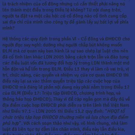
là trách nhiệm của cổ đông nhưng có cần thiết phải nâng nó
lên thành một điều trong Điều lệ không? Từ nội dung trên,
người ta đặt ra một câu hỏi: có cổ đông nào cố tình cung cấp
sai địa chỉ của mình cho công ty để gánh lấy sự bất lợi về phía
mình?
Hệ thống các quy định trong phần VI – Cổ đông và ĐHĐCĐ cho
người đọc suy nghĩ: dường như người chắp bút không muốn
ĐLM mà cơ quan này ban hành là sự sao chép lại luật cho nên
đã cố tình làm khác LDN 2005 bằng cách trộn lẫn và đảo tung
các điều luật vốn đã tương đối hợp lý trong LDN thành một mớ
hỗn độn và hổ lốn trong ĐLM. Điều 13 thay vì làm rõ vai trò, vị
trí, chức năng, các quyền và nhiệm vụ của cơ quan ĐHĐCĐ thì
điều này lại sa vào thẩm quyền triệu tập các cuộc họp của
ĐHĐCĐ mà đáng lẽ phần nội dung này phải nằm trong Điều 17
của ĐLM (Điều 17: Triệu tập ĐHĐCĐ, chương trình họp, và
thông báo họp ĐHĐCĐ); Thay vì đề cập ngắn gọn mà đầy đủ về
địa điểm cuộc họp ĐHĐCĐ phải diễn ra trên lãnh thổ Việt Nam
như Điều 97.1 – LDN 2005 thì Điều 13.2 quy định: “
HĐQT tổ
chức triệu tập họp ĐHĐCĐ thường niên và lựa chọn địa điểm
phù hợ
p”. Với cách soạn thảo như vậy, vô hình chung, nhà làm
luật đã liên tục tự dẫm lên chân mình, điều này lẫn điều kia,