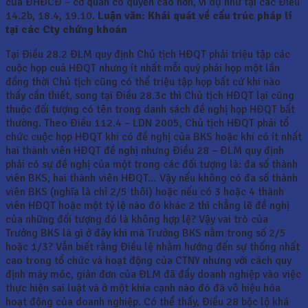
của ĐHĐCĐ – cơ quan có quyền cao hơn, ví dụ như tại các Điều
14.2b, 18.4, 19.10.
Luận văn: Khái quát về cấu trúc pháp lí
tại các Cty chứng khoán
Tại Điều 28.2 ĐLM quy định Chủ tịch HĐQT phải triệu tập các
cuộc họp cuả HĐQT nhưng ít nhất mỗi quý phải họp một lần
đồng thời Chủ tịch cũng có thể triệu tập họp bất cứ khi nào
thấy cần thiết, song tại Điều 28.3c thì Chủ tịch HĐQT lại cũng
thuộc đối tượng có tên trong danh sách đề nghị họp HĐQT bất
thường. Theo Điều 112.4 – LDN 2005, Chủ tịch HĐQT phải tổ
chức cuộc họp HĐQT khi có đề nghị của BKS hoặc khi có ít nhất
hai thành viên HĐQT đề nghị nhưng Điều 28 – ĐLM quy định
phải có sự đề nghị của một trong các đối tượng là: đa số thành
viên BKS, hai thành viên HĐQT… Vậy nếu không có đa số thành
viên BKS (nghĩa là chỉ 2/5 thôi) hoặc nếu có 3 hoặc 4 thành
viên HĐQT hoặc một tỷ lệ nào đó khác 2 thì chẳng lẽ đề nghị
của những đối tượng đó là không hợp lệ? Vậy vai trò của
Trưởng BKS là gì ở đây khi mà Trưởng BKS nằm trong số 2/5
hoặc 1/3? Vẫn biết rằng Điều lệ nhằm hướng đến sự thống nhất
cao trong tổ chức và hoạt động của CTNY nhưng với cách quy
định máy móc, giản đơn của ĐLM đã đẩy doanh nghiệp vào việc
thực hiện sai luật và ở một khía cạnh nào đó đã vô hiệu hóa
hoạt động của doanh nghiệp. Có thể thấy, Điều 28 bộc lộ khá