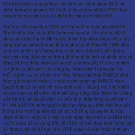
30 ngày trước ngày dự họp, nếu sớm hơn sẽ vi phạm ĐLM và
chậm hơn sẽ vi phạm LDN 2005. Liệu có bao nhiêu CTNY thực
hiên được như vậy và ai có thể biết chính xác điều đó?
Thứ hai
, việc quy định CTNY gửi Thông báo cuộc họp ĐHĐCĐ
đến tổ chức lưu ký là điều hoàn toàn phi lý. Tổ chức lưu ký là
pháp nhân độc lập do Nhà nước thành lập nhằm thực hiện chức
năng lưu ký chứng khoán, không phải là cổ đông để CTNY phải
có trách nhiệm gửi Thông báo cuộc họp. Hơn nữa, gửi thông
báo cuộc họp đến các cổ đông (không phân biệt cổ phiếu của cổ
đông đã thực hiện niêm yết hay chưa niêm yết) là trách nhiệm
và nghĩa vụ bắt buộc của công ty, không phải là chuyện “có
thể”. Ngoài ra, có ý kiến cho rằng thông báo họp ĐHĐCĐ phải
được gửi trước ít nhất 15 ngày trước ngày họp ĐHĐCĐ theo
Quyết định 15 là một văn bản dưới luật – nhưng trái luật khiến
các cơ quan và tổ chức niêm yết lúng túng: Nếu chấp hành đúng
luật thì trái với Quyết định 15, nếu thực hiện đúng Quyết định
thì trái luật? Cá nhân người viết cho rằng quy định thời hạn gửi
thông báo mời họp đến tất cả các cổ đông có quyền dự họp
chậm nhất 07 ngày làm việc trước ngày khai mạc như Điều 100
– LDN 2005 để áp dụng đối với CTNY có thể chưa hoàn toàn hợp
lý nhưng Luật đã để ngỏ cho CTCP quyền ấn định một thời hạn