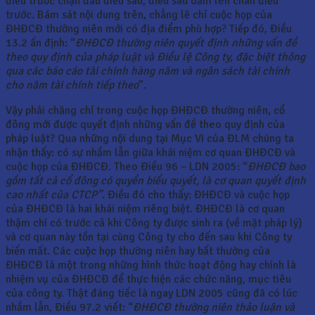
điều trước chặn đầu điều sau, điều sau dẫm lên chân điều
trước. Bám sát nội dung trên, chẳng lẽ chỉ cuộc họp của
ĐHĐCĐ thường niên mới có địa điểm phù hợp? Tiếp đó, Điều
13.2 ấn định: “
ĐHĐCĐ thường niên quyết định những vấn đề
theo quy định của pháp luật và Điều lệ Công ty, đặc biệt thông
qua các báo cáo tài chính hàng năm và ngân sách tài chính
cho năm tài chính tiếp theo
”.
Vậy phải chăng chỉ trong cuộc họp ĐHĐCĐ thường niên, cổ
đông mới được quyết định những vấn đề theo quy định của
pháp luật? Qua những nội dung tại Mục VI của ĐLM chúng ta
nhận thấy: có sự nhầm lẫn giữa khái niệm cơ quan ĐHĐCĐ và
cuộc họp của ĐHĐCĐ. Theo Điều 96 – LDN 2005: “
ĐHĐCĐ bao
gồm tất cả cổ đông có quyền biểu quyết, là cơ quan quyết định
cao nhất của CTCP”
. Điều đó cho thấy: ĐHĐCĐ và cuộc họp
của ĐHĐCĐ là hai khái niệm riêng biệt. ĐHĐCĐ là cơ quan
thậm chí có trước cả khi Công ty được sinh ra (về mặt pháp lý)
và cơ quan này tồn tại cùng Công ty cho đến sau khi Công ty
biến mất. Các cuộc họp thường niên hay bất thường của
ĐHĐCĐ là một trong những hình thức hoạt động hay chính là
nhiệm vụ của ĐHĐCĐ để thực hiện các chức năng, mục tiêu
của công ty. Thật đáng tiếc là ngay LDN 2005 cũng đã có lúc
nhầm lẫn, Điều 97.2 viết: “
ĐHĐCĐ thường niên thảo luận và