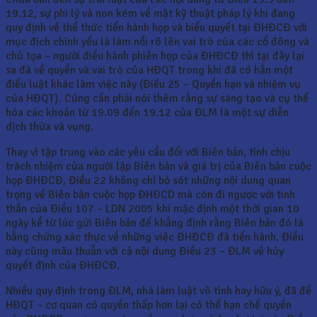
19.12, sự phi lý và non kém về mặt kỹ thuật pháp lý khi đang
quy định về thể thức tiến hành họp và biểu quyết tại ĐHĐCĐ với
mục đích chính yếu là làm nổi rõ lên vai trò của các cổ đông và
chủ tọa – người điều hành phiên họp của ĐHĐCĐ thì tại đây lại
sa đà về quyền và vai trò của HĐQT trong khi đã có hẳn một
điều luật khác làm việc này (Điều 25 – Quyền hạn và nhiệm vụ
của HĐQT). Cũng cần phải nói thêm rằng sự sáng tạo và cụ thể
hóa các khoản từ 19.09 đến 19.12 của ĐLM là một sự diễn
dịch thừa và vụng.
Thay vì tập trung vào các yêu cầu đối với Biên bản, tính chịu
trách nhiệm của người lập Biên bản và giá trị của Biên bản cuộc
họp ĐHĐCĐ, Điều 22 không chỉ bỏ sót những nội dung quan
trọng về Biên bản cuộc họp ĐHĐCD mà còn đi ngược với tinh
thần của Điều 107 – LDN 2005 khi mặc định một thời gian 10
ngày kể từ lúc gửi Biên bản để khẳng định rằng Biên bản đó là
bằng chứng xác thực về những việc ĐHĐCĐ đã tiến hành. Điều
này cũng mâu thuẫn với cả nội dung Điều 23 – ĐLM về hủy
quyết định của ĐHĐCĐ.
Nhiều quy định trong ĐLM, nhà làm luật vô tình hay hữu ý, đã để
HĐQT – cơ quan có quyền thấp hơn lại có thể hạn chế quyền