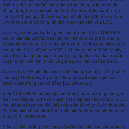
trình tự, thủ tục và điều kiện thành lập, đăng ký kinh doanh…
thì áp dụng theo quy định của luật đó. Hoạt động và thủ tục
niêm yết thuộc quy định và sự điều chỉnh của LCK, do đó tỷ lệ
5% được coi là cổ đông lớn phải theo quy định của LCK;
Thứ hai,
xét về giá trị thời gian hiệu lực thì LCK và LDN 2005
đều là văn bản luật do Quốc hội ban hành và có giá trị tương
đương nhau nhưng LCK ra đời năm 2006, có hiệu lực năm 2007
trong khi LDN ra đời năm 2005, có hiệu lực năm 2006. Vì vậy,
đối với văn bản pháp luật có giá trị ngang nhau, văn bản ra đời
sau phủ định văn bản trước và giá trị cao hơn văn bản trước.
Thứ ba
, tỷ lệ 5% phù hợp với xu thế chung: Tại một số luật khác
như Luật TCTD cũng lấy mốc 5% là tỷ lệ để quyết định các
quyền quan trọng của cổ đông [22, Điều 4.26].
Điều 11.3b: ĐLM chỉ quy định cổ đông/nhóm cổ đông nắm giữ
trên 5% tổng số CPPT có quyền triệu tập cuộc họp của ĐHĐCĐ
mà không nêu ra các điều kiện để triệu tập như vậy là chưa đầy
đủ. Cần phải có sự chi tiết tối thiểu nhằm đảm bảo nội dung của
Điều 79.3 – LDN 2005.
Điều 12: Đành rằng việc cung cấp địa chỉ chính xác cho công ty