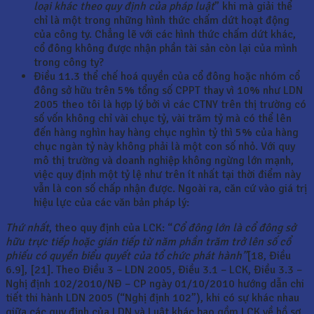
loại khác theo quy định của pháp luật
” khi mà giải thể
chỉ là một trong những hình thức chấm dứt hoạt động
của công ty. Chẳng lẽ với các hình thức chấm dứt khác,
cổ đông không được nhận phần tài sản còn lại của mình
trong công ty?
Điều 11.3 thể chế hoá quyền của cổ đông hoặc nhóm cổ
đông sở hữu trên 5% tổng số CPPT thay vì 10% như LDN
2005 theo tôi là hợp lý bởi vì các CTNY trên thị trường có
số vốn không chỉ vài chục tỷ, vài trăm tỷ mà có thể lên
đến hàng nghìn hay hàng chục nghìn tỷ thì 5% của hàng
chục ngàn tỷ này không phải là một con số nhỏ. Với quy
mô thị trường và doanh nghiệp không ngừng lớn mạnh,
việc quy định một tỷ lệ như trên ít nhất tại thời điểm này
vẫn là con số chấp nhận được. Ngoài ra, căn cứ vào giá trị
hiệu lực của các văn bản pháp lý:
Thứ nhất
, theo quy định của LCK: “
Cổ đông lớn là cổ đông sở
hữu trực tiếp hoặc gián tiếp từ năm phần trăm trở lên số cổ
phiếu có quyền biểu quyết của tổ chức phát hành”
[18, Điều
6.9], [21]
.
Theo Điều 3 – LDN 2005, Điều 3.1 – LCK, Điều 3.3 –
Nghị định 102/2010/NĐ – CP ngày 01/10/2010 hướng dẫn chi
tiết thi hành LDN 2005 (“Nghị định 102”), khi có sự khác nhau
giữa các quy định của LDN và Luật khác bao gồm LCK về hồ sơ,