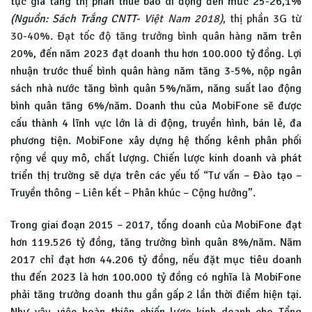
tục gia tăng thị phần thuê bao di động đến mức 25-26,1%
(Nguồn: Sách Trắng CNTT-
Việt Nam 2018)
, thị phần 3G từ
30-40%. Đạt tốc độ tăng trưởng bình quân hàng
năm trên
20%, đến năm 2023 đạt doanh thu hơn 100.000 tỷ đồng. Lợi
nhuận trước thuế bình quân hàng năm tăng 3-5%, nộp ngân
sách nhà nước tăng bình quân 5%/năm, năng suất lao động
bình quân tăng 6%/năm. Doanh thu của MobiFone sẽ được
cấu thành 4 lĩnh vực lớn là di động, truyền hình, bán lẻ, đa
phương tiện. MobiFone xây dựng hệ thống kênh phân phối
rộng về quy mô, chất lượng. Chiến lược kinh doanh và phát
triển thị trường sẽ dựa trên các yếu tố “Tư vấn – Đào tạo –
Truyền thông – Liên kết – Phân khúc – Cộng hưởng”.
Trong giai đoạn 2015 – 2017, tổng doanh của MobiFone đạt
hơn 119.526 tỷ đồng, tăng trưởng bình quân 8%/năm. Năm
2017 chỉ đạt hơn 44.206 tỷ đồng, nếu đặt mục tiêu doanh
thu đến 2023 là hơn 100.000 tỷ đồng có nghĩa là MobiFone
phải tăng trưởng doanh thu gần gấp 2 lần thời điểm hiện tại.
Như vậy, việc hoàn thiện chiến lược kinh doanh cho Tổng