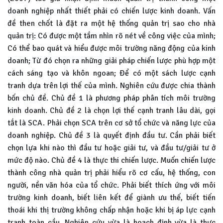
doanh nghiệp nhất thiết phải có chiến lược kinh doanh. Vấn
đề then chốt là đặt ra một hệ thống quản trị sao cho nhà
quản trị: Có được một tầm nhìn rõ nét về công việc của mình;
Có thể bao quát và hiểu được môi trường năng động của kinh
doanh; Từ đó chọn ra những giải pháp chiến lược phù hợp một
cách sáng tạo và khôn ngoan; Để có một sách lược cạnh
tranh dựa trên lợi thế của mình. Nghiên cứu được chia thành
bốn chủ đề. Chủ đề 1 là phương pháp phân tích môi trường
kinh doanh. Chủ đề 2 là chọn lợi thế cạnh tranh lâu dài, gọi
tắt là SCA. Phải chọn SCA trên cơ sở tổ chức và năng lực của
doanh nghiệp. Chủ đề 3 là quyết định đầu tư. Cần phải biết
chọn lựa khi nào thì đầu tư hoặc giải tư, và đầu tư/giải tư ở
mức độ nào. Chủ đề 4 là thực thi chiến lược. Muốn chiến lược
thành công nhà quản trị phải hiểu rõ cơ cấu, hệ thống, con
người, nền văn hóa của tổ chức. Phải biết thích ứng với môi
trường kinh doanh, biết liên kết để giành ưu thế, biết tiến
thoái khi thị trường không chấp nhận hoặc khi bị áp lực cạnh
tranh toàn cầu. Nghiên cứu vừa là hoạch định vừa là thực