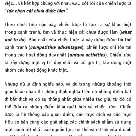
việc… và kết hợp chúng với nhau v.v… cốt lõi của chiến lược là
“
lựa chọn cái chưa được làm”
.
Theo cách tiếp cận này, chiến lược là tạo ra sự khác biệt
trong cạnh tranh, tìm và thực hiện cái chưa được làm (
what
not to do
). Bản chất của chiến lược là xây dựng được lợi thế
cạnh tranh (
competitive advantages
), chiến lược chỉ tồn tại
trong các hoạt động duy nhất (
unique activities
). Chiến lược
là xây dựng một vị trí duy nhất và có giá trị tác động một
nhóm các hoạt động khác biệt.
Nhưng dù là định nghĩa nào, và dù trong những khoảng thời
gian khác nhau thì những định nghĩa trên có những điểm bất
di bất dịch và có sự thống nhất giữa nhiều tác giả, từ đó có
thể đưa ra những điểm khái quát hơn về chiến lược. Chiến
lược là hệ thống các quan điểm, các mục đích và các mục
tiêu cơ bản cùng các giải pháp,các chính sách nhằm sử dụng
một cách tốt nhất các nguồn lực, lợi thế và cơ hội của doanh