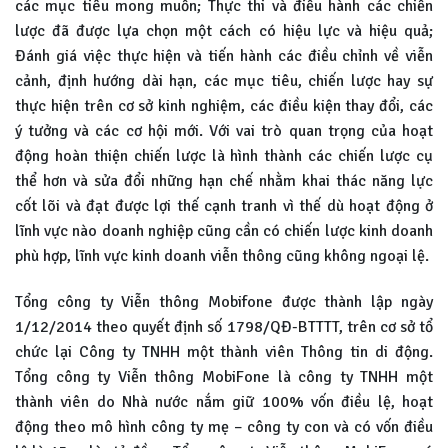
các mục tiêu mong muốn; Thực thi và điều hành các chiến
lược đã được lựa chọn một cách có hiệu lực và hiệu quả;
Đánh giá việc thực hiện và tiến hành các điều chỉnh về viễn
cảnh, định hướng dài hạn, các mục tiêu, chiến lược hay sự
thực hiện trên cơ sở kinh nghiệm, các điều kiện thay đổi, các
ý tưởng và các cơ hội mới. Với vai trò quan trọng của hoạt
động hoàn thiện chiến lược là hình thành các chiến lược cụ
thể hơn và sửa đổi những hạn chế nhằm khai thác năng lực
cốt lõi và đạt được lợi thế cạnh tranh vì thế dù hoạt động ở
lĩnh vực nào doanh nghiệp cũng cần có chiến lược kinh doanh
phù hợp, lĩnh vực kinh doanh viễn thông cũng không ngoại lệ.
Tổng công ty Viễn thông Mobifone được thành lập ngày
1/12/2014 theo quyết định số 1798/QĐ-BTTTT, trên cơ sở tổ
chức lại Công ty TNHH một thành viên Thông tin di động.
Tổng công ty Viễn thông MobiFone là công ty TNHH một
thành viên do Nhà nước nắm giữ 100% vốn điều lệ, hoạt
động theo mô hình công ty mẹ – công ty con và có vốn điều