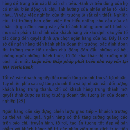
hàng để trang trải các khoản chi tiêu. Hành vi tiêu dùng của họ
có nhiều biến động và chịu ảnh hưởng của nhiều nhân tố khác
nhau. Vì vậy, việc nghiên cứu thị trường là rất cần thiết. Nghiên
cứu thị trường bao gồm việc tìm hiểu những nhu cầu của cá
nhân hộ gia đình cùng các yếu tố ảnh hưởng; xem xét hành vi
mua sản phẩm tài chính của khách hàng và xác định các yếu tố
tác động đến quyết định lựa chọn ngân hàng của họ. Đây là cơ
sở để ngân hàng tiến hành phân đoạn thị trường, xác định đoạn
thị trường mục tiêu nhằm chủ động đón đầu những cơ hội,
phòng ngừa những thách thức, từ đó khai thác thị trường một
cách tốt nhất.
Luận văn: Giảp pháp phát triển cho vay vốn tại
NH VietinBank
Tất cả các doanh nghiệp đều muốn tăng doanh thu và lợi nhuận.
Tuy nhiên phía sau sự tăng doanh thu và lợi nhuận cần đối tượng
khách hàng trung thành. Chỉ có khách hàng trung thành mới
quyết định được sự tăng trưởng doanh thu tương lai của doanh
nghiệp [25]
Ngân hàng cần xây dựng chiến lược giao tiếp – khuếch trương
cụ thể và hiệu quả. Ngân hàng có thể tăng cường quảng cáo
trên báo chí, truyền hình, tờ rơi, tạo ấn tượng tốt đẹp về sản
phẩm với khách hàng; bố trí các nhân viên giao dịch trực tiếp