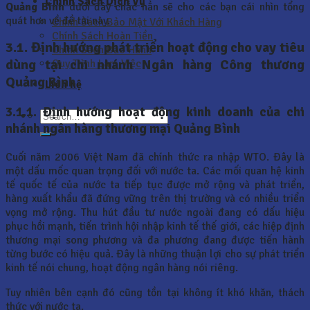
Chính Sách Dịch Vụ
Quảng Bình
dưới đây chắc hẳn sẽ cho các bạn cái nhìn tổng
quát hơn về đề tài này.
Chính Sách Bảo Mật Với Khách Hàng
Chính Sách Hoàn Tiền
3.1. Định hướng phát triển hoạt động cho vay tiêu
Chính Sách Bảo Hành
dùng tại chi nhánh Ngân hàng Công thương
Quy Trình Làm Việc
Quảng Bình
Liên hệ
3.1.1. Định hướng hoạt động kinh doanh của chi
nhánh ngân hàng thương mại Quảng Bình
Cuối năm 2006 Việt Nam đã chính thức ra nhập WTO. Đây là
một dấu mốc quan trọng đối với nước ta. Các mối quan hệ kinh
tế quốc tế của nước ta tiếp tục được mở rộng và phát triển,
hàng xuất khẩu đã đứng vững trên thị trường và có nhiều triển
vọng mở rộng. Thu hút đầu tư nước ngoài đang có dấu hiệu
phục hồi mạnh, tiến trình hội nhập kinh tế thế giới, các hiệp định
thương mại song phương và đa phương đang được tiến hành
từng bước có hiệu quả. Đây là những thuận lợi cho sự phát triển
kinh tế nói chung, hoạt động ngân hàng nói riêng.
Tuy nhiên bên cạnh đó cũng tồn tại không ít khó khăn, thách
thức với nước ta.