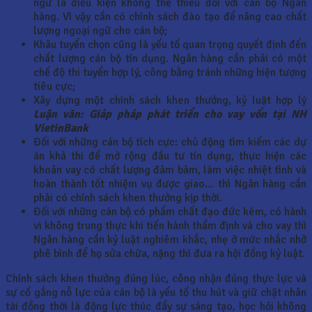
ngữ là điều kiện không thể thiếu đối với cán bộ Ngân
hàng. Vì vậy cần có chính sách đào tạo để nâng cao chất
lượng ngoại ngữ cho cán bộ;
Khâu tuyển chọn cũng là yếu tố quan trọng quyết định đến
chất lượng cán bộ tín dụng. Ngân hàng cần phải có một
chế độ thi tuyển hợp lý, công bằng tránh những hiện tượng
tiêu cực;
Xây dựng một chính sách khen thưởng, kỷ luật hợp lý
Luận văn: Giảp pháp phát triển cho vay vốn tại NH
VietinBank
Đối với những cán bộ tích cực: chủ động tìm kiếm các dự
án khả thi để mở rộng đầu tư tín dụng, thực hiện các
khoản vay có chất lượng đảm bảm, làm việc nhiệt tình và
hoàn thành tốt nhiệm vụ được giao… thì Ngân hàng cần
phải có chính sách khen thưởng kịp thời.
Đối với những cán bộ có phẩm chất đạo đức kém, có hành
vi không trung thực khi tiến hành thẩm định và cho vay thì
Ngân hàng cần kỷ luật nghiêm khắc, nhẹ ở mức nhắc nhở
phê bình để họ sửa chữa, nặng thì đưa ra hội đồng kỷ luật.
Chính sách khen thưởng đúng lúc, công nhận đúng thực lực và
sự cố gắng nỗ lực của cán bộ là yếu tố thu hút và giữ chặt nhân
tài đồng thời là động lực thúc đẩy sự sáng tạo, học hỏi không