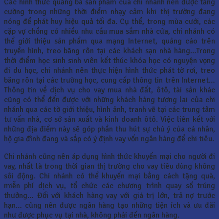
Các hình thức quảng bá sản phẩm của chi nhánh nên được tăng
cường trong những thời điểm nhạy cảm khi thị trường đang
nóng để phát huy hiệu quả tối đa. Cụ thể, trong mùa cưới, các
cặp vợ chồng có nhiều nhu cầu mua sắm nhà cửa, chi nhánh có
thể giới thiệu sản phẩm qua mạng Internet, quảng cáo trên
truyền hình, treo băng rôn tại các khách sạn nhà hàng…Trong
thời điểm học sinh sinh viên kết thúc khóa học có nguyện vọng
đi du học, chi nhánh nên thực hiện hình thức phát tờ rơi, treo
băng rôn tại các trường học, cung cấp thông tin trên Internet…
Thông tin về dịch vụ cho vay mua nhà đất, ôtô, tài sản khác
cũng có thể đến được với những khách hàng tương lai của chi
nhánh qua các tờ giới thiệu, hình ảnh, tranh vẽ tại các trung tâm
tư vấn nhà, cơ sở sản xuất và kinh doanh ôtô. Việc liên kết với
những địa điểm này sẽ góp phần thu hút sự chú ý của cá nhân,
hộ gia đình đang và sắp có ý định vay vốn ngân hàng để chi tiêu.
Chi nhánh cũng nên áp dụng hình thức khuyến mại cho người đi
vay, nhất là trong thời gian thị trường cho vay tiêu dùng không
sôi động. Chi nhánh có thể khuyến mại bằng cách tặng quà,
miễn phí dịch vụ, tổ chức các chương trình quay số trúng
thưởng… Đối với khách hàng vay với giá trị lớn, trả nợ trước
hạn… cũng nên được ngân hàng tạo những tiện ích và ưu đãi
như được phục vụ tại nhà, không phải đến ngân hàng.