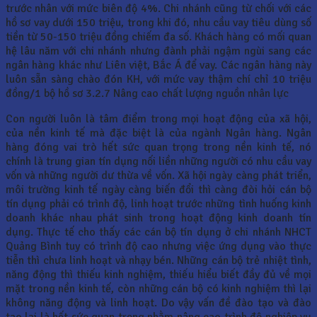
trước nhân với mức biên độ 4%. Chi nhánh cũng từ chối với các
hồ sơ vay dưới 150 triệu, trong khi đó, nhu cầu vay tiêu dùng số
tiền từ 50-150 triệu đồng chiếm đa số. Khách hàng có mối quan
hệ lâu năm với chi nhánh nhưng đành phải ngậm ngùi sang các
ngân hàng khác như Liên việt, Bắc Á để vay. Các ngân hàng này
luôn sẵn sàng chào đón KH, với mức vay thậm chí chỉ 10 triệu
đồng/1 bộ hồ sơ 3.2.7 Nâng cao chất lượng nguồn nhân lực
Con người luôn là tâm điểm trong mọi hoạt động của xã hội,
của nền kinh tế mà đặc biệt là của ngành Ngân hàng. Ngân
hàng đóng vai trò hết sức quan trọng trong nền kinh tế, nó
chính là trung gian tín dụng nối liền những người có nhu cầu vay
vốn và những người dư thừa về vốn. Xã hội ngày càng phát triển,
môi trường kinh tế ngày càng biến đổi thì càng đòi hỏi cán bộ
tín dụng phải có trình độ, linh hoạt trước những tình huống kinh
doanh khác nhau phát sinh trong hoạt động kinh doanh tín
dụng. Thực tế cho thấy các cán bộ tín dụng ở chi nhánh NHCT
Quảng Bình tuy có trình độ cao nhưng việc ứng dụng vào thực
tiễn thì chưa linh hoạt và nhạy bén. Những cán bộ trẻ nhiệt tình,
năng động thì thiếu kinh nghiệm, thiếu hiểu biết đầy đủ về mọi
mặt trong nền kinh tế, còn những cán bộ có kinh nghiệm thì lại
không năng động và linh hoạt. Do vậy vấn đề đào tạo và đào