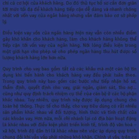
chí cả cơ hội của khách hàng. Do đó thủ tục hồ sơ cần đơn giản
tới mức tối đa để khách hàng tiếp cận dễ dàng và nhanh chóng
nhất với vốn vay của ngân hàng nhưng vẫn đảm bảo cơ sở pháp
lý.
Điều kiện vay vồn của ngân hàng hiện nay vẫn còn nhiều điểm
gây khó khăn cho khách hàng, làm cho khách hàng không thể
tiếp cận tới vốn vay của ngân hàng. Nới lỏng điều kiện trong
một giới hạn cho phép sẽ cho phép ngân hàng thu hút được số
lượng khách hàng lớn hơn nữa.
Quy trình cho vay bao gồm tất cả các khâu mà một cán bộ tín
dụng khi tiến hành cho khách hàng vay đều phải tuân theo.
Trong quy trình này bao gồm các bước như tiếp nhận hồ sơ,
thẩm định, quyết định cho vay, giải ngân, giám sát, thu nợ…
cũng như quy định trách nhiệm cụ thể của cán bộ ở các bộ phận
khác nhau. Tuy nhiên, quy trình này được áp dụng chung cho
toàn hệ thống. Thực tế cho thấy, cho vay tiêu dùng có rất nhiều
sản phẩm khác nhau về đối tượng, hình thức và tính chất của
các khoản vay. Hơn nữa, mỗi chi nhánh lại có địa bàn hoạt động
là khác nhau với điều kiện phát triển kinh tế, trình độ văn hoá –
xã hội, trình độ dân trí là khác nhau nên việc áp dụng quy trình
chung đồi khi vẫn vấp phải những khó khăn. Chính vì vậy, trên cơ