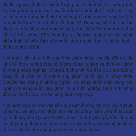
chính trị, xác định rõ chiến lược phát triển kinh tế, hướng đầu
tư, tăng cường đầu tư, chuyển đổi cơ cấu kinh tế một cách hợp
lý nhằm mục tiêu ổn định thị trường, ổn định giá cả, duy trì tỷ lệ
lạm phát ở mức có lợi cho nền kinh tế. Điều này sẽ làm cho thu
nhập và mức sống của dân cư tăng lên, thúc đẩy mạnh mẽ tăng
cầu về tiêu dùng. Bên cạnh đó, sự ổn định giúp cho các thành
phần kinh tế yên tâm sản xuất kinh doanh tạo ra hàng hoá –
dịch vụ cho xã hội.
Nhà nước cần thực hiện các biện pháp nhằm chuyển đổi cơ cấu
kinh tế theo hướng tăng tỷ trọng công nghiệp và dịch vụ, giảm
tỷ trọng nông nghiệp. Chuyển dịch phân bố dân cư theo hướng
tăng tỷ lệ dân cư ở thành thị, giảm tỷ lệ này ở nông thôn.
Chuyển lao động ở những ngành có năng suất thấp sang các
ngành có năng suất cao, giảm tỷ lệ thất nghiệp, tăng mức sống
dân cư, từ đó tạo ra cầu hàng hoá – dịch vụ.
Nhà nước cần có các văn bản quy định hướng tới các Bộ, Ngành,
công ty… về việc xác nhận cho cán bộ công nhân viên thuộc đơn
vị mình vay vốn tại các NHTM, tránh tình trạng gây khó dễ cho
cán bộ công nhân viên hoặc quá dễ dãi để họ xin xác nhận nhiều
lần, đi vay ở nhiều nơi, gây rủi ro cho ngân hàng.