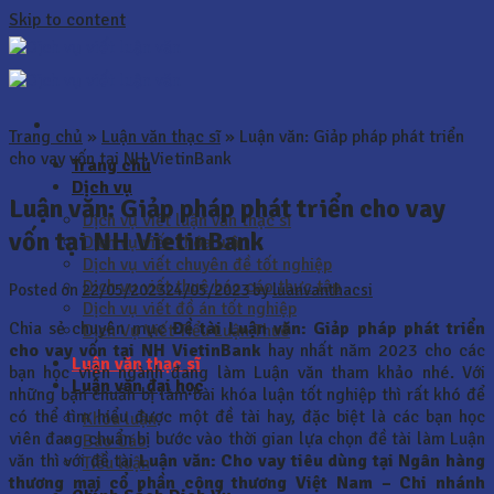
Skip to content
Trang chủ
»
Luận văn thạc sĩ
»
Luận văn: Giảp pháp phát triển
cho vay vốn tại NH VietinBank
Trang chủ
Dịch vụ
Luận văn: Giảp pháp phát triển cho vay
Dịch vụ viết luận văn thạc sĩ
vốn tại NH VietinBank
Dịch vụ viết khóa luận
Dịch vụ viết chuyên đề tốt nghiệp
Dịch vụ viết thuê báo cáo thực tập
Posted on
22/05/2023
24/05/2023
by
luanvanthacsi
Dịch vụ viết đồ án tốt nghiệp
Chia sẻ chuyên mục
Đề tài
Luận văn: Giảp pháp phát triển
Dịch Vụ Viết Tiểu Luận Thuê
cho vay vốn tại NH VietinBank
hay nhất năm 2023 cho các
Luận văn thạc sĩ
bạn học viên ngành đang làm Luận văn tham khảo nhé. Với
Luận văn đại học
những bạn chuẩn bị làm bài khóa luận tốt nghiệp thì rất khó để
có thể tìm hiểu được một đề tài hay, đặc biệt là các bạn học
Khóa luận
viên đang chuẩn bị bước vào thời gian lựa chọn đề tài làm Luận
Báo Cáo
văn thì với đề tài
Luận văn:
Cho vay tiêu dùng tại Ngân hàng
Tiểu luận
thương mại cổ phần công thương Việt Nam – Chi nhánh