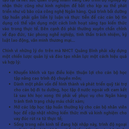
tạo lại là hết sức quan trọng nhằm nâng cao trình độ nghiệp vụ
nhận thức cũng như kinh nghiệm để bắt cho kịp xu thế phát
triển như vũ bão của công nghệ Ngân hàng. Quá trình bồi dưỡng
tập huấn phải gắn liền lý luận và thực tiễn để các cán bộ tín
dụng có thể vận dụng một cách linh hoạt sáng tạo kiến thức
vào trong thực tế. Bên cạnh đó phải thường xuyên chấn chỉnh
về đạo đức, tác phong nghề nghiệp, tinh thần trách nhiệm, kỷ
luật lao động, văn minh thương mại…
Chính vì những lý do trên mà NHCT Quảng Bình phải xây dựng
một chiến lược quản lý và đào tạo nhân lực một cách hiệu quả
và hợp lý:
Khuyến khích và tạo điều kiện thuận lợi cho cán bộ học
tập nâng cao trình độ chuyên môn;
Dành một phần vốn để hình thành và phát triển quỹ tài trợ
cho cán bộ đi tu dưỡng, học tập ở nước ngoài với cam kết
là sau khi học xong thì phải về phục vụ cho Ngân hàng
tránh tình trạng chảy máu chất xám;
Mở các lớp học tập huấn thường kỳ cho cán bộ nhân viên
học để cập nhật những kiến thức mới và kinh nghiệm cho
vay đúc rút ra từ thực tế;
Sống trong nền kinh tế đang hội nhập này, trình độ ngoại