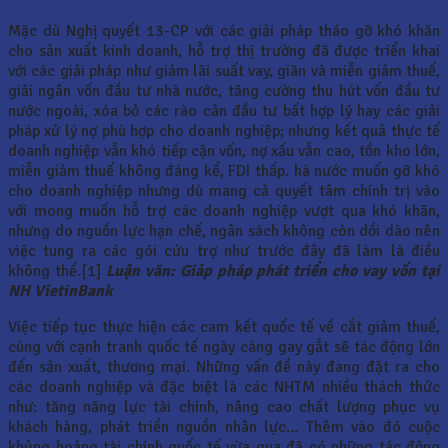
Mặc dù Nghị quyết 13-CP với các giải pháp tháo gỡ khó khăn
cho sản xuất kinh doanh, hỗ trợ thị trường đã được triển khai
với các giải pháp như giảm lãi suất vay, giãn và miễn giảm thuế,
giải ngân vốn đầu tư nhà nước, tăng cường thu hút vốn đầu tư
nước ngoài, xóa bỏ các rào cản đầu tư bất hợp lý hay các giải
pháp xử lý nợ phù hợp cho doanh nghiệp; nhưng kết quả thực tế
doanh nghiệp vẫn khó tiếp cận vốn, nợ xấu vẫn cao, tồn kho lớn,
miễn giảm thuế không đáng kể, FDI thấp. hà nước muốn gỡ khó
cho doanh nghiệp nhưng dù mang cả quyết tâm chính trị vào
với mong muốn hỗ trợ các doanh nghiệp vượt qua khó khăn,
nhưng do nguồn lực hạn chế, ngân sách không còn dồi dào nên
việc tung ra các gói cứu trợ như trước đây đã làm là điều
không thể.[1]
Luận văn: Giảp pháp phát triển cho vay vốn tại
NH VietinBank
Việc tiếp tục thực hiện các cam kết quốc tế về cắt giảm thuế,
cùng với cạnh tranh quốc tế ngày càng gay gắt sẽ tác động lớn
đến sản xuất, thương mại. Những vấn đề này đang đặt ra cho
các doanh nghiệp và đặc biệt là các NHTM nhiều thách thức
như: tăng năng lực tài chính, nâng cao chất lượng phục vụ
khách hàng, phát triển nguồn nhân lực… Thêm vào đó cuộc
khủng hoảng tài chính quốc tế vừa qua đã có những tác động