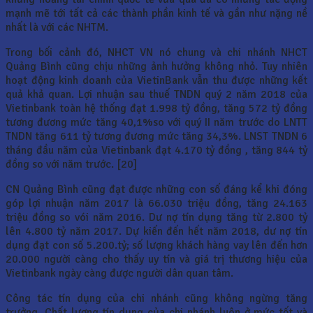
mạnh mẽ tới tất cả các thành phần kinh tế và gần như nặng nề
nhất là với các NHTM.
Trong bối cảnh đó, NHCT VN nó chung và chi nhánh NHCT
Quảng Bình cũng chịu những ảnh hưởng không nhỏ. Tuy nhiên
hoạt động kinh doanh của VietinBank vẫn thu được những kết
quả khả quan. Lợi nhuận sau thuế TNDN quý 2 năm 2018 của
Vietinbank toàn hệ thống đạt 1.998 tỷ đồng, tăng 572 tỷ đồng
tương đương mức tăng 40,1%so với quý II năm trước do LNTT
TNDN tăng 611 tỷ tương đương mức tăng 34,3%. LNST TNDN 6
tháng đầu năm của Vietinbank đạt 4.170 tỷ đồng , tăng 844 tỷ
đồng so với năm trước. [20]
CN Quảng Bình cũng đạt được những con số đáng kể khi đóng
góp lợi nhuận năm 2017 là 66.030 triệu đồng, tăng 24.163
triệu đồng so vói năm 2016. Dư nợ tín dụng tăng từ 2.800 tỷ
lên 4.800 tỷ năm 2017. Dự kiến đến hết năm 2018, dư nợ tín
dụng đạt con số 5.200.tỷ; số lượng khách hàng vay lên đến hơn
20.000 người càng cho thấy uy tín và giá trị thương hiệu của
Vietinbank ngày càng được người dân quan tâm.
Công tác tín dụng của chi nhánh cũng không ngừng tăng
trưởng. Chất lượng tín dụng của chi nhánh luôn ở mức tốt và