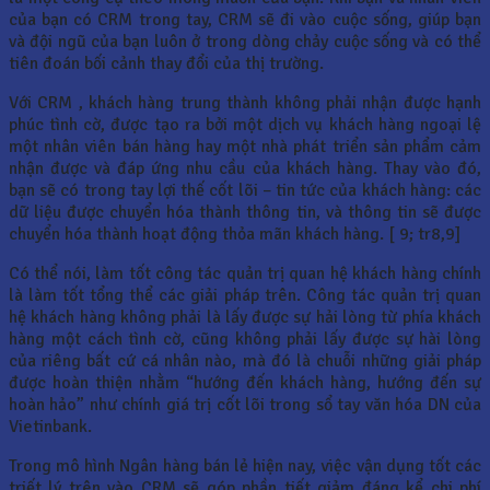
của bạn có CRM trong tay, CRM sẽ đi vào cuộc sống, giúp bạn
và đội ngũ của bạn luôn ở trong dòng chảy cuộc sống và có thể
tiên đoán bối cảnh thay đổi của thị trường.
Với CRM , khách hàng trung thành không phải nhận được hạnh
phúc tình cờ, được tạo ra bởi một dịch vụ khách hàng ngoại lệ
một nhân viên bán hàng hay một nhà phát triển sản phẩm cảm
nhận được và đáp ứng nhu cầu của khách hàng. Thay vào đó,
bạn sẽ có trong tay lợi thế cốt lõi – tin tức của khách hàng: các
dữ liệu được chuyển hóa thành thông tin, và thông tin sẽ được
chuyển hóa thành hoạt động thỏa mãn khách hàng. [ 9; tr8,9]
Có thể nói, làm tốt công tác quản trị quan hệ khách hàng chính
là làm tốt tổng thể các giải pháp trên. Công tác quản trị quan
hệ khách hàng không phải là lấy được sự hải lòng từ phía khách
hàng một cách tình cờ, cũng không phải lấy được sự hài lòng
của riêng bất cứ cá nhân nào, mà đó là chuỗi những giải pháp
được hoàn thiện nhằm “hướng đến khách hàng, hướng đến sự
hoàn hảo” như chính giá trị cốt lõi trong sổ tay văn hóa DN của
Vietinbank.
Trong mô hình Ngân hàng bán lẻ hiện nay, việc vận dụng tốt các
triết lý trên vào CRM sẽ góp phần tiết giảm đáng kể chi phí