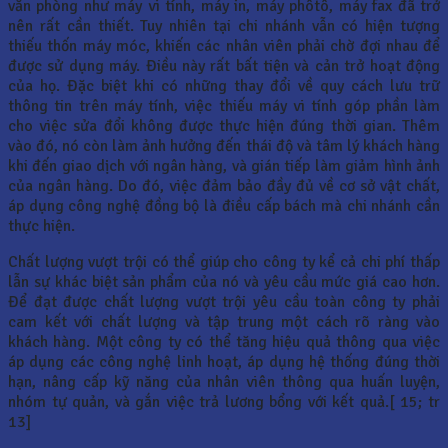
văn phòng như máy vi tính, máy in, máy phôtô, máy fax đã trở
nên rất cần thiết. Tuy nhiên tại chi nhánh vẫn có hiện tượng
thiếu thốn máy móc, khiến các nhân viên phải chờ đợi nhau để
được sử dụng máy. Điều này rất bất tiện và cản trở hoạt động
của họ. Đặc biệt khi có những thay đổi về quy cách lưu trữ
thông tin trên máy tính, việc thiếu máy vi tính góp phần làm
cho việc sửa đổi không được thực hiện đúng thời gian. Thêm
vào đó, nó còn làm ảnh hưởng đến thái độ và tâm lý khách hàng
khi đến giao dịch với ngân hàng, và gián tiếp làm giảm hình ảnh
của ngân hàng. Do đó, việc đảm bảo đầy đủ về cơ sở vật chất,
áp dụng công nghệ đồng bộ là điều cấp bách mà chi nhánh cần
thực hiện.
Chất lượng vượt trội có thể giúp cho công ty kể cả chi phí thấp
lẫn sự khác biệt sản phẩm của nó và yêu cầu mức giá cao hơn.
Để đạt được chất lượng vượt trội yêu cầu toàn công ty phải
cam kết với chất lượng và tập trung một cách rõ ràng vào
khách hàng. Một công ty có thể tăng hiệu quả thông qua việc
áp dụng các công nghệ linh hoạt, áp dụng hệ thống đúng thời
hạn, nâng cấp kỹ năng của nhân viên thông qua huấn luyện,
nhóm tự quản, và gắn việc trả lương bổng với kết quả.[ 15; tr
13]