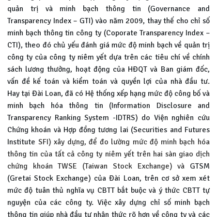
quản trị và minh bạch thông tin (Governance and
Transparency Index – GTI) vào năm 2009, thay thế cho chỉ số
minh bạch thông tin công ty (Coporate Transparency Index –
CTI), theo đó chủ yếu đánh giá mức độ minh bạch về quản trị
công ty của công ty niêm yết dựa trên các tiêu chí về chính
sách lương thưởng, hoạt động của HĐQT và Ban giám đốc,
vấn đề kế toán và kiểm toán và quyền lợi của nhà đầu tư.
Hay tại Đài Loan, đã có Hệ thống xếp hạng mức độ công bố và
minh bạch hóa thông tin (Information Disclosure and
Transparency Ranking System -IDTRS) do Viện nghiên cứu
Chứng khoán và Hợp đồng tương lai (Securities and Futures
Institute
SFI) xây dựng, để đo lường mức độ minh bạch hóa
thông tin của tất cả công ty niêm yết trên hai sàn giao dịch
chứng khoán TWSE (Taiwan Stock Exchange) và
GTSM
(Gretai Stock Exchange) của Đài Loan, trên cơ sở xem xét
mức độ tuân thủ nghĩa vụ CBTT bắt buộc và ý thức CBTT tự
nguyện của các công ty. Việc xây dựng chỉ số minh bạch
thông tin giúp nhà đầu tư nhận thức rõ hơn về công ty và các