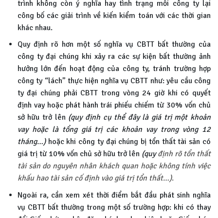
trình không còn ý nghĩa hay tình trạng mỗi công ty lại
công bố các giải trình về kiến kiểm toán với các thời gian
khác nhau.
Quy định rõ hơn một số nghĩa vụ CBTT bất thường của
công ty đại chúng khi xảy ra các sự kiện bất thường ảnh
hưởng lớn đến hoạt động của công ty, tránh trường hợp
công ty “lách” thực hiện nghĩa vụ CBTT như: yêu cầu công
ty đại chúng phải CBTT trong vòng 24 giờ khi có quyết
định vay hoặc phát hành trái phiếu chiếm từ 30% vốn chủ
sở hữu trở lên
(quy định cụ thể đây là giá trị một khoản
vay hoặc là tổng giá trị các khoản vay trong vòng 12
tháng…)
hoặc khi công ty đại chúng bị tổn thất tài sản có
giá trị từ 10% vốn chủ sở hữu trở lên
(quy
định rõ tổn thất
tài sản do nguyên nhân khách quan hoặc không tính việc
khấu hao tài sản cố định vào giá trị tổn thất…)
.
Ngoài ra, cần xem xét thời điểm bắt đầu phát sinh nghĩa
vụ CBTT bất thường trong một số trường hợp: khi có thay