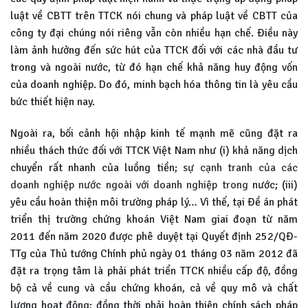
luật về CBTT trên TTCK nói chung và pháp luật về CBTT của
công ty đại chúng nói riêng vẫn còn nhiều hạn chế. Điều này
làm ảnh hưởng đến sức hút của TTCK đối với các nhà đầu tư
trong và ngoài nước, từ đó hạn chế khả năng huy động vốn
của doanh nghiệp. Do đó, minh bạch hóa thông tin là yêu cầu
bức thiết hiện nay.
Ngoài ra, bối cảnh hội nhập kinh tế mạnh mẽ cũng đặt ra
nhiều thách thức đối với TTCK Việt Nam như (i) khả năng dịch
chuyển rất nhanh của luồng tiền;
sự cạnh tranh của các
doanh nghiệp nước ngoài với doanh nghiệp trong
nước; (iii)
yêu cầu hoàn thiện môi trường pháp lý… Vì thế, tại Đề án phát
triển thị trường chứng khoán Việt Nam giai đoạn từ năm
2011 đến năm 2020 được phê duyệt tại Quyết định 252/QĐ-
TTg của Thủ tướng Chính phủ ngày 01 tháng 03 năm 2012 đã
đặt ra trọng tâm là phải phát triển TTCK nhiều cấp độ, đồng
bộ cả về cung và cầu chứng khoán, cả về quy mô và chất
lượng hoạt động; đồng thời phải hoàn thiện chính sách pháp