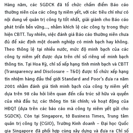
Hàng năm, các SGDCK đã tổ chức chấm điểm Báo cáo
thường niên của các công ty niêm yết, với các tiêu chí như có
nội dung về quản trị công ty tốt nhất, giải giành cho Báo cáo
phát triển bền vững…, nhằm khích lệ các công ty trong thực
hiện CBTT. Tuy nhiên, việc đánh giá Báo cáo thường niên chưa
đủ để xác định một doanh nghiệp có minh bạch hay không.
Theo thông lệ tại nhiều nước, mức độ minh bạch của các
công ty niêm yết được dựa trên chỉ số riêng về minh bạch
thông tin. Tại Hoa Kỳ, chỉ số xếp hạng tính minh bạch và CBTT
(Transparency and Disclosure – T&D) được tổ chức xếp hạng
tín nhiệm hàng đầu thế giới Standard and Poor’s đưa ra năm
2001 nhằm đánh giá tính minh bạch của công ty niêm yết
dựa trên 98 câu hỏi liên quan đến cấu trúc sở hữu và quyền
của nhà đầu tư; các thông tin tài chính; và hoạt động của
HĐQT (dựa trên các báo cáo mà công ty niêm yết gửi cho
SGDCK). Còn tại Singapore, tờ Business Times, Trung tâm
quản trị công ty (CGIO), Trường Kinh doanh – Đại học Quốc
gia Singapore đã phối hợp cùng xây dựng và đưa ra Chỉ số