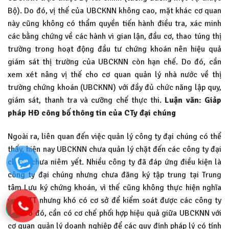
Bộ). Do đó, vị thế của UBCKNN không cao, mặt khác cơ quan
này cũng không có thẩm quyền tiến hành điều tra, xác minh
các bằng chứng về các hành vi gian lận, đầu cơ, thao túng thị
trường trong hoạt động đầu tư chứng khoán nên hiệu quả
giám sát thị trường của UBCKNN còn hạn chế. Do đó, cần
xem xét nâng vị thế cho cơ quan quản lý nhà nước về thị
trường chứng khoán (UBCKNN) với đầy đủ chức năng lập quy,
giám sát, thanh tra và cưỡng chế thực thi.
Luận văn: Giảp
pháp HĐ công bố thông tin của CTy đại chúng
Ngoài ra, liên quan đến việc quản lý công ty đại chúng có thể
thấy, hiện nay UBCKNN chưa quản lý chặt đến các công ty đại
chúng chưa niêm yết. Nhiều công ty đã đáp ứng điều kiện là
công ty đại chúng nhưng chưa đăng ký tập trung tại Trung
tâm Lưu ký chứng khoán, vì thế cũng không thực hiện nghĩa
vụ CBTT nhưng khó có cơ sở để kiểm soát được các công ty
này. Do đó, cần có cơ chế phối hợp hiệu quả giữa UBCKNN với
cơ quan quản lý doanh nghiệp để các quy định pháp lý có tính