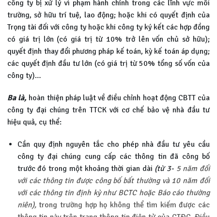
công ty bị xử lý vi phạm hành chính trong các lĩnh vực môi
trường, sở hữu trí tuệ, lao động; hoặc khi có quyết định của
Trọng tài đối với công ty hoặc khi công ty ký kết các hợp đồng
có giá trị lớn (có giá trị từ 10% trở lên vốn chủ sở hữu);
quyết định thay đổi phương pháp kế toán, kỳ kế toán áp dụng;
các quyết định đầu tư lớn (có giá trị từ 50% tổng số vốn của
công ty)…
Ba là,
hoàn thiện pháp luật về điều chỉnh hoạt động CBTT của
công ty đại chúng trên TTCK với cơ chế bảo vệ nhà đầu tư
hiệu quả, cụ thể:
Cần quy định nguyên tắc cho phép nhà đầu tư yêu cầu
công ty đại chúng cung cấp các thông tin đã công bố
trước đó trong một khoảng thời gian dài
(từ 3-
5 năm đối
với các thông tin được công bố bất thường và 10 năm đối
với các
thông tin định kỳ như BCTC hoặc Báo cáo thường
niên),
trong trường hợp họ không thể tìm kiếm được các
thông tin này trên trang thông tin điện tử của CTĐC. Điều