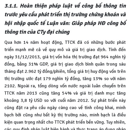
3.1.1. Hoàn thiện pháp luật về công bố thông tin
trước yêu cầu phát triển thị trường chứng khoán và
hội nhập quốc tế Luận văn: Giảp pháp HĐ công bố
thông tin của CTy đại chúng
Qua hơn 14 năm hoạt động, TTCK đã có những bước phát
triển mạnh mẽ cả về quy mô và giá trị giao dịch. Tính đến
ngày 31/12/2013, giá trị vốn hóa thị trường đạt 964 nghìn tỷ
đồng, bằng 31% GDP, giá trị giao dịch bình quân trong sáu
tháng đạt 2.962 tỷ đồng/phiên, tổng giá trị huy động vốn trên
thị trường ước đạt 179 nghìn tỷ đồng, tăng 13% so với năm
2102. Ngoài ra, tổng dòng vốn nước ngoài luân chuyển trên
TTCK năm 2013 cũng tăng 54% và giá trị danh mục tăng
khoảng 3,8 tỷ USD so với cuối năm 2012. Sự phát triển này
cũng đặt ra yêu cầu ngày càng cao về tính công khai, minh
bạch bởi cũng như bất kỳ thị trường nào, minh bạch là điều
kiện quan trọng nhất cho TTCK phát triển bền vững. Tuy nhiên,
các quy định pháp luật hiện hành và thực trạng áp dụng pháp