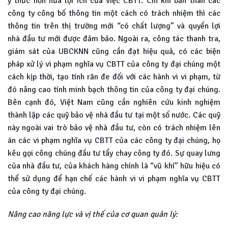
ý thức hơn nữa lợi ích của việc CBTT. Chỉ khi bản thân các
công ty công bố thông tin một cách có trách nhiệm thì các
thông tin trên thị trường mới “có chất lượng” và quyền lợi
nhà đầu tư mới được đảm bảo. Ngoài ra, công tác thanh tra,
giám sát của UBCKNN cũng cần đạt hiệu quả, có các biện
pháp xử lý vi phạm nghĩa vụ CBTT của công ty đại chúng một
cách kịp thời, tạo tính răn đe đối với các hành vi vi phạm, từ
đó nâng cao tính minh bạch thông tin của công ty đại chúng.
Bên cạnh đó, Việt Nam cũng cần nghiên cứu kinh nghiệm
thành lập các quỹ bảo vệ nhà đầu tư tại một số nước. Các quỹ
này ngoài vai trò bảo vệ nhà đầu tư, còn có trách nhiệm lên
án các vi phạm nghĩa vụ CBTT của các công ty đại chúng, họ
kêu gọi công chúng đầu tư tẩy chay công ty đó. Sự quay lưng
của nhà đầu tư, của khách hàng chính là “vũ khí” hữu hiệu có
thể sử dụng để hạn chế các hành vi vi phạm nghĩa vụ CBTT
của công ty đại chúng.
Nâng cao năng lực và vị thế của cơ quan quản lý: