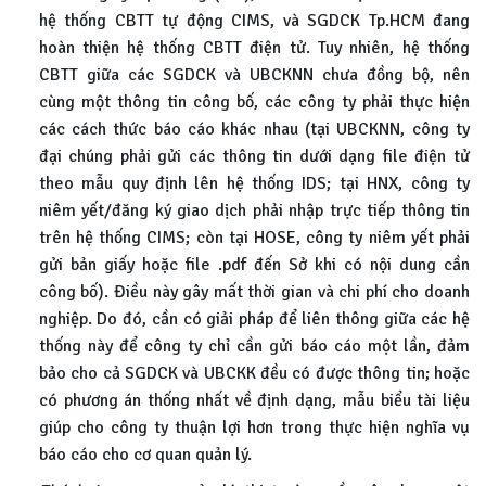
hệ thống CBTT tự động CIMS, và SGDCK Tp.HCM đang
hoàn thiện hệ thống CBTT điện tử. Tuy nhiên, hệ thống
CBTT giữa các SGDCK và UBCKNN chưa đồng bộ, nên
cùng một thông tin công bố, các công ty phải thực hiện
các cách thức báo cáo khác nhau (tại UBCKNN, công ty
đại chúng phải gửi các thông tin dưới dạng file điện tử
theo mẫu quy định lên hệ thống IDS; tại HNX, công ty
niêm yết/đăng ký giao dịch phải nhập trực tiếp thông tin
trên hệ thống CIMS; còn tại HOSE, công ty niêm yết phải
gửi bản giấy hoặc file .pdf đến Sở khi có nội dung cần
công bố). Điều này gây mất thời gian và chi phí cho doanh
nghiệp. Do đó, cần có giải pháp để liên thông giữa các hệ
thống này để công ty chỉ cần gửi báo cáo một lần, đảm
bảo cho cả SGDCK và UBCKK đều có được thông tin; hoặc
có phương án thống nhất về định dạng, mẫu biểu tài liệu
giúp cho công ty thuận lợi hơn trong thực hiện nghĩa vụ
báo cáo cho cơ quan quản lý.