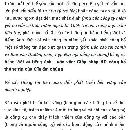
Trước mắt có thể yêu cầu một số công ty niêm yết có vốn hóa
lớn
(có vốn điều lệ từ 500 tỷ trở lên)
hoặc công ty có tỷ lệ sở
hữu nước ngoài đạt đến mức nhất định
(như các công ty niêm
yết có vốn sở hữu nước ngoài từ 10% trở lên trong một năm
liên tục)
phải công bố tất cả các thông tin bằng tiếng Việt và
tiếng Anh. Đối với các công ty niêm yết khác phải công bố
một số thông tin đặc biệt quan trọng
(gồm Báo cáo tài chính
và Báo cáo thường niên, họp Đại hội đồng cổ đông)
bằng cả
tiếng Việt và tiếng Anh.
Luận văn: Giảp pháp HĐ công bố
thông tin của CTy đại chúng
Về các thông tin liên quan đến phát triển bền vững của
doanh nghiệp:
Báo cáo phát triển bền vững (bao gồm các thông tin về lĩnh
vực kinh tế, trách nhiệm về môi trường và xã hội của công ty)
là công cụ cho thấy trách nhiệm của công ty với các bên
(trong và ngoài công ty) về các hoạt động của mình nhằm