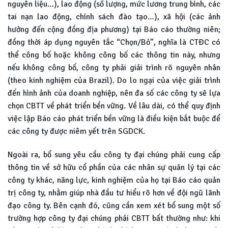
nguyên liệu…), lao động (số lượng, mức lương trung bình, các
tai nạn lao động, chính sách đào tạo…), xã hội (các ảnh
hưởng đến cộng đồng địa phương) tại Báo cáo thường niên;
đồng thời áp dụng nguyên tắc “Chọn/Bỏ”, nghĩa là CTĐC có
thể công bố hoặc không công bố các thông tin này, nhưng
nếu không công bố, công ty phải giải trình rõ nguyên nhân
(theo kinh nghiệm của Brazil). Do lo ngại của việc giải trình
đến hình ảnh của doanh nghiệp, nên đa số các công ty sẽ lựa
chọn CBTT về phát triển bền vững. Về lâu dài, có thể quy định
việc lập Báo cáo phát triển bền vững là điều kiện bắt buộc để
các công ty được niêm yết trên SGDCK.
Ngoài ra, bổ sung yêu cầu công ty đại chúng phải cung cấp
thông tin về sở hữu cổ phần của các nhân sự quản lý tại các
công ty khác, năng lực, kinh nghiệm của họ tại Báo cáo quản
trị công ty, nhằm giúp nhà đầu tư hiểu rõ hơn về đội ngũ lãnh
đạo công ty. Bên cạnh đó, cũng cần xem xét bổ sung một số
trường hợp công ty đại chúng phải CBTT bất thường như: khi