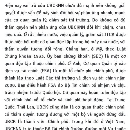
Hiện nay vai trò của UBCKNN chưa đủ mạnh nên không giải
quyết được vấn đề nảy sinh đòi hỏi sự phản ứng nhanh, mạnh
của cơ quan quản lý, giám sát thị trường. Do không có đủ
thẩm quyền nên phản ứng của UBCKNN đôi khi chậm, chưa
hiệu quả. Ở rất nhiều nước, việc quản lý, giám sát TTCK được
thực hiện bởi một cơ quan độc lập trong bộ máy nhà nước, với
thẩm quyền tương đối rộng. Chẳng hạn, ở Mỹ, theo Luật
Chứng khoán 1933, Ủy ban chứng khoán (SEC) là một cơ
quan độc lập thuộc chính phủ. Ở Anh, Cơ quan Quản lý các
dịch vụ tài chính (FSA) là một tổ chức phi chính phủ, được
thành lập theo Luật Các thị trường và dịch vụ tài chính năm
2000. Ban điều hành FSA do Bộ Tài chính bổ nhiệm và chịu
trách nhiệm trước Quốc hội. Cơ quan này hoàn toàn độc lập
với chính phủ về tổ chức và kinh phí hoạt động. Tại Trung
Quốc, Thái Lan, UBCK cũng đều là cơ quan thuộc chính phủ,
có thẩm quyền tương đương với một bộ và người đứng đầu
UBCK là thành viên Chính phủ. Trong khi đó ở Việt Nam,
UBCKNN trực thuộc Bộ Tài chính (tương đương một Vụ thuộc