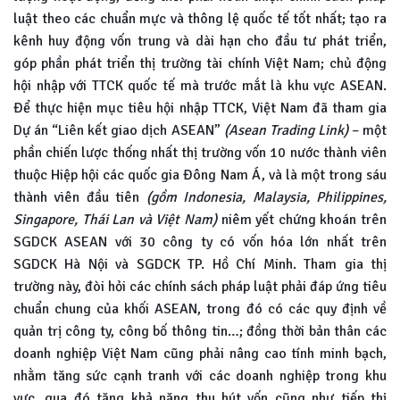
luật theo các chuẩn mực và thông lệ quốc tế tốt nhất; tạo ra
kênh huy động vốn trung và dài hạn cho đầu tư phát triển,
góp phần phát triển thị trường tài chính Việt Nam; chủ động
hội nhập với TTCK quốc tế mà trước mắt là khu vực ASEAN.
Để thực hiện mục tiêu hội nhập TTCK, Việt Nam đã tham gia
Dự án “Liên kết giao dịch ASEAN”
(Asean Trading Link)
– một
phần chiến lược thống nhất thị trường vốn 10 nước thành viên
thuộc Hiệp hội các quốc gia Đông Nam Á, và là một trong sáu
thành viên đầu tiên
(gồm Indonesia, Malaysia, Philippines,
Singapore, Thái Lan và Việt Nam)
niêm yết chứng khoán trên
SGDCK ASEAN với 30 công ty có vốn hóa lớn nhất trên
SGDCK Hà Nội và SGDCK TP. Hồ Chí Minh. Tham gia thị
trường này, đòi hỏi các chính sách pháp luật phải đáp ứng tiêu
chuẩn chung của khối ASEAN, trong đó có các quy định về
quản trị công ty, công bố thông tin…; đồng thời bản thân các
doanh nghiệp Việt Nam cũng phải nâng cao tính minh bạch,
nhằm tăng sức cạnh tranh với các doanh nghiệp trong khu
vực, qua đó tăng khả năng thu hút vốn cũng như tiếp thị