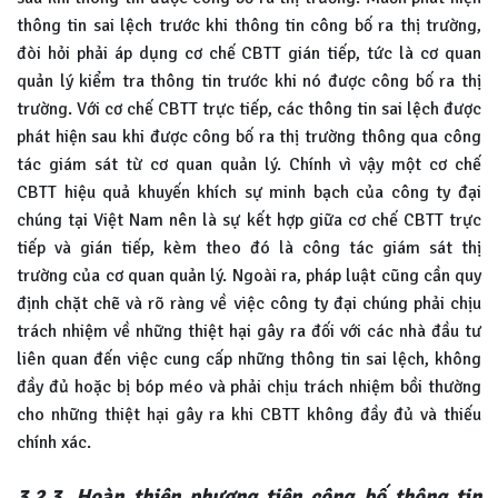
thông tin sai lệch trước khi thông tin công bố ra thị trường,
đòi hỏi phải áp dụng cơ chế CBTT gián tiếp, tức là cơ quan
quản lý kiểm tra thông tin trước khi nó được công bố ra thị
trường. Với cơ chế CBTT trực tiếp, các thông tin sai lệch được
phát hiện sau khi được công bố ra thị trường thông qua công
tác giám sát từ cơ quan quản lý. Chính vì vậy một cơ chế
CBTT hiệu quả khuyến khích sự minh bạch của công ty đại
chúng tại Việt Nam nên là sự kết hợp giữa cơ chế CBTT trực
tiếp và gián tiếp, kèm theo đó là công tác giám sát thị
trường của cơ quan quản lý. Ngoài ra, pháp luật cũng cần quy
định chặt chẽ và rõ ràng về việc công ty đại chúng phải chịu
trách nhiệm về những thiệt hại gây ra đối với các nhà đầu tư
liên quan đến việc cung cấp những thông tin sai lệch, không
đầy đủ hoặc bị bóp méo và phải chịu trách nhiệm bồi thường
cho những thiệt hại gây ra khi CBTT không đầy đủ và thiếu
chính xác.
3.2.3. Hoàn thiện phương tiện công bố thông tin