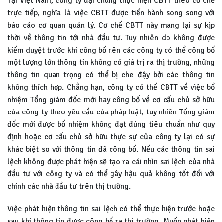
Tại Việt Nam, công ty đại chúng thực hiện CBTT theo cơ chế
trực tiếp, nghĩa là việc CBTT được tiến hành song song với
báo cáo cơ quan quản lý. Cơ chế CBTT này mang lại sự kịp
thời về thông tin tới nhà đầu tư. Tuy nhiên do không được
kiểm duyệt trước khi công bố nên các công ty có thể công bố
một lượng lớn thông tin không có giá trị ra thị trường, những
thông tin quan trọng có thể bị che đậy bởi các thông tin
không thích hợp. Chẳng hạn, công ty có thể CBTT về việc bổ
nhiệm Tổng giám đốc mới hay công bố về cơ cấu chủ sở hữu
của công ty theo yêu cầu của pháp luật, tuy nhiên Tổng giám
đốc mới được bổ nhiệm không đạt đúng tiêu chuẩn như quy
định hoặc cơ cấu chủ sở hữu thực sự của công ty lại có sự
khác biệt so với thông tin đã công bố. Nếu các thông tin sai
lệch không được phát hiện sẽ tạo ra cái nhìn sai lệch của nhà
đầu tư với công ty và có thể gây hậu quả không tốt đối với
chính các nhà đầu tư trên thị trường.
Việc phát hiện thông tin sai lệch có thể thực hiện trước hoặc
sau khi thông tin được công bố ra thị trường. Muốn phát hiện