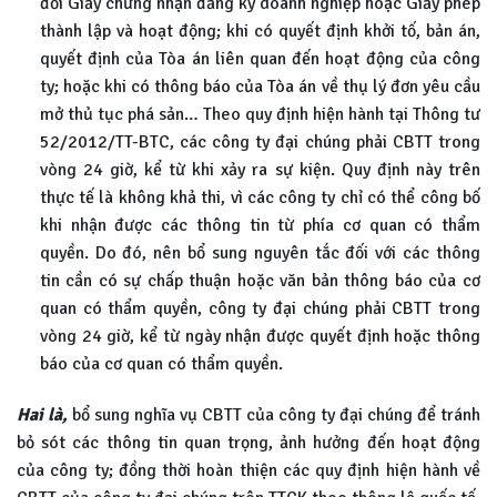
đổi Giấy chứng nhận đăng ký doanh nghiệp hoặc Giấy phép
thành lập và hoạt động; khi có quyết định khởi tố, bản án,
quyết định của Tòa án liên quan đến hoạt động của công
ty; hoặc khi có thông báo của Tòa án về thụ lý đơn yêu cầu
mở thủ tục phá sản… Theo quy định hiện hành tại Thông tư
52/2012/TT-BTC, các công ty đại chúng phải CBTT trong
vòng 24 giờ, kể từ khi xảy ra sự kiện. Quy định này trên
thực tế là không khả thi, vì các công ty chỉ có thể công bố
khi nhận được các thông tin từ phía cơ quan có thẩm
quyền. Do đó, nên bổ sung nguyên tắc đối với các thông
tin cần có sự chấp thuận hoặc văn bản thông báo của cơ
quan có thẩm quyền, công ty đại chúng phải CBTT trong
vòng 24 giờ, kể từ ngày nhận được quyết định hoặc thông
báo của cơ quan có thẩm quyền.
Hai là,
bổ sung nghĩa vụ CBTT của công ty đại chúng để tránh
bỏ sót các thông tin quan trọng, ảnh hưởng đến hoạt động
của công ty; đồng thời hoàn thiện các quy định hiện hành về