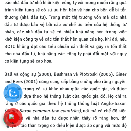
các nhà đầu tư nhỏ khởi kiện công ty với mong muốn rằng quá
trình kiện tụng sẽ có sự ưu tiên bảo vệ hơn cho bên dễ bị tổn
thương (nhà đầu tư). Trong một thị trường vốn mà các nhà
đầu tư được bảo vệ bởi các cơ chế ưu tiên của hệ thống tư
pháp, các nhà đầu tư sẽ có nhiều khả năng hơn trong việc
khởi kiện công ty về các tổn thất liên quan của họ, khi đó, nếu
BCTC không đạt các tiêu chuẩn cần thiết và gây ra tổn thất
cho nhà đầu tư, khả năng các công ty phải đối mặt với nguy
cơ kiện tụng sẽ cao hơn.
Ball và cộng sự (2000), Bushman và Piotroski (2006), Giner
and Rees (2001) cũng cung cấp bằng chứng cho rằng nguyên
tắc thận trọng có sự khác nhau giữa các quốc gia, và được
đánh giá dựa theo hệ thống luật của quốc gia đó. Họ chỉ ra
rằng ở các quốc gia theo hệ thông thông luật Anglo-Saxon
(Anglo-Saxon common-law countries)
, nơi mà có chế độ kiện
tụng bảo vệ nhà đầu tư được nhận thấy rõ ràng hơn, thì
nguyên tắc thận trọng có điều kiện được áp dụng với mức độ