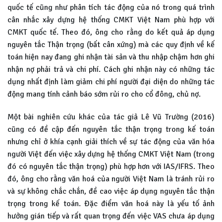
quốc tế cũng như phân tích tác động của nó trong quá trình
cân nhắc xây dựng hệ thống CMKT Việt Nam phù hợp với
CMKT quốc tế. Theo đó, ông cho rằng do kết quả áp dụng
nguyên tắc Thận trọng (bất cân xứng) mà các quy định về kế
toán hiện nay đang ghi nhận tài sản và thu nhập chậm hơn ghi
nhận nợ phải trả và chi phí. Cách ghi nhận này có những tác
dụng nhất định làm giảm chi phí người đại diện do những tác
động mang tính cảnh báo sớm rủi ro cho cổ đông, chủ nợ.
Một bài nghiên cứu khác của tác giả Lê Vũ Trường (2016)
cũng có đề cập đến nguyên tắc thận trọng trong kế toán
nhưng chỉ ở khía cạnh giải thích về sự tác động của văn hóa
người Việt đến việc xây dựng hệ thống CMKT Việt Nam (trong
đó có nguyên tắc thận trọng) phù hợp hơn với IAS/IFRS. Theo
đó, ông cho rằng văn hoá của người Việt Nam là tránh rủi ro
và sự không chắc chắn, đề cao việc áp dụng nguyên tắc thận
trọng trong kế toán. Đặc điểm văn hoá này là yếu tố ảnh
hưởng gián tiếp và rất quan trọng đến việc VAS chưa áp dụng