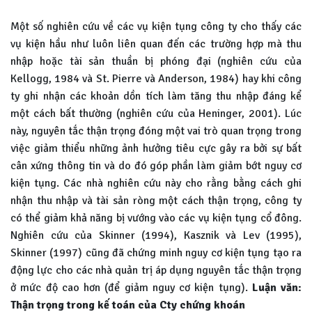
Một số nghiên cứu về các vụ kiện tụng công ty cho thấy các
vụ kiện hầu như luôn liên quan đến các trường hợp mà thu
nhập hoặc tài sản thuần bị phóng đại (nghiên cứu của
Kellogg, 1984 và St. Pierre và Anderson, 1984) hay khi công
ty ghi nhận các khoản dồn tích làm tăng thu nhập đáng kể
một cách bất thường (nghiên cứu của Heninger, 2001). Lúc
này, nguyên tắc thận trọng đóng một vai trò quan trọng trong
việc giảm thiểu những ảnh hưởng tiêu cực gây ra bởi sự bất
cân xứng thông tin và do đó góp phần làm giảm bớt nguy cơ
kiện tụng. Các nhà nghiên cứu này cho rằng bằng cách ghi
nhận thu nhập và tài sản ròng một cách thận trọng, công ty
có thể giảm khả năng bị vướng vào các vụ kiện tụng cổ đông.
Nghiên cứu của Skinner (1994), Kasznik và Lev (1995),
Skinner (1997) cũng đã chứng minh nguy cơ kiện tụng tạo ra
động lực cho các nhà quản trị áp dụng nguyên tắc thận trọng
ở mức độ cao hơn (để giảm nguy cơ kiện tụng).
Luận văn:
Thận trọng trong kế toán của Cty chứng khoán