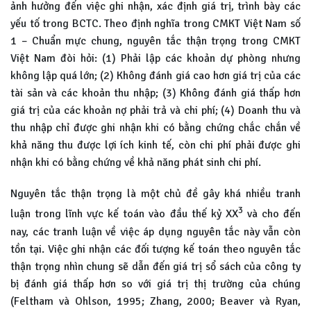
ảnh hưởng đến việc ghi nhận, xác định giá trị, trình bày các
yếu tố trong BCTC. Theo định nghĩa trong CMKT Việt Nam số
1 – Chuẩn mực chung, nguyên tắc thận trọng trong CMKT
Việt Nam đòi hỏi: (1) Phải lập các khoản dự phòng nhưng
không lập quá lớn; (2) Không đánh giá cao hơn giá trị của các
tài sản và các khoản thu nhập; (3) Không đánh giá thấp hơn
giá trị của các khoản nợ phải trả và chi phí; (4) Doanh thu và
thu nhập chỉ được ghi nhận khi có bằng chứng chắc chắn về
khả năng thu được lợi ích kinh tế, còn chi phí phải được ghi
nhận khi có bằng chứng về khả năng phát sinh chi phí.
Nguyên tắc thận trọng là một chủ đề gây khá nhiều tranh
3
luận trong lĩnh vực kế toán vào đầu thế kỷ XX
và cho đến
nay, các tranh luận về việc áp dụng nguyên tắc này vẫn còn
tồn tại. Việc ghi nhận các đối tượng kế toán theo nguyên tắc
thận trọng nhìn chung sẽ dẫn đến giá trị sổ sách của công ty
bị đánh giá thấp hơn so với giá trị thị trường của chúng
(Feltham và Ohlson, 1995; Zhang, 2000; Beaver và Ryan,