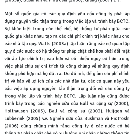
(2003a), Bushman và Piotroski (2006), Qiang (2007) v. v.
Một số quốc gia có các quy định yêu cầu công ty phải áp
dụng nguyên tắc thận trọng trong việc lập và trình bày BCTC.
Sự khác biệt trong các thể chế, hệ thống tư pháp giữa các
quốc gia khác nhau tạo ra các chi phí chính trị khác nhau cho
các nhà lập quy. Watts (2003a) lập luận rằng các cơ quan lập
quy ở các nước có hệ thống tư pháp chặt chẽ hơn phải đối mặt
với áp lực chính trị cao hơn và có nhiều nguy cơ hơn trong
việc phải chịu sự chỉ trích từ công chúng về những quy định
không phù hợp mà họ đặt ra. Do đó mà, để giảm chi phí chính
trị và bảo vệ lợi ích của các nhà đầu tư, các cơ quan này yêu
cầu việc áp dụng nguyên tắc thận trọng đối với các công ty
trong việc lập và trình bày BCTC. Lập luận này cũng được
trình bày trong các nghiên cứu của Ball và cộng sự (2000),
Holthausen (2003), Ball và cộng sự (2003), Huijgen và
Lubberink (2005) v.v. Nghiên cứu của Bushman và Piotroski
(2006) cũng chứng minh rằng công ty ở các nước có hệ
thống tư pháp chặt chẽ có xu hướng ghi nhận những thông tin