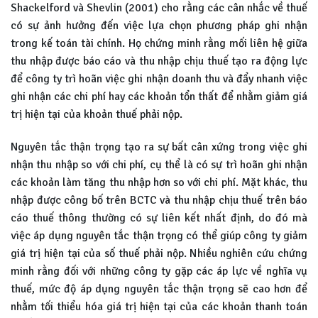
Shackelford và Shevlin (2001) cho rằng các cân nhắc về thuế
có sự ảnh hưởng đến việc lựa chọn phương pháp ghi nhận
trong kế toán tài chính. Họ chứng minh rằng mối liên hệ giữa
thu nhập được báo cáo và thu nhập chịu thuế tạo ra động lực
để công ty trì hoãn việc ghi nhận doanh thu và đẩy nhanh việc
ghi nhận các chi phí hay các khoản tổn thất để nhằm giảm giá
trị hiện tại của khoản thuế phải nộp.
Nguyên tắc thận trọng tạo ra sự bất cân xứng trong việc ghi
nhận thu nhập so với chi phí, cụ thể là có sự trì hoãn ghi nhận
các khoản làm tăng thu nhập hơn so với chi phí. Mặt khác, thu
nhập được công bố trên BCTC và thu nhập chịu thuế trên báo
cáo thuế thông thường có sự liên kết nhất định, do đó mà
việc áp dụng nguyên tắc thận trọng có thể giúp công ty giảm
giá trị hiện tại của số thuế phải nộp. Nhiều nghiên cứu chứng
minh rằng đối với những công ty gặp các áp lực về nghĩa vụ
thuế, mức độ áp dụng nguyên tắc thận trọng sẽ cao hơn để
nhằm tối thiểu hóa giá trị hiện tại của các khoản thanh toán