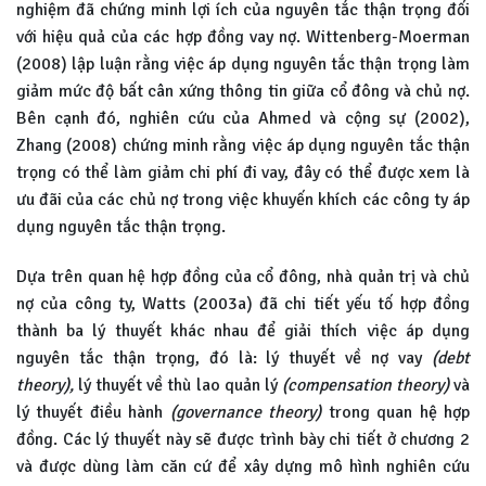
nghiệm đã chứng minh lợi ích của nguyên tắc thận trọng đối
với hiệu quả của các hợp đồng vay nợ. Wittenberg-Moerman
(2008) lập luận rằng việc áp dụng nguyên tắc thận trọng làm
giảm mức độ bất cân xứng thông tin giữa cổ đông và chủ nợ.
Bên cạnh đó, nghiên cứu của Ahmed và cộng sự (2002),
Zhang (2008) chứng minh rằng việc áp dụng nguyên tắc thận
trọng có thể làm giảm chi phí đi vay, đây có thể được xem là
ưu đãi của các chủ nợ trong việc khuyến khích các công ty áp
dụng nguyên tắc thận trọng.
Dựa trên quan hệ hợp đồng của cổ đông, nhà quản trị và chủ
nợ của công ty, Watts (2003a) đã chi tiết yếu tố hợp đồng
thành ba lý thuyết khác nhau để giải thích việc áp dụng
nguyên tắc thận trọng, đó là: lý thuyết về nợ vay
(debt
theory),
lý thuyết về thù lao quản lý
(compensation theory)
và
lý thuyết điều hành
(governance theory)
trong quan hệ hợp
đồng. Các lý thuyết này sẽ được trình bày chi tiết ở chương 2
và được dùng làm căn cứ để xây dựng mô hình nghiên cứu