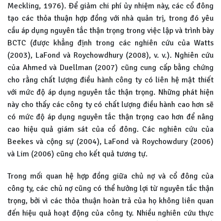
Meckling, 1976). Để giảm chi phí ủy nhiệm này, các cổ đông
tạo các thỏa thuận hợp đồng với nhà quản trị, trong đó yêu
cầu áp dụng nguyên tắc thận trọng trong việc lập và trình bày
BCTC (được khẳng định trong các nghiên cứu của Watts
(2003), LaFond và Roychowdhury (2008), v. v.). Nghiên cứu
của Ahmed và Duellman (2007) cũng cung cấp bằng chứng
cho rằng chất lượng điều hành công ty có liên hệ mật thiết
với mức độ áp dụng nguyên tắc thận trọng. Những phát hiện
này cho thấy các công ty có chất lượng điều hành cao hơn sẽ
có mức độ áp dụng nguyên tắc thận trọng cao hơn để nâng
cao hiệu quả giám sát của cổ đông. Các nghiên cứu của
Beekes và cộng sự (2004), LaFond và Roychowdury (2006)
và Lim (2006) cũng cho kết quả tương tự.
Trong mối quan hệ hợp đồng giữa chủ nợ và cổ đông của
công ty, các chủ nợ cũng có thể hưởng lợi từ nguyên tắc thận
trọng, bởi vì các thỏa thuận hoàn trả của họ không liên quan
đến hiệu quả hoạt động của công ty. Nhiều nghiên cứu thực