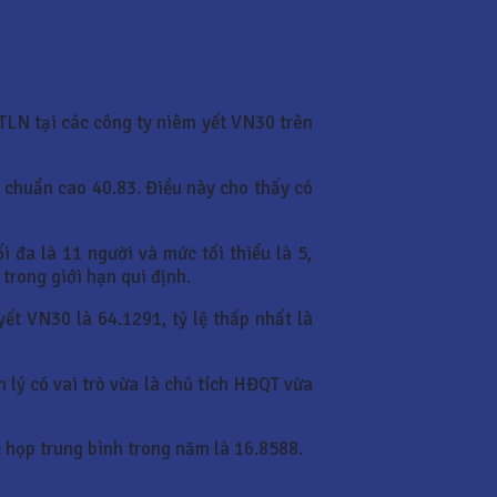
TLN tại các công ty niêm yết VN30 trên
ch chuẩn cao 40.83. Điều này cho thấy có
 đa là 11 người và mức tối thiểu là 5,
trong giới hạn qui định.
ết VN30 là 64.1291, tỷ lệ thấp nhất là
 lý có vai trò vừa là chủ tích HĐQT vừa
 họp trung bình trong năm là 16.8588.