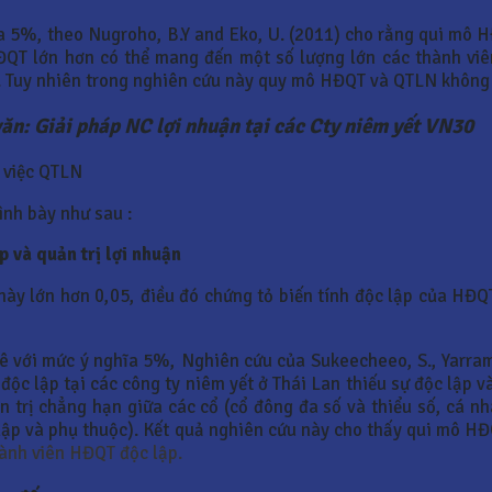
a 5%, theo Nugroho, B.Y and Eko, U. (2011) cho rằng qui mô 
HĐQT lớn hơn có thể mang đến một số lượng lớn các thành vi
 Tuy nhiên trong nghiên cứu này quy mô HĐQT và QTLN không 
ăn: Giải pháp NC lợi nhuận tại các Cty niêm yết VN30
i việc QTLN
ình bày như sau :
 và quản trị lợi nhuận
này lớn hơn 0,05, điều đó chứng tỏ biến tính độc lập của HĐQ
kê với mức ý nghĩa 5%, Nghiên cứu của Sukeecheeo, S., Yarram
độc lập tại các công ty niêm yết ở Thái Lan thiếu sự độc lập và
ản trị chẳng hạn giữa các cổ (cổ đông đa số và thiểu số, cá 
 lập và phụ thuộc). Kết quả nghiên cứu này cho thấy qui mô 
thành viên HĐQT độc lập.