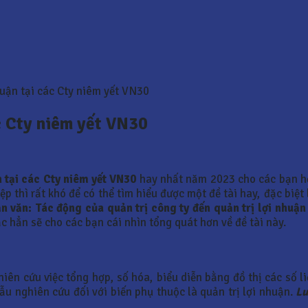
uận tại các Cty niêm yết VN30
ác Cty niêm yết VN30
n tại các Cty niêm yết VN30
hay nhất năm 2023 cho các bạn h
p thì rất khó để có thể tìm hiểu được một đề tài hay, đặc biệt
n văn:
Tác động của quản trị công ty đến quản trị lợi nhuận
c hẳn sẽ cho các bạn cái nhìn tổng quát hơn về đề tài này.
n cứu việc tổng hợp, số hóa, biểu diễn bằng đồ thị các số li
u nghiên cứu đối với biến phụ thuộc là quản trị lợi nhuận.
Lu