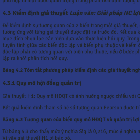
phù hợp là một bước quan trọng trong phân tích định lượng 
4.3 Kiểm định giả thuyết
Luận văn: Giải pháp NC lợ
Để kiểm định sự tương quan của 2 biến trong mỗi giả thuyết,
tương ứng với từng giả thuyết được đặt ra trước đó. Kết quả 
mục đích chọn lọc các biến đưa vào thực hiện hồi quy. Tron
tuyến tính giữa các biến độc lập và biến phụ thuộc và kiểm đ
độc lập phải có tương quan với biến phụ thuộc, nếu ở bước ph
lập ra khỏi phân tích hồi quy.
Bảng 4.2 Tóm tắt phương pháp kiểm định các giả thuyết ng
4.3.1 Quy mô hội đồng quản trị
Giả thuyết H1: Quy mô HĐQT có ảnh hưởng ngược chiều với 
Kết quả kiểm định tham số hệ số tương quan Pearson được tr
Bảng 4.3 Tương quan của biến quy mô HĐQT và quản trị lợi
Từ bảng 4.3 cho thấy mức ý nghĩa Sig là 0,216, mức ý nghĩa 
Vì vậy giả thuyết H1 bị bác bỏ.