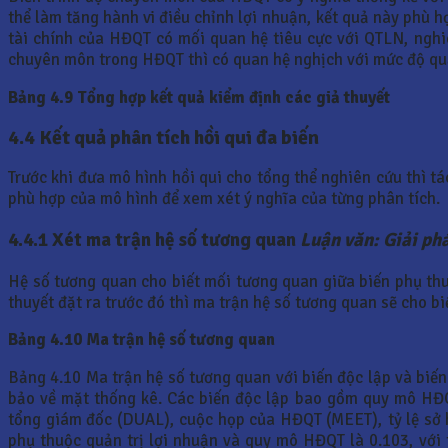
thể làm tăng hành vi điều chỉnh lợi nhuận, kết quả này phù 
tài chính của HĐQT có mối quan hệ tiêu cực với QTLN, nghi
chuyên môn trong HĐQT thì có quan hệ nghịch với mức độ quả
Bảng 4.9 Tổng hợp kết quả kiểm định các giả thuyết
4.4 Kết quả phân tích hồi qui đa biến
Trước khi đưa mô hình hồi qui cho tổng thể nghiên cứu thì t
phù hợp của mô hình để xem xét ý nghĩa của từng phân tích.
4.4.1 Xét ma trận hệ số tương quan
Luận văn: Giải ph
Hệ số tương quan cho biết mối tương quan giữa biến phụ thuộ
thuyết đặt ra trước đó thì ma trận hệ số tương quan sẽ cho bi
Bảng 4.10 Ma trận hệ số tương quan
Bảng 4.10 Ma trận hệ số tương quan với biến độc lập và biế
bảo về mặt thống kê. Các biến độc lập bao gồm quy mô HĐQT
tổng giám đốc (DUAL), cuộc họp của HĐQT (MEET), tỷ lệ sở
phụ thuộc quản trị lợi nhuận và quy mô HĐQT là 0.103, với t