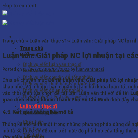
Skip to content
Trang chủ
»
Luận văn thạc sĩ
»
Luận văn: Giải pháp NC lợi nh
Trang chủ
Luận văn: Giải pháp NC lợi nhuận tại c
Dịch vụ
Dịch vụ viết luận văn thạc sĩ
Posted on
05/04/2023
05/04/2023
by
luanvanthacsi
Dịch vụ viết khóa luận
Dịch vụ viết chuyên đề tốt nghiệp
Chia sẻ chuyên mục
Đề tài Luận văn: Giải pháp NC lợi nhuậ
Dịch vụ viết thuê báo cáo thực tập
khảo nhé. Với những bạn chuẩn bị làm bài khóa luận tốt nghiệ
Dịch vụ viết đồ án tốt nghiệp
vào thời gian lựa chọn đề tài làm Luận văn thì với đề tài
Luậ
Dịch Vụ Viết Tiểu Luận Thuê
giao dịch chứng khoán Thành Phố Hồ Chí Minh
dưới đây chắ
Luận văn thạc sĩ
4.1 Kết quả thống kê mô tả
Luận văn đại học
Khóa luận
Thống kê mô tả là một trong những phương pháp dùng để nghiê
Báo Cáo
mô tả sẽ là cơ sở để xem xét mức độ phù hợp của tổng thể mẫ
Tiểu luận
Cty niêm yết VN30