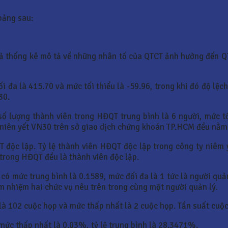
 bảng sau:
quả thống kê mô tả về những nhân tố của QTCT ảnh hưởng đến Q
tối đa là 415.70 và mức tối thiểu là -59.96, trong khi đó độ lệ
30.
 lượng thành viên trong HĐQT trung bình là 6 người, mức tối
 niên yết VN30 trên sở giao dịch chứng khoán TP.HCM đều nằm 
độc lập. Tỷ lệ thành viên HĐQT độc lập trong công ty niêm y
n trong HĐQT đều là thành viên độc lập.
ó mức trung bình là 0.1589, mức đối đa là 1 tức là người quản
kiêm nhiệm hai chức vụ nêu trên trong cùng một người quản lý.
là 102 cuộc họp và mức thấp nhất là 2 cuộc họp. Tần suất cuộc
mức thấp nhất là 0.03%, tỷ lệ trung bình là 28.3471%.