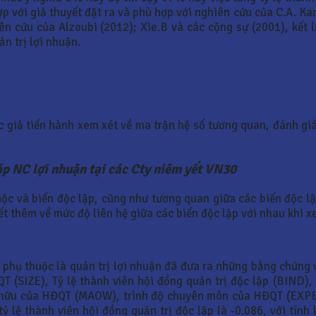
hợp với giả thuyết đặt ra và phù hợp với nghiên cứu của C.A.
ên cứu của Alzoubi (2012); Xie.B và các cộng sự (2001), kết
n trị lợi nhuận.
ác giả tiến hành xem xét về ma trận hệ số tương quan, đánh g
áp NC lợi nhuận tại các Cty niêm yết VN30
c và biến độc lập, cũng như tương quan giữa các biến độc lập
ết thêm về mức độ liên hệ giữa các biến độc lập với nhau khi x
n phụ thuộc là quản trị lợi nhuận đã đưa ra những bằng chứng
 (SIZE), Tỷ lệ thành viên hội đồng quản trị độc lập (BIND),
 hữu của HĐQT (MAOW), trình độ chuyên môn của HĐQT (EXPE)
ỷ lệ thành viên hội đồng quản trị độc lập là -0.086, với tín