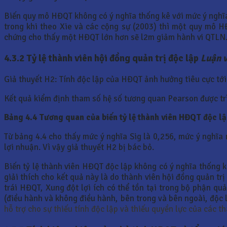
Biến quy mô HĐQT không có ý nghĩa thống kê với mức ý nghĩ
trong khi theo Xie và các cộng sự (2003) thì một quy mô 
chứng cho thấy một HĐQT lớn hơn sẽ l2m giảm hành vi QTLN.
4.3.2 Tỷ lệ thành viên hội đồng quản trị độc lập
Luận v
Giả thuyết H2: Tính độc lập của HĐQT ảnh hưởng tiêu cực tớ
Kết quả kiểm định tham số hệ số tương quan Pearson được tr
Bảng 4.4 Tương quan của biến tỷ lệ thành viên HĐQT độc lập
Từ bảng 4.4 cho thấy mức ý nghĩa Sig là 0,256, mức ý nghĩa 
lợi nhuận. Vì vậy giả thuyết H2 bị bác bỏ.
Biến tỷ lệ thành viên HĐQT độc lập không có ý nghĩa thống 
giải thích cho kết quả này là do thành viên hội đồng quản trị 
trái HĐQT, Xung đột lợi ích có thể tồn tại trong bộ phận qu
(điều hành và không điều hành, bên trong và bên ngoài, độc
hỗ trợ cho sự thiếu tính độc lập và thiếu quyền lực của các 