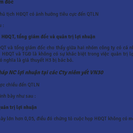
ám đốc
chủ tịch HĐQT có ảnh hưởng tiêu cực đến QTLN
 :
 HĐQT, tổng giám đốc và quản trị lợi nhuận
ĐQT và tổng giám đốc cho thấy giữa hai nhóm công ty có cá 
HĐQT và TGĐ là không có sự khác biệt trong việc quản trị lợ
ó nghĩa là giả thuyết H3 bị bác bỏ.
háp NC lợi nhuận tại các Cty niêm yết VN30
ược chiều đến QTLN
ình bày như sau :
uản trị lợi nhuận
này lớn hơn 0,05, điều đó chứng tỏ cuộc họp HĐQT không có mố