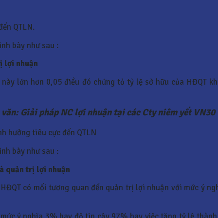
 đến QTLN.
ình bày như sau :
ị lợi
nhuận
 này lớn hơn 0,05 điều đó chứng tỏ tỷ lệ sở hữu của HĐQT kh
 văn: Giải pháp NC lợi nhuận tại các Cty niêm yết VN30
ảnh hưởng tiêu cực đến QTLN
ình bày như sau :
 quản trị lợi nhuận
HĐQT có mối tương quan đến quản trị lợi nhuận với mức ý nghĩ
 mức ý nghĩa 3% hay độ tin cậy 97% hay việc tăng tỷ lệ thàn