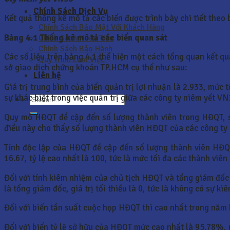
Chính Sách Dịch Vụ
Kết quả thống kê mô tả các biến được trình bày chi tiết theo
Chính Sách Bảo Mật Với Khách Hàng
Bảng 4.1 Thống kê mô tả các biến quan sát
Chính Sách Hoàn Tiền
Chính Sách Bảo Hành
Các số liệu trên bảng 4.1 thể hiện một cách tổng quan kết 
Quy Trình Làm Việc
sở giao dịch chứng khoán TP.HCM cụ thể như sau:
Liên hệ
Giá trị trung bình của biến quản trị lợi nhuận là 2.933, mức 
sự khác biệt trong việc quản trị giữa các công ty niêm yết VN
Quy mô HĐQT đề cập đến số lượng thành viên trong HĐQT, số
điều này cho thấy số lượng thành viên HĐQT của các công ty
Tính độc lập của HĐQT đề cập đến số lượng thành viên HĐQT 
16.67, tỷ lệ cao nhất là 100, tức là mức tối đa các thành viê
Đối với tính kiêm nhiệm của chủ tịch HĐQT và tổng giám đốc c
là tổng giám đốc, giá trị tối thiều là 0, tức là không có sự 
Đối với biến tần suất cuộc họp HĐQT thì cao nhất trong năm 
Đối với biến tỷ lệ sở hữu của HĐQT mức cao nhất là 95.78%, 