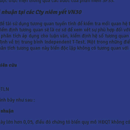
được thực hiện thông qua các bước của phần mềm SPSS.
i nhuận tại các Cty niêm yết VN30
 đề tài sử dụng tương quan tuyến tính để kiểm tra mối quan hệ
kiểm định tương quan sẽ là cơ sở để xem xét sự phù hợp đối với
g phân tích áp dụng cho luận văn, kiểm định hệ số tương qua
ịnh về trị trung bình Independent T-Test. Một trong những điề
ân tích tương quan này biến độc lập không có tương quan với b
hiên cứu
QTLN
ình bày như sau :
 nhuận
này lớn hơn 0,05, điều đó chứng tỏ biến quy mô HĐQT không có