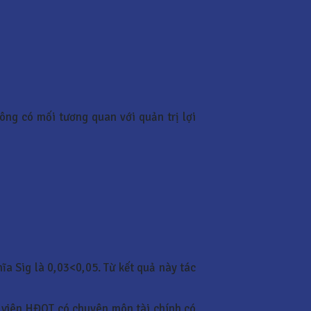
ông có mối tương quan với quản trị lợi
a Sig là 0,03<0,05. Từ kết quả này tác
h viên HĐQT có chuyên môn tài chính có