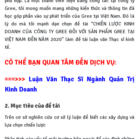
phù hợp. Là một thành viên hiện đang công tác tại công ty
Gree, tôi mong muốn mang những kiến thức và thông tin đã
học góp phần vào sự phát triển của Gree tại Việt Nam. Đó là
lý do mà tôi mạnh dạn chọn đề tài “CHIẾN LƯỢC KINH
DOANH CỦA CÔNG TY GREE ĐỐI VỚI SẢN PHẨM GREE TẠI
VIỆT NAM ĐẾN NĂM 2020” làm đề tài luận văn Thạc sĩ kinh
tế.
CÓ THỂ BẠN QUAN TÂM ĐẾN DỊCH VỤ:
===>>>
Luận Văn Thạc Sĩ Ngành Quản Trị
Kinh Doanh
2. Mục tiêu của đề tài
Trên cơ sở nghiên cứu cơ sở lý luận để biết các xây dựng và
lựa chọn chiến lược