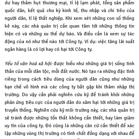
dư hay thâm hụt thương mại, tỉ lệ lạm phát, tổng sản phẩm
quốc dân, kết quả chu kỳ kinh tế, thu nhập và chi tiêu của
người dân, tỉ lệ thất nghiệp. Khi xem xét những con số thống
kê này, các nhà quản trị cần quan tâm tới những thông tin
hiện có và những xu thế dự báo. Và điều cần là xem sự tác
động của nó như thế nào tới Công ty. Ví dụ: việc tăng lãi suất
ngân hàng là có lợi hay có hại tới Công ty.
Yếu tố văn hoá xã hội:
được hiểu như những giá trị sống tinh
thần của mỗi dân tộc, mỗi đất nước. Nó tạo ra những đặc tính
riêng trong cách tiêu dùng của người dân cũng như những
hạn chế vô hình mà các công ty bắt gặp khi thâm nhập thị
trường. Do vậy cần phải nghiên cứu kỹ để tránh khỏi những
phản ứng tiêu cực của người dân do xâm hại tới những giá trị
truyền thống. Nghiên cứu kỹ môi trường này, các nhà quản trị
sẽ tránh được những tổn thất không cần thiết, hay làm giảm
uy tín của công ty. Đó cũng là những căn cứ cần thiết để xác
lập những vùng thị trường có tính chất đồng dạng với nhau để