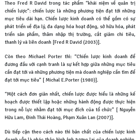
Theo Fred R David trong tác phẩm “khái niệm về quản trị
chiến lược”: chiến lược là những phương tiện đạt tới những
mục tiêu dài hạn. Chiến lược kinh doanh có thể gồm có sự
phát triển về địa lý, đa dạng hóa hoạt động, sở hữu hóa, phát
triển sản phẩm, thâm nhập thị trường, cắt giảm chi tiêu,
thanh lý và liên doanh [Fred R David (2003)].
Còn theo Michael Porter thì: “Chiến lược kinh doanh để
đương đầu với cạnh tranh là sự kết hợp giữa những mục tiêu
cần đạt tới và những phương tiện mà doanh nghiệp cần tìm để
đạt tới mục tiêu” [ Michal E.Porter (1980)].
“Một cách đơn giản nhất, chiến lược được hiểu là những kế
hoạch được thiết lập hoặc những hành động được thực hiện
trong nỗ lực nhằm đạt tới mục đích của tổ chức” [ Nguyễn
Hữu Lam, Đinh Thái Hoàng, Phạm Xuân Lan (2007)].
Dù tiếp cận theo cách nào thì bản chất của chiến lược kinh
doanh vẫn là phác thảo hình ảnh tương lai của doanh nghiệp.