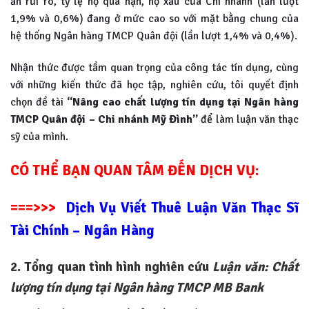
ẩn rủi ro, tỷ lệ nợ quá hạn, nợ xấu của Chi nhánh (lần lượt
1,9% và 0,6%) đang ở mức cao so với mặt bằng chung của
hệ thống Ngân hàng TMCP Quân đội (lần lượt 1,4% và 0,4%).
Nhận thức được tầm quan trọng của công tác tín dụng, cùng
với những kiến thức đã học tập, nghiên cứu, tôi quyết định
chọn đề tài
“Nâng cao chất lượng tín dụng tại Ngân hàng
TMCP Quân đội – Chi nhánh Mỹ Đình”
để làm luận văn thạc
sỹ của mình.
CÓ THỂ BẠN QUAN TÂM ĐẾN DỊCH VỤ:
===>>>
Dịch Vụ Viết Thuê Luận Văn Thạc Sĩ
Tài Chính – Ngân Hàng
2. Tổng quan tình hình nghiên cứu
Luận văn: Chất
lượng tín dụng tại Ngân hàng TMCP MB Bank