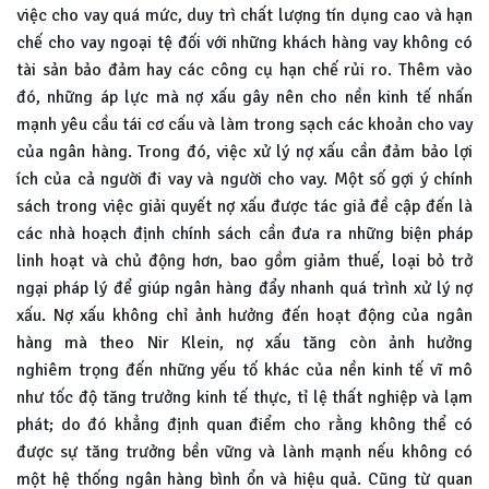
việc cho vay quá mức, duy trì chất lượng tín dụng cao và hạn
chế cho vay ngoại tệ đối với những khách hàng vay không có
tài sản bảo đảm hay các công cụ hạn chế rủi ro. Thêm vào
đó, những áp lực mà nợ xấu gây nên cho nền kinh tế nhấn
mạnh yêu cầu tái cơ cấu và làm trong sạch các khoản cho vay
của ngân hàng. Trong đó, việc xử lý nợ xấu cần đảm bảo lợi
ích của cả người đi vay và người cho vay. Một số gợi ý chính
sách trong việc giải quyết nợ xấu được tác giả đề cập đến là
các nhà hoạch định chính sách cần đưa ra những biện pháp
linh hoạt và chủ động hơn, bao gồm giảm thuế, loại bỏ trở
ngại pháp lý để giúp ngân hàng đẩy nhanh quá trình xử lý nợ
xấu. Nợ xấu không chỉ ảnh hưởng đến hoạt động của ngân
hàng mà theo Nir Klein, nợ xấu tăng còn ảnh hưởng
nghiêm trọng đến những yếu tố khác của nền kinh tế vĩ mô
như tốc độ tăng trưởng kinh tế thực, tỉ lệ thất nghiệp và lạm
phát; do đó khẳng định quan điểm cho rằng không thể có
được sự tăng trưởng bền vững và lành mạnh nếu không có
một hệ thống ngân hàng bình ổn và hiệu quả. Cũng từ quan