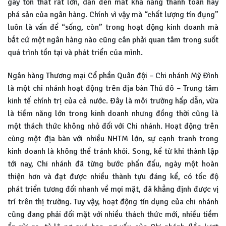
gây tổn thất rất lớn, dẫn đến mất khả năng thanh toán hay
phá sản của ngân hàng. Chính vì vậy mà “chất lượng tín đụng”
luôn là vấn để “sống, còn” trong hoạt động kinh doanh mà
bắt cứ một ngân hàng nào cũng cân phải quan tâm trong suốt
quá trình tồn tại và phát triển của mình.
Ngân hàng Thương mại Cổ phần Quân đội – Chi nhánh Mỹ Đình
là một chi nhánh hoạt động trên địa bàn Thủ đô – Trung tâm
kinh tế chính trị của cả nước. Đây là môi trường hấp dẫn, vừa
là tiềm năng lớn trong kinh doanh nhưng đồng thời cũng là
một thách thức không nhỏ đối với Chi nhánh. Hoạt động trên
cùng một địa bàn với nhiều NHTM lớn, sự cạnh tranh trong
kinh doanh là không thể tránh khỏi. Song, kể từ khi thành lập
tới nay, Chi nhánh đã từng bước phấn đấu, ngày một hoàn
thiện hơn và đạt được nhiều thành tựu đáng kể, có tốc độ
phát triển tương đối nhanh về mọi mặt, đã khẳng định được vị
trí trên thị trường. Tuy vậy, hoạt động tín dụng của chi nhánh
cũng đang phải đối mặt với nhiều thách thức mới, nhiều tiềm