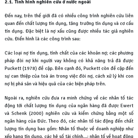
2.1. Tình hình nghiên cứu ở nước ngoài
Đến nay, trên thế giới đã có nhiều công trình nghiên cứu liên
quan đến chất lượng tín dụng, tăng trưởng tín dụng và cơ cấu
tín dụng. Đặc biệt là nợ xấu cũng được nhiều tác giả nghiên
cứu. Điển hình là các công trình sau:
Các loại nợ tín dụng, tính chất của các khoản nợ; các phương
pháp đòi nợ khi người vay không có khả năng trả đã được
Puckett (1978) đề cập. Bên cạnh đó, Puckett còn đề cập đến
sự can thiệp của toà án trong việc đòi nợ, cách xử lý khi con
nợ bị phá sản và hiệu quả của các biện pháp trên.
Ngoài ra, nghiên cứu đưa ra minh chứng về các nhân tố tác
động tới chất lượng tín dụng của ngân hàng đã được Ewert
và Schenk (2000) nghiên cứu và kiểm chứng bằng một số
ngân hàng của Đức. Theo đó, các nhân tố tác động đến chất
lượng tín dụng bao gồm: Nhân tố thuộc về doanh nghiệp như
xếp hạng tín dụng, các hệ số tài chính…; nhân tố về hoạt động