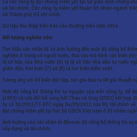
Là các công ty đại chúng niêm yết tại Sở giao dịch chứng 
và tài chính. Các công ty niêm yết thuộc 03 nhóm ngành tr
và Thành phố Hồ chí minh.
Dữ liệu thu thập trên báo cáo thường niên năm 2014.
Đối tượng nghiên cứu:
Tìm hiểu các nhân tố có ảnh hưởng đến mức độ công bố thông 
nghiệm ở trong và ngoài nước, đưa vào mô hình các biến độc lậ
lệ sở hữu của Nhà nước (6) tỷ lệ sở hữu nhà đầu tư nước ngoà
giám đốc. Hai biến (7) và (8) là hai biến kiểm soát.
Tương ứng với 08 biến độc lập, tác giả đưa ra 08 giả thuyết n
Mức độ công bố thông tin tự nguyện của mỗi công ty, để đ
(1995) và sửa đổi bổ sung bởi Chau và Gray (2002) kết hợp đ
tư số 52/2012/TT-BTC ngày 04/05/2012 của Bộ tài chính về cô
đại chúng niêm yết tại hai Sở GDCK Việt nam ở 03 nhóm ngàn
Ảnh hưởng của các nhân tố đếnmức độ công bố thông tin tự 
xây dựng và tài chính.