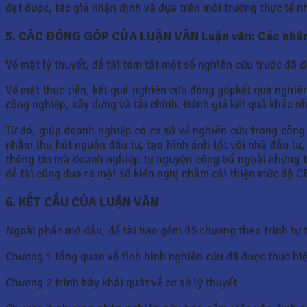
đạt được, tác giả nhận định và dựa trên môi trường thực tế 
5. CÁC ĐÓNG GÓP CỦA LUẬN VĂN Luận văn: Các nhân 
Về mặt lý thuyết, đề tài tóm tắt một số nghiên cứu trước đã 
Về mặt thực tiễn, kết quả nghiên cứu đóng gópkết quả nghiê
công nghiệp, xây dựng và tài chính. Đánh giá kết quả khác nh
Từ đó, giúp doanh nghiệp có cơ sở về nghiên cứu trong công
nhằm thu hút nguồn đầu tư, tạo hình ảnh tốt với nhà đầu tư, 
thông tin mà doanh nghiệp tự nguyện công bố ngoài những th
đề tài cũng đưa ra một số kiến nghị nhằm cải thiện mức độ C
6. KẾT CẤU CỦA LUẬN VĂN
Ngoài phần mở đầu, đề tài bao gồm 05 chương theo trình tự t
Chương 1 tổng quan về tình hình nghiên cứu đã được thực hiệ
Chương 2 trình bày khái quát về cơ sở lý thuyết