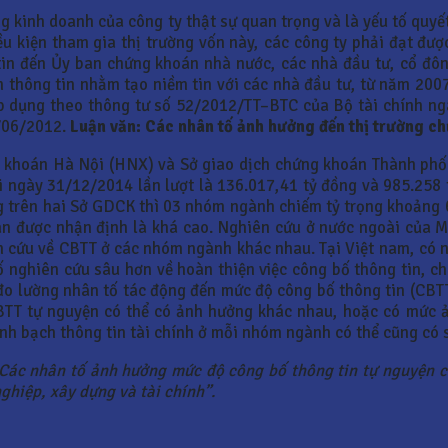
ng kinh doanh của công ty thật sự quan trọng và là yếu tố quyế
 kiện tham gia thị trường vốn này, các công ty phải đạt được
tin đến Ủy ban chứng khoán nhà nước, các nhà đầu tư, cổ đôn
h thông tin nhằm tạo niềm tin với các nhà đầu tư, từ năm 200
áp dụng theo thông tư số 52/2012/TT–BTC của Bộ tài chính n
1/06/2012.
Luận văn: Các nhân tố ảnh hưởng đến thị trường c
 khoán Hà Nội (HNX) và Sở giao dịch chứng khoán Thành phố
tại ngày 31/12/2014 lần lượt là 136.017,41 tỷ đồng và 985.25
ng trên hai Sở GDCK thì 03 nhóm ngành chiếm tỷ trọng khoảng 
án được nhận định là khá cao. Nghiên cứu ở nước ngoài của M
n cứu về CBTT ở các nhóm ngành khác nhau. Tại Việt nam, có n
 nghiên cứu sâu hơn về hoàn thiện việc công bố thông tin, ch
đo lường nhân tố tác động đến mức độ công bố thông tin (CBT
CBTT tự nguyện có thể có ảnh hưởng khác nhau, hoặc có mức
inh bạch thông tin tài chính ở mỗi nhóm ngành có thể cũng có 
Các nhân tố ảnh hưởng mức độ công bố thông tin tự nguyện củ
hiệp, xây dựng và tài chính”.