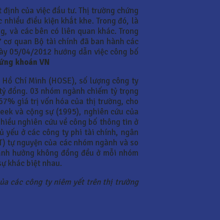
t định của việc đầu tư. Thị trường chứng
 nhiều điều kiện khắt khe. Trong đó, là
g, và các bên có liên quan khác. Trong
7 cơ quan Bộ tài chính đã ban hành các
gày 05/04/2012 hướng dẫn việc công bố
hứng khoán VN
 Hồ Chí Minh (HOSE), số lượng công ty
8 tỷ đồng. 03 nhóm ngành chiếm tỷ trọng
67% giá trị vốn hóa của thị trường, cho
eek và cộng sự (1995), nghiên cứu của
hiều nghiên cứu về công bố thông tin ở
ủ yếu ở các công ty phi tài chính, ngân
T) tự nguyện của các nhóm ngành và so
 ảnh hưởng không đồng đều ở mỗi nhóm
sự khác biệt nhau.
a các công ty niêm yết trên thị trường