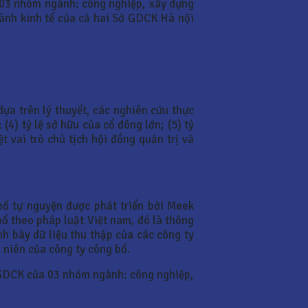
 03 nhóm ngành: công nghiệp, xây dựng
ành kinh tế của cả hai Sở GDCK Hà nội
ựa trên lý thuyết, các nghiên cứu thực
(4) tỷ lệ sở hữu của cổ đông lớn; (5) tỷ
ệt vai trò chủ tịch hội đồng quản trị và
bố tự nguyện được phát triển bởi Meek
bố theo pháp luật Việt nam, đó là thông
h bày dữ liệu thu thập của các công ty
 niên của công ty công bố.
 GDCK của 03 nhóm ngành: công nghiệp,