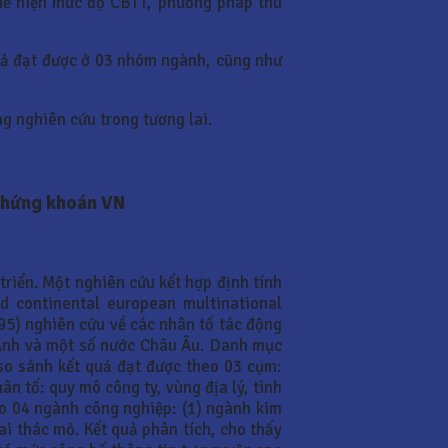
hể hiện mức độ CBTT, phương pháp thu
quả đạt được ở 03 nhóm ngành, cũng như
ng nghiên cứu trong tương lai.
chứng khoán VN
triển. Một nghiên cứu kết hợp định tính
nd continental european multinational
995) nghiên cứu về các nhân tố tác động
 Anh và một số nước Châu Âu. Danh mục
, so sánh kết quả đạt được theo 03 cụm:
n tố: quy mô công ty, vùng địa lý, tình
ào 04 ngành công nghiệp: (1) ngành kim
hai thác mỏ. Kết quả phân tích, cho thấy