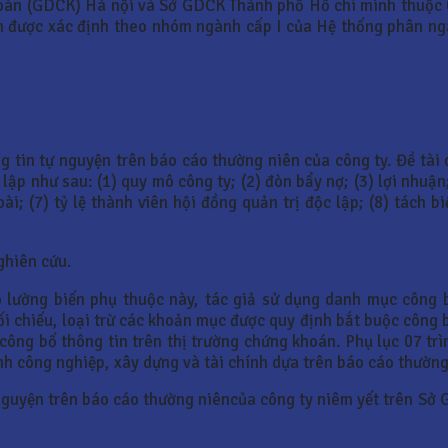
khoán (GDCK) Hà nội và Sở GDCK Thành phố Hồ chí minh thuộc
ên được xác định theo nhóm ngành cấp I của Hệ thống phân ng
tin tự nguyện trên báo cáo thường niên của công ty. Đề tài d
p như sau: (1) quy mô công ty; (2) đòn bẩy nợ; (3) lợi nhuận; 
i; (7) tỷ lệ thành viên hội đồng quản trị độc lập; (8) tách bi
ghiên cứu.
o lường biến phụ thuộc này, tác giả sử dụng danh mục công 
ối chiếu, loại trừ các khoản mục được quy định bắt buộc công 
ng bố thông tin trên thị trường chứng khoán. Phụ lục 07 trìn
h công nghiệp, xây dựng và tài chính dựa trên báo cáo thường
nguyện trên báo cáo thường niêncủa công ty niêm yết trên Sở