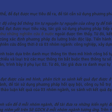
 thể, để đạt được mục tiêu đề ra, đề tài cần sử dụng phương p
 độ công bố thông tin tự nguyện tự nguyện của công ty để ti
Để đạt được mục tiêu này, tác giả sử dụng phương pháp tiếp 
 như những nghiên cứu ở nước
ngoài được tìm thấy. Từ đó, kế
ả cũng xác định phương pháp đo lường biến độc lập. Tiến hành
hiên cứu đồng thời ở cả 03 nhóm ngành: công nghiệp, xây dựng
tính toán dựa trên danh mục thông tin theo mô hình công bố t
i chiếu và loại trừ các mục thông tin bắt buộc theo thông tư
án, trình bày ở phụ lục 02. Từ đó, tác giả đưa ra danh mục t
ả đạt được của mô hình, phân tích so sánh kết quả đạt được 
h, đề tài sử dụng phương pháp hồi quy bội, công cụ hỗ trợ 
 thảo luận kết quả của 03 nhóm ngành, so sánh với kết quả đạ
ịnh vấn đề ở mỗi nhóm ngành, đề tài đưa ra những kiến nghị 
úng niêm yết trên Sở GDCK ở mỗi nhóm ngành tương ứng.
Trên c