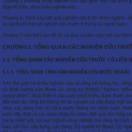
Chương 3 phương pháp nghiên cứu bao gồm việc xác định p
thập dữ liệu, chọn mẫu nghiên cứu.
Chương 4, trình bày kết quả nghiên cứu ở 03 nhóm ngành: cô
so sánh với một số nghiên cứu trước ở trong và ngoài nước.
Chương 5 nêu kết luận đề tài và đưa ra kiến nghị với các bên
CHƯƠNG 1: TỔNG QUAN CÁC NGHIÊN CỨU TRƯỚ
1.1. TỔNG QUAN CÁC NGHIÊN CỨU TRƯỚC CÓ LIÊN QUA
1.1.1. TỔNG QUAN TÌNH HÌNH NGHIÊN CỨU NƯỚC NGOÀI
Trên thế giới có nhiều nghiên cứu về công bố thông tin, công
và định lượng của Meek và cộng sự (1995) “Factors influe
corporation”, thực hiện ở các nước phát triển, được tham ch
đến mức độ công bố thông tin tự nguyện và xây dựng một da
được xây dựng trên 03 khía cạnh: thông tin chiến lược, thôn
nước Mỹ, Anh và các nước Châu Âu khác. Kết quả cho thấy các
trạng niêm yết, và loại ngành công nghiệp mà công ty hoạt 
loại, vật liệu xây dựng, xây dựng, (2) ngành kỹ thuật, (3) n