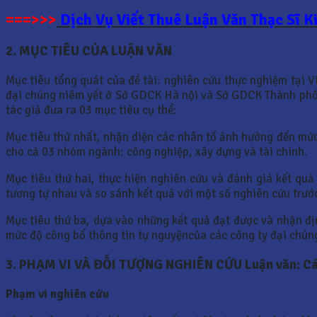
===>>>
Dịch Vụ Viết Thuê Luận Văn Thạc Sĩ K
2. MỤC TIÊU CỦA LUẬN VĂN
Mục tiêu tổng quát của đề tài: nghiên cứu thực nghiệm tại 
đại chúng niêm yết ở Sở GDCK Hà nội và Sở GDCK Thành phố H
tác giả đưa ra 03 mục tiêu cụ thể:
Mục tiêu thứ nhất, nhận diện các nhân tố ảnh hưởng đến mức
cho cả 03 nhóm ngành: công nghiệp, xây dựng và tài chính.
Mục tiêu thứ hai, thực hiện nghiên cứu và đánh giá kết qu
tương tự nhau và so sánh kết quả với một số nghiên cứu trướ
Mục tiêu thứ ba, dựa vào những kết quả đạt được và nhận đ
mức độ công bố thông tin tự nguyệncủa các công ty đại chún
3. PHẠM VI VÀ ĐỐI TƯỢNG NGHIÊN CỨU Luận văn: Các
Phạm vi nghiên cứu