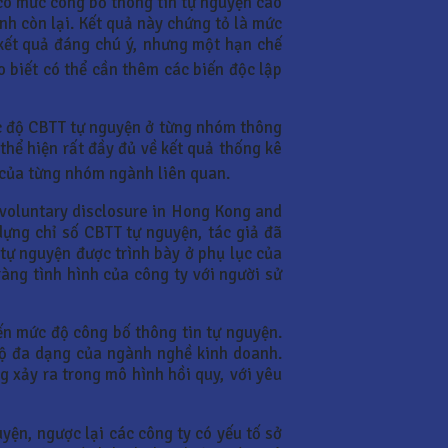
 có mức công bố thông tin tự nguyện cao
nh còn lại. Kết quả này chứng tỏ là mức
kết quả đáng chú ý, nhưng một hạn chế
o biết có thể cần thêm các biến độc lập
ức độ CBTT tự nguyện ở từng nhóm thông
thể hiện rất đầy đủ về kết quả thống kê
 của từng nhóm ngành liên quan.
 voluntary disclosure in Hong Kong and
dựng chỉ số CBTT tự nguyện, tác giả đã
tự nguyện được trình bày ở phụ lục của
àng tình hình của công ty với người sử
ến mức độ công bố thông tin tự nguyện.
 độ đa dạng của ngành nghề kinh doanh.
 xảy ra trong mô hình hồi quy, với yêu
yện, ngược lại các công ty có yếu tố sở