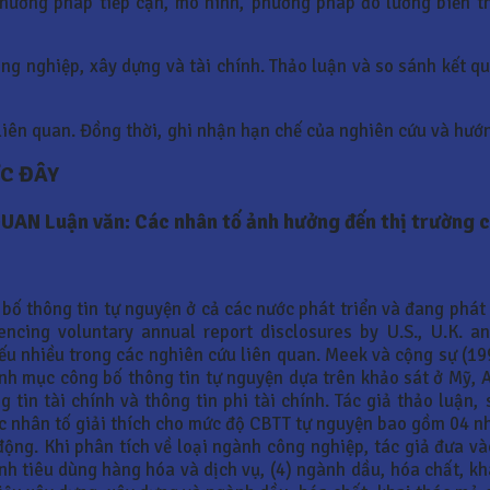
hương pháp tiếp cận, mô hình, phương pháp đo lường biến t
ng nghiệp, xây dựng và tài chính. Thảo luận và so sánh kết 
 liên quan. Đồng thời, ghi nhận hạn chế của nghiên cứu và hướ
C ĐÂY
N Luận văn: Các nhân tố ảnh hưởng đến thị trường 
 bố thông tin tự nguyện ở cả các nước phát triển và đang phát 
ncing voluntary annual report disclosures by U.S., U.K. a
iếu nhiều trong các nghiên cứu liên quan. Meek và cộng sự (1
nh mục công bố thông tin tự nguyện dựa trên khảo sát ở Mỹ,
g tin tài chính và thông tin phi tài chính. Tác giả thảo luận
 nhân tố giải thích cho mức độ CBTT tự nguyện bao gồm 04 nhâ
động. Khi phân tích về loại ngành công nghiệp, tác giả đưa v
gành tiêu dùng hàng hóa và dịch vụ, (4) ngành dầu, hóa chất, k