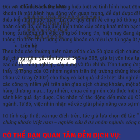
Chính Sách Dịch Vụ
Đối với nhà đầu tư vốn, những hiểu biết về tình hình hoạt độ
khoán là một kênh huy động vốn quan trọng, để đạt được điều
Chính Sách Bảo Mật Với Khách Hàng
điều kiện bắt buộc tuân thủ các quy định về công bố thông 
Chính Sách Hoàn Tiền
hoàn cảnh đó, để tạo điều kiện thúc đẩy công khai minh bạc
Chính Sách Bảo Hành
thông tư hướng dẫn việc công bố thông tin, hiện nay đang 
Quy Trình Làm Việc
thông tin trên thị trường chứng khoán có hiệu lực từ ngày 0
Liên hệ
Theo báo cáo thường niên năm 2014 của Sở giao dịch chứng
đại chúng niêm yết lần lượt là 365 và 305, giá trị vốn hóa 
cao đó là: công nghiệp, xây dựng và tài chính. Tính tương ứ
thấy tỷ trọng của 03 nhóm ngành trên thị trường chứng kho
Chau và Gray (2002) cho thấy có kết quả khác biệt khi nghiê
các công ty niêm yết trên sàn giao dịch chứng khoán, một số
hàng thương mại… Tuy nhiên, chưa có nghiên cứu thực hiện 
sánh kết quả đạt được. Các nhân tố tác động đến mức độ 
ngành. Từ đó, việc nhìn nhận về các giải pháp nâng cao sự m
Từ tính cấp thiết và mục đích trên, tác giả lựa chọn đề tài: ”
chứng khoán Việt nam – nghiên cứu ở 03 nhóm ngành: công ng
CÓ THỂ BẠN QUAN TÂM ĐẾN DỊCH VỤ: