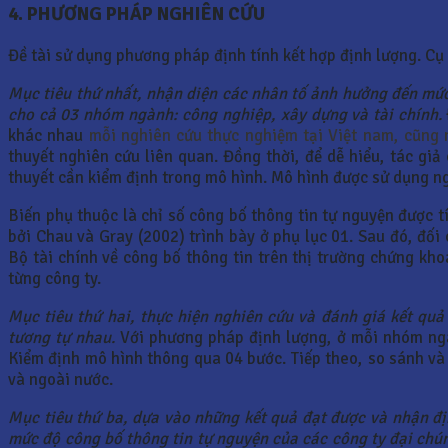
4. PHƯƠNG PHÁP NGHIÊN CỨU
Đề tài sử dụng phương pháp định tính kết hợp định lượng. Cụ
Mục tiêu thứ nhất, nhận diện các nhân tố ảnh hưởng đến mức
cho cả 03 nhóm ngành: công nghiệp, xây dựng và tài chính.
khác nhau
mỗi nghiên cứu thực nghiệm tại Việt nam, cũng
thuyết nghiên cứu liên quan. Đồng thời, để dễ hiểu, tác gi
thuyết cần kiểm định trong mô hình. Mô hình được sử dụng ng
Biến phụ thuộc là chỉ số công bố thông tin tự nguyện được 
bởi Chau và Gray (2002) trình bày ở phụ lục 01. Sau đó, đố
Bộ tài chính về công bố thông tin trên thị trường chứng kho
từng công ty.
Mục tiêu thứ hai, thực hiện nghiên cứu và đánh giá kết qu
tương tự nhau.
Với phương pháp định lượng, ở mỗi nhóm ngàn
Kiểm định mô hình thông qua 04 bước. Tiếp theo, so sánh và
và ngoài nước.
Mục tiêu thứ ba, dựa vào những kết quả đạt được và nhận đ
mức độ công bố thông tin tự nguyện của các công ty đại ch