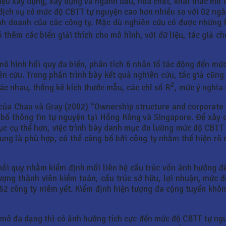
 liệu xây dựng, xây dựng và ngành dầu, hóa chất, khai thác mỏ
 dịch vụ có mức độ CBTT tự nguyện cao hơn nhiều so với 02 ngà
nh doanh của các công ty. Mặc dù nghiên cứu có được những 
hêm các biến giải thích cho mô hình, với dữ liệu, tác giả ch
mô hình hồi quy đa biến, phân tích 6 nhân tố tác động đến m
n cứu. Trong phần trình bày kết quả nghiên cứu, tác giả cũng 
2
c nhau, thống kê kích thước mẫu, các chỉ số R
, mức ý nghĩa
 của Chau và Gray (2002) “Ownership structure and corporate
 bố thông tin tự nguyện tại Hồng Kông và Singapore. Để xây 
c cụ thể hơn, việc trình bày danh mục đo lường mức độ CBTT 
ng là phù hợp, có thể công bố bởi công ty nhằm thể hiện rõ r
hồi quy nhằm kiểm định mối liên hệ cấu trúc vốn ảnh hưởng đ
lượng thành viên kiểm toán, cấu trúc sở hữu, lợi nhuận, mức
2 công ty niêm yết. Kiểm định hiện tượng đa cộng tuyến không
 mô đa dạng thì có ảnh hưởng tích cực đến mức độ CBTT tự ngu