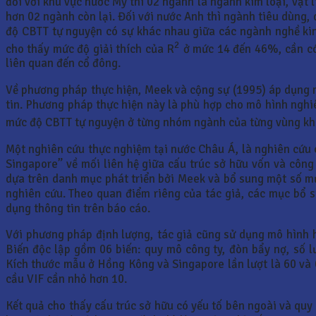
đối với khu vực nước Mỹ thì 02 ngành là ngành kim loại, vật
hơn 02 ngành còn lại. Đối với nước Anh thì ngành tiêu dùng,
độ CBTT tự nguyện có sự khác nhau giữa các ngành nghề ki
2
cho thấy mức độ giải thích của R
ở mức 14 đến 46%, cần có t
liên quan đến cổ đông.
Về phương pháp thực hiện, Meek và cộng sự (1995) áp dụng 
tin. Phương pháp thực hiện này là phù hợp cho mô hình nghiê
mức độ CBTT tự nguyện ở từng nhóm ngành của từng vùng khá
Một nghiên cứu thực nghiệm tại nước Châu Á, là nghiên cứu
Singapore” về mối liên hệ giữa cấu trúc sở hữu vốn và công
dựa trên danh mục phát triển bởi Meek và bổ sung một số mụ
nghiên cứu. Theo quan điểm riêng của tác giả, các mục bổ su
dụng thông tin trên báo cáo.
Với phương pháp định lượng, tác giả cũng sử dụng mô hình 
Biến độc lập gồm 06 biến: quy mô công ty, đòn bẩy nợ, số 
Kích thước mẫu ở Hồng Kông và Singapore lần lượt là 60 và 6
cầu VIF cần nhỏ hơn 10.
Kết quả cho thấy cấu trúc sở hữu có yếu tố bên ngoài và quy