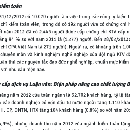
kiểm toán
 31/12/2012 có 10.070 người làm việc trong các công ty kiểm 
 chỉ kiểm toán viên, trong đó có 192 người vừa có chứng chỉ
ết năm 2012 đã có 2.445 người được cấp chứng chỉ KTV cấp nh
ằng 94 % so với năm 2011 là (1.277) người. Đến 28/02/2013
 chỉ CPA Việt Nam là 271 người). Ngoài ra, có khoảng trên 1.
 chuyên môn và kinh nghiệm nghề nghiệp của đội ngũ KTV đ
tuân thủ các nguyên tắc đạo đức nghề nghiệp, chuẩn mực kiểm
 với nhu cầu hiện nay.
 cấp dịch vụ Luận văn: Biện pháp nâng cao chất lượng B
 hàng năm 2012 của toàn ngành là 32.702 khách hàng, tỷ lệ t
là các doanh nghiệp có vốn đầu tư nước ngoài tăng 1.110 kh
HH, CP, DNTN, HTX tăng 104 khách hàng (0.8%) so với năm 20
(4,9%), nhưng doanh thu năm 2012 của ngành kiểm toán tăng