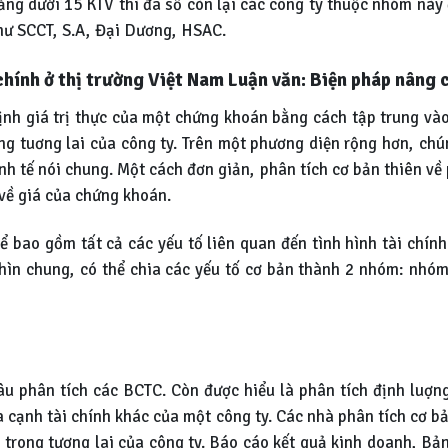
ảng dưới 15 KTV thì đa số còn lại các công ty thuộc nhóm này 
như SCCT, S.A, Đại Dương, HSAC.
 chính ở thị trường Việt Nam Luận văn: Biện pháp nâng
định giá trị thực của một chứng khoán bằng cách tập trung và
ong tuơng lai của công ty. Trên một phương diện rộng hơn, ch
h tế nói chung. Một cách đơn giản, phân tích cơ bản thiên về
 về giá của chứng khoán.
ể bao gồm tất cả các yếu tố liên quan đến tình hình tài chín
Nhìn chung, có thể chia các yếu tố cơ bản thành 2 nhóm: nhóm
âu phân tích các BCTC. Còn được hiểu là phân tích định luợng
hía cạnh tài chính khác của một công ty. Các nhà phân tích cơ b
à trong tương lai của công ty. Báo cáo kết quả kinh doanh, Bả