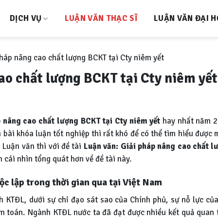
DỊCH VỤ
LUẬN VĂN THẠC SĨ
LUẬN VĂN ĐẠI 
háp nâng cao chất lượng BCKT tại Cty niêm yết
ao chất lượng BCKT tại Cty niêm yết
p nâng cao chất lượng BCKT tại Cty niêm yết
hay nhất năm 2
ài khóa luận tốt nghiệp thì rất khó để có thể tìm hiểu được m
 Luận văn thì với đề tài
Luận văn:
Giải pháp nâng cao chất l
 cái nhìn tổng quát hơn về đề tài này.
ộc lập trong thời gian qua tại Việt Nam
 KTĐL, dưới sự chỉ đạo sát sao của Chính phủ, sự nỗ lực của
m toán. Ngành KTĐL nước ta đã đạt được nhiều kết quả quan t