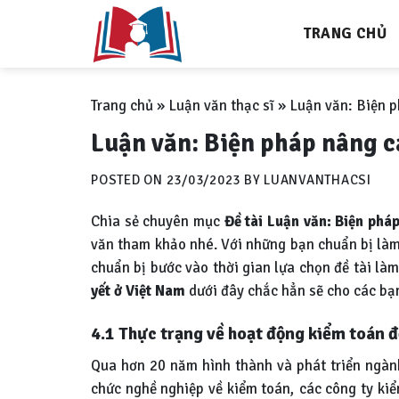
Skip
TRANG CHỦ
to
content
Trang chủ
»
Luận văn thạc sĩ
»
Luận văn: Biện p
Luận văn: Biện pháp nâng c
POSTED ON
23/03/2023
BY
LUANVANTHACSI
Chia sẻ chuyên mục
Đề tài
Luận văn: Biện phá
văn tham khảo nhé. Với những bạn chuẩn bị làm b
chuẩn bị bước vào thời gian lựa chọn đề tài làm
yết ở Việt Nam
dưới đây chắc hẳn sẽ cho các bạn
4.1 Thực trạng về hoạt động kiểm toán đ
Qua hơn 20 năm hình thành và phát triển ngành
chức nghề nghiệp về kiểm toán, các công ty kiể