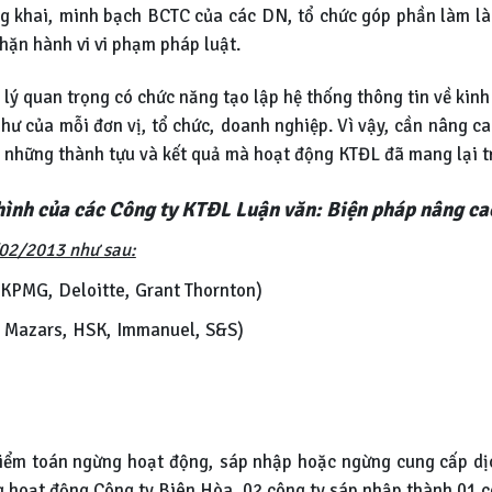
ông khai, minh bạch BCTC của các DN, tổ chức góp phần làm l
chặn hành vi vi phạm pháp luật.
 lý quan trọng có chức năng tạo lập hệ thống thông tin về kinh 
ư của mỗi đơn vị, tổ chức, doanh nghiệp. Vì vậy, cần nâng ca
ại những thành tựu và kết quả mà hoạt động KTĐL đã mang lại t
i hình của các Công ty KTĐL Luận văn: Biện pháp nâng c
8/02/2013 như sau:
KPMG, Deloitte, Grant Thornton)
g, Mazars, HSK, Immanuel, S&S)
iểm toán ngừng hoạt động, sáp nhập hoặc ngừng cung cấp dịch
 hoạt động Công ty Biên Hòa, 02 công ty sáp nhập thành 01 c