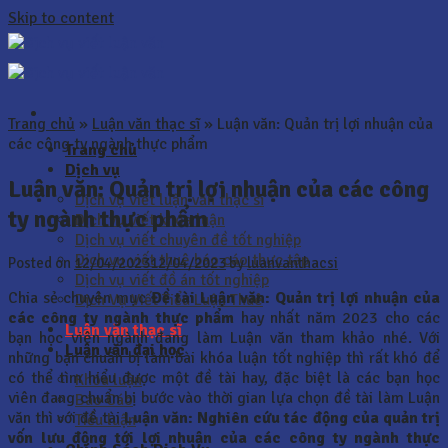
Skip to content
Trang chủ
»
Luận văn thạc sĩ
»
Luận văn: Quản trị lợi nhuận của
các công ty ngành thực phẩm
Trang chủ
Dịch vụ
Luận văn: Quản trị lợi nhuận của các công
Dịch vụ viết luận văn thạc sĩ
ty ngành thực phẩm
Dịch vụ viết khóa luận
Dịch vụ viết chuyên đề tốt nghiệp
Dịch vụ viết thuê báo cáo thực tập
Posted on
12/04/2023
12/04/2023
by
luanvanthacsi
Dịch vụ viết đồ án tốt nghiệp
Chia sẻ chuyên mục
Đề tài Luận văn: Quản trị lợi nhuận của
Dịch Vụ Viết Tiểu Luận Thuê
các công ty ngành thực phẩm
hay nhất năm 2023 cho các
Luận văn thạc sĩ
bạn học viên ngành đang làm Luận văn tham khảo nhé. Với
Luận văn đại học
những bạn chuẩn bị làm bài khóa luận tốt nghiệp thì rất khó để
có thể tìm hiểu được một đề tài hay, đặc biệt là các bạn học
Khóa luận
viên đang chuẩn bị bước vào thời gian lựa chọn đề tài làm Luận
Báo Cáo
văn thì với đề tài
Luận văn:
Nghiên cứu tác động của quản trị
Tiểu luận
vốn lưu động tới lợi nhuận của các công ty ngành thực