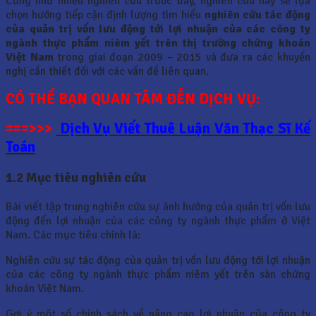
Cũng như nhiều nghiên cứu trước đây, nghiên cứu này sẽ lựa
chọn hướng tiếp cận định lượng tìm hiểu
nghiên cứu tác
động
của quản trị vốn lưu động tới lợi nhuận của các công ty
ngành thực phẩm
niêm yết trên thị trường chứng khoán
Việt Nam
trong giai đoạn 2009 – 2015 và đưa ra các khuyến
nghị cần thiết đối với các vấn đề liên quan.
CÓ THỂ BẠN QUAN TÂM ĐẾN DỊCH VỤ:
===>>>
Dịch Vụ Viết Thuê Luận Văn Thạc Sĩ Kế
Toán
1.2 Mục tiêu nghiên cứu
Bài viết tập trung nghiên cứu sự ảnh hưởng của quản trị vốn lưu
động đến lợi nhuận của các công ty ngành thực phẩm ở Việt
Nam. Các mục tiêu chính là:
Nghiên cứu sự tác động của quản trị vốn lưu động tới lợi nhuận
của các công ty ngành thực phẩm niêm yết trên sàn chứng
khoán Việt Nam.
Gợi ý một số chính sách về nâng cao lợi nhuận của công ty