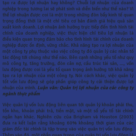
tạo ra được lợi nhuận hay không? Chuỗi lợi nhuận của doanh
nghiệp trong tương lai sẽ phát sinh và diễn biến như thế nào? Vì
thế lợi nhuận được coi là một trong những đòn bẩy kinh tế quan
trọng đồng thời là một chỉ tiêu cơ bản đánh giá hiệu quả sản
xuất kinh doanh. Lợi nhuận ảnh hưởng trực tiếp đến tình hình tài
chính của doanh nghiệp, việc thực hiện chỉ tiêu lợi nhuận là
điều kiện quan trọng đảm bảo cho tình hình tài chính của doanh
nghiệp được ổn định, vững chắc. Khả năng tạo ra lợi nhuận của
một công ty phụ thuộc vào việc công ty đó quản lý các nhân tố
tác động tới chúng như thế nào. Bên cạnh những yếu tố như quy
mô công ty, tăng trưởng, đòn cân nợ, cấu trúc tài sản, …, vốn
lưu động được coi là yếu tố quan trọng ảnh hưởng tới khả năng
tạo ra lợi nhuận của một công ty. Nói cách khác, việc quản lý
tốt vốn lưu động sẽ góp phần giúp công ty cải thiện được lợi
nhuận của mình.
Luận văn: Quản trị lợi nhuận của các công ty
ngành thực phẩm
Việc quản lý vốn lưu động liên quan tới quản lý khoản phải thu,
tồn kho, khoản phải trả, tiền mặt, và một số yếu tố tài chính
ngắn hạn khác. Nghiên cứu của Brigham và Houston (2003)
đưa ra kết luận rằng khoảng 60% khoảng thời gian của các
giám đốc tài chính là tập trung vào việc quản trị vốn lưu động.
Thêm vào đó, một phần quan trọng của quản trị vốn lưu động là