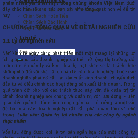
Chính Sách Dịch Vụ
phẩm niêm yết trên thị trường chứng khoán Việt Nam
dưới
đây chắc hẳn sẽ cho các bạn cái nhìn tổng quát hơn về đề tài
Chính Sách Bảo Mật Với Khách Hàng
này.
Chính Sách Hoàn Tiền
Chính Sách Bảo Hành
CHƯƠNG 1: TỔNG QUAN VỀ ĐỀ TÀI NGHIÊN CỨU
Quy Trình Làm Việc
Liên hệ
1.1 Lý do nghiên cứu
Nền kinh tế ngày càng phát triển một mặt mang lại những lợi
ích giúp cho các doanh nghiệp có thể mở rộng thị trường, đổi
mới cơ chế quản lý và kinh doanh, mặt khác sẽ là thách thức
không nhỏ đối với khả năng quản lý của doanh nghiệp, buộc các
doanh nghiệp phải cơ cấu lại sản xuất kinh doanh, chuyển dịch
đầu tư và điều chỉnh các hoạt động sản xuất kinh doanh. Trong
quá trình đối phó với các thách thức này, vấn đề quản trị tài
chính doanh nghiệp nói chung và quản trị vốn lưu động – liên
quan đến quản trị tài chính trong ngắn hạn nói riêng là một vấn
đề lớn mà các doanh nghiệp rất cần phải quan tâm và chú
trọng.
Luận văn: Quản trị lợi nhuận của các công ty ngành
thực phẩm
Vốn lưu động được coi là tài sản ngắn hạn của một công ty,