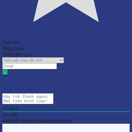
Theo dõi
Đăng nhập
Thông báo của
0
Góp ý
Cũ nhất
Mới nhất
Được bỏ phiếu nhiều nhất