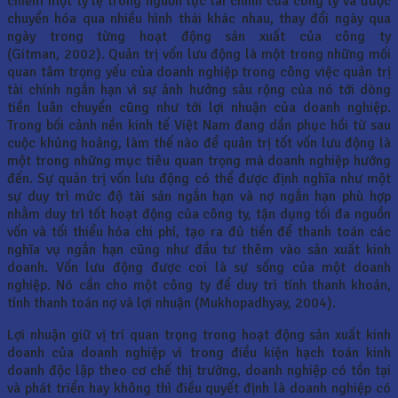
chiếm một tỷ lệ trong nguồn lực tài chính của công ty và được
chuyển hóa qua nhiều hình thái khác nhau, thay đổi ngày qua
ngày trong từng hoạt động sản xuất của công ty
(Gitman, 2002). Quản trị vốn lưu động là một trong những mối
quan tâm trọng yếu của doanh nghiệp trong công việc quản trị
tài chính ngắn hạn vì sự ảnh hưởng sâu rộng của nó tới dòng
tiền luân chuyển cũng như tới lợi nhuận của doanh nghiệp.
Trong bối cảnh nền kinh tế Việt Nam đang dần phục hồi từ sau
cuộc khủng hoảng, làm thế nào để quản trị tốt vốn lưu động là
một trong những mục tiêu quan trọng mà doanh nghiệp hướng
đến. Sự quản trị vốn lưu động có thể được định nghĩa như một
sự duy trì mức độ tài sản ngắn hạn và nợ ngắn hạn phù hợp
nhằm duy trì tốt hoạt động của công ty, tận dụng tối đa nguồn
vốn và tối thiểu hóa chi phí, tạo ra đủ tiền để thanh toán các
nghĩa vụ ngắn hạn cũng như đầu tư thêm vào sản xuất kinh
doanh. Vốn lưu động được coi là sự sống của một doanh
nghiệp. Nó cần cho một công ty để duy trì tính thanh khoản,
tính thanh toán nợ và lợi nhuận (Mukhopadhyay, 2004).
Lợi nhuận giữ vị trí quan trọng trong hoạt động sản xuất kinh
doanh của doanh nghiệp vì trong điều kiện hạch toán kinh
doanh độc lập theo cơ chế thị trường, doanh nghiệp có tồn tại
và phát triển hay không thì điều quyết định là doanh nghiệp có