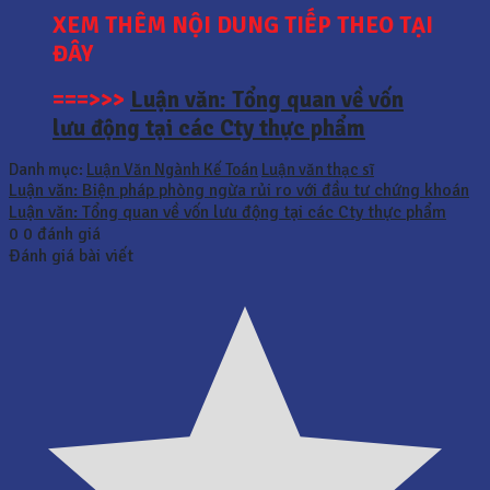
XEM THÊM NỘI DUNG TIẾP THEO TẠI
ĐÂY
===>>>
Luận văn: Tổng quan về vốn
lưu động tại các Cty thực phẩm
Danh mục:
Luận Văn Ngành Kế Toán
Luận văn thạc sĩ
Luận văn: Biện pháp phòng ngừa rủi ro với đầu tư chứng khoán
Luận văn: Tổng quan về vốn lưu động tại các Cty thực phẩm
0
0
đánh giá
Đánh giá bài viết