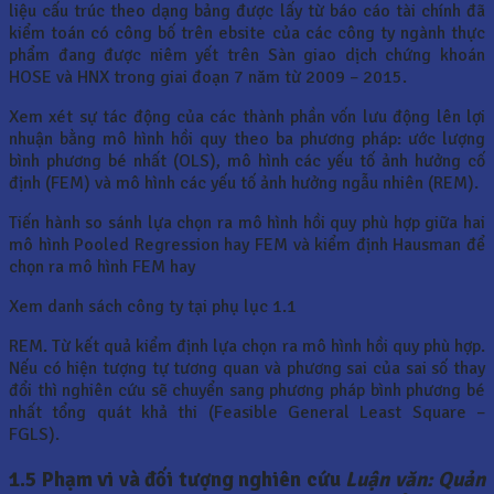
liệu cấu trúc theo dạng bảng được lấy từ báo cáo tài chính đã
kiểm toán có công bố trên ebsite của các công ty ngành thực
phẩm đang được niêm yết trên Sàn giao dịch chứng khoán
HOSE và HNX trong giai đoạn 7 năm từ 2009 – 2015.
Xem xét sự tác động của các thành phần vốn lưu động lên lợi
nhuận bằng mô hình hồi quy theo ba phương pháp: ước lượng
bình phương bé nhất (OLS), mô hình các yếu tố ảnh hưởng cố
định (FEM) và mô hình các yếu tố ảnh hưởng ngẫu nhiên (REM).
Tiến hành so sánh lựa chọn ra mô hình hồi quy phù hợp giữa hai
mô hình Pooled Regression hay FEM và kiểm định Hausman để
chọn ra mô hình FEM hay
Xem danh sách công ty tại phụ lục 1.1
REM. Từ kết quả kiểm định lựa chọn ra mô hình hồi quy phù hợp.
Nếu có hiện tượng tự tương quan và phương sai của sai số thay
đổi thì nghiên cứu sẽ chuyển sang phương pháp bình phương bé
nhất tổng quát khả thi (Feasible General Least Square –
FGLS).
1.5 Phạm vi và đối tượng nghiên cứu
Luận văn: Quản