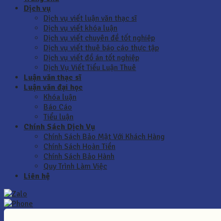
Dịch vụ
Dịch vụ viết luận văn thạc sĩ
Dịch vụ viết khóa luận
Dịch vụ viết chuyên đề tốt nghiệp
Dịch vụ viết thuê báo cáo thực tập
Dịch vụ viết đồ án tốt nghiệp
Dịch Vụ Viết Tiểu Luận Thuê
Luận văn thạc sĩ
Luận văn đại học
Khóa luận
Báo Cáo
Tiểu luận
Chính Sách Dịch Vụ
Chính Sách Bảo Mật Với Khách Hàng
Chính Sách Hoàn Tiền
Chính Sách Bảo Hành
Quy Trình Làm Việc
Liên hệ