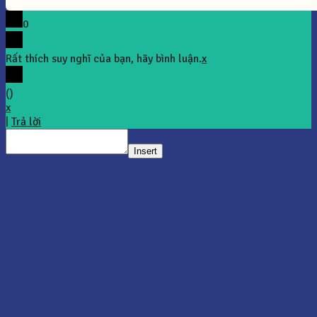
0
Rất thích suy nghĩ của bạn, hãy bình luận.
x
(
)
x
|
Trả lời
Insert