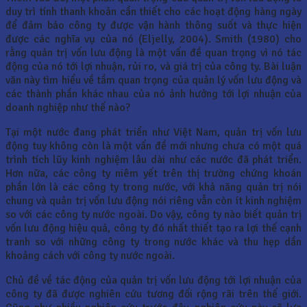
duy trì tính thanh khoản cần thiết cho các hoạt động hàng ngày
để đảm bảo công ty được vận hành thông suốt và thực hiện
được các nghĩa vụ của nó (Eljelly, 2004). Smith (1980) cho
rằng quản trị vốn lưu động là một vấn đề quan trọng vì nó tác
động của nó tới lợi nhuận, rủi ro, và giá trị của công ty. Bài luận
văn này tìm hiểu về tầm quan trọng của quản lý vốn lưu động và
các thành phần khác nhau của nó ảnh hưởng tới lợi nhuận của
doanh nghiệp như thế nào?
Tại một nước đang phát triển như Việt Nam, quản trị vốn lưu
động tuy không còn là một vấn đề mới nhưng chưa có một quá
trình tích lũy kinh nghiệm lâu dài như các nước đã phát triển.
Hơn nữa, các công ty niêm yết trên thị trường chứng khoán
phần lớn là các công ty trong nước, với khả năng quản trị nói
chung và quản trị vốn lưu động nói riêng vẫn còn ít kinh nghiệm
so với các công ty nước ngoài. Do vậy, công ty nào biết quản trị
vốn lưu động hiệu quả, công ty đó nhất thiết tạo ra lợi thế cạnh
tranh so với những công ty trong nước khác và thu hẹp dần
khoảng cách với công ty nước ngoài.
Chủ đề về tác động của quản trị vốn lưu động tới lợi nhuận của
công ty đã được nghiên cứu tương đối rộng rãi trên thế giới.