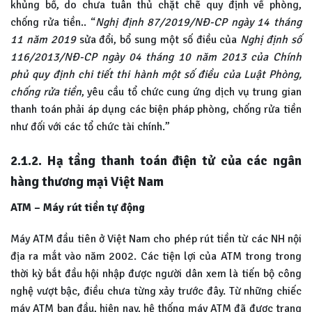
khủng bố, do chưa tuân thủ chặt chẽ quy định về phòng,
chống rửa tiền.. “
Nghị định 87/2019/NĐ-CP ngày 14 tháng
11 năm 2019
sửa đổi, bổ sung một số điều của
Nghị định số
116/2013/NĐ-CP ngày 04 tháng 10 năm 2013 của Chính
phủ quy định chi tiết thi hành một số điều
của Luật Phòng,
chống rửa tiền
, yêu cầu tổ chức cung ứng dịch vụ trung gian
thanh toán phải áp dụng các biện pháp phòng, chống rửa tiền
như đối với các tổ chức tài chính.”
2.1.2. Hạ tầng thanh toán điện tử của các ngân
hàng thương mại Việt Nam
ATM – Máy rút tiền tự động
Máy ATM đầu tiên ở Việt Nam cho phép rút tiền từ các NH nội
địa ra mắt vào năm 2002. Các tiện lợi của ATM trong trong
thời kỳ bắt đầu hội nhập được người dân xem là tiến bộ công
nghệ vượt bậc, điều chưa từng xảy trước đây. Từ những chiếc
máy ATM ban đầu, hiện nay, hệ thống máy ATM đã được trang