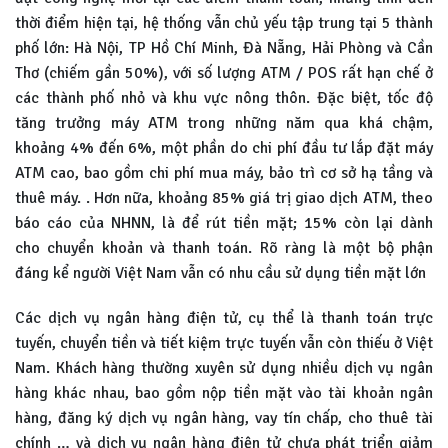
thời điểm hiện tại, hệ thống vẫn chủ yếu tập trung tại 5 thành
phố lớn: Hà Nội, TP Hồ Chí Minh, Đà Nẵng, Hải Phòng và Cần
Thơ (chiếm gần 50%), với số lượng ATM / POS rất hạn chế ở
các thành phố nhỏ và khu vực nông thôn. Đặc biệt, tốc độ
tăng trưởng máy ATM trong những năm qua khá chậm,
khoảng 4% đến 6%, một phần do chi phí đầu tư lắp đặt máy
ATM cao, bao gồm chi phí mua máy, bảo trì cơ sở hạ tầng và
thuê máy. . Hơn nữa, khoảng 85% giá trị giao dịch ATM, theo
báo cáo của NHNN, là để rút tiền mặt; 15% còn lại dành
cho chuyển khoản và thanh toán. Rõ ràng là một bộ phận
đáng kể người Việt Nam vẫn có nhu cầu sử dụng tiền mặt lớn
Các dịch vụ ngân hàng điện tử, cụ thể là thanh toán trực
tuyến, chuyển tiền và tiết kiệm trực tuyến vẫn còn thiếu ở Việt
Nam. Khách hàng thường xuyên sử dụng nhiều dịch vụ ngân
hàng khác nhau, bao gồm nộp tiền mặt vào tài khoản ngân
hàng, đăng ký dịch vụ ngân hàng, vay tín chấp, cho thuê tài
chính … và dịch vụ ngân hàng điện tử chưa phát triển giảm