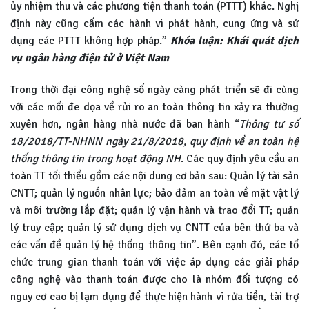
ủy nhiệm thu và các phương tiện thanh toán (PTTT) khác. Nghị
định này cũng cấm các hành vi phát hành, cung ứng và sử
dụng các PTTT không hợp pháp.”
Khóa luận: Khái quát dịch
vụ ngân hàng điện tử ở Việt Nam
Trong thời đại công nghệ số ngày càng phát triển sẽ đi cùng
với các mối đe dọa về rủi ro an toàn thông tin xảy ra thường
xuyên hơn, ngân hàng nhà nước đã ban hành “
Thông tư số
18/2018/TT-NHNN ngày 21/8/2018, quy định về an toàn hệ
thống thông tin trong hoạt động NH
. Các quy định yêu cầu an
toàn TT tối thiểu gồm các nội dung cơ bản sau: Quản lý tài sản
CNTT; quản lý nguồn nhân lực; bảo đảm an toàn về mặt vật lý
và môi trường lắp đặt; quản lý vận hành và trao đổi TT; quản
lý truy cập; quản lý sử dụng dịch vụ CNTT của bên thứ ba và
các vấn đề quản lý hệ thống thông tin”. Bên cạnh đó, các tổ
chức trung gian thanh toán với việc áp dụng các giải pháp
công nghệ vào thanh toán được cho là nhóm đối tượng có
nguy cơ cao bị lạm dụng để thực hiện hành vi rửa tiền, tài trợ