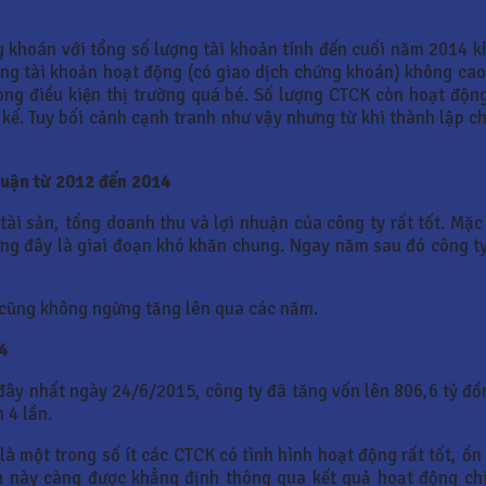
g khoán với tổng số lượng tài khoản tính đến cuối năm 2014 k
rọng tài khoản hoạt động (có giao dịch chứng khoán) không ca
rong điều kiện thị trường quá bé. Số lượng CTCK còn hoạt độn
ế. Tuy bối cảnh cạnh tranh như vậy nhưng từ khi thành lập ch
nhuận
từ 2012 đến 2014
 tài sản, tổng doanh thu và lợi nhuận của công ty rất tốt. M
ng đây là giai đoạn khó khăn chung. Ngay năm sau đó công ty 
y cũng không ngừng tăng lên qua các năm.
4
đây nhất ngày 24/6/2015, công ty đã tăng vốn lên 806,6 tỷ đồ
 4 lần.
 là một trong số ít các CTCK có tình hình hoạt động rất tốt, ổ
 này càng được khẳng định thông qua kết quả hoạt động chín