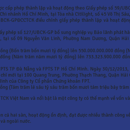
ợc cấp phép thành lập và hoạt động theo Giấy phép số 59/
hi nhánh Hồ Chí Minh, tại Tòa nhà Citilight, số 45 Võ Thị Sá
BCK-GPĐCCTCK điều chỉnh giấy phép thành lập và hoạt động
ấy phép số 127/UBCK-GP bổ sung nghiệp vụ Bảo lãnh phát hà
, tại số 09 Nguyễn Văn Linh, Phường Nam Dương, Quận Hải 
đồng (Bốn trăm bốn mươi tỷ đồng) lên 550.000.000.000 đồng (
 đồng (Năm trăm năm mươi tỷ đồng) lên 733.323.900.000 đồn
FPTS TP Đà Nẵng và FPTS TP Hồ Chí Minh. Ngày 30/12/2013,
chỉ mới tại 100 Quang Trung, Phường Thạch Thang, Quận Hải 
 Minh của Công ty Cổ phần Chứng khoán FPT.
ồng (Tám trăm lẻ sáu tỷ sáu trăm bốn mươi tám triệu bảy trăm
 TTCK Việt Nam và nổi bật là một công ty có thế mạnh về vốn v
ên cả hai sàn, hoạt động ổn định, đạt được nhiều thành công về
 và ngoài nước.