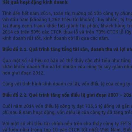
Kết quả hoạt động kinh doanh:
Tính đến hết năm 2014, toàn thị trường có 105 công ty chứn
với đầu năm (khoảng 1,262 triệu tài khoản). Tuy nhiên, tỷ t
tại đang cạnh tranh khốc liệt giành thị phần, khách hàng t
2014 có trên 50% các CTCK thua lỗ và trên 70% CTCK lỗ lũy k
kinh doanh rất tốt, kinh doanh có lãi qua các năm.
Biểu đồ 2.1. Quá trình tăng tổng tài sản, doanh thu và lợi 
Qua một số số liệu cơ bản có thể thấy các chỉ tiêu như tổng
khăn khiến doanh thu và lợi nhuận của công ty suy giảm như
hơn giai đoạn 2012.
Cùng với tình hình kinh doanh có lãi, vốn điều lệ của công t
Biểu đồ 2.2. Quá trình tăng vốn điều lệ giai đoạn 2007 – 201
Cuối năm 2014 vốn điều lệ công ty đạt 733,3 tỷ đồng và gần 
chỉ sau 8 năm hoạt động, vốn điều lệ của công ty đã tăng trên
Với một số chỉ tiêu tài chính nêu trên cho thấy công ty FPTS
và luôn nằm trong top 10 các CTCK tốt nhất Việt Nam. Điều