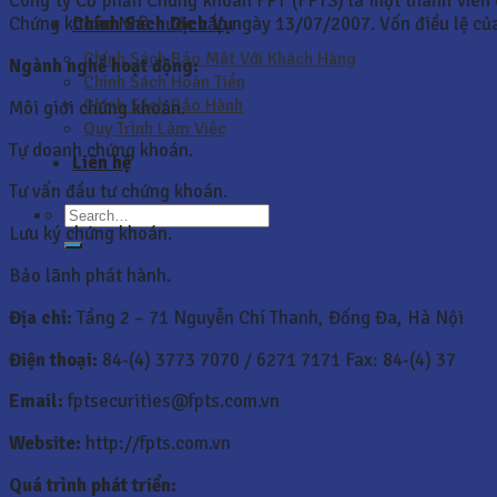
Công ty Cổ phần Chứng khoán FPT (FPTS) là một thành viên
Chính Sách Dịch Vụ
Chứng khoán Nhà nước cấp ngày 13/07/2007. Vốn điều lệ của
Chính Sách Bảo Mật Với Khách Hàng
Ngành nghề hoạt động:
Chính Sách Hoàn Tiền
Chính Sách Bảo Hành
Môi giới chứng khoán.
Quy Trình Làm Việc
Tự doanh chứng khoán.
Liên hệ
Tư vấn đầu tư chứng khoán.
Lưu ký chứng khoán.
Bảo lãnh phát hành.
Địa chỉ:
Tầng 2 – 71 Nguyễn Chí Thanh, Đống Đa, Hà Nội
Điện thoại:
84-(4) 3773 7070 / 6271 7171 Fax: 84-(4) 37
Email:
fptsecurities@fpts.com.vn
Website:
http://fpts.com.vn
Quá trình phát triển: