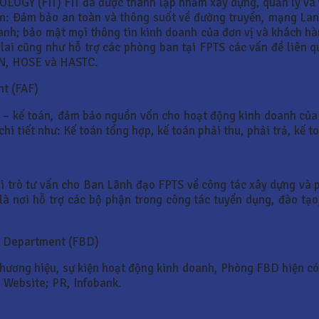
OGY (FIT) FIT đã được thành lập nhằm xây dựng, quản lý và 
m: Đảm bảo an toàn và thông suốt về đường truyền, mạng Lan
doanh; bảo mật mọi thông tin kinh doanh của đơn vị và khách h
 lai cũng như hỗ trợ các phòng ban tại FPTS các vấn đề liên 
NN, HOSE và HASTC.
t (FAF)
h – kế toán, đảm bảo nguồn vốn cho hoạt động kinh doanh của
 tiết như: Kế toán tổng hợp, kế toán phải thu, phải trả, kế toá
 trò tư vấn cho Ban Lãnh đạo FPTS về công tác xây dựng và p
à nơi hỗ trợ các bộ phận trong công tác tuyển dụng, đào tạo
t Department (FBD)
 thương hiệu, sự kiện hoạt động kinh doanh, Phòng FBD hiện 
 Website; PR, Infobank.