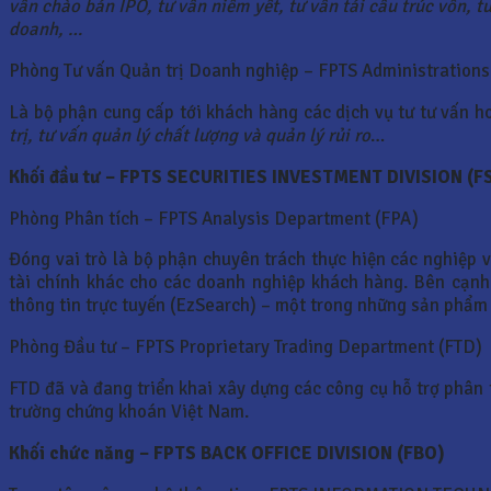
vấn chào bán IPO, tư vấn niêm yết, tư vấn tái cấu trúc vốn, tư
doanh, …
Phòng Tư vấn Quản trị Doanh nghiệp – FPTS Administration
Là bộ phận cung cấp tới khách hàng các dịch vụ tư tư vấn 
trị, tư vấn quản lý chất lượng và quản lý rủi ro
…
Khối đầu tư – FPTS SECURITIES INVESTMENT DIVISION
(F
Phòng Phân tích – FPTS Analysis Department (FPA)
Đóng vai trò là bộ phận chuyên trách thực hiện các nghiệp vụ
tài chính khác cho các doanh nghiệp khách hàng. Bên cạnh 
thông tin trực tuyến (EzSearch) – một trong những sản phẩm c
Phòng Đầu tư – FPTS Proprietary Trading Department (FTD)
FTD đã và đang triển khai xây dựng các công cụ hỗ trợ phân 
trường chứng khoán Việt Nam.
Khối chức năng – FPTS BACK OFFICE DIVISION (FBO)