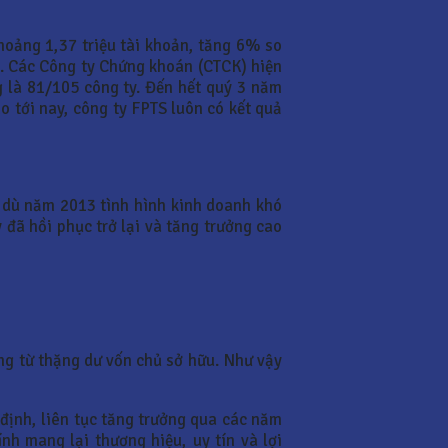
hoảng 1,37 triệu tài khoản, tăng 6% so
o. Các Công ty Chứng khoán (CTCK) hiện
g là 81/105 công ty. Đến hết quý 3 năm
o tới nay, công ty FPTS luôn có kết quả
ặc dù năm 2013 tình hình kinh doanh khó
đã hồi phục trở lại và tăng trưởng cao
ng từ thặng dư vốn chủ sở hữu. Như vậy
n định, liên tục tăng trưởng qua các năm
h mang lại thương hiệu, uy tín và lợi