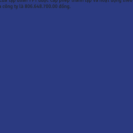
 của tập đoàn FPT được cấp phép thành lập và hoạt động th
 công ty là 806.648.700.00 đồng.