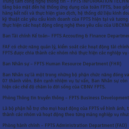
Trung tâm công nghệ thông tin – FPTS INFORMATION TECHNOL
tầng bảo mật đến hệ thống ứng dụng của toàn FPTS, bao gồ
hàng kết nối và thực hiện giao dịch, hệ thống dữ liệu kinh 
kỹ thuật các yêu cầu kinh doanh của FPTS hiện tại và tương
thực hiện các hoạt động công nghệ theo yêu cầu của UBCK
Ban Tài chính Kế toán– FPTS Accouting & Finance Departmen
FAF có chức năng quản lý, kiểm soát các hoạt động tài chín
FPTS được chia thành các nhóm nhỏ thực hiện các nghiệp vụ chi
Ban Nhân sự – FPTS Human Resource Department (FHR)
Ban Nhân sự là một trong những bộ phận chức năng đóng vai
07 thành viên. Bên cạnh nhiệm vụ tư vấn, Ban Nhân sự còn l
hiện các chế độ chăm lo đời sống của CBNV FPTS.
Phòng Thông tin truyền thông – FPTS Business Developmen
Là bộ phận hỗ trợ cho mọi hoạt động của FPTS về hình ảnh,
thành các nhóm và hoạt động theo từng mảng nghiệp vụ như:
Phòng hành chính – FPTS Administration Department (FAD)