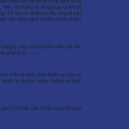
vận hành mọi hệ thống công nghệ từ hạ
, Wan, hệ thống hạ tầng phục vụ khách
àng. FIT còn có nhiệm vụ đáp ứng về mặt
quan đến công nghệ và chịu trách nhiệm
 Công ty. Các cán bộ nhân viên của FAF
n giao dịch, …. ..
hát triển tổ chức. Ban Nhân sự hiện có
, quản lý cán bộ, lương thưởng và thực
có gần 15 CBNV. Các CBNV của FBD chia