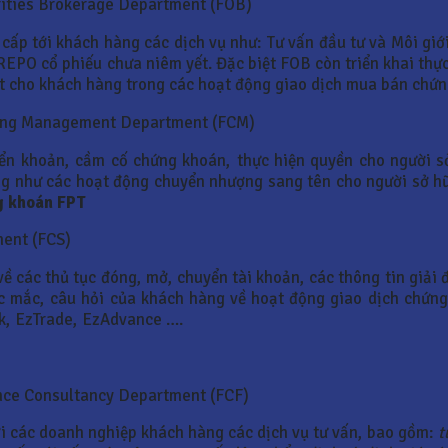
rities Brokerage Department (FOB)
cấp tới khách hàng các dịch vụ như: Tư vấn đầu tư và Môi giớ
REPO cổ phiếu chưa niêm yết. Đặc biệt FOB còn triển khai thực
iệt cho khách hàng trong các hoạt động giao dịch mua bán chứ
ding Management Department (FCM)
uyển khoản, cầm cố chứng khoán, thực hiện quyền cho người
ng như các hoạt động chuyển nhượng sang tên cho người sở h
g khoán FPT
ment (FCS)
ề các thủ tục đóng, mở, chuyển tài khoản, các thông tin giải
c mắc, câu hỏi của khách hàng về hoạt động giao dịch chứng
nk, EzTrade, EzAdvance ….
ance Consultancy Department (FCF)
ới các doanh nghiệp khách hàng các dịch vụ tư vấn, bao gồm:
t