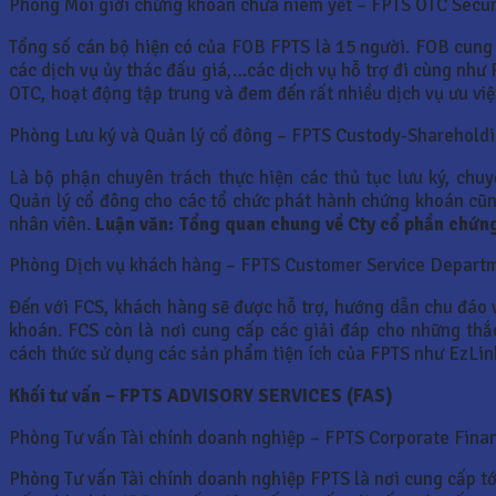
Phòng Môi giới chứng khoán chưa niêm yết – FPTS OTC Secu
Tổng số cán bộ hiện có của FOB FPTS là 15 người. FOB cung 
các dịch vụ ủy thác đấu giá,…các dịch vụ hỗ trợ đi cùng như 
OTC, hoạt động tập trung và đem đến rất nhiều dịch vụ ưu v
Phòng Lưu ký và Quản lý cổ đông – FPTS Custody-Sharehol
Là bộ phận chuyên trách thực hiện các thủ tục lưu ký, ch
Quản lý cổ đông cho các tổ chức phát hành chứng khoán cũ
nhân viên.
Luận văn: Tổng quan chung về Cty cổ phần chứn
Phòng Dịch vụ khách hàng – FPTS Customer Service Depart
Đến với FCS, khách hàng sẽ được hỗ trợ, hướng dẫn chu đáo v
khoán. FCS còn là nơi cung cấp các giải đáp cho những thắ
cách thức sử dụng các sản phẩm tiện ích của FPTS như EzLi
Khối tư vấn – FPTS ADVISORY SERVICES (FAS)
Phòng Tư vấn Tài chính doanh nghiệp – FPTS Corporate Fin
Phòng Tư vấn Tài chính doanh nghiệp FPTS là nơi cung cấp t