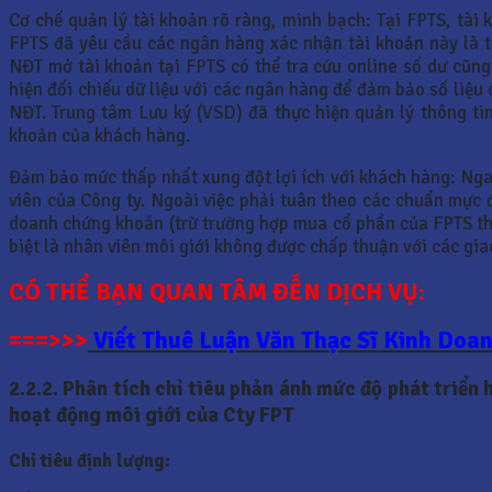
Cơ chế quản lý tài khoản rõ ràng, minh bạch: Tại FPTS, tài 
FPTS đã yêu cầu các ngân hàng xác nhận tài khoản này là 
NĐT mở tài khoản tại FPTS có thể tra cứu online số dư cũng 
hiện đối chiếu dữ liệu với các ngân hàng để đảm bảo số liệu 
NĐT. Trung tâm Lưu ký (VSD) đã thực hiện quản lý thông ti
khoản của khách hàng.
Đảm bảo mức thấp nhất xung đột lợi ích với khách hàng: Ngay
viên của Công ty. Ngoài việc phải tuân theo các chuẩn mực 
doanh chứng khoán (trừ trường hợp mua cổ phần của FPTS th
biệt là nhân viên môi giới không được chấp thuận với các gia
CÓ THỂ BẠN QUAN TÂM ĐẾN DỊCH VỤ:
===>>>
Viết Thuê Luận Văn Thạc Sĩ Kinh Doa
2.2.2. Phân tích chỉ tiêu phản ánh mức độ phát triển
hoạt động môi giới của Cty FPT
Chỉ tiêu định lượng: