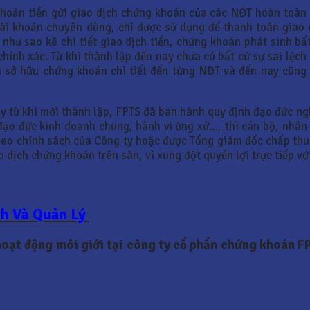
khoản tiền gửi giao dịch chứng khoán của các NĐT hoàn toàn đ
tài khoản chuyên dùng, chỉ được sử dụng để thanh toán giao
như sao kê chi tiết giao dịch tiền, chứng khoán phát sinh bấ
chính xác. Từ khi thành lập đến nay chưa có bất cứ sự sai lệch
n sở hữu chứng khoán chi tiết đến từng NĐT và đến nay cũng 
 từ khi mới thành lập, FPTS đã ban hành quy định đạo đức ngh
đạo đức kinh doanh chung, hành vi ứng xử…, thì cán bộ, nhân
eo chính sách của Công ty hoặc được Tổng giám đốc chấp thuậ
o dịch chứng khoán trên sàn, vì xung đột quyền lợi trực tiếp v
nh Và Quản Lý
 hoạt động môi giới tại công ty cổ phần chứng khoán F