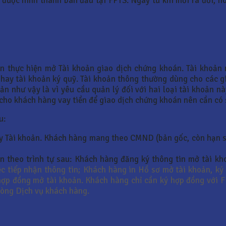
 được hình thành ban đầu tại FPTS. Ngay từ khi mới ra đời, 
 thực hiện mở Tài khoản giao dịch chứng khoán. Tài khoản n
 hay tài khoản ký quỹ. Tài khoản thông thường dùng cho các g
oản như vậy là vì yêu cầu quản lý đối với hai loại tài khoản n
cho khách hàng vay tiền để giao dịch chứng khoán nên cần có s
u:
ầy Tài khoản. Khách hàng mang theo CMND (bản gốc, còn hạn s
n theo trình tự sau: Khách hàng đăng ký thông tin mở tài kh
iệc tiếp nhận thông tin; Khách hàng in Hồ sơ mở tài khoản, 
ợp đồng mở tài khoản. Khách hàng chỉ cần ký hợp đồng với FP
hòng Dịch vụ khách hàng.