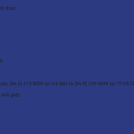
nh thức:
ới
hoăc̣ (84.4) 275 8000 tại Hà Nội và (84.8) 255 5699 tại TP.Hồ 
 môi giới: