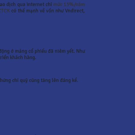
iao dịch qua internet chỉ
mức 15%/năm
 CTCK
có thế mạnh về vốn như Vndirect,
 động ở mảng cổ phiếu đã niêm yết. Như
triển khách hàng.
chứng chỉ quỹ cũng tăng lên đáng kể.