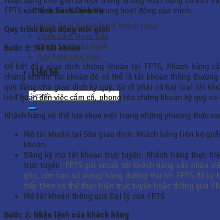
Hoạt động môi giới là một trong những hoạt động cơ bản và
Chính Sách Dịch Vụ
FPTS xác định là mũi nhọn trong hoạt động của mình.
Chính Sách Bảo Mật Với Khách Hàng
Quy trình hoạt động môi giới:
Chính Sách Hoàn Tiền
Chính Sách Bảo Hành
Bước 1: Mở tài khoản
Quy Trình Làm Việc
Để bắt đầu giao dịch chứng khoán tại FPTS, Khách hàng cần
Liên hệ
chứng khoán. Tài khoản đó có thể là tài khoản thông thường
quỹ dùng cho giao dịch ký quỹ. Sở dĩ phải có hai loại tài kh
liên quan đến việc cầm cố, phong tỏa chứng khoán kỹ quỹ và 
Khách hàng có thể lựa chọn một trong những phương thức sa
Mở tài khoản tại Sàn giao dịch: Khách hàng liên hệ qu
khoản.
Đăng ký mở tài khoản trực tuyến: Khách hàng thực hiệ
trực tuyến
; FPTS gửi email tới khách hàng xác nhận v
gốc, còn hạn sử dụng) bằng đường thư tới FPTS để ký h
tiếp theo có thể thực hiện trực tuyến hoặc thông qua P
Mở tài khoản thông qua Đại lý của FPTS
Bước 2: Nhận lệnh của khách hàng