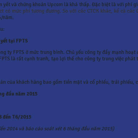
m yết và chứng khoán Upcom là khá thấp. Đặc biệt là với phí g
rect có mức phí tương đương. So với các CTCK khác, kể cả các
%/năm.
au:
yết tại FPTS
ông ty FPTS ở mức trung bình. Chủ yếu công ty đẩy mạnh hoạt
TS là rất cạnh tranh, tạo lợi thế cho công ty trong việc phát 
 sản của khách hàng bao gồm tiền mặt và cổ phiếu, trái phiếu, 
áng đầu năm 2015
8 đến T6/2015
ến 2014 và báo cáo soát xét 6 tháng đầu năm 2015)