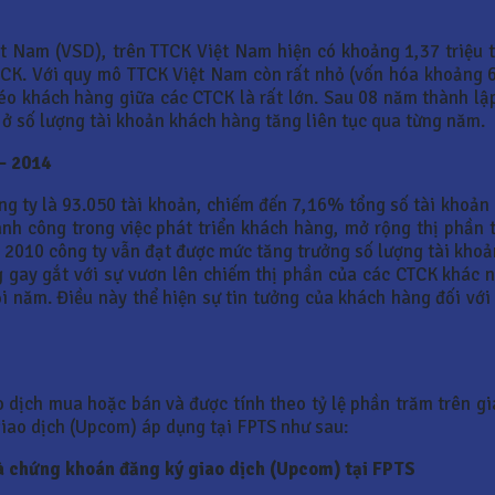
ệt Nam (VSD), trên TTCK Việt Nam hiện có khoảng 1,37 triệu 
CTCK. Với quy mô TTCK Việt Nam còn rất nhỏ (vốn hóa khoảng 
 kéo khách hàng giữa các CTCK là rất lớn. Sau 08 năm thành l
 ở số lượng tài khoản khách hàng tăng liên tục qua từng năm.
 – 2014
ng ty là 93.050 tài khoản, chiếm đến 7,16% tổng số tài khoản
ành công trong việc phát triển khách hàng, mở rộng thị phần 
 2010 công ty vẫn đạt được mức tăng trưởng số lượng tài kho
 gay gắt với sự vươn lên chiếm thị phần của các CTCK khác 
năm. Điều này thể hiện sự tin tưởng của khách hàng đối với 
o dịch mua hoặc bán và được tính theo tỷ lệ phần trăm trên giá
iao dịch (Upcom) áp dụng tại FPTS như sau:
và chứng
khoán đăng ký giao dịch (Upcom) tại FPTS