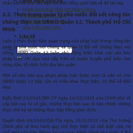
Chính Sách Dịch Vụ
chắc hẳn sẽ cho các bạn cái nhìn tổng quát hơn về đề tài này.
Chính Sách Bảo Mật Với Khách Hàng
2.2. Thực trạng quản lý nhà nước đối với công tác
Chính Sách Hoàn Tiền
chứng thực tại UBND Quận 12, Thành phố Hồ Chí
Chính Sách Bảo Hành
Quy Trình Làm Việc
Minh
Liên hệ
Luôn ý thức được tầm quan trọng của pháp luật trong công tác
quản lý nhà nước nói chung và quản lý đối với chứng thực nói
riêng, UBND Quận 12 luôn chủ động triển khai các văn bản
pháp luật, chỉ đạo của cấp trên và tuyên truyền phổ biến cho
công dân, tổ chức trên địa bàn quận.
Một số văn bản quy phạm pháp luật được xem là căn cứ cho
UBND Quận 12 tiếp cận và triển khai thực hiện, có thể kể đến
như:
Nghị định 23/2015/NĐ-CP ngày 16/02/2015 của Chính phủ về
cấp bản sao từ sổ gốc, chứng thực bản sao từ bản chính, chứng
thực chữ ký và chứng thực hợp đồng giao dịch;
Quyết định 09/2015/QĐ-TTg ngày 25/3/2015 của Thủ tướng
Chính phủ về Ban hành quy chế thực hiện cơ chế một cửa, cơ
chế một cửa liên thông tại cơ quan hành chính nhà nước ở địa