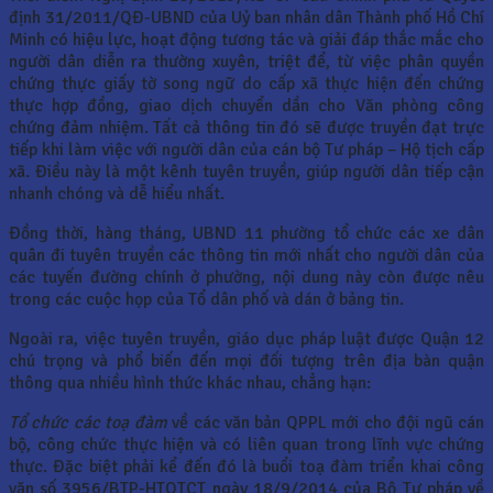
định 31/2011/QĐ-UBND của Uỷ ban nhân dân Thành phố Hồ Chí
Minh có hiệu lực, hoạt động tương tác và giải đáp thắc mắc cho
người dân diễn ra thường xuyên, triệt để, từ việc phân quyền
chứng thực giấy tờ song ngữ do cấp xã thực hiện đến chứng
thực hợp đồng, giao dịch chuyển dần cho Văn phòng công
chứng đảm nhiệm. Tất cả thông tin đó sẽ được truyền đạt trực
tiếp khi làm việc với người dân của cán bộ Tư pháp – Hộ tịch cấp
xã. Điều này là một kênh tuyên truyền, giúp người dân tiếp cận
nhanh chóng và dễ hiểu nhất.
Đồng thời, hàng tháng, UBND 11 phường tổ chức các xe dân
quân đi tuyên truyền các thông tin mới nhất cho người dân của
các tuyến đường chính ở phường, nội dung này còn được nêu
trong các cuộc họp của Tổ dân phố và dán ở bảng tin.
Ngoài ra, việc tuyên truyền, giáo dục pháp luật được Quận 12
chú trọng và phổ biến đến mọi đối tượng trên địa bàn quận
thông qua nhiều hình thức khác nhau, chẳng hạn:
Tổ chức các toạ đàm
về các văn bản QPPL mới cho đội ngũ cán
bộ, công chức thực hiện và có liên quan trong lĩnh vực chứng
thực. Đặc biệt phải kể đến đó là buổi toạ đàm triển khai công
văn số 3956/BTP-HTQTCT ngày 18/9/2014 của Bộ Tư pháp về