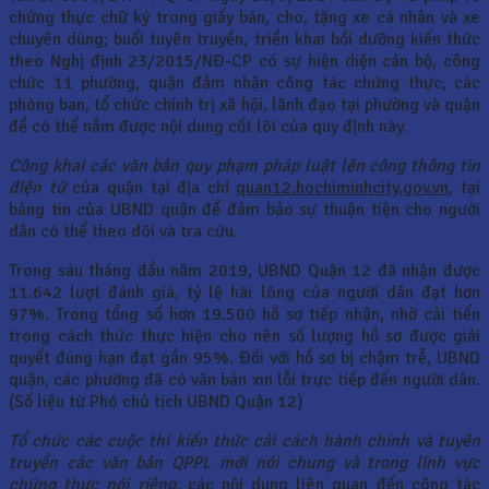
chứng thực chữ ký trong giấy bán, cho, tặng xe cá nhân và xe
chuyên dùng; buổi tuyên truyền, triển khai bồi dưỡng kiến thức
theo Nghị định 23/2015/NĐ-CP có sự hiện diện cán bộ, công
chức 11 phường, quận đảm nhận công tác chứng thực, các
phòng ban, tổ chức chính trị xã hội, lãnh đạo tại phường và quận
để có thể nắm được nội dung cốt lõi của quy định này.
Công khai các văn bản quy phạm pháp luật lên công thông tin
điện tử
của quận tại địa chỉ
quan12.hochiminhcity.gov.vn
, tại
bảng tin của UBND quận để đảm bảo sự thuận tiện cho người
dân có thể theo dõi và tra cứu.
Trong sáu tháng đầu năm 2019, UBND Quận 12 đã nhận được
11.642 lượt đánh giá, tỷ lệ hài lòng của người dân đạt hơn
97%. Trong tổng số hơn 19.500 hồ sơ tiếp nhận, nhờ cải tiến
trong cách thức thực hiện cho nên số lượng hồ sơ được giải
quyết đúng hạn đạt gần 95%. Đối với hồ sơ bị chậm trễ, UBND
quận, các phường đã có văn bản xin lỗi trực tiếp đến người dân.
(Số liệu từ Phó chủ tịch UBND Quận 12)
Tổ chức các cuộc thi kiến thức cải cách hành chính và tuyên
truyền các văn bản QPPL mới nói chung và trong lĩnh vực
chứng thực nói riêng,
các nội dung liên quan đến công tác