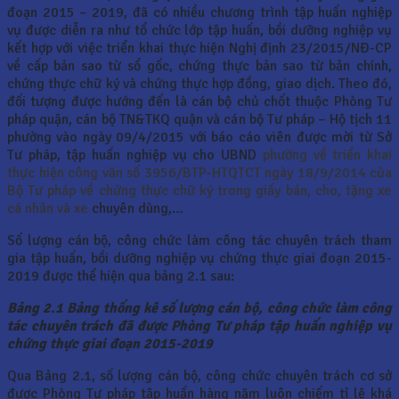
đoạn 2015 – 2019, đã có nhiều chương trình tập huấn nghiệp
vụ được diễn ra như tổ chức lớp tập huấn, bồi dưỡng nghiệp vụ
kết hợp với việc triển khai thực hiện Nghị định 23/2015/NĐ-CP
về cấp bản sao từ sổ gốc, chứng thực bản sao từ bản chính,
chứng thực chữ ký và chứng thực hợp đồng, giao dịch. Theo đó,
đối tượng được hướng đến là cán bộ chủ chốt thuộc Phòng Tư
pháp quận, cán bộ TN&TKQ quận và cán bộ Tư pháp – Hộ tịch 11
phường vào ngày 09/4/2015 với báo cáo viên được mời từ Sở
Tư pháp, tập huấn nghiệp vụ cho UBND
phường về triển khai
thực hiện công văn số 3956/BTP-HTQTCT ngày 18/9/2014 của
Bộ Tư pháp về chứng thực chữ ký trong giấy bán, cho, tặng xe
cá nhân và xe
chuyên dùng,…
Số lượng cán bộ, công chức làm công tác chuyên trách tham
gia tập huấn, bồi dưỡng nghiệp vụ chứng thực giai đoạn 2015-
2019 được thể hiện qua bảng 2.1 sau:
Bảng 2.1 Bảng thống kê số lượng cán bộ, công chức làm công
tác chuyên trách đã được Phòng Tư pháp tập huấn nghiệp vụ
chứng thực giai đoạn 2015-2019
Qua Bảng 2.1, số lượng cán bộ, công chức chuyên trách cơ sở
được Phòng Tư pháp tập huấn hàng năm luôn chiếm tỉ lệ khá