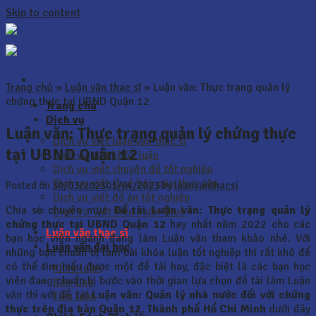
Skip to content
Trang chủ
»
Luận văn thạc sĩ
»
Luận văn: Thực trạng quản lý
chứng thực tại UBND Quận 12
Trang chủ
Dịch vụ
Luận văn: Thực trạng quản lý chứng thực
Dịch vụ viết luận văn thạc sĩ
tại UBND Quận 12
Dịch vụ viết khóa luận
Dịch vụ viết chuyên đề tốt nghiệp
Dịch vụ viết thuê báo cáo thực tập
Posted on
30/03/2023
01/04/2023
by
luanvanthacsi
Dịch vụ viết đồ án tốt nghiệp
Chia sẻ chuyên mục
Đề tài Luận văn: Thực trạng quản lý
Dịch Vụ Viết Tiểu Luận Thuê
chứng thực tại UBND Quận 12
hay nhất năm 2022 cho các
Luận văn thạc sĩ
bạn học viên ngành đang làm Luận văn tham khảo nhé. Với
Luận văn đại học
những bạn chuẩn bị làm bài khóa luận tốt nghiệp thì rất khó để
có thể tìm hiểu được một đề tài hay, đặc biệt là các bạn học
Khóa luận
viên đang chuẩn bị bước vào thời gian lựa chọn đề tài làm Luận
Báo Cáo
văn thì với đề tài
Luận văn:
Quản lý nhà nước đối với chứng
Tiểu luận
thực trên địa bàn Quận 12, Thành phố Hồ Chí Minh
dưới đây