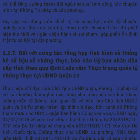
có thể tăng cường thêm đội ngũ nhân sự làm công tác chuyên
môn tại Phòng Tư pháp và các phường.
Tuy vậy, cần động viên khích lệ với năng lực, mức độ chuyên
nghiệp của đội ngũ cán bộ, công chức chuyên trách đã phát
hiện kịp thời và ngăn chặn hành vi sai phạm, góp phần ổn định
trật tự xã hội tại địa phương.
2.2.7. Đối với công tác tổng hợp tình hình và thống
kê số liệu về chứng thực, báo cáo Uỷ ban nhân dân
cấp tỉnh theo quy định Luận văn: Thực trạng quản lý
chứng thực tại UBND Quận 12
Thực hiện chỉ đạo của Chủ tịch UBND quận, Phòng Tư pháp đã
có các hướng dẫn nghiệp vụ cũng như tổng hợp các khó khăn,
vướng mắc từ đơn vị liên quan để có báo cáo Chủ tịch UBND
quận và Sở Tư pháp nhằm kịp thời chỉ đạo, bên cạnh đó Phòng
tham mưu cho UBND quận ban hành Công văn 446/UBND ngày
04/04/2016 về việc triển khai thực hiện Thông tư 20/2015/TT-
BTP của Bộ Tư pháp và Công văn 435/HTQTCT-CT của Cục Hộ
tịch, Quốc tịch, Chứng thực cho UBND 11 phường. Việc thực
hiện Nghị định 23/2015/NĐ-CP đã ổn định, dần đi vào nề nếp,