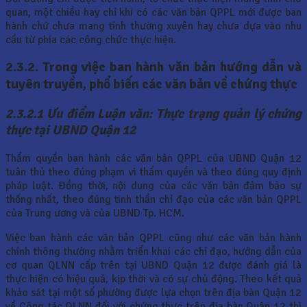
quan, một chiều hay chỉ khi có các văn bản QPPL mới được ban
hành chứ chưa mang tính thường xuyên hay chưa dựa vào nhu
cầu từ phía các công chức thực hiện.
2.3.2. Trong việc ban hành văn bản hướng dẫn và
tuyên truyền, phổ biến các văn bản về chứng thực
2.3.2.1 Ưu điểm Luận văn: Thực trạng quản lý chứng
thực tại UBND Quận 12
Thẩm quyền ban hành các văn bản QPPL của UBND Quận 12
tuân thủ theo đúng phạm vi thẩm quyền và theo đúng quy định
pháp luật. Đồng thời, nội dung của các văn bản đảm bảo sự
thống nhất, theo đúng tinh thần chỉ đạo của các văn bản QPPL
của Trung ương và của UBND Tp. HCM.
Việc ban hành các văn bản QPPL cũng như các văn bản hành
chính thông thường nhằm triển khai các chỉ đạo, hướng dẫn của
cơ quan QLNN cấp trên tại UBND Quận 12 được đánh giá là
thực hiện có hiệu quả, kịp thời và có sự chủ động. Theo kết quả
khảo sát tại một số phường được lựa chọn trên địa bàn Quận 12
về Công tác QLNN đối với chứng thực trên địa bàn Quận 12 thì