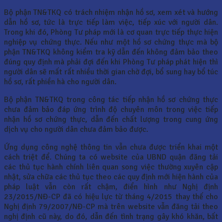
Bộ phận TN&TKQ có trách nhiệm nhận hồ sơ, xem xét và hướng
dẫn hồ sơ, tức là trực tiếp làm việc, tiếp xúc với người dân.
Trong khi đó, Phòng Tư pháp mới là cơ quan trực tiếp thực hiện
nghiệp vụ chứng thực. Nếu như một hồ sơ chứng thực mà bộ
phận TN&TKQ không kiểm tra kỹ dẫn đến không đảm bảo theo
đúng quy định mà phải đợi đến khi Phòng Tư pháp phát hiện thì
người dân sẽ mất rất nhiều thời gian chờ đợi, bổ sung hay bổ túc
hồ sơ, rất phiền hà cho người dân.
Bộ phận TN&TKQ trong công tác tiếp nhận hồ sơ chứng thực
chưa đảm bảo đáp ứng trình độ chuyên môn trong việc tiếp
nhận hồ sơ chứng thực, dẫn đến chất lượng trong cung ứng
dịch vụ cho người dân chưa đảm bảo được.
Ứng dụng công nghệ thông tin vẫn chưa được triển khai một
cách triệt để. Chúng ta có website của UBND quận đăng tải
các thủ tục hành chính liên quan song việc thường xuyên cập
nhật, sửa chữa các thủ tục theo các quy định mới hiện hành của
pháp luật vẫn còn rất chậm, điển hình như Nghị định
23/2015/NĐ-CP đã có hiệu lực từ tháng 4/2015 thay thế cho
Nghị định 79/2007/NĐ-CP mà trên website vẫn đăng tải theo
nghị định cũ này, do đó, dẫn đến tình trạng gây khó khăn, bất