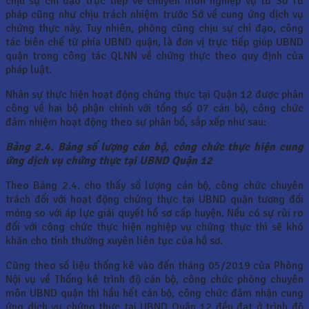
chịu sự chỉ đạo trực tiếp về chuyên môn nghiệp vụ từ Sở Tư
pháp cũng như chịu trách nhiệm trước Sở về cung ứng dịch vụ
chứng thực này. Tuy nhiên, phòng cũng chịu sự chỉ đạo, công
tác biên chế từ phía UBND quận, là đơn vị trực tiếp giúp UBND
quận trong công tác QLNN về chứng thực theo quy định của
pháp luật.
Nhân sự thực hiện hoạt động chứng thực tại Quận 12 được phân
công về hai bộ phận chính với tổng số 07 cán bộ, công chức
đảm nhiệm hoạt động theo sự phân bổ, sắp xếp như sau:
Bảng 2.4. Bảng số lượng cán bộ, công chức thực hiện cung
ứng dịch vụ chứng thực tại UBND Quận 12
Theo Bảng 2.4. cho thấy số lượng cán bộ, công chức chuyên
trách đối với hoạt động chứng thực tại UBND quận tương đối
mỏng so với áp lực giải quyết hồ sơ cấp huyện. Nếu có sự rủi ro
đối với công chức thực hiện nghiệp vụ chứng thực thì sẽ khó
khăn cho tính thường xuyên liên tục của hồ sơ.
Cũng theo số liệu thống kê vào đến tháng 05/2019 của Phòng
Nội vụ về Thống kê trình độ cán bộ, công chức phòng chuyên
môn UBND quận thì hầu hết cán bộ, công chức đảm nhận cung
ứng dịch vụ chứng thực tại UBND Quận 12 đều đạt ở trình độ