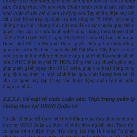
Chứng thực hợp đồng, giao dịch liên quan đến tài sản là động
sản; Chứng thực văn bản thảo thuận phân chia di sản, văn bản
khai nhận di sản mà di sản là động sản.
Tuy nhiên, hiện nay đối
với 2 loại hồ sơ này, tại Quận 12 nói riêng và TP. HCM nói chung
không thực hiện chứng thực nữa mà đã có sự chuyển giao thẩm
quyền cho các tổ chức hành nghề công chứng theo Quyết định
số 31/2011/QĐ-UBND ngày 20/5/2011 của Uỷ ban nhân dân
Thành phố Hồ Chí Minh về Thẩm quyền chứng thực hợp đồng,
giao dịch trên địa bàn Thành phố Hồ Chí Minh. Đây được xem là
một trong những điểm tích cực trong quá trình đẩy mạnh xã hội
hóa DVHCC hiện nay tại TP. HCM. Đồng thời, sự chuyển giao này
giúp giảm gánh nặng cho UBND quận, giúp cho hoạt động cung
ứng dịch vụ diễn ra một cách hiệu quả, chất lượng hơn và để
cho cơ quan này tập trung vào hoạt động quản lý nhà nước
thuận lợi nhất.
2.2.3.2. Về mặt tổ chức Luận văn: Thực trạng quản lý
chứng thực tại UBND Quận 12
Cơ cấu tổ chức để thực hiện hoạt động cung ứng dịch vụ chứng
thực tại UBND Quận 12 được tổ chức theo ngành dọc. Theo đó,
cơ quan đảm nhiệm trực tiếp công tác này là Phòng Tư pháp