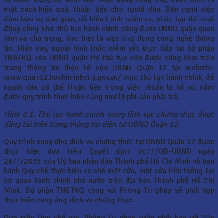
một cách hiệu quả, thuận tiện cho người dân. Bên cạnh việc
đảm bảo sự đơn giản, dễ hiểu tránh rườm ra, phức tạp thì hoạt
động công khai thủ tục hành chính cũng được UBND quận quan
tâm và chú trọng, đặc biệt là việc ứng dụng công nghệ thông
tin. Hiện nay, ngoài hình thức niêm yết trực tiếp tại bộ phận
TN&TKQ của UBND quận thì thủ tục còn được công khai trên
trang thông tin điện tử của UBND Quận 12 tại website:
www.quan12.hochiminhcity.gov.vn/ mục thủ tục hành chính, để
người dân có thể thuận tiện trong việc chuẩn bị hồ sơ, nắm
được quy trình thực hiện cũng như lệ phí cần phải trả.
Hình 2.1. Thủ tục hành chính trong lĩnh vực chứng thực được
đăng tải trên trang thông tin điện tử UBND Quận 12.
Quy trình cung ứng dịch vụ chứng thực tại UBND Quận 12 được
thực hiện dựa trên Quyết định 3677/QĐ-UBND ngày
26/7/2015 của Uỷ ban nhân dân Thành phố Hồ Chí Minh về ban
hành Quy chế thực hiện cơ chế một cửa, một cửa liên thông tại
cơ quan hành chính nhà nước trên địa bàn Thành phố Hồ Chí
Minh. Bộ phận TN&TKQ cùng với Phòng Tư pháp sẽ phối hợp
thực hiện cung ứng dịch vụ chứng thực.
Dựa trên Quy chế này, Phòng Tư pháp quận phối hợp với Văn