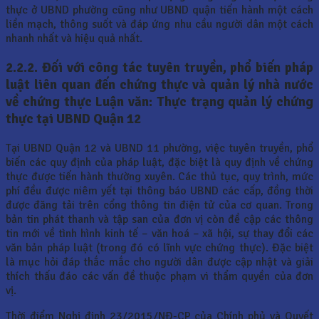
thực ở UBND phường cũng như UBND quận tiến hành một cách
liền mạch, thông suốt và đáp ứng nhu cầu người dân một cách
nhanh nhất và hiệu quả nhất.
2.2.2. Đối với công tác tuyên truyền, phổ biến pháp
luật liên quan đến chứng thực và quản lý nhà nước
về chứng thực Luận văn: Thực trạng quản lý chứng
thực tại UBND Quận 12
Tại UBND Quận 12 và UBND 11 phường, việc tuyên truyền, phổ
biến các quy định của pháp luật, đặc biệt là quy định về chứng
thực được tiến hành thường xuyên. Các thủ tục, quy trình, mức
phí đều được niêm yết tại thông báo UBND các cấp, đồng thời
được đăng tải trên cổng thông tin điện tử của cơ quan. Trong
bản tin phát thanh và tập san của đơn vị còn đề cập các thông
tin mới về tình hình kinh tế – văn hoá – xã hội, sự thay đổi các
văn bản pháp luật (trong đó có lĩnh vực chứng thực). Đặc biệt
là mục hỏi đáp thắc mắc cho người dân được cập nhật và giải
thích thấu đáo các vấn đề thuộc phạm vi thẩm quyền của đơn
vị.
Thời điểm Nghị định 23/2015/NĐ-CP của Chính phủ và Quyết