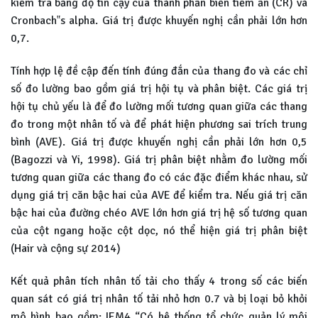
kiểm tra bằng độ tin cậy của thành phần biến tiềm ẩn (CR) và
Cronbach‟s alpha. Giá trị được khuyến nghị cần phải lớn hơn
0,7.
Tính hợp lệ đề cập đến tính đúng đắn của thang đo và các chỉ
số đo lường bao gồm giá trị hội tụ và phân biệt. Các giá trị
hội tụ chủ yếu là để đo lường mối tương quan giữa các thang
đo trong một nhân tố và để phát hiện phương sai trích trung
bình (AVE). Giá trị được khuyến nghị cần phải lớn hơn 0,5
(Bagozzi và Yi, 1998). Giá trị phân biệt nhằm đo lường mối
tương quan giữa các thang đo có các đặc điểm khác nhau, sử
dụng giá trị căn bậc hai của AVE để kiểm tra. Nếu giá trị căn
bậc hai của đường chéo AVE lớn hơn giá trị hệ số tương quan
của cột ngang hoặc cột dọc, nó thể hiện giá trị phân biệt
(Hair và cộng sự 2014)
Kết quả phân tích nhân tố tải cho thấy 4 trong số các biến
quan sát có giá trị nhân tố tải nhỏ hơn 0.7 và bị loại bỏ khỏi
mô hình bao gồm: IEM4 “Có hệ thống tổ chức quản lý môi