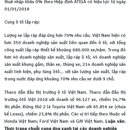
thuế nhập khẩu 0% theo Hiệp định ATIGA có hiệu lực từ ngày
01/01/2018
Cung ô tô lắp ráp:
Lượng xe lắp ráp đáp ứng hơn 70% nhu cầu. Việt Nam hiện có
hơn 350 doanh nghiệp sản xuất liên quan đến ô tô, với tổng
công suất lắp ráp thiết kế khoảng 680.000 xe/năm. Trong đó
hơn 40 doanh nghiệp sản xuất, lắp ráp ô tô; 45 doanh nghiệp
sản xuất khung gầm, thân xe, thùng xe; 214 doanh nghiệp sản
xuất linh kiện, phụ tùng ôtô… với sản lượng sản xuất, lắp ráp
trong nước đáp ứng khoảng 70% nhu cầu xe dưới 9 chỗ.
Thaco dẫn đầu thị trường ô tô Việt Nam. Thaco dẫn đầu thị
trường ôtô Việt 2018 với doanh số 96.127 xe, chiếm 34,7%
thị phần. Đứng thứ 2 là Toyota Việt Nam với 65.856 xe (chưa
kể Lexus), chiếm 23,8% thị phần. Các vị trí tiếp theo thuộc về
Honda Việt Nam; Ford Việt Nam và GM Việt Nam.
Luận văn:
Thực trạng chuỗi cung ứng xanh tại các doanh nghiệp