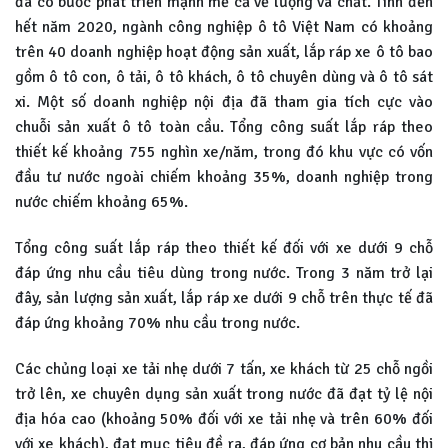
đã có bước phát triển mạnh mẽ cả về lượng và chất. Tính đến
hết năm 2020, ngành công nghiệp ô tô Việt Nam có khoảng
trên 40 doanh nghiệp hoạt động sản xuất, lắp ráp xe ô tô bao
gồm ô tô con, ô tải, ô tô khách, ô tô chuyên dùng và ô tô sát
xi. Một số doanh nghiệp nội địa đã tham gia tích cực vào
chuỗi sản xuất ô tô toàn cầu. Tổng công suất lắp ráp theo
thiết kế khoảng 755 nghìn xe/năm, trong đó khu vực có vốn
đầu tư nước ngoài chiếm khoảng 35%, doanh nghiệp trong
nước chiếm khoảng 65%.
Tổng công suất lắp ráp theo thiết kế đối với xe dưới 9 chỗ
đáp ứng nhu cầu tiêu dùng trong nước. Trong 3 năm trở lại
đây, sản lượng sản xuất, lắp ráp xe dưới 9 chỗ trên thực tế đã
đáp ứng khoảng 70% nhu cầu trong nước.
Các chủng loại xe tải nhẹ dưới 7 tấn, xe khách từ 25 chỗ ngồi
trở lên, xe chuyên dụng sản xuất trong nước đã đạt tỷ lệ nội
địa hóa cao (khoảng 50% đối với xe tải nhẹ và trên 60% đối
với xe khách), đạt mục tiêu đề ra, đáp ứng cơ bản nhu cầu thị