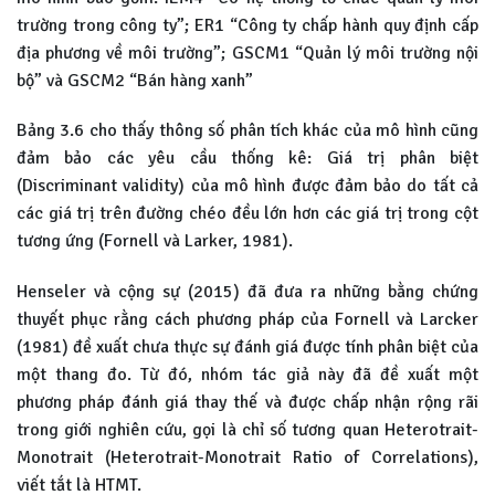
trường trong công ty”; ER1 “Công ty chấp hành quy định cấp
địa phương về môi trường”; GSCM1 “Quản lý môi trường nội
bộ” và GSCM2 “Bán hàng xanh”
Bảng 3.6 cho thấy thông số phân tích khác của mô hình cũng
đảm bảo các yêu cầu thống kê: Giá trị phân biệt
(Discriminant validity) của mô hình được đảm bảo do tất cả
các giá trị trên đường chéo đều lớn hơn các giá trị trong cột
tương ứng (Fornell và Larker, 1981).
Henseler và cộng sự (2015) đã đưa ra những bằng chứng
thuyết phục rằng cách phương pháp của Fornell và Larcker
(1981) đề xuất chưa thực sự đánh giá được tính phân biệt của
một thang đo. Từ đó, nhóm tác giả này đã đề xuất một
phương pháp đánh giá thay thế và được chấp nhận rộng rãi
trong giới nghiên cứu, gọi là chỉ số tương quan Heterotrait-
Monotrait (Heterotrait-Monotrait Ratio of Correlations),
viết tắt là HTMT.