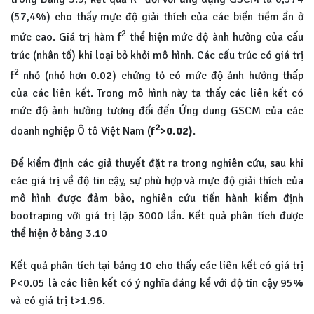
(57,4%) cho thấy mực độ giải thích của các biến tiềm ẩn ở
2
mức cao. Giá trị hàm f
thể hiện mức độ ành hưởng của cấu
trúc (nhân tố) khi loại bỏ khỏi mô hình. Các cấu trúc có giá trị
2
f
nhỏ (nhỏ hơn 0.02) chứng tỏ có mức độ ảnh hưởng thấp
của các liên kết. Trong mô hình này ta thấy các liên kết có
mức độ ảnh hưởng tương đối đến Ứng dung GSCM của các
2
doanh nghiệp Ô tô Việt Nam (
f
>0.02)
.
Để kiểm định các giả thuyết đặt ra trong nghiên cứu, sau khi
các giá trị về độ tin cậy, sự phù hợp và mực độ giải thích của
mô hình được đảm bảo, nghiên cứu tiến hành kiểm định
bootraping với giá trị lặp 3000 lần. Kết quả phân tích được
thể hiện ở bảng 3.10
Kết quả phân tích tại bảng 10 cho thấy các liên kết có giá trị
P<0.05 là các liên kết có ý nghĩa đáng kể với độ tin cậy 95%
và có giá trị t>1.96.