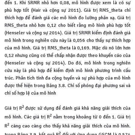
đến 1. Khi SRMR nhỏ hơn 0,08, mô hình được xem là có sự
phù hợp tốt (Hair và cộng sự 2011). Giá trị RMS_theta chỉ
thích hợp để đánh giá các mô hình đo lường phản xạ. Giá trị
RMS_theta nhỏ hơn 0,12 cho biết rằng mô hình phù hợp tốt
(Henseler và cộng sự 2014). Giá trị SRMR kiểm định đánh giá
mô hình trong nghiên cứu này là 0,056 cho thấy sự thích hợp
của mô hình. Giá trị RMS_theta là 0,169. Mặc dù nó lớn hơn
0,12 nhưng cũng có thể chấp nhận được theo khuyến cáo của
(Henseler và cộng sự 2014). Do đó, mô hình trong nghiên
cứu này là phù hợp để kiểm định mô hình phương trình cấu
trúc. Phân tích tính đa cộng tuyến và sự phù hợp của mô hình
được thể hiện trong Bảng 3.8. Chỉ số phóng đại phương sai và
chỉ số hợp lệ của mô hình
2
Giá trị R
được sử dụng để đánh giá khả năng giải thích của
2
mô hình. Các giá trị R
nằm trong khoảng từ 0 đến 1. Giá trị
2
R
càng cao càng cho thấy khả năng giải thích của mô hình.
2
trong Bảng 3.9, kết quả R
đối với ứng dụng GSCM là 0,574