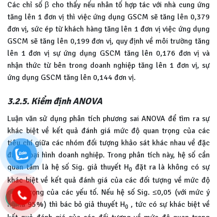
Các chỉ số β cho thấy nếu nhân tố hợp tác với nhà cung ứng
tăng lên 1 đơn vị thì việc ứng dụng GSCM sẽ tăng lên 0,379
đơn vị, sức ép từ khách hàng tăng lên 1 đơn vị việc ứng dụng
GSCM sẽ tăng lên 0,199 đơn vị, quy định về môi trường tăng
lên 1 đơn vị sự ứng dụng GSCM tăng lên 0,176 đơn vị và
nhận thức từ bên trong doanh nghiệp tăng lên 1 đơn vị, sự
ứng dụng GSCM tăng lên 0,144 đơn vị.
3.2.5. Kiểm định ANOVA
Luận văn sử dụng phân tích phương sai ANOVA để tìm ra sự
khác biệt về kết quả đánh giá mức độ quan trọng của các
tiêu chí giữa các nhóm đối tượng khảo sát khác nhau về đặc
điểm loại hình doanh nghiệp. Trong phân tích này, hệ số cần
quan tâm là hệ số Sig. giả thuyết H
đặt ra là không có sự
0
khác biệt về kết quả đánh giá của các đối tượng về mức độ
quan trọng của các yếu tố. Nếu hệ số Sig. ≤0,05 (với mức ý
nghĩa 95%) thì bác bỏ giả thuyết H
, tức có sự khác biệt về
0