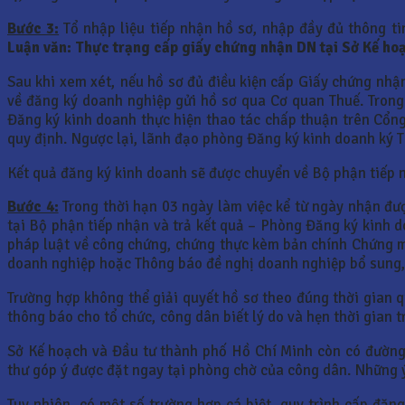
Bước 3:
Tổ nhập liệu tiếp nhận hồ sơ, nhập đầy đủ thông ti
Luận văn: Thực trạng cấp giấy chứng nhận DN tại Sở Kế ho
Sau khi xem xét, nếu hồ sơ đủ điều kiện cấp Giấy chứng nh
về đăng ký doanh nghiệp gửi hồ sơ qua Cơ quan Thuế. Trong
Đăng ký kinh doanh thực hiện thao tác chấp thuận trên Cổn
quy định. Ngược lại, lãnh đạo phòng Đăng ký kinh doanh ký T
Kết quả đăng ký kinh doanh sẽ được chuyển về Bộ phận tiếp 
Bước 4:
Trong thời hạn 03 ngày làm việc kể từ ngày nhận đư
tại Bộ phận tiếp nhận và trả kết quả – Phòng Đăng ký kinh d
pháp luật về công chứng, chứng thực kèm bản chính Chứng m
doanh nghiệp hoặc Thông báo đề nghị doanh nghiệp bổ sung, đ
Trường hợp không thể giải quyết hồ sơ theo đúng thời gian 
thông báo cho tổ chức, công dân biết lý do và hẹn thời gian t
Sở Kế hoạch và Đầu tư thành phố Hồ Chí Minh còn có đường 
thư góp ý được đặt ngay tại phòng chờ của công dân. Những ý 
Tuy nhiên, có một số trường hợp cá biệt, quy trình cấp đăn