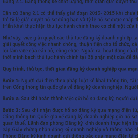
Bảng 2.1. Bảng thống kê chất lượng, thời gian giải quyết th
Căn cứ Bảng 2.1 có thể thấy giai đoạn 2013- 2015 khi chưa t
thì tỷ lệ giải quyết hồ sơ đúng hạn và tỷ lệ hồ sơ được chấp
triển khai thực hiện thủ tục hành chính theo cơ chế một cửa 
Như vậy, việc giải quyết các thủ tục đăng ký doanh nghiệp tạ
giải quyết công việc nhanh chóng, thuận tiện cho tổ chức, cá
lối làm việc của cán bô, công chức. Ngoài ra, hoạt động của 
thời minh bạch thủ tục hành chính tại Bộ phận một cửa để đả
Quy trình, thủ tục, thời gian đăng ký doanh nghiệp qua mạ
Bước 1:
Người đại diện theo pháp luật kê khai thông tin, tải 
trên Cổng thông tin quốc gia về đăng ký doanh nghiệp. Người
Bước 2:
Sau khi hoàn thành việc gửi hồ sơ đăng ký, người đạ
Bước 3:
Sau khi nhận được hồ sơ đăng ký qua mạng điện tử,
Cổng thông tin Quốc gia về đăng ký doanh nghiệp gửi hồ sơ
quan thuế, Lãnh đạo phòng Đăng ký kinh doanh thực hiện th
cấp Giấy chứng nhận đăng ký doanh nghiệp và thông báo ch
Phòng Đăng ký kinh doanh gửi thông báo qua mạng điện tử ch