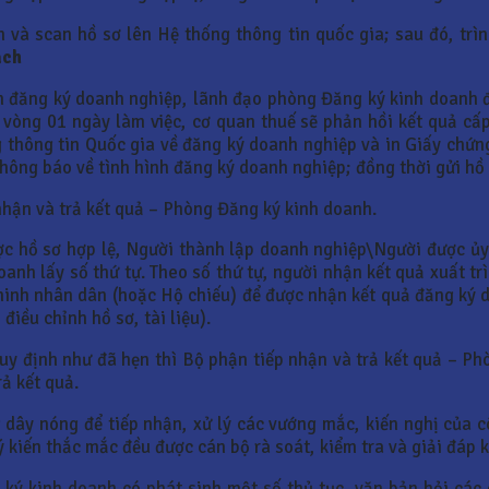
n và scan hồ sơ lên Hệ thống thông tin quốc gia; sau đó, tr
ạch
ận đăng ký doanh nghiệp, lãnh đạo phòng Đăng ký kinh doanh 
 vòng 01 ngày làm việc, cơ quan thuế sẽ phản hồi kết quả c
g thông tin Quốc gia về đăng ký doanh nghiệp và in Giấy chứ
hông báo về tình hình đăng ký doanh nghiệp; đồng thời gửi hồ
nhận và trả kết quả – Phòng Đăng ký kinh doanh.
ợc hồ sơ hợp lệ, Người thành lập doanh nghiệp\Người được ủy
oanh lấy số thứ tự. Theo số thứ tự, người nhận kết quả xuất t
inh nhân dân (hoặc Hộ chiếu) để được nhận kết quả đăng ký 
iều chỉnh hồ sơ, tài liệu).
quy định như đã hẹn thì Bộ phận tiếp nhận và trả kết quả – P
rả kết quả.
dây nóng để tiếp nhận, xử lý các vướng mắc, kiến nghị của c
kiến thắc mắc đều được cán bộ rà soát, kiểm tra và giải đáp k
g ký kinh doanh có phát sinh một số thủ tục, văn bản hỏi cá