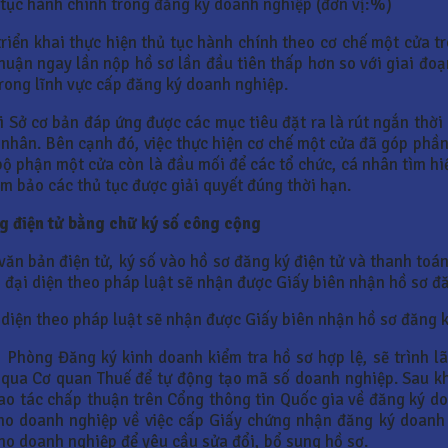
ủ tục hành chính trong đăng ký doanh nghiệp (đơn vị:%)
riển khai thực hiện thủ tục hành chính theo cơ chế một cửa t
 thuận ngay lần nộp hồ sơ lần đầu tiên thấp hơn so với giai đ
trong lĩnh vực cấp đăng ký doanh nghiệp.
i Sở cơ bản đáp ứng được các mục tiêu đặt ra là rút ngắn thời 
 nhân. Bên cạnh đó, việc thực hiện cơ chế một cửa đã góp phần
bộ phận một cửa còn là đầu mối để các tổ chức, cá nhân tìm hiể
m bảo các thủ tục được giải quyết đúng thời hạn.
ng
điện tử bằng chữ ký số công cộng
văn bản điện tử, ký số vào hồ sơ đăng ký điện tử và thanh toán
 đại diện theo pháp luật sẽ nhận được Giấy biên nhận hồ sơ đ
i diện theo pháp luật sẽ nhận được Giấy biên nhận hồ sơ đăng 
 Phòng Đăng ký kinh doanh kiểm tra hồ sơ hợp lệ, sẽ trình 
 qua Cơ quan Thuế để tự động tạo mã số doanh nghiệp. Sau k
ao tác chấp thuận trên Cổng thông tin Quốc gia về đăng ký d
o doanh nghiệp về việc cấp Giấy chứng nhận đăng ký doanh 
o doanh nghiệp để yêu cầu sửa đổi, bổ sung hồ sơ.