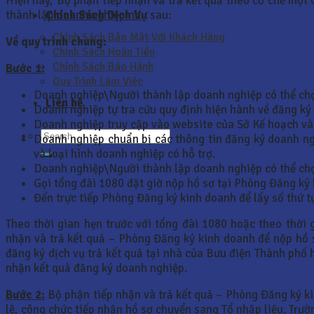
Hiện nay, Bộ phận tiếp nhận và trả kết quả theo cơ chế một 
Chính Sách Dịch Vụ
thành lập doanh nghiệp như sau:
Chính Sách Bảo Mật Với Khách Hàng
Về quy trình chung:
Chính Sách Hoàn Tiền
Chính Sách Bảo Hành
Bước 1:
Quy Trình Làm Việc
Doanh nghiệp\Người thành lập doanh nghiệp có thể chọ
Liên hệ
Doanh nghiệp tự tra cứu quy định hiện hành về đăng ký
Doanh nghiệp truy cập vào website của Sở Kế hoạch và 
Doanh nghiệp chuẩn bị các thông tin đăng ký doanh ng
và loại hình doanh nghiệp có hỗ trợ.
Doanh nghiệp\Người thành lập doanh nghiệp có thể chọ
Gọi tổng đài 1080 đặt giờ nộp hồ sơ tại Phòng Đăng ký
Đến trực tiếp Phòng Đăng ký kinh doanh để lấy số thứ t
Theo thời gian hẹn trước với tổng đài 1080 hoặc theo thời
nhận và trả kết quả – Phòng Đăng ký kinh doanh để nộp hồ 
đăng ký dịch vụ trả kết quả tại nhà của Bưu điện Thành phố
nhận kết quả đăng ký doanh nghiệp.
Bước 2:
Bộ phận tiếp nhận và trả kết quả – Phòng Đăng ký ki
lệ, công chức tiếp nhận hồ sơ chuyển sang Tổ nhập liệu. Trườ