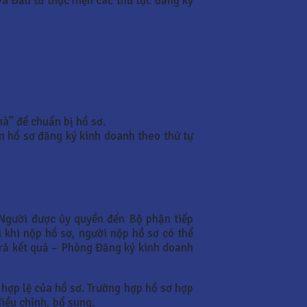
và Đầu tư thực hiện các thủ tục đăng ký
à” để chuẩn bị hồ sơ.
n hồ sơ đăng ký kinh doanh theo thứ tự
\Người được ủy quyền đến Bộ phận tiếp
 khi nộp hồ sơ, người nộp hồ sơ có thể
trả kết quả – Phòng Đăng ký kinh doanh
hợp lệ của hồ sơ. Trường hợp hồ sơ hợp
iều chỉnh, bổ sung.