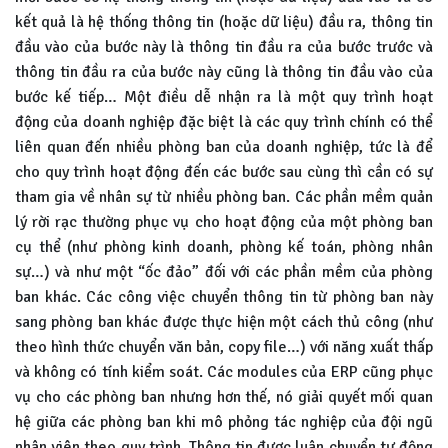
kết quả là hệ thống thông tin (hoặc dữ liệu) đầu ra, thông tin
đầu vào của bước này là thông tin đầu ra của bước trước và
thông tin đầu ra của bước này cũng là thông tin đầu vào của
bước kế tiếp… Một điều dễ nhận ra là một quy trình hoạt
động của doanh nghiệp đặc biệt là các quy trình chính có thể
liên quan đến nhiều phòng ban của doanh nghiệp, tức là để
cho quy trình hoạt động đến các bước sau cùng thì cần có sự
tham gia về nhân sự từ nhiều phòng ban. Các phần mềm quản
lý rời rạc thường phục vụ cho hoạt động của một phòng ban
cụ thể (như phòng kinh doanh, phòng kế toán, phòng nhân
sự…) và như một “ốc đảo” đối với các phần mềm của phòng
ban khác. Các công việc chuyển thông tin từ phòng ban này
sang phòng ban khác được thực hiện một cách thủ công (như
theo hình thức chuyển văn bản, copy file…) với năng xuất thấp
và không có tính kiểm soát. Các modules của ERP cũng phục
vụ cho các phòng ban nhưng hơn thế, nó giải quyết mối quan
hệ giữa các phòng ban khi mô phỏng tác nghiệp của đội ngũ
nhân viên theo quy trình. Thông tin được luân chuyển tự động