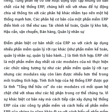
riêng. Từng phân hệ có thể hoạt động độc lập nhưng do bản
chất của hệ thống ERP, chúng kết nối với nhau để tự động
chia sẻ thông tin với các phân hệ khác nhằm tạo nên một hệ
thống mạnh hơn. Các phân hệ cơ bản của một phần mềm ERP
điển hình có thể như sau: Tài chính kế toán, Quản lý kho bãi,
Hậu cần, vận chuyển, Bán hàng, Quản lý nhân sự
Điểm phân biệt cơ bản nhất của ERP so với cách áp dụng
nhiều phần mềm quản lý rời rạc khác (như phần mềm kế toán,
quản lý nhân sự, quản lý bảo hành…) là tính tích hợp. ERP chỉ
là một phần mềm duy nhất và các modules của nó thực hiện
các chức năng tương tự như các phần mềm quản lý rời rạc
nhưng các modules này còn làm được nhiều hơn thế trong
môi trường tích hợp. Tính tích hợp của hệ thống ERP được gọi
là tính “Tổng thể hữu cơ” do các modules có mối quan hệ
chặt chẽ với nhau như các bộ phận trong cơ thể chúng ta. Vì
sự khác biệt cơ bản này mà cách tiếp cận xây dựng hệ thống
ERP của các công ty phần mềm và cách hiểu về phần mềm
ERP của chúng ta cũng khác đi so với cách hiểu về phần mềm