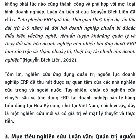
không phải lúc nào cũng thành công và phù hợp với mọi loại
hình doanh nghiệp. Luận án tiến sĩ của Nguyễn Bích Liên đã
chỉ ra “
chi phi
cho ERP quá lớn, thời gian thưc̣ hiện dư ̣ án lâu
dài (từ 2-5 năm) và đòi hỏi doanh nghiệp chuẩn bi ̣đủcác
điều kiện vềcông nghệ, vềhuấn luyện khảnăng quản lý và
thay đổi văn hóa doanh nghiệp nên nhiều khi ứng dung̣ ERP
làm xáo trộn và thậm chi
gây lỗ, thiệt haị tài chi
nh cho doanh
nghiệp”
(Nguyễn Bích Liên, 2012).
Tóm lại, nghiên cứu ứng dụng quản trị nguồn lực doanh
nghiệp ERP đã thu hút được sự quan tâm của các nhà nghiên
cứu trong và ngoài nước. Tuy nhiên, chưa có nghiên cứu
chuyên sâu về ứng dụng ERP tại doanh nghiệp bán lẻ hàng
tiêu dùng tại Hoa Kỳ cũng như tại Việt Nam, chính vì vậy, đây
là một nghiên cứu mới và có giá trị về mặt lý thuyết và thực
tiễn.
3. Mục tiêu nghiên cứu Luận văn: Quản trị nguồn