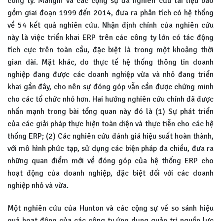
công ty. Mangin và các cộng sự đã nghiên cứu tài liệu bao
gồm giai đoạn 1999 đến 2014, đưa ra phân tích có hệ thống
về 54 kết quả nghiên cứu. Nhận định chính của nghiên cứu
này là việc triển khai ERP trên các công ty lớn có tác động
tích cực trên toàn cầu, đặc biệt là trong một khoảng thời
gian dài. Mặt khác, do thực tế hệ thống thông tin doanh
nghiệp đang được các doanh nghiệp vừa và nhỏ đang triển
khai gần đây, cho nên sự đóng góp vẫn cần được chứng minh
cho các tổ chức nhỏ hơn. Hai hướng nghiên cứu chính đã được
nhấn mạnh trong bài tổng quan này đó là (1) Sự phát triển
của các giải pháp thực hiện toàn diện và thực tiễn cho các hệ
thống ERP; (2) Các nghiên cứu đánh giá hiệu suất hoàn thành,
với mô hình phức tạp, sử dụng các biện pháp đa chiều, đưa ra
những quan điểm mới về đóng góp của hệ thống ERP cho
hoạt động của doanh nghiệp, đặc biệt đối với các doanh
nghiệp nhỏ và vừa.
Một nghiên cứu của Hunton và các cộng sự về so sánh hiệu
quả hoạt động của các công ty ứng dụng quản trị nguồn lực