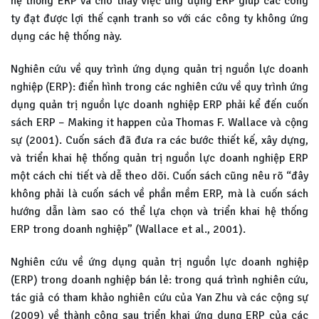
hệ thống ERP và cho thấy việc ứng dụng ERP giúp các công
ty đạt được lợi thế cạnh tranh so với các công ty không ứng
dụng các hệ thống này.
Nghiên cứu về quy trình ứng dụng quản trị nguồn lực doanh
nghiệp (ERP): điển hình trong các nghiên cứu về quy trình ứng
dụng quản trị nguồn lực doanh nghiệp ERP phải kể đến cuốn
sách ERP – Making it happen của Thomas F. Wallace và cộng
sự (2001). Cuốn sách đã đưa ra các bước thiết kế, xây dựng,
và triển khai hệ thống quản trị nguồn lực doanh nghiệp ERP
một cách chi tiết và dễ theo dõi. Cuốn sách cũng nêu rõ “đây
không phải là cuốn sách về phần mềm ERP, mà là cuốn sách
hướng dẫn làm sao có thể lựa chọn và triển khai hệ thống
ERP trong doanh nghiệp” (Wallace et al., 2001).
Nghiên cứu về ứng dụng quản trị nguồn lực doanh nghiệp
(ERP) trong doanh nghiệp bán lẻ: trong quá trình nghiên cứu,
tác giả có tham khảo nghiên cứu của Yan Zhu và các cộng sự
(2009) về thành công sau triển khai ứng dụng ERP của các