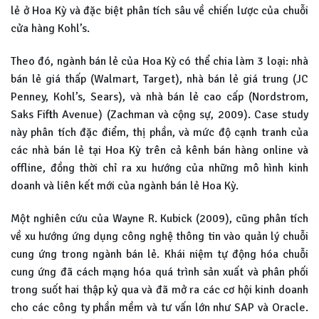
lẻ ở Hoa Kỳ và đặc biệt phân tích sâu về chiến lược của chuỗi
cửa hàng Kohl’s.
Theo đó, ngành bán lẻ của Hoa Kỳ có thể chia làm 3 loại: nhà
bán lẻ giá thấp (Walmart, Target), nhà bán lẻ giá trung (JC
Penney, Kohl’s, Sears), và nhà bán lẻ cao cấp (Nordstrom,
Saks Fifth Avenue) (Zachman và cộng sự, 2009). Case study
này phân tích đặc điểm, thị phần, và mức độ cạnh tranh của
các nhà bán lẻ tại Hoa Kỳ trên cả kênh bán hàng online và
offline, đồng thời chỉ ra xu hướng của những mô hình kinh
doanh và liên kết mới của ngành bán lẻ Hoa Kỳ.
Một nghiên cứu của Wayne R. Kubick (2009), cũng phân tích
về xu hướng ứng dụng công nghệ thông tin vào quản lý chuỗi
cung ứng trong ngành bán lẻ. Khái niệm tự động hóa chuỗi
cung ứng đã cách mạng hóa quá trình sản xuất và phân phối
trong suốt hai thập kỷ qua và đã mở ra các cơ hội kinh doanh
cho các công ty phần mềm và tư vấn lớn như SAP và Oracle.