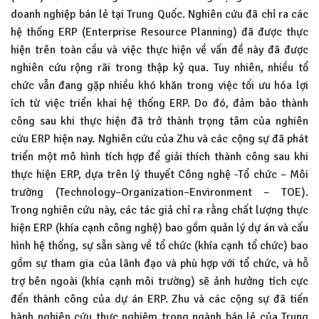
doanh nghiệp bán lẻ tại Trung Quốc. Nghiên cứu đã chỉ ra các
hệ thống ERP (Enterprise Resource Planning) đã được thực
hiện trên toàn cầu và việc thực hiện về vấn đề này đã được
nghiên cứu rộng rãi trong thập kỷ qua. Tuy nhiên, nhiều tổ
chức vẫn đang gặp nhiều khó khăn trong việc tối ưu hóa lợi
ích từ việc triển khai hệ thống ERP. Do đó, đảm bảo thành
công sau khi thực hiện đã trở thành trọng tâm của nghiên
cứu ERP hiện nay. Nghiên cứu của Zhu và các cộng sự đã phát
triển một mô hình tích hợp để giải thích thành công sau khi
thực hiện ERP, dựa trên lý thuyết Công nghệ -Tổ chức – Môi
trường (Technology–Organization–Environment – TOE).
Trong nghiên cứu này, các tác giả chỉ ra rằng chất lượng thực
hiện ERP (khía cạnh công nghệ) bao gồm quản lý dự án và cấu
hình hệ thống, sự sẵn sàng về tổ chức (khía cạnh tổ chức) bao
gồm sự tham gia của lãnh đạo và phù hợp với tổ chức, và hỗ
trợ bên ngoài (khía cạnh môi trường) sẽ ảnh hưởng tích cực
đến thành công của dự án ERP. Zhu và các cộng sự đã tiến
hành nghiên cứu thực nghiệm trong ngành bán lẻ của Trung