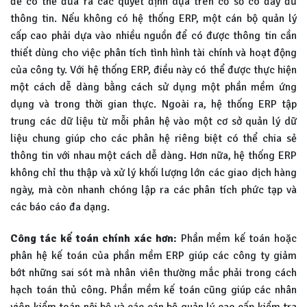
để có thể đưa ra các quyết định dựa trên cơ sở có đầy đủ
thông tin. Nếu không có hệ thống ERP, một cán bộ quản lý
cấp cao phải dựa vào nhiều nguồn để có được thông tin cần
thiết dùng cho việc phân tích tình hình tài chính và hoạt động
của công ty. Với hệ thống ERP, điều này có thể được thực hiện
một cách dễ dàng bằng cách sử dụng một phần mềm ứng
dụng và trong thời gian thực. Ngoài ra, hệ thống ERP tập
trung các dữ liệu từ mỗi phân hệ vào một cơ sở quản lý dữ
liệu chung giúp cho các phân hệ riêng biệt có thể chia sẻ
thông tin với nhau một cách dễ dàng. Hơn nữa, hệ thống ERP
không chỉ thu thập và xử lý khối lượng lớn các giao dịch hàng
ngày, mà còn nhanh chóng lập ra các phân tích phức tạp và
các báo cáo đa dạng.
Công tác kế toán chính xác hơn:
Phần mềm kế toán hoặc
phân hệ kế toán của phần mềm ERP giúp các công ty giảm
bớt những sai sót mà nhân viên thường mắc phải trong cách
hạch toán thủ công. Phần mềm kế toán cũng giúp các nhân
viên kiểm toán nội bộ và các cán bộ quản lý cao cấp kiểm tra