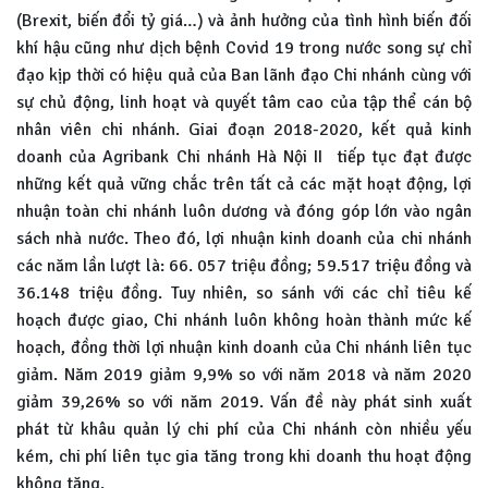
(Brexit, biến đổi tỷ giá…) và ảnh hưởng của tình hình biến đối
khí hậu cũng như dịch bệnh Covid 19 trong nước song sự chỉ
đạo kịp thời có hiệu quả của Ban lãnh đạo Chi nhánh cùng với
sự chủ động, linh hoạt và quyết tâm cao của tập thể cán bộ
nhân viên chi nhánh. Giai đoạn 2018-2020, kết quả kinh
doanh của Agribank Chi nhánh Hà Nội II tiếp tục đạt được
những kết quả vững chắc trên tất cả các mặt hoạt động, lợi
nhuận toàn chi nhánh luôn dương và đóng góp lớn vào ngân
sách nhà nước. Theo đó, lợi nhuận kinh doanh của chi nhánh
các năm lần lượt là: 66. 057 triệu đồng; 59.517 triệu đồng và
36.148 triệu đồng. Tuy nhiên, so sánh với các chỉ tiêu kế
hoạch được giao, Chi nhánh luôn không hoàn thành mức kế
hoạch, đồng thời lợi nhuận kinh doanh của Chi nhánh liên tục
giảm. Năm 2019 giảm 9,9% so với năm 2018 và năm 2020
giảm 39,26% so với năm 2019. Vấn đề này phát sinh xuất
phát từ khâu quản lý chi phí của Chi nhánh còn nhiều yếu
kém, chi phí liên tục gia tăng trong khi doanh thu hoạt động
không tăng.