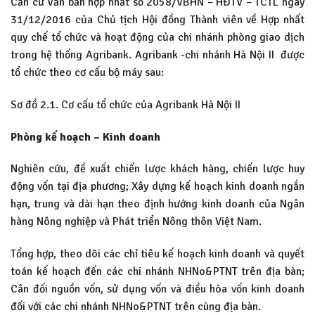
Căn cứ Văn bản hợp nhất số 2058/VBHN – HĐTV – TCTL ngày
31/12/2016 của Chủ tịch Hội đồng Thành viên về Hợp nhất
quy chế tổ chức và hoạt động của chi nhánh phòng giao dịch
trong hệ thống Agribank. Agribank -chi nhánh Hà Nội II được
tổ chức theo cơ cấu bộ máy sau:
Sơ đồ 2.1. Cơ cấu tổ chức của Agribank Hà Nội II
Phòng kế hoạch – Kinh doanh
Nghiên cứu, đề xuất chiến lược khách hàng, chiến lược huy
động vốn tại địa phương; Xây dựng kế hoạch kinh doanh ngắn
hạn, trung và dài hạn theo định hướng kinh doanh của Ngân
hàng Nông nghiệp và Phát triển Nông thôn Việt Nam.
Tổng hợp, theo dõi các chỉ tiêu kế hoạch kinh doanh và quyết
toán kế hoạch đến các chi nhánh NHNo&PTNT trên địa bàn;
Cân đối nguồn vốn, sử dụng vốn và điều hòa vốn kinh doanh
đối với các chi nhánh NHNo&PTNT trên cùng địa bàn.