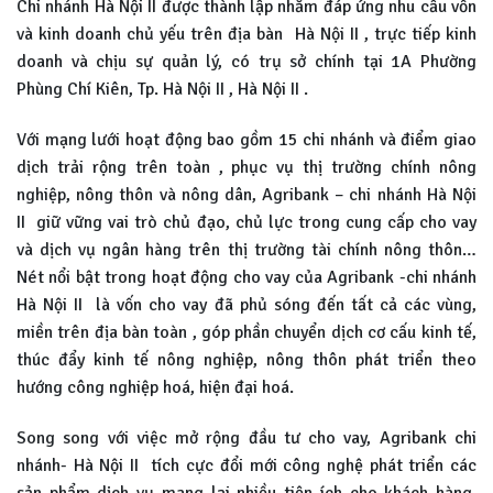
Chi nhánh Hà Nội II được thành lập nhằm đáp ứng nhu cầu vốn
và kinh doanh chủ yếu trên địa bàn Hà Nội II , trực tiếp kinh
doanh và chịu sự quản lý, có trụ sở chính tại 1A Phường
Phùng Chí Kiên, Tp. Hà Nội II , Hà Nội II .
Với mạng lưới hoạt động bao gồm 15 chi nhánh và điểm giao
dịch trải rộng trên toàn , phục vụ thị trường chính nông
nghiệp, nông thôn và nông dân, Agribank – chi nhánh Hà Nội
II giữ vững vai trò chủ đạo, chủ lực trong cung cấp cho vay
và dịch vụ ngân hàng trên thị trường tài chính nông thôn…
Nét nổi bật trong hoạt động cho vay của Agribank -chi nhánh
Hà Nội II là vốn cho vay đã phủ sóng đến tất cả các vùng,
miền trên địa bàn toàn , góp phần chuyển dịch cơ cấu kinh tế,
thúc đẩy kinh tế nông nghiệp, nông thôn phát triển theo
hướng công nghiệp hoá, hiện đại hoá.
Song song với việc mở rộng đầu tư cho vay, Agribank chi
nhánh- Hà Nội II tích cực đổi mới công nghệ phát triển các
sản phẩm dịch vụ mang lại nhiều tiện ích cho khách hàng.