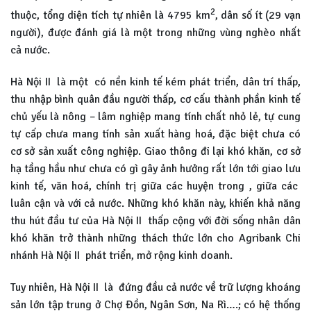
2
thuộc, tổng diện tích tự nhiên là 4795 km
, dân số ít (29 vạn
người), được đánh giá là một trong những vùng nghèo nhất
cả nước.
Hà Nội II là một có nền kinh tế kém phát triển, dân trí thấp,
thu nhập bình quân đầu người thấp, cơ cấu thành phần kinh tế
chủ yếu là nông – lâm nghiệp mang tính chất nhỏ lẻ, tự cung
tự cấp chưa mang tính sản xuất hàng hoá, đặc biệt chưa có
cơ sở sản xuất công nghiệp. Giao thông đi lại khó khăn, cơ sở
hạ tầng hầu như chưa có gì gây ảnh hưởng rất lớn tới giao lưu
kinh tế, văn hoá, chính trị giữa các huyện trong , giữa các
luân cận và với cả nước. Những khó khăn này, khiến khả năng
thu hút đầu tư của Hà Nội II thấp cộng với đời sống nhân dân
khó khăn trở thành những thách thức lớn cho Agribank Chi
nhánh Hà Nội II phát triển, mở rộng kinh doanh.
Tuy nhiên, Hà Nội II là đứng đầu cả nước về trữ lượng khoáng
sản lớn tập trung ở Chợ Đồn, Ngân Sơn, Na Rì….; có hệ thống