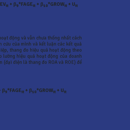
LEV
+ β
*FAGE
+
β
*GROW
+ U
it
9
it
10
it
it
 hoạt động và vẫn chưa thống nhất cách
n cứu của mình và kết luận các kết quả
hiệp, thang đo hiệu quả hoạt động theo
 đo lường hiệu quả hoạt động của doanh
án (đại diện là thang đo ROA và ROE) để
 β
*FAGE
+ β
*GROW
+ U
9
it
10
it
it