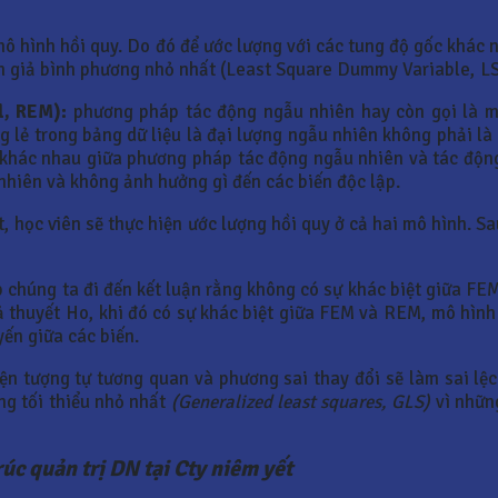
mô hình hồi quy. Do đó để ước lượng với các tung độ gốc khác
iến giả bình phương nhỏ nhất (Least Square Dummy Variable, L
l, REM):
phương pháp tác động ngẫu nhiên hay còn gọi là m
g lẻ trong bảng dữ liệu là đại lượng ngẫu nhiên không phải l
 Sự khác nhau giữa phương pháp tác động ngẫu nhiên và tác động
 nhiên và không ảnh hưởng gì đến các biến độc lập.
 học viên sẽ thực hiện ước lượng hồi quy ở cả hai mô hình. S
p chúng ta đi đến kết luận rằng không có sự khác biệt giữa F
 thuyết Ho, khi đó có sự khác biệt giữa FEM và REM, mô hình
ến giữa các biến.
ện tượng tự tương quan và phương sai thay đổi sẽ làm sai lệc
ng tối thiểu nhỏ nhất
(Generalized least squares, GLS)
vì nhữn
úc quản trị DN tại Cty niêm yết