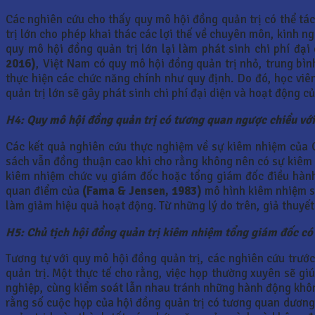
Các nghiên cứu cho thấy quy mô hội đồng quản trị có thể t
trị lớn cho phép khai thác các lợi thế về chuyên môn, kinh 
quy mô hội đồng quản trị lớn lại làm phát sinh chi phí đạ
2016)
, Việt Nam có quy mô hội đồng quản trị nhỏ, trung bình
thực hiện các chức năng chính như quy định. Do đó, học viê
quản trị lớn sẽ gây phát sinh chi phí đại diện và hoạt động 
H4: Quy mô hội đồng quản trị có tương quan ngược chiều với
Các kết quả nghiên cứu thực nghiệm về sự kiêm nhiệm của 
sách vẫn đồng thuận cao khi cho rằng không nên có sự kiêm 
kiêm nhiệm chức vụ giám đốc hoặc tổng giám đốc điều hành 
quan điểm của
(Fama & Jensen, 1983)
mô hình kiêm nhiệm sẽ
làm giảm hiệu quả hoạt động. Từ những lý do trên, giả thuyết
H5: Chủ tịch hội đồng quản trị kiêm nhiệm tổng giám đốc có
Tương tự với quy mô hội đồng quản trị, các nghiên cứu trước
quản trị. Một thực tế cho rằng, việc họp thường xuyên sẽ gi
nghiệp, cùng kiểm soát lẫn nhau tránh những hành động khôn
rằng số cuộc họp của hội đồng quản trị có tương quan dương