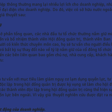
ệp thông thường mang lại nhiều lợi ích cho doanh nghiệp, nhất 
ề đại diện cho doanh nghiệp. Do đó, việc có sở hữu nước ngo
giả thuyết sau:
g
 ở phần tổng quan, các nhà đầu tư tổ chức thường nắm giữ mộ
ền và bổ nhiệm thành viên Hội đồng quản trị, thành viên Ban
ười có kiến thức chuyên môn cao, họ sẽ tư vấn cho người điều 
có bất kỳ sự thay đổi nào về tỷ lệ nắm giữ của cổ đông tổ chứ
đến các bên liên quan bao gồm chủ nợ, nhà cung cấp, khách h
ứu:
à tư vấn với mục tiêu làm giảm nguy cơ lạm dụng quyền lực, tư
ộc lập trong hội đồng quản trị được kỳ vọng sẽ làm cho hội đ
các thành viên độc lập trong hội đồng quản trị cũng thể hiện 
ồn lực bên ngoài. Vì vậy giả thuyết nghiên cứu được đặt ra 
ạt động của doanh nghiệp.