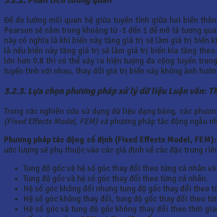
Để đo lường mối quan hệ giữa tuyến tính giữa hai biến thô
Pearson sẽ nằm trong khoảng từ -1 đến 1 để mô tả tương quan
này có nghĩa là khi biến này tăng giá trị sẽ làm giá trị biế
là nếu biến này tăng giá trị sẽ làm giá trị biến kia tăng th
lớn hơn 0.8 thì có thể xảy ra hiện tượng đa cộng tuyến tron
tuyến tính với nhau, thay đổi giá trị biến này không ảnh hưởng
3.2.3. Lựa chọn phương pháp xử lý dữ liệu Luận văn: Th
Trong các nghiên cứu sử dụng dữ liệu dạng bảng, các phươn
(Fixed Effects Model, FEM) và
phương pháp tác động ngẫu n
Phương pháp tác động cố định (Fixed Effects Model, FEM):
ước lượng sẽ phụ thuộc vào các giả định về các đặc trưng riên
Tung độ gốc và hệ số góc thay đổi theo từng cá nhân và 
Tung độ gốc và hệ số góc thay đổi theo từng cá nhân.
Hệ số góc không đổi nhưng tung độ gốc thay đổi theo từ
Hệ số góc không thay đổi, tung độ gốc thay đổi theo từ
Hệ số góc và tung độ gốc không thay đổi theo thời gia