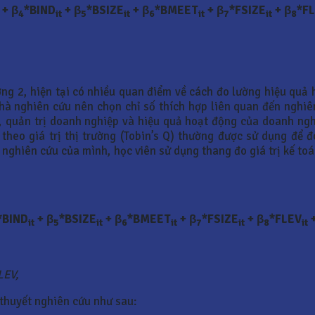
+ β
*BIND
+ β
*BSIZE
+ β
*BMEET
+ β
*FSIZE
+ β
*F
4
it
5
it
6
it
7
it
8
ơng 2, hiện tại có nhiều quan điểm về cách đo lường hiệu quả
à nghiên cứu nên chọn chỉ số thích hợp liên quan đến nghiê
u, quản trị doanh nghiệp và hiệu quả hoạt động của doanh ng
 theo giá trị thị trường (Tobin’s Q) thường được sử dụng để
g nghiên cứu của mình, học viên sử dụng thang đo giá trị kế to
*BIND
+ β
*BSIZE
+ β
*BMEET
+ β
*FSIZE
+ β
*FLEV
+
it
5
it
6
it
7
it
8
it
LEV,
 thuyết nghiên cứu như sau: