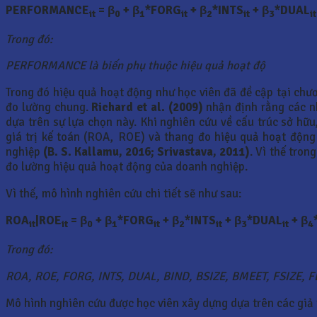
PERFORMANCE
= β
+ β
*FORG
+ β
*INTS
+ β
*DUAL
it
0
1
it
2
it
3
it
Trong đó:
PERFORMANCE là bi
ế
n ph
ụ
thu
ộ
c hi
ệ
u qu
ả
ho
ạt độ
Trong đó hiệu quả hoạt động như học viên đã đề cập tại chư
đo lường chung.
Richard et al. (2009)
nhận định rằng các nh
dựa trên sự lựa chọn này. Khi nghiên cứu về cấu trúc sở hữ
giá trị kế toán (ROA, ROE) và thang đo hiệu quả hoạt động
nghiệp
(B. S. Kallamu, 2016; Srivastava, 2011)
. Vì thế tron
đo lường hiệu quả hoạt động của doanh nghiệp.
Vì thế, mô hình nghiên cứu chi tiết sẽ như sau:
ROA
|ROE
= β
+ β
*FORG
+ β
*INTS
+ β
*DUAL
+ β
it
it
0
1
it
2
it
3
it
4
Trong đó:
ROA, ROE, FORG, INTS, DUAL, BIND, BSIZE, BMEET, FSIZE, F
Mô hình nghiên cứu được học viên xây dựng dựa trên các giả