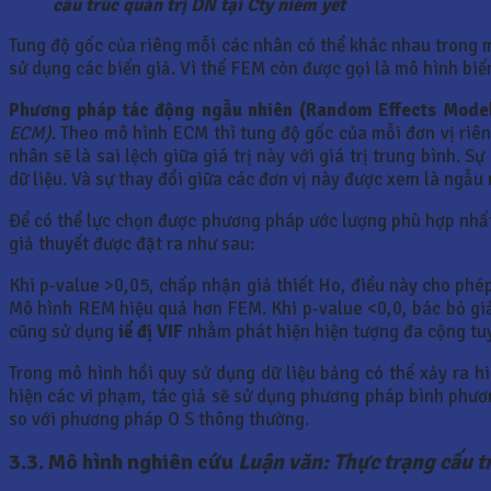
cấu trúc quản trị DN tại Cty niêm yết
Tung độ gốc của riêng mỗi các nhân có thể khác nhau trong 
sử dụng các biến giả. Vì thế FEM còn được gọi là mô hình b
Phương pháp tác động ngẫu nhiên (Random Effects Mode
ECM)
. Theo mô hình ECM thì tung độ gốc của mỗi đơn vị riên
nhân sẽ là sai lệch giữa giá trị này với giá trị trung bình.
dữ liệu. Và sự thay đổi giữa các đơn vị này được xem là ngẫu
Để có thể lực chọn được phương pháp ước lượng phù hợp nhất,
giả thuyết được đặt ra như sau:
Khi p-value >0,05, chấp nhận giả thiết Ho, điều này cho phé
Mô hình REM hiệu quả hơn FEM. Khi p-value <0,0, bác bỏ giả
cũng sử dụng
iể đị VIF
nhằm phát hiện hiện tượng đa cộng tuy
Trong mô hình hồi quy sử dụng dữ liệu bảng có thể xảy ra hi
hiện các vi phạm, tác giả sẽ sử dụng phương pháp bình phươ
so với phương pháp O S thông thường.
3.3.
Mô hình nghiên cứu
Luận văn: Thực trạng cấu tr