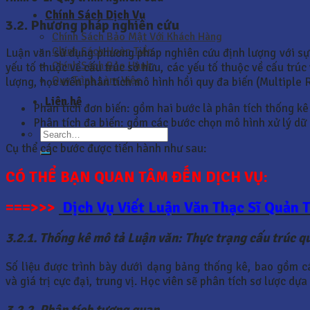
Chính Sách Dịch Vụ
3.2.
Phương
pháp nghiên cứu
Chính Sách Bảo Mật Với Khách Hàng
Chính Sách Hoàn Tiền
Luận văn sử dụng phương pháp nghiên cứu định lượng với sự
Chính Sách Bảo Hành
yếu tố thuộc về cấu trúc sở hữu, các yếu tố thuộc về cấu tr
Quy Trình Làm Việc
lượng, học viên phân tích mô hình hồi quy đa biến (Multiple
Liên hệ
Phân tích đơn biến: gồm hai bước là phân tích thống kê
Phân tích đa biến: gồm các bước chọn mô hình xử lý dữ l
Cụ thể các bước được tiến hành như sau:
CÓ THỂ BẠN QUAN TÂM ĐẾN DỊCH VỤ:
===>>>
Dịch Vụ Viết Luận Văn Thạc Sĩ Quản 
3.2.1. Thống kê mô tả Luận văn: Thực trạng cấu trúc qu
Số liệu được trình bày dưới dạng bảng thống kê, bao gồm các
và giá trị cực đại, trung vị. Học viên sẽ phân tích sơ lược dự
3.2.2. Phân tích tương quan