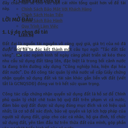
Chính Sách Dịch Vụ
đây chắc hẳn sẽ cho các bạn cái nhìn tổng quát hơn về đề tài
này.
Chính Sách Bảo Mật Với Khách Hàng
Chính Sách Hoàn Tiền
LỜI MỞ ĐẦU
Chính Sách Bảo Hành
Quy Trình Làm Việc
1. Lý do chọn đề tài
Liên hệ
Đất đai là nguồn tài nguyên vô cùng quý giá, giá trị của nó đã
được ông bà ta đúc kết thành một câu tục ngữ: “Tấc đất tấc
vàng”. Khi các ngành kinh tế ngày càng phát triển sẽ kéo theo
nhu cầu sử dụng đất tăng lên, đặc biệt là trong bối cảnh nước
ta đang trên đường xây dựng “Công nghiệp hóa, hiện đại hóa
đất nước”. Do đó công tác quản lý nhà nước về cấp Giấy chứng
nhận quyền sử dụng đất và tài sản khác gắn liền với đất (viết
tắt là GCNQSDĐ) đóng vai trò hết sức quan trọng.
Công tác cấp chứng nhận quyền sử dụng đất là hồ sơ để Chính
phủ quản lý chặt chẽ toàn bộ quỹ đất trên phạm vi cả nước,
đảm bảo quỹ đất được sử dụng đúng mục đích và có hiệu quả
nhất; là cơ sở để xác định, bảo vệ quyền và lợi ích hợp pháp của
người sử dụng đất, giúp cho các cá nhân, hộ gia đình, tổ chức
sử dụng đất, yên tâm đầu tư trên thửa đất của mình, góp phần