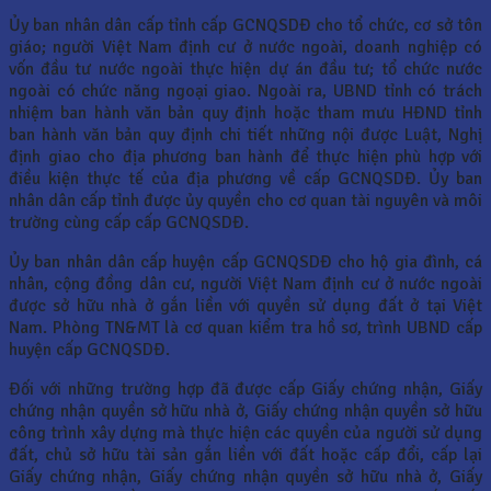
Ủy ban nhân dân cấp tỉnh cấp GCNQSDĐ cho tổ chức, cơ sở tôn
giáo; người Việt Nam định cư ở nước ngoài, doanh nghiệp có
vốn đầu tư nước ngoài thực hiện dự án đầu tư; tổ chức nước
ngoài có chức năng ngoại giao. Ngoài ra, UBND tỉnh có trách
nhiệm ban hành văn bản quy định hoặc tham mưu HĐND tỉnh
ban hành văn bản quy định chi tiết những nội được Luật, Nghị
định giao cho địa phương ban hành để thực hiện phù hợp với
điều kiện thực tế của địa phương về cấp GCNQSDĐ. Ủy ban
nhân dân cấp tỉnh được ủy quyền cho cơ quan tài nguyên và môi
trường cùng cấp cấp GCNQSDĐ.
Ủy ban nhân dân cấp huyện cấp GCNQSDĐ cho hộ gia đình, cá
nhân, cộng đồng dân cư, người Việt Nam định cư ở nước ngoài
được sở hữu nhà ở gắn liền với quyền sử dụng đất ở tại Việt
Nam. Phòng TN&MT là cơ quan kiểm tra hồ sơ, trình UBND cấp
huyện cấp GCNQSDĐ.
Đối với những trường hợp đã được cấp Giấy chứng nhận, Giấy
chứng nhận quyền sở hữu nhà ở, Giấy chứng nhận quyền sở hữu
công trình xây dựng mà thực hiện các quyền của người sử dụng
đất, chủ sở hữu tài sản gắn liền với đất hoặc cấp đổi, cấp lại
Giấy chứng nhận, Giấy chứng nhận quyền sở hữu nhà ở, Giấy