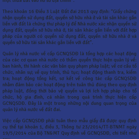
một thửa đất vào hồ sơ địa chính”.
Theo khoản 16 Điều 3 Luật Đất đai 2013 quy định: “Giấy chứng
nhận quyền sử dụng đất, quyền sở hữu nhà ở và tài sản khác gắn
liền với đất là chứng thư pháp lý để Nhà nước xác nhận quyền sử
dụng đất, quyền sở hữu nhà ở, tài sản khác gắn liền với đất hợp
pháp của người có quyền sử dụng đất, quyền sở hữu nhà ở và
quyền sở hữu tài sản khác gắn liền với đất”.
Quản lý nhà nước về cấp GCNQSDĐ là tổng hợp các hoạt động
của các cơ quan nhà nước có thẩm quyền thực hiện quản lý về:
ban hành, thi hành các văn bản quy phạm pháp luật; về cơ cấu tổ
chức, nhân sự; về quy trình, thủ tục; hoạt động thanh tra, kiểm
tra; hoạt động tổng kết, sơ kết về công tác cấp GCNQSDĐ
nhằm đảm bảo các hoạt động trên tuân thủ đúng theo quy định
pháp luật, đồng thời bảo vệ quyền và lợi ích hợp pháp cho tổ
chức, hộ gia đình, cá nhân trong quá trình thực hiện cấp
GCNQSDĐ. Đây là một trong những nội dung quan trọng của
quản lý nhà nước về đất đai.
Việc cấp GCNQSDĐ phải tuân theo mẫu giấy đã được quy định
cụ thể tại khoản 1, điều 3, Thông tư 23/2014/TT-BTNMT ngày
19/5/2014 của Bộ TN&MT Quy định về GCNQSDĐ, chi tiết như