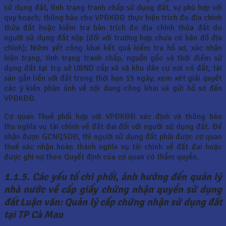
sử dụng đất, tình trạng tranh chấp sử dụng đất, sự phù hợp với
quy hoạch; thông báo cho VPĐKĐĐ thực hiện trích đo địa chính
thửa đất hoặc kiểm tra bản trích đo địa chính thửa đất do
người sử dụng đất nộp (đối với trường hợp chưa có bản đồ địa
chính); Niêm yết công khai kết quả kiểm tra hồ sơ, xác nhận
hiện trạng, tình trạng tranh chấp, nguồn gốc và thời điểm sử
dụng đất tại trụ sở UBND cấp xã và khu dân cư nơi có đất, tài
sản gắn liền với đất trong thời hạn 15 ngày; xem xét giải quyết
các ý kiến phản ánh về nội dung công khai và gửi hồ sơ đến
VPĐKĐĐ.
Cơ quan Thuế phối hợp với VPĐKĐĐ xác định và thông báo
thu nghĩa vụ tài chính về đất đai đối với người sử dụng đất. Để
nhận được GCNQSDĐ, thì người sử dụng đất phải được cơ quan
thuế xác nhận hoàn thành nghĩa vụ tài chính về đất đai hoặc
được ghi nợ theo Quyết định của cơ quan có thẩm quyền.
1.1.5. Các yếu tố chi phối, ảnh hưởng đến quản lý
nhà nước về cấp
giấy chứng nhận quyền sử dụng
đất Luận văn: Quản lý cấp chứng nhận sử dụng đất
tại TP Cà Mau