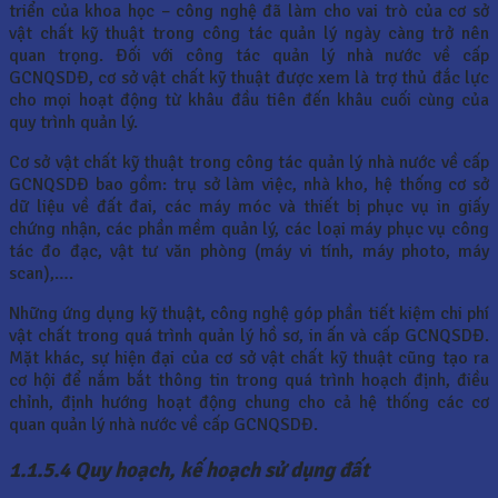
triển của khoa học – công nghệ đã làm cho vai trò của cơ sở
vật chất kỹ thuật trong công tác quản lý ngày càng trở nên
quan trọng. Đối với công tác quản lý nhà nước về cấp
GCNQSDĐ, cơ sở vật chất kỹ thuật được xem là trợ thủ đắc lực
cho mọi hoạt động từ khâu đầu tiên đến khâu cuối cùng của
quy trình quản lý.
Cơ sở vật chất kỹ thuật trong công tác quản lý nhà nước về cấp
GCNQSDĐ bao gồm: trụ sở làm việc, nhà kho, hệ thống cơ sở
dữ liệu về đất đai, các máy móc và thiết bị phục vụ in giấy
chứng nhận, các phần mềm quản lý, các loại máy phục vụ công
tác đo đạc, vật tư văn phòng (máy vi tính, máy photo, máy
scan),….
Những ứng dụng kỹ thuật, công nghệ góp phần tiết kiệm chi phí
vật chất trong quá trình quản lý hồ sơ, in ấn và cấp GCNQSDĐ.
Mặt khác, sự hiện đại của cơ sở vật chất kỹ thuật cũng tạo ra
cơ hội để nắm bắt thông tin trong quá trình hoạch định, điều
chỉnh, định hướng hoạt động chung cho cả hệ thống các cơ
quan quản lý nhà nước về cấp GCNQSDĐ.
1.1.5.4 Quy hoạch, kế hoạch sử dụng đất