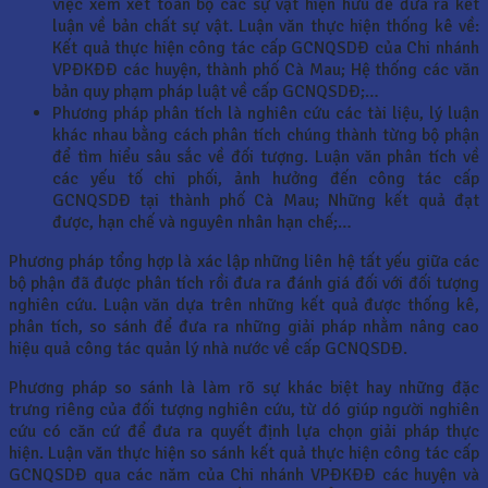
việc xem xét toàn bộ các sự vật hiện hữu để đưa ra kết
luận về bản chất sự vật. Luận văn thực hiện thống kê về:
Kết quả thực hiện công tác cấp GCNQSDĐ của Chi nhánh
VPĐKĐĐ các huyện, thành phố Cà Mau; Hệ thống các văn
bản quy phạm pháp luật về cấp GCNQSDĐ;…
Phương pháp phân tích là nghiên cứu các tài liệu, lý luận
khác nhau bằng cách phân tích chúng thành từng bộ phận
để tìm hiểu sâu sắc về đối tượng. Luận văn phân tích về
các yếu tố chi phối, ảnh hưởng đến công tác cấp
GCNQSDĐ tại thành phố Cà Mau; Những kết quả đạt
được, hạn chế và nguyên nhân hạn chế;…
Phương pháp tổng hợp là xác lập những liên hệ tất yếu giữa các
bộ phận đã được phân tích rồi đưa ra đánh giá đối với đối tượng
nghiên cứu. Luận văn dựa trên những kết quả được thống kê,
phân tích, so sánh để đưa ra những giải pháp nhằm nâng cao
hiệu quả công tác quản lý nhà nước về cấp GCNQSDĐ.
Phương pháp so sánh là làm rõ sự khác biệt hay những đặc
trưng riêng của đối tượng nghiên cứu, từ dó giúp người nghiên
cứu có căn cứ để đưa ra quyết định lựa chọn giải pháp thực
hiện. Luận văn thực hiện so sánh kết quả thực hiện công tác cấp
GCNQSDĐ qua các năm của Chi nhánh VPĐKĐĐ các huyện và