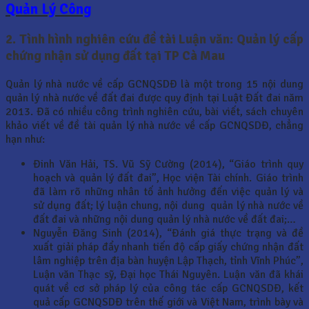
Quản Lý Công
2. Tình hình nghiên cứu đề tài
Luận văn: Quản lý cấp
chứng nhận sử dụng đất tại TP Cà Mau
Quản lý nhà nước về cấp GCNQSDĐ là một trong 15 nội dung
quản lý nhà nước về đất đai được quy định tại Luật Đất đai năm
2013. Đã có nhiều công trình nghiên cứu, bài viết, sách chuyên
khảo viết về đề tài quản lý nhà nước về cấp GCNQSDĐ, chẳng
hạn như:
Đinh Văn Hải, TS. Vũ Sỹ Cường (2014), “Giáo trình quy
hoạch và quản lý đất đai”, Học viện Tài chính. Giáo trình
đã làm rõ những nhân tố ảnh hưởng đến việc quản lý và
sử dụng đất; lý luận chung, nội dung quản lý nhà nước về
đất đai và những nội dung quản lý nhà nước về đất đai;…
Nguyễn Đăng Sinh (2014), “Đánh giá thực trạng và đề
xuất giải pháp đẩy nhanh tiến độ cấp giấy chứng nhận đất
lâm nghiệp trên địa bàn huyện Lập Thạch, tỉnh Vĩnh Phúc”,
Luận văn Thạc sỹ, Đại học Thái Nguyên. Luận văn đã khái
quát về cơ sở pháp lý của công tác cấp GCNQSDĐ, kết
quả cấp GCNQSDĐ trên thế giới và Việt Nam, trình bày và