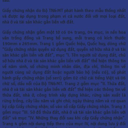
sau:
Giấy chứng nhận do Bộ TN&MT phát hành theo mẫu thống nhất
và được áp dụng trong phạm vi cả nước đối với mọi loại đất,
nhà ở và tài sản khác gắn liền với đất.
Giấy chứng nhận gồm một tờ có 04 trang, 04 mục, in nền hoa
văn trống đồng và Trang bổ sung, mỗi trang có kích thước
190mm x 265mm. Trang 1 gồm Quốc hiệu, Quốc huy, dòng chữ
“Giấy chứng nhận quyền sử dụng đất, quyền sở hữu nhà ở và tài
sản khác gắn liền với đất”, mục “I. Tên người sử dụng đất, chủ
sở hữu nhà ở và tài sản khác gắn liền với đất” thể hiện thông tin
về năm sinh, số chứng minh nhân dân, địa chỉ, thông tin về
người cùng sử dụng đất hoặc người bảo hộ (nếu có), số phát
hành giấy chứng nhận (số seri) gồm 02 chữ cái tiếng Việt và 06
chữ số, dấu nổi của Bộ TN&MT. Trang 2 gồm mục “II. Thửa đất,
nhà ở và tài sản khác gắn liền với đất” thể hiện các thông tin về
thửa đất, nhà ở, công trình xây dựng khác, rừng sản xuất là
rừng trồng, cây lâu năm và ghi chú; ngày tháng năm và cơ quan
ký cấp Giấy chứng nhận; số vào sổ cấp Giấy chứng nhận. Trang 3
gồm mục “III. Sở đồ thửa đất, nhà ở và tài sản khác gắn liền với
đất” và mục “IV. Những thay đổi sau khi cấp Giấy chứng nhận”.
Trang 4 gồm nội dung tiếp theo của mục IV, nội dung lưu ý đối