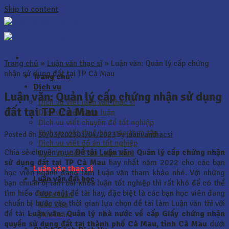
Skip to content
Trang chủ
»
Luận văn thạc sĩ
»
Luận văn: Quản lý cấp chứng
nhận sử dụng đất tại TP Cà Mau
Trang chủ
Dịch vụ
Luận văn: Quản lý cấp chứng nhận sử dụng
Dịch vụ viết luận văn thạc sĩ
đất tại TP Cà Mau
Dịch vụ viết khóa luận
Dịch vụ viết chuyên đề tốt nghiệp
Dịch vụ viết thuê báo cáo thực tập
Posted on
30/03/2023
01/04/2023
by
luanvanthacsi
Dịch vụ viết đồ án tốt nghiệp
Chia sẻ chuyên mục
Đề tài Luận văn: Quản lý cấp chứng nhận
Dịch Vụ Viết Tiểu Luận Thuê
sử dụng đất tại TP Cà Mau
hay nhất năm 2022 cho các bạn
Luận văn thạc sĩ
học viên ngành đang làm Luận văn tham khảo nhé. Với những
Luận văn đại học
bạn chuẩn bị làm bài khóa luận tốt nghiệp thì rất khó để có thể
tìm hiểu được một đề tài hay, đặc biệt là các bạn học viên đang
Khóa luận
chuẩn bị bước vào thời gian lựa chọn đề tài làm Luận văn thì với
Báo Cáo
đề tài
Luận văn:
Quản lý nhà nước về cấp Giấy chứng nhận
Tiểu luận
quyền sử dụng đất tại thành phố Cà Mau, tỉnh Cà Mau
dưới