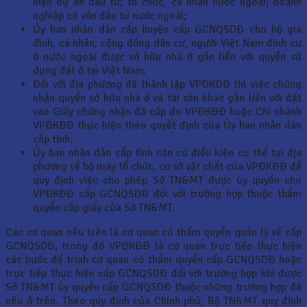
hiện dự án đầu tư; tổ chức, cá nhân nước ngoài; doanh
nghiệp có vốn đầu tư nước ngoài;
Ủy ban nhân dân cấp huyện cấp GCNQSDĐ cho hộ gia
đình, cá nhân, cộng đồng dân cư, người Việt Nam định cư
ở nước ngoài được sở hữu nhà ở gắn liền với quyền sử
dụng đất ở tại Việt Nam.
Đối với địa phương đã thành lập VPĐKĐĐ thì việc chứng
nhận quyền sở hữu nhà ở và tài sản khác gắn liền với đất
vào Giấy chứng nhận đã cấp do VPĐKĐĐ hoặc Chi nhánh
VPĐKĐĐ thực hiện theo quyết định của Ủy ban nhân dân
cấp tỉnh.
Ủy ban nhân dân cấp tỉnh căn cứ điều kiện cụ thể tại địa
phương về bộ máy tổ chức, cơ sở vật chất của VPĐKĐĐ để
quy định việc cho phép Sở TN&MT được ủy quyền cho
VPĐKĐĐ cấp GCNQSDĐ đối với trường hợp thuộc thẩm
quyền cấp giấy của Sở TN&MT.
Các cơ quan nêu trên là cơ quan có thẩm quyền quản lý về cấp
GCNQSDĐ, trong đó VPĐKĐĐ là cơ quan trực tiếp thực hiện
các bước để trình cơ quan có thẩm quyền cấp GCNQSDĐ hoặc
trực tiếp thực hiện cấp GCNQSDĐ đối với trường hợp khi được
Sở TN&MT ủy quyền cấp GCNQSDĐ thuộc những trường hợp đã
nêu ở trên. Theo quy định của Chính phủ, Bộ TN&MT quy định