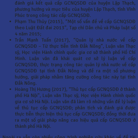
đánh giá kết quả cấp GCNQSDĐ của huyện Lập Thạch,
phương hướng và mục tiêu của huyện Lập Thạch, tỉnh Vĩnh
Phúc trong công tác cấp GCNQSDĐ.
Phạm Thu Thủy (2015), “Một số vấn đề về cấp GCNQSDĐ
theo Luật Đất đai 2013”, Tạp chí Dân chủ và Pháp luật số
4 năm 2015;
Trần Mạnh Tuấn (2017), “Quản lý nhà nước về cấp
GCNQSDĐ – Từ thực tiễn tỉnh Đắk Nông”, Luận văn Thạc
sỹ, Học viện Hành chính quốc gia cơ sở thành phố Hồ Chí
Minh. Luận văn đã khái quát cơ sở lý luận về cấp
GCNQSDĐ, thực trạng công tác quản lý nhà nước về cấp
GCNQSDĐ tại tỉnh Đắk Nông và đề ra một số phương
hướng, giải pháp nhằm tăng cường công tác này tại tỉnh
Đắk Nông.
Hoàng Thị Hương (2017), “Thủ tục cấp GCNQSDĐ ở thành
phố Hà Nội”, Luận văn Thạc sỹ, Học viện Hành chính quốc
gia cơ sở Hà Nội. Luận văn đã làm rõ những vấn đề lý luận
về thủ tục cấp GCNQSDĐ; phân tích và đánh giá được
thực tiễn thực hiện thủ tục cấp GCNQSDĐ; đồng thời đưa
ra một số giải pháp nâng cao hiệu quả cấp GCNQSDĐ ở
thành phố Hà Nội.
Ngoài ra vẫn còn nhiều công trình nghiên cứu khác về đề tài