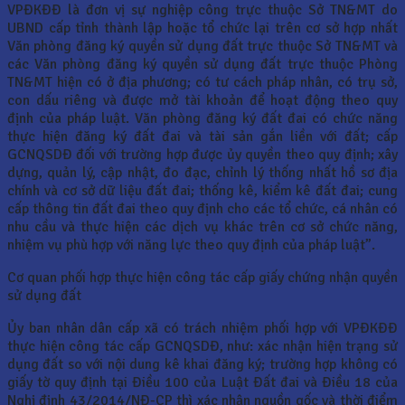
VPĐKĐĐ là đơn vị sự nghiệp công trực thuộc Sở TN&MT do
UBND cấp tỉnh thành lập hoặc tổ chức lại trên cơ sở hợp nhất
Văn phòng đăng ký quyền sử dụng đất trực thuộc Sở TN&MT và
các Văn phòng đăng ký quyền sử dụng đất trực thuộc Phòng
TN&MT hiện có ở địa phương; có tư cách pháp nhân, có trụ sở,
con dấu riêng và được mở tài khoản để hoạt động theo quy
định của pháp luật. Văn phòng đăng ký đất đai có chức năng
thực hiện đăng ký đất đai và tài sản gắn liền với đất; cấp
GCNQSDĐ đối với trường hợp được ủy quyền theo quy định; xây
dựng, quản lý, cập nhật, đo đạc, chỉnh lý thống nhất hồ sơ địa
chính và cơ sở dữ liệu đất đai; thống kê, kiểm kê đất đai; cung
cấp thông tin đất đai theo quy định cho các tổ chức, cá nhân có
nhu cầu và thực hiện các dịch vụ khác trên cơ sở chức năng,
nhiệm vụ phù hợp với năng lực theo quy định của pháp luật”.
Cơ quan phối hợp thực hiện công tác cấp giấy chứng nhận quyền
sử dụng đất
Ủy ban nhân dân cấp xã có trách nhiệm phối hợp với VPĐKĐĐ
thực hiện công tác cấp GCNQSDĐ, như: xác nhận hiện trạng sử
dụng đất so với nội dung kê khai đăng ký; trường hợp không có
giấy tờ quy định tại Điều 100 của Luật Đất đai và Điều 18 của
Nghị định 43/2014/NĐ-CP thì xác nhận nguồn gốc và thời điểm