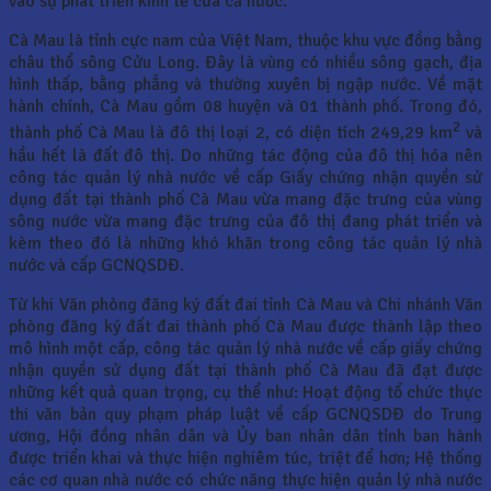
vào sự phát triển kinh tế của cả nước.
Cà Mau là tỉnh cực nam của Việt Nam, thuộc khu vực đồng bằng
châu thổ sông Cửu Long. Đây là vùng có nhiều sông gạch, địa
hình thấp, bằng phẳng và thường xuyên bị ngập nước. Về mặt
hành chính, Cà Mau gồm 08 huyện và 01 thành phố. Trong đó,
2
thành phố Cà Mau là đô thị loại 2, có diện tích 249,29 km
và
hầu hết là đất đô thị. Do những tác động của đô thị hóa nên
công tác quản lý nhà nước về cấp Giấy chứng nhận quyền sử
dụng đất tại thành phố Cà Mau vừa mang đặc trưng của vùng
sông nước vừa mang đặc trưng của đô thị đang phát triển và
kèm theo đó là những khó khăn trong công tác quản lý nhà
nước và cấp GCNQSDĐ.
Từ khi Văn phòng đăng ký đất đai tỉnh Cà Mau và Chi nhánh Văn
phòng đăng ký đất đai thành phố Cà Mau được thành lập theo
mô hình một cấp, công tác quản lý nhà nước về cấp giấy chứng
nhận quyền sử dụng đất tại thành phố Cà Mau đã đạt được
những kết quả quan trọng, cụ thể như: Hoạt động tổ chức thực
thi văn bản quy phạm pháp luật về cấp GCNQSDĐ do Trung
ương, Hội đồng nhân dân và Ủy ban nhân dân tỉnh ban hành
được triển khai và thực hiện nghiêm túc, triệt để hơn; Hệ thống
các cơ quan nhà nước có chức năng thực hiện quản lý nhà nước