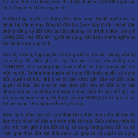
trả tiền thuê đất hàng năm thì được nhận GCNQSDĐ ngay sau
khi cơ quan có thẩm quyền cấp.
Trường hợp người sử dụng đất chưa hoàn thành nghĩa vụ tài
chính thì Văn phòng đăng ký đất đai (trực tiếp là Chi nhánh Văn
phòng đăng ký đất đai) tại địa phương có trách nhiệm lưu giữ
GCNQSDĐ cho đến khi người sử dụng đất hoàn thành nghĩa vụ
tài chính theo quy định.
Bốn là,
trường hợp quyền sử dụng đất là tài sản chung của vợ
và chồng thì phải ghi cả họ, tên vợ và họ, tên chồng vào
GCNQSDĐ, trừ trường hợp vợ và chồng có thỏa thuận ghi tên
một người. Trường hợp quyền sử dụng đất hoặc quyền sử dụng
đất, quyền sở hữu nhà ở và tài sản khác gắn liền với đất hoặc
quyền sở hữu nhà ở và tài sản khác gắn liền với đất là tài sản
chung của vợ và chồng mà Giấy chứng nhận đã cấp chỉ ghi họ,
tên của vợ hoặc chồng thì được cấp đổi GCNQSDĐ để ghi cả họ,
tên vợ và họ, tên chồng nếu có yêu cầu.
Năm là,
trường hợp có sự chênh lệch diện tích giữa số liệu đo
đạc thực tế với số liệu ghi trên giấy tờ hoặc Giấy chứng nhận đã
cấp mà ranh giới thửa đất đang sử dụng không thay đổi so với
ranh giới thửa đất tại thời điểm có giấy tờ về quyền sử dụng