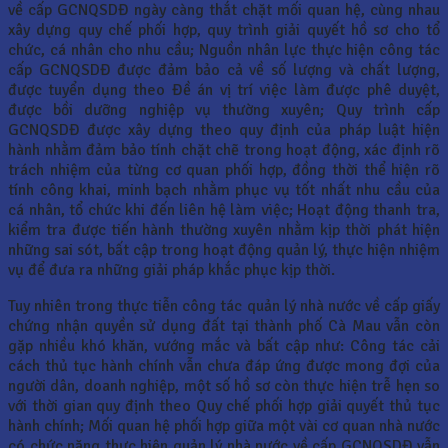
về cấp GCNQSDĐ ngày càng thắt chặt mối quan hệ, cùng nhau
xây dựng quy chế phối hợp, quy trình giải quyết hồ sơ cho tổ
chức, cá nhân cho nhu cầu; Nguồn nhân lực thực hiện công tác
cấp GCNQSDĐ được đảm bảo cả về số lượng và chất lượng,
được tuyển dụng theo Đề án vị trí việc làm được phê duyệt,
được bồi dưỡng nghiệp vụ thường xuyên; Quy trình cấp
GCNQSDĐ được xây dựng theo quy định của pháp luật hiện
hành nhằm đảm bảo tính chặt chẽ trong hoạt động, xác định rõ
trách nhiệm của từng cơ quan phối hợp, đồng thời thể hiện rõ
tính công khai, minh bạch nhằm phục vụ tốt nhất nhu cầu của
cá nhân, tổ chức khi đến liên hệ làm việc; Hoạt động thanh tra,
kiểm tra được tiến hành thường xuyên nhằm kịp thời phát hiện
những sai sót, bất cập trong hoạt động quản lý, thực hiện nhiệm
vụ để đưa ra những giải pháp khắc phục kịp thời.
Tuy nhiên trong thực tiễn công tác quản lý nhà nước về cấp giấy
chứng nhận quyền sử dụng đất tại thành phố Cà Mau vẫn còn
gặp nhiều khó khăn, vướng mắc và bất cập như: Công tác cải
cách thủ tục hành chính vẫn chưa đáp ứng được mong đợi của
người dân, doanh nghiệp, một số hồ sơ còn thực hiện trễ hẹn so
với thời gian quy định theo Quy chế phối hợp giải quyết thủ tục
hành chính; Mối quan hệ phối hợp giữa một vài cơ quan nhà nước
có chức năng thực hiện quản lý nhà nước về cấp GCNQSDĐ vẫn