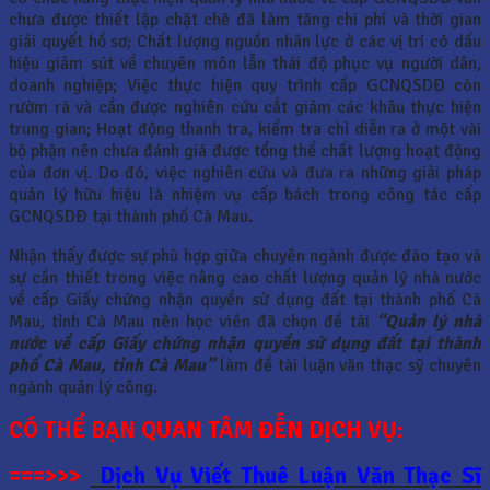
chưa được thiết lập chặt chẽ đã làm tăng chi phí và thời gian
giải quyết hồ sơ; Chất lượng nguồn nhân lực ở các vị trí có dấu
hiệu giảm sút về chuyên môn lẫn thái độ phục vụ người dân,
doanh nghiệp; Việc thực hiện quy trình cấp GCNQSDĐ còn
rườm rà và cần được nghiên cứu cắt giảm các khâu thực hiện
trung gian; Hoạt động thanh tra, kiểm tra chỉ diễn ra ở một vài
bộ phận nên chưa đánh giá được tổng thể chất lượng hoạt động
của đơn vị. Do đó, việc nghiên cứu và đưa ra những giải pháp
quản lý hữu hiệu là nhiệm vụ cấp bách trong công tác cấp
GCNQSDĐ tại thành phố Cà Mau
.
Nhận thấy được sự phù hợp giữa chuyên ngành được đào tạo và
sự cần thiết trong việc nâng cao chất lượng quản lý nhà nước
về cấp Giấy chứng nhận quyền sử dụng đất tại thành phố Cà
Mau, tỉnh Cà Mau nên học viên đã chọn đề tài
“Quản lý nhà
nước về cấp Giấy chứng nhận quyền sử dụng đất tại thành
phố Cà Mau, tỉnh Cà Mau”
làm đề tài luận văn thạc sỹ chuyên
ngành quản lý công.
CÓ THỂ BẠN QUAN TÂM ĐẾN DỊCH VỤ:
===>>>
Dịch Vụ Viết Thuê Luận Văn Thạc Sĩ