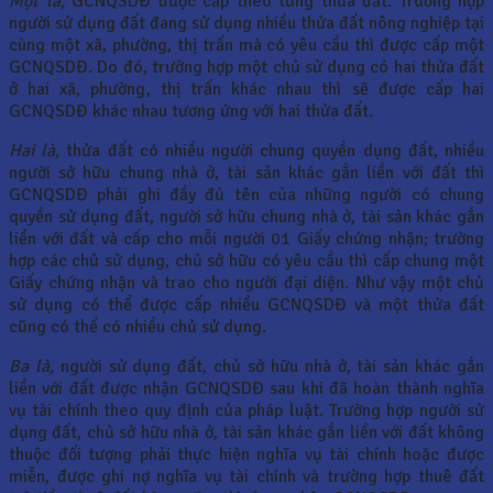
Một là,
GCNQSDĐ được cấp theo từng thửa đất. Trường hợp
người sử dụng đất đang sử dụng nhiều thửa đất nông nghiệp tại
cùng một xã, phường, thị trấn mà có yêu cầu thì được cấp một
GCNQSDĐ. Do đó, trường hợp một chủ sử dụng có hai thửa đất
ở hai xã, phường, thị trấn khác nhau thì sẽ được cấp hai
GCNQSDĐ khác nhau tương ứng với hai thửa đất.
Hai là,
thửa đất có nhiều người chung quyền dụng đất, nhiều
người sở hữu chung nhà ở, tài sản khác gắn liền với đất thì
GCNQSDĐ phải ghi đầy đủ tên của những người có chung
quyền sử dụng đất, người sở hữu chung nhà ở, tài sản khác gắn
liền với đất và cấp cho mỗi người 01 Giấy chứng nhận; trường
hợp các chủ sử dụng, chủ sở hữu có yêu cầu thì cấp chung một
Giấy chứng nhận và trao cho người đại diện. Như vậy một chủ
sử dụng có thể được cấp nhiều GCNQSDĐ và một thửa đất
cũng có thể có nhiều chủ sử dụng.
Ba là,
người sử dụng đất, chủ sở hữu nhà ở, tài sản khác gắn
liền với đất được nhận GCNQSDĐ sau khi đã hoàn thành nghĩa
vụ tài chính theo quy định của pháp luật. Trường hợp người sử
dụng đất, chủ sở hữu nhà ở, tài sản khác gắn liền với đất không
thuộc đối tượng phải thực hiện nghĩa vụ tài chính hoặc được
miễn, được ghi nợ nghĩa vụ tài chính và trường hợp thuê đất