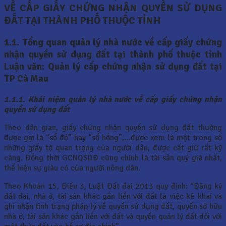
VỀ CẤP GIẤY CHỨNG NHẬN QUYỀN SỬ DỤNG
ĐẤT TẠI THÀNH PHỐ THUỘC TỈNH
1.1. Tổng quan quản lý nhà nước về cấp giấy chứng
nhận quyền sử dụng đất tại thành phố thuộc tỉnh
Luận văn: Quản lý cấp chứng nhận sử dụng đất tại
TP Cà Mau
1.1.1. Khái niệm quản lý nhà nước về cấp giấy chứng nhận
quyền sử dụng đất
Theo dân gian, giấy chứng nhận quyền sử dụng đất thường
được gọi là “sổ đỏ” hay “sổ hồng”,…được xem là một trong số
những giấy tờ quan trọng của người dân, được cất giữ rất kỹ
càng. Đồng thời GCNQSDĐ cũng chính là tài sản quý giá nhất,
thể hiện sự giàu có của người nông dân.
Theo Khoản 15, Điều 3, Luật Đất đai 2013 quy định: “Đăng ký
đất đai, nhà ở, tài sản khác gắn liền với đất là việc kê khai và
ghi nhận tình trạng pháp lý về quyền sử dụng đất, quyền sở hữu
nhà ở, tài sản khác gắn liền với đất và quyền quản lý đất đối với