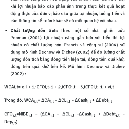
khi lợi nhuận báo cáo phản ánh trung thực kết quả hoạt
động thực của đơn vị báo cáo giữa lợi nhuận, luồng tiền và
các thông tin kế toán khác sẽ có mối quan hệ với nhau.
Chất lượng dồn tích
: Theo một số nhà nghiên cứu
Penman (2001) lợi nhuận càng gần hơn với tiền thì lợi
nhuận có chất lượng hơn. Francis và cộng sự (2004) sử
dụng mô hình Dechow và Dichev (2002) để đo lường chất
lượng dồn tích bằng dòng tiền hiện tại, dòng tiền quá khứ,
dòng tiền quá khứ liền kề. Mô hình Dechow và Dichev
(2002) :
WCAi,t= o,i + 1,iCFOi,t-1 + 2,iCFOi,t + 3,iCFOi,t+1 + vi,t
Trong đó: WCA
= ∆CA
– ∆CL
– ∆Cash
+ ∆Debt
i,t
i,t
i,t
i,t
i,t
CFO
=NIBE
– (∆CA
– ∆CL
-∆Cash
+ ∆Debt
–
i,t
i,t
i,t
i,t
i,t
i,t
Dep
)
i,t