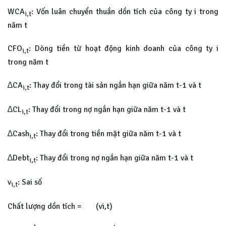
WCA
: Vốn luân chuyển thuần dồn tích của công ty i trong
i,t
năm t
CFO
: Dòng tiền từ hoạt động kinh doanh của công ty i
i,t
trong năm t
∆CA
: Thay đổi trong tài sản ngắn hạn giữa năm t-1 và t
i,t
∆CL
: Thay đổi trong nợ ngắn hạn giữa năm t-1 và t
i,t
∆Cash
: Thay đổi trong tiền mặt giữa năm t-1 và t
i,t
∆Debt
: Thay đổi trong nợ ngắn hạn giữa năm t-1 và t
i,t
v
: Sai số
i,t
Chất lượng dồn tích = (vi,t)