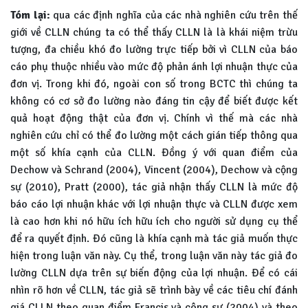
Tóm lại:
qua các định nghĩa của các nhà nghiên cứu trên thế
giới về CLLN chúng ta có thể thấy CLLN là là khái niệm trừu
tượng, đa chiều khó đo lường trực tiếp bởi vì CLLN của báo
cáo phụ thuộc nhiều vào mức độ phản ánh lợi nhuận thực của
đơn vị. Trong khi đó, ngoài con số trong BCTC thì chúng ta
không có cơ sở đo lường nào đáng tin cậy để biết được kết
quả hoạt động thật của đơn vị. Chính vì thế mà các nhà
nghiên cứu chỉ có thể đo lường một cách gián tiếp thông qua
một số khía cạnh của CLLN. Đồng ý với quan điểm của
Dechow và Schrand (2004), Vincent (2004), Dechow và cộng
sự (2010), Pratt (2000), tác giả nhận thấy CLLN là mức độ
báo cáo lợi nhuận khác với lợi nhuận thực và CLLN được xem
là cao hơn khi nó hữu ích hữu ích cho người sử dụng cụ thể
để ra quyết định. Đó cũng là khía cạnh mà tác giả muốn thực
hiện trong luận văn này. Cụ thể, trong luận văn này tác giả đo
lường CLLN dựa trên sự biến động của lợi nhuận. Để có cái
nhìn rõ hơn về CLLN, tác giả sẽ trình bày về các tiêu chí đánh
giá CLLN theo quan điểm Francis và công sự (2004) và theo