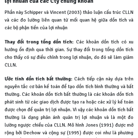
lợi nhuân của các Cty chứng khoán
Phần này Schipper và Vincent (2003) thảo luận cấu trúc CLLN
và các đo lường liên quan từ mối quan hệ giữa dồn tích và
các bộ phận tiền của lợi nhuận
Thay đổi trong tổng dồn tích:
Các khoản dồn tích có xu
hướng ổn định qua thời gian. Sự thay đổi trong tổng dồn tích
cho thấy có sự điều chỉnh trong lợi nhuận, do đó sẽ làm giảm
CLLN.
Ước tính dồn tích bất thường:
Cách tiếp cận này dựa trên
nguyên tắc cơ bản kế toán để tạo dồn tích bình thường và bất
thường. Các khoản dồn tích bất thường là các khoản dồn tích
phát sinh từ các giao dịch được tạo ra hoặc các xử lý kế toán
được chọn để quản trị lợi nhuận. Vì vậy các khoản dồn tích bất
thường là dạng phản ánh quản trị lợi nhuận và là một đo
lường ngược chiều của CLLN. Mô hình Jones (1991) được mở
rộng bởi Dechow và cộng sự (1995) được coi như là phương