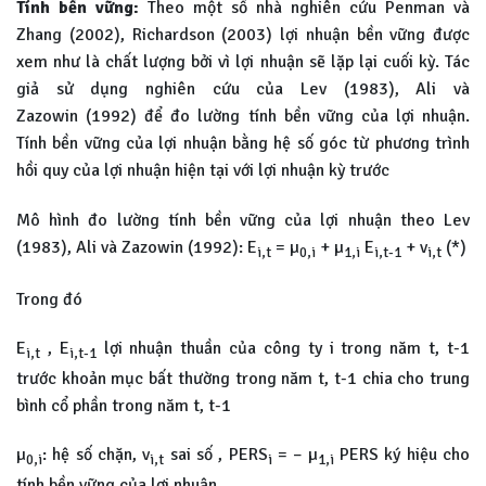
Tính bền vững:
Theo một số nhà nghiên cứu Penman và
Zhang (2002), Richardson (2003) lợi nhuận bền vững được
xem như là chất lượng bởi vì lợi nhuận sẽ lặp lại cuối kỳ. Tác
giả sử dụng nghiên cứu của Lev (1983), Ali và
Zazowin (1992) để đo lường tính bền vững của lợi nhuận.
Tính bền vững của lợi nhuận bằng hệ số góc từ phương trình
hồi quy của lợi nhuận hiện tại với lợi nhuận kỳ trước
Mô hình đo lường tính bền vững của lợi nhuận theo Lev
(1983), Ali và Zazowin (1992): E
= µ
+ µ
E
+ v
(*)
i,t
0,i
1,i
i,t-1
i,t
Trong đó
E
, E
lợi nhuận thuần của công ty i trong năm t, t-1
i,t
i,t-1
trước khoản mục bất thường trong năm t, t-1 chia cho trung
bình cổ phần trong năm t, t-1
µ
: hệ số chặn, v
sai số , PERS
= – µ
PERS ký hiệu cho
0,i
i,t
i
1,i
tính bền vững của lợi nhuận.