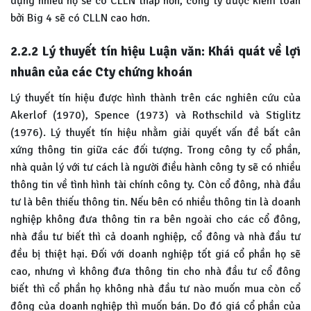
dụng nhiều nợ sẽ có CLLN thấp hơn, công ty được kiểm toán
bởi Big 4 sẽ có CLLN cao hơn.
2.2.2 Lý thuyết tín hiệu Luận văn: Khái quát về lợi
nhuân của các Cty chứng khoán
Lý thuyết tín hiệu được hình thành trên các nghiên cứu của
Akerlof (1970), Spence (1973) và Rothschild và Stiglitz
(1976). Lý thuyết tín hiệu nhằm giải quyết vấn đề bất cân
xứng thông tin giữa các đối tượng. Trong công ty cổ phần,
nhà quản lý với tư cách là người điều hành công ty sẽ có nhiều
thông tin về tình hình tài chính công ty. Còn cổ đông, nhà đầu
tư là bên thiếu thông tin. Nếu bên có nhiều thông tin là doanh
nghiệp không đưa thông tin ra bên ngoài cho các cổ đông,
nhà đầu tư biết thì cả doanh nghiệp, cổ đông và nhà đầu tư
đều bị thiệt hại. Đối với doanh nghiệp tốt giá cổ phần họ sẽ
cao, nhưng vì không đưa thông tin cho nhà đầu tư cổ đông
biết thì cổ phần họ không nhà đầu tư nào muốn mua còn cổ
đông của doanh nghiệp thì muốn bán. Do đó giá cổ phần của