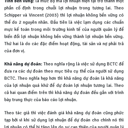
Tính bền vững:
là mức độ mà lợi nhuận hiện tại trở thành một
phần cố định trong chuỗi lợi nhuận trong tương lai. Theo
Schipper và Vincent (2003) thì lợi nhuận không bền vững có
thể do 2 nguyên nhân. Đầu tiên là việc lạm dụng các chuẩn
mực kế toán trong môi trường kinh tế của người quản lý để
biến đổi lợi nhuận không bền vững thành lợi nhuận bền vững.
Thứ hai là do các đặc điểm hoạt động, tài sản và nợ phải trả
của đơn vị.
Khả năng dự đoán:
Theo nghĩa rộng là việc sử dụng BCTC để
đưa ra các dự đoán theo mục tiêu cụ thể của người sử dụng
BCTC. Theo nghĩa hẹp hơn thì khả năng dự đoán là khả năng
của lợi nhuận quá khứ để dự đoán lợi nhuận tương lai. Theo
cả hai quan điểm trên thì khả năng dự đoán đều gắn với trình
bày trung thực của báo cáo lợi nhuận.
Theo tác giả thì việc đánh giá khả năng dự đoán cũng phức
tạp bởi vì khi sử dụng lợi nhuận để dự đoán cho chính nó thì
lợi nhuận có thể bị tăng lên do sự can thiệp của người quản lý