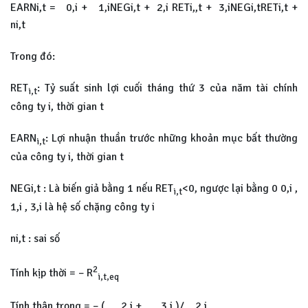
EARNi,t = 0,i + 1,iNEGi,t + 2,i RETi,,t + 3,iNEGi,tRETi,t +
ni,t
Trong đó:
RET
: Tỷ suất sinh lợi cuối tháng thứ 3 của năm tài chính
i,t
công ty i, thời gian t
EARN
: Lợi nhuận thuần trước những khoản mục bất thường
i,t
của công ty i, thời gian t
NEGi,t : Là biến giả bằng 1 nếu RET
<0, ngược lại bằng 0 0,i ,
i,t
1,i , 3,i là hệ số chặng công ty i
ni,t : sai số
2
Tính kịp thời = – R
i,t,eq
Tính thận trọng = – ( 2,i + 3,i )/ 2,i