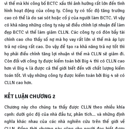
vì thế mà khi công bố BCTC xấu thì ảnh hưởng rất lớn đến tình
hình hoạt động của công ty. Công ty có tốc độ tăng trưởng
cao có thể là do sai sót hoặc cố ý của người làm BCTC. Vì vậy
có khả năng những công ty này sẽ điều chỉnh lợi nhuận để làm
đẹp BCTC vì thế làm giảm CLLN. Các công ty có đòn bẩy tài
chính cao cho thấy số nợ mà họ vay rất lớn vì thế mà áp lực
trả nợ cũng rất cao. Do vậy để tạo ra khả năng trả nợ tốt thì
họ phải điều chỉnh tăng lợi nhuận vì thế mà CLLN sẽ giảm đi.
Còn đối với công ty được kiểm toán bởi Big 4 thì có CLLN cao
hơn vì Big 4 là được cả thế giới biết đến với chất lượng kiểm
toán tốt. Vì vậy những công ty được kiểm toán bởi Big 4 sẽ có
CLLN cao hơn.
KẾT LUẬN CHƯƠNG 2
Chương này cho chúng ta thấy được CLLN theo nhiều khía
cạnh: dưới góc độ của nhà đầu tư, phân tích… và những định
nghĩa khác nhau của các nhà nghiên cứu trên thế giới về
CLLN. Đồng thời chương này cũng cho người đọc biết được