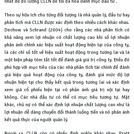
nhất để đo lường CLLN để tối đa hóa danh mục đầu tư .
Theo sự hữu ích cho từng đối tượng là nhà quản lý, đầu tư hay
phân tích mà CLLN được xác định theo nhiều cách khác nhau.
Dechow và Schrand (2004) cho rằng các nhà phân tích có
khả năng xem lợi nhuận có chất lượng cao khi số lợi nhuận
phản ánh chính xác hiệu suất hoạt động hiện tại của công ty,
là các chỉ số tốt về hiệu suất hoạt động trong tương lai và là
một biện pháp tóm tắt tốt để đánh giá giá trị công ty. Điều đó
phù hợp với mục tiêu của các nhà phân tích tài chính để đánh
giá hiệu quả hoạt động của công ty, đánh giá mức độ lợi
nhuận hiện tại cho thấy kết quả trong tương lai và xác định
xem giá cổ phiếu hiện tại có phản ánh giá trị nội tại hay
không. Các nhà đầu tư có thể có mục tiêu tương tự. Mặt
khác, chủ nợ có thể xác định lợi nhuận chất lượng cao như là
lợi nhuận dễ dàng chuyển đổi thành luồng tiền và nó phản ánh
kết quả thực của người quản lý.
Ngoài ra, CLLN còn có nhiều định nghĩa khác nhau. Pratt