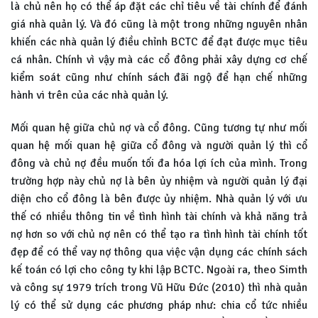
là chủ nên họ có thể áp đặt các chỉ tiêu về tài chính để đánh
giá nhà quản lý. Và đó cũng là một trong những nguyên nhân
khiến các nhà quản lý điều chỉnh BCTC để đạt được mục tiêu
cá nhân. Chính vì vậy mà các cổ đông phải xây dựng cơ chế
kiểm soát cũng như chính sách đãi ngộ để hạn chế những
hành vi trên của các nhà quản lý.
Mối quan hệ giữa chủ nợ và cổ đông. Cũng tương tự như mối
quan hệ mối quan hệ giữa cổ đông và người quản lý thì cổ
đông và chủ nợ đều muốn tối đa hóa lợi ích của mình. Trong
trường hợp này chủ nợ là bên ủy nhiệm và người quản lý đại
diện cho cổ đông là bên được ủy nhiệm. Nhà quản lý với ưu
thế có nhiều thông tin về tình hình tài chính và khả năng trả
nợ hơn so với chủ nợ nên có thể tạo ra tình hình tài chính tốt
đẹp để có thể vay nợ thông qua việc vận dụng các chính sách
kế toán có lợi cho công ty khi lập BCTC. Ngoài ra, theo Simth
và công sự 1979 trích trong Vũ Hữu Đức (2010) thì nhà quản
lý có thể sử dụng các phương pháp như: chia cổ tức nhiều