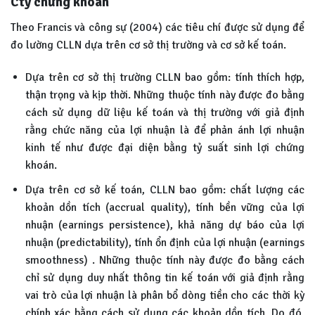
Cty chứng khoán
Theo Francis và công sự (2004) các tiêu chí được sử dụng để
đo lường CLLN dựa trên cơ sở thị trường và cơ sở kế toán.
Dựa trên cơ sở thị trường CLLN bao gồm: tính thích hợp,
thận trọng và kịp thời. Những thuộc tính này được đo bằng
cách sử dụng dữ liệu kế toán và thị trường với giả định
rằng chức năng của lợi nhuận là để phản ánh lợi nhuận
kinh tế như được đại diện bằng tỷ suất sinh lợi chứng
khoán.
Dựa trên cơ sở kế toán, CLLN bao gồm: chất lượng các
khoản dồn tích (accrual quality), tính bền vững của lợi
nhuận (earnings persistence), khả năng dự báo của lợi
nhuận (predictability), tính ổn định của lợi nhuận (earnings
smoothness) . Những thuộc tính này được đo bằng cách
chỉ sử dụng duy nhất thông tin kế toán với giả định rằng
vai trò của lợi nhuận là phân bổ dòng tiền cho các thời kỳ
chính xác bằng cách sử dụng các khoản dồn tích. Do đó,