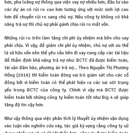
hơn, pha loãng nợ thông qua việc vay nợ nhiều hơn, đầu tư vào
các dự án có rủi ro cao hơn tương ứng với mức sinh lợi cao
hơn để chuyển rủi ro sang chủ nợ. Nếu công ty không có khả
năng trả nợ thì chủ nợ phải gánh chịu rủi ro mất vốn.
Những rủi ro trên làm tăng chi phí ủy nhiệm mà bên cho vay
phải chịu. Vì vậy, để giảm chi phí ủy nhiệm, chủ nợ với ưu thế
là sở hữu vốn nên thể yêu cầu bên đi vay cung cấp các tài liệu
để thẩm định khả năng trả nợ như: BCTC đã được kiểm toán,
tài sản đảm bảo, phương án trả nợ… Theo Nguyễn Thị Phương
Hồng (2016) thì kiểm toán đóng vai trò giám sát cho các cổ
đông bởi vì kiểm toán có thể phát hiện ra các sai sót trọng
yếu trong BCTC của công ty. Chính vì vậy mà BCTC được
kiểm toán bởi những công ty kiểm toán tốt như Big 4 sẽ giúp
tăng độ tin cậy hơn.
Như vậy thông qua việc phân tích lý thuyết ủy nhiệm vận dụng
vào luận văn nghiên cứu này, tác giả kỳ vọng rằng công ty sử