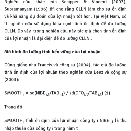
Nghiên cứu khác của Schipper & Vincent (2003),
Subramanyam (1996) thì cho rằng CLLN làm cho sự ổn định
và khả năng dự đoán của lợi nhuận tốt hơn. Tại Việt Nam, có
ít nghiên cứu sử dụng khía cạnh tính ổn định để đo lường
CLLN. Do vậy, trong nghiên cứu này tác giả chọn tính ổn định
của lợi nhuận là đại diện để đo lường CLLN .
Mô hình đo lường tính bền vững của lợi nhuận
Cũng giống như Francis và công sự (2004), tác giả đo lường
tính ổn định của lợi nhuận theo nghiên cứu Leuz và cộng sự
(2003):
SMOOTH
= sd(NIBE
/TAB
) / sd(CFO
/TAB
) (1)
i
i,t
i,t
i,t
i,t
Trong đó
SMOOTH
Tính ổn định của lợi nhuận công ty i NIBE
là thu
i
i,t
nhập thuần của công ty i trong năm t