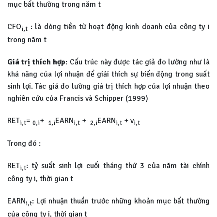
mục bất thường trong năm t
CFO
: là dòng tiền từ hoạt động kinh doanh của công ty i
i,t
trong năm t
Giá trị thích hợp
: Cấu trúc này được tác giả đo lường như là
khả năng của lợi nhuận để giải thích sự biến động trong suất
sinh lợi. Tác giả đo lường giá trị thích hợp của lợi nhuận theo
nghiên cứu của Francis và Schipper (1999)
RET
=
+
EARN
+
EARN
+ v
i,t
0,i
1,i
i,t
2,i
i,t
i,t
Trong đó :
RET
: tỷ suất sinh lợi cuối tháng thứ 3 của năm tài chính
i,t
công ty i, thời gian t
EARN
: Lợi nhuận thuần trước những khoản mục bất thường
i,t
của công ty i, thời gian t