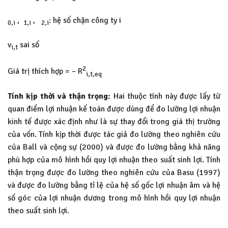
,
,
: hệ số chặn công ty i
0,i
1,i
2,i
v
sai số
i,t
2
Giá trị thích hợp = – R
i,t,eq
Tính kịp thời và thận trọng:
Hai thuộc tính này được lấy từ
quan điểm lợi nhuận kế toán được dùng để đo lường lợi nhuận
kinh tế được xác định như là sự thay đổi trong giá thị trường
của vốn. Tính kịp thời được tác giả đo lường theo nghiên cứu
của Ball và cộng sự (2000) và được đo lường bằng khả năng
phù hợp của mô hình hồi quy lợi nhuận theo suất sinh lợi. Tính
thận trọng được đo lường theo nghiên cứu của Basu (1997)
và được đo lường bằng tỉ lệ của hệ số gốc lợi nhuận âm và hệ
số góc của lợi nhuận dương trong mô hình hồi quy lợi nhuận
theo suất sinh lợi.