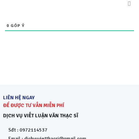
0
GÓP Ý
LIÊN HỆ NGAY
ĐỂ ĐƯỢC TƯ VẤN MIỄN PHÍ
DỊCH VỤ VIẾT LUẬN VĂN THẠC SĨ
Sđt : 0972114537
Email : dichvuvietthacsi@gmail.com