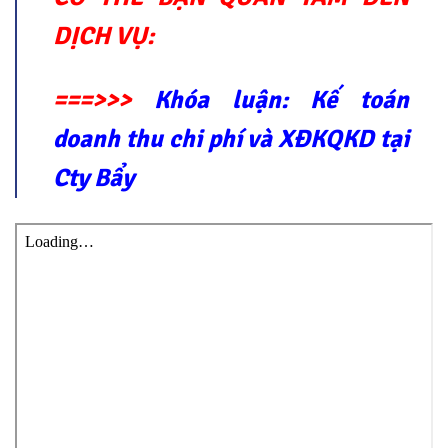
DỊCH VỤ:
===>>>
Khóa luận: Kế toán
doanh thu chi phí và XĐKQKD tại
Cty Bẩy