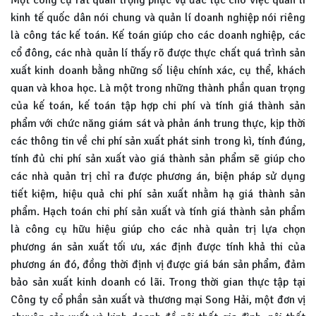
Một công cụ rất quan trọng phục vụ đắc lực cho việc quản lí
kinh tế quốc dân nói chung và quản lí doanh nghiệp nói riêng
là công tác kế toán. Kế toán giúp cho các doanh nghiệp, các
cổ đông, các nhà quản lí thấy rõ được thực chất quá trình sản
xuất kinh doanh bằng những số liệu chính xác, cụ thể, khách
quan và khoa học. Là một trong những thành phần quan trọng
của kế toán, kế toán tập hợp chi phí và tính giá thành sản
phẩm với chức năng giám sát và phản ánh trung thực, kịp thời
các thông tin về chi phí sản xuất phát sinh trong kì, tính đúng,
tính đủ chi phí sản xuất vào giá thành sản phẩm sẽ giúp cho
các nhà quản trị chỉ ra được phương án, biện pháp sử dụng
tiết kiệm, hiệu quả chi phí sản xuất nhằm hạ giá thành sản
phẩm. Hạch toán chi phí sản xuất và tính giá thành sản phẩm
là công cụ hữu hiệu giúp cho các nhà quản trị lựa chọn
phương án sản xuất tối ưu, xác định được tính khả thi của
phương án đó, đồng thời định vị được giá bán sản phẩm, đảm
bảo sản xuất kinh doanh có lãi. Trong thời gian thực tập tại
Công ty cổ phần sản xuất và thương mại Song Hải, một đơn vị