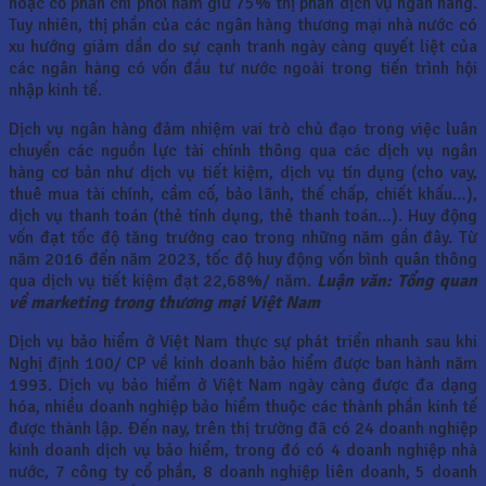
hoặc cổ phần chi phối nắm giữ 75% thị phần dịch vụ ngân hàng.
Tuy nhiên, thị phần của các ngân hàng thương mại nhà nước có
xu hướng giảm dần do sự cạnh tranh ngày càng quyết liệt của
các ngân hàng có vốn đầu tư nước ngoài trong tiến trình hội
nhập kinh tế.
Dịch vụ ngân hàng đảm nhiệm vai trò chủ đạo trong việc luân
chuyển các nguồn lực tài chính thông qua các dịch vụ ngân
hàng cơ bản như dịch vụ tiết kiệm, dịch vụ tín dụng (cho vay,
thuê mua tài chính, cầm cố, bảo lãnh, thế chấp, chiết khấu…),
dịch vụ thanh toán (thẻ tính dụng, thẻ thanh toán…). Huy động
vốn đạt tốc độ tăng trưởng cao trong những năm gần đây. Từ
năm 2016 đến năm 2023, tốc độ huy động vốn bình quân thông
qua dịch vụ tiết kiệm đạt 22,68%/ năm.
Luận văn: Tổng quan
về marketing trong thương mại Việt Nam
Dịch vụ bảo hiểm ở Việt Nam thực sự phát triển nhanh sau khi
Nghị định 100/ CP về kinh doanh bảo hiểm được ban hành năm
1993. Dịch vụ bảo hiểm ở Việt Nam ngày càng được đa dạng
hóa, nhiều doanh nghiệp bảo hiểm thuộc các thành phần kinh tế
được thành lập. Đến nay, trên thị trường đã có 24 doanh nghiệp
kinh doanh dịch vụ bảo hiểm, trong đó có 4 doanh nghiệp nhà
nước, 7 công ty cổ phần, 8 doanh nghiệp liên doanh, 5 doanh