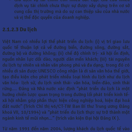
dịch vụ tài chính chưa thực sự được xây dựng trên cơ sở
cung cầu thị trường mà do sự can thiệp sâu của nhà nước
và vị thế độc quyền của doanh nghiệp.
2.1.2.3 Du lịch
Việt Nam có nhiều lợi thế phát triển du lịch: (i) vị trí giao lưu
quốc tế thuận lợi cả về đường biển, đường sông, đường sắt,
đường bộ và đường không; (ii) chế độ chính trị- xã hội ổn định,
nguồn nhân lực dồi dào, người dân mến khách; (iii) tài nguyên
du lịch tự nhiên và nhân văn phong phú và đa dạng, trong đó có
nhiều di sản được UNESCO công nhận là di sản văn hóa thế giới,
tạo điều kiện cho phát triển nhiều loại hình du lịch như du lịch
văn hóa- lịch sử, du lịch sinh thái- văn hóa, biển-đảo, sinh thái
rừng…. Đảng và Nhà nước xác định “phát triển du lịch là một
hướng chiến lược quan trọng trong đường lối phát triển kinh tế-
xã hội nhằm góp phần thực hiện công nghiệp hoá, hiện đại hoá
đất nước” (Trích Chỉ thị 46/CT-TW Ban Bí thư Trung ương Đảng
khoá VII, 10/1994) và “phát triển du lịch thực sự trở thành một
ngành kinh tế mũi nhọn…” (trích văn kiện Đại hội Đảng IX ).
Từ năm 1991 đến năm 2004, lượng khách du lịch quốc tế vào