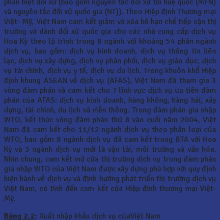
phân biệt đối xử (bao gồm nguyên tắc đối xử tối huệ quốc (MFN)
và nguyên tắc đối xử quốc gia (NT)). Theo Hiệp định Thương mại
Việt- Mỹ, Việt Nam cam kết giảm và xóa bỏ hạn chế tiếp cận thị
trường và dành đối xử quốc gia cho các nhà cung cấp dịch vụ
Hoa Kỳ theo lộ trình trong 8 ngành với khoảng 54 phân ngành
dịch vụ, bao gồm: dịch vụ kinh doanh, dịch vụ thông tin liên
lạc, dịch vụ xây dựng, dịch vụ phân phối, dịch vụ giáo dục, dịch
vụ tài chính, dịch vụ y tế, dịch vụ du lịch. Trong khuôn khổ Hiệp
định khung ASEAN về dịch vụ (AFAS), Việt Nam đã tham gia 3
vòng đàm phán và cam kết cho 7 lĩnh vực dịch vụ ưu tiên đàm
phán của AFAS: dịch vụ kinh doanh, hàng không, hàng hải, xây
dựng, tài chính, du lịch và viễn thông. Trong đàm phán gia nhập
WTO, kết thúc vòng đàm phán thứ 8 vào cuối năm 2004, Việt
Nam đã cam kết cho 11/12 ngành dịch vụ theo phân loại của
WTO, bao gồm 8 ngành dịch vụ đã cam kết trong BTA với Hoa
Kỳ và 3 ngành dịch vụ mới là vận tải, môi trường và văn hóa.
Nhìn chung, cam kết mở cửa thị trường dịch vụ trong đàm phán
gia nhập WTO của Việt Nam được xây dựng phù hợp với quy định
hiện hành về dịch vụ và định hướng phát triển thị trường dịch vụ
Việt Nam, có tính đến cam kết của Hiệp định thương mại Việt-
Mỹ.
Bảng 2.2
:
Xuất nhập khẩu dịch vụ củaViệt Nam