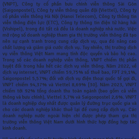
(VNPT), Công ty cổ phần bưu chính viễn thông Sài Gòn
(Saigonpostel), Công ty viễn thông quân đội (Viettel), Công ty
cổ phần viễn thông Hà Nội (Hanoi Telecom), Công ty thông tin
viễn thông điện lực (ETC), Công ty thông tin điện tử hàng hải
(Vishipel), trong đó tất cả đều là doanh nghiệp nhà nước. Việc
mở rộng số doanh nghiệp tham gia thị trường viễn thông đã tạo
nên sự cạnh tranh trong cung cấp dịch vụ, qua đó nâng cao
chất lượng và giảm giá cước dịch vụ. Tuy nhiên, thị trường dịch
vụ viễn thông Việt Nam mang tính độc quyền và bảo hộ cao.
Trong số các doanh nghiệp viễn thông, VNPT chiếm thị phần
tuyệt đối trong hầu hết các dịch vụ viễn thông. Năm 2022, về
dịch vụ internet, VNPT chiếm 59,75% số thuê bao, FPT 29,1%,
Saigonpostel 5,57%; đối với dịch vụ điện thoại quốc tế gọi đi,
VNPT chiếm 94,37% và Viettel 8,69% [30]. Năm 2023, VNPT
chiếm tới 92% tổng doanh thu toàn ngành (bao gồm cả viễn
thông và bưu chính), Viettel 3,7% và Saigonpostel 2,6%. VNPT
là doanh nghiệp duy nhất được quản lý đường trục quốc gia và
cho các doanh nghiệp khác thuê lại để cung cấp dịch vụ. Các
doanh nghiệp nước ngoài hiện chỉ được phép tham gia thị
trường viễn thông Việt Nam dưới hình thức hợp đồng hợp tác
kinh doanh.