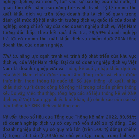
nghiệp dịch vụ vẫn còn “ỷ lại” vào sự bảo hộ của nhà nước, ít
quan tâm đến nâng cao năng lực cạnh tranh. Tỷ lệ doanh thu
xuất khẩu dịch vụ trên tổng doanh thu là chỉ số quan trọng
đánh giá mức độ hội nhập thị trường dịch vụ quốc tế của doanh
nghiệp, song chỉ số này của các doanh nghiệp dịch vụ Việt Nam
tương đối thấp. Theo kết quả điều tra, 78,49% doanh nghiệp
trả lời có doanh thu xuất khẩu dịch vụ chiếm dưới 20% tổng
doanh thu của doanh nghiệp.
Thứ tư,
năng lực cạnh tranh và trình độ phát triển của khu vực
dịch vụ của Việt Nam thấp. Đại đa số doanh nghiệp dịch vụ Việt
Nam là doanh nghiệp vừa và
Thống kê xuất, nhập khẩu dịch vụ
của Việt Nam chưa được quan tâm đúng mức và chưa được
thực hiện theo thông lệ quốc tế. Số liệu thống kê xuất, nhập
khẩu dịch vụ ít được công bố rộng rãi trong các ấn phẩm thống
kê. Do vậy, việc thu thập, tổng hợp các số liệu thống kê về XNK
dịch vụ ở Việt Nam gặp nhiều khó khăn, độ chính xác của các số
liệu thống kê XNK dịch vụ không cao.
Về vốn
, theo số liệu của Tổng cục Thông kê năm 2022, 89,61%
số doanh nghiệp dịch vụ có quy mô vốn dưới 10 tỷ đồng. Các
doanh nghiệp dịch vụ có quy mô lớn (trên 500 tỷ đồng) chiếm
tỷ trọng rất thấp (0,33%) và chủ yếu tập trung trong lĩnh vực