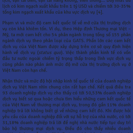
lịch, vận tải biển, vận tải hàng không, viễn thông… Duy nhất du
lịch có kim ngạch xuất khẩu trên 1 tỷ USD và chiếm tới 30-35%
tổng kim ngạch xuất khẩu của khu vực dịch vụ [4].
Phạm vi và mức độ cam kết quốc tế về mở cửa thị trường dịch
vụ còn khá khiêm tốn. Ví dụ, theo Hiệp định Thương mại Việt –
Mỹ, ta mới cam kết cho 54 phân ngành trong tổng số 155 phân
ngành dịch vụ theo phân loại của GATS. Phần lớn các cam kết
dịch vụ của Việt Nam được xây dựng trên cơ sở quy định hiện
hành về dịch vụ (
status quo
). Việc thành phần kinh tế có vốn
đầu tư nước ngoài chiếm tỷ trọng thấp trong lĩnh vực dịch vụ
cũng phần nào phản ánh mức độ mở cửa thị trường dịch vụ ở
Việt Nam còn hạn chế.
Nhận thức và mức độ hội nhập kinh tế quốc tế của doanh nghiệp
dịch vụ Việt Nam nhìn chung còn rất hạn chế. Kết quả điều tra
93 doanh nghiệp dịch vụ cho thấy có tới 50,53% doanh nghiệp
dịch vụ biết sơ qua hoặc chưa tìm hiểu những cam kết quốc tế
của Việt Nam về thương mại dịch vụ, trong đó gần 11% doanh
nghiệp trả lời không biết gì về những cam kết đó. Khi được hỏi
yêu cầu của doanh nghiệp đối với sự hỗ trợ của nhà nước, có tới
31,18% doanh nghiệp trả lời đề nghị nhà nước tiếp tục duy trì
bảo hộ thương mại dịch vụ. Điều đó cho thấy nhiều doanh