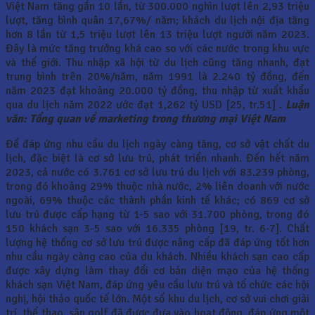
Việt Nam tăng gần 10 lần, từ 300.000 nghìn lượt lên 2,93 triệu
lượt, tăng bình quân 17,67%/ năm; khách du lịch nội địa tăng
hơn 8 lần từ 1,5 triệu lượt lên 13 triệu lượt người năm 2023.
Đây là mức tăng trưởng khá cao so với các nước trong khu vực
và thế giới. Thu nhập xã hội từ du lịch cũng tăng nhanh, đạt
trung bình trên 20%/năm, năm 1991 là 2.240 tỷ đồng, đến
năm 2023 đạt khoảng 20.000 tỷ đồng, thu nhập từ xuất khẩu
qua du lịch năm 2022 ước đạt 1,262 tỷ USD [25, tr.51] .
Luận
văn: Tổng quan về marketing trong thương mại Việt Nam
Để đáp ứng nhu cầu du lịch ngày càng tăng, cơ sở vật chất du
lịch, đặc biệt là cơ sở lưu trú, phát triển nhanh. Đến hết năm
2023, cả nước có 3.761 cơ sở lưu trú du lịch với 83.239 phòng,
trong đó khoảng 29% thuộc nhà nước, 2% liên doanh với nước
ngoài, 69% thuộc các thành phần kinh tế khác; có 869 cơ sở
lưu trú được cấp hạng từ 1-5 sao với 31.700 phòng, trong đó
150 khách sạn 3-5 sao với 16.335 phòng [19, tr. 6-7]. Chất
lượng hệ thống cơ sở lưu trú được nâng cấp đã đáp ứng tốt hơn
nhu cầu ngày càng cao của du khách. Nhiều khách sạn cao cấp
được xây dựng làm thay đổi cơ bản diện mạo của hệ thống
khách sạn Việt Nam, đáp ứng yêu cầu lưu trú và tổ chức các hội
nghị, hội thảo quốc tế lớn. Một số khu du lịch, cơ sở vui chơi giải
trí, thể thao, sân golf đã được đưa vào hoạt động, đáp ứng một