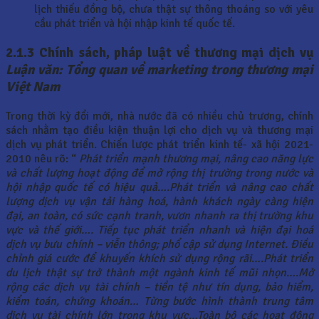
lịch thiếu đồng bộ, chưa thật sự thông thoáng so với yêu
cầu phát triển và hội nhập kinh tế quốc tế.
2.1.3 Chính sách, pháp luật về thương mại dịch vụ
Luận văn: Tổng quan về marketing trong thương mại
Việt Nam
Trong thời kỳ đổi mới, nhà nước đã có nhiều chủ trương, chính
sách nhằm tạo điều kiện thuận lợi cho dịch vụ và thương mại
dịch vụ phát triển. Chiến lược phát triển kinh tế- xã hội 2021-
2010 nêu rõ: “
Phát triển mạnh thương mại, nâng cao năng lực
và chất lượng hoạt động để mở rộng thị trường trong nước và
hội nhập quốc tế có hiệu quả….Phát triển và nâng cao chất
lượng dịch vụ vận tải hàng hoá,
hành khách ngày càng hiện
đại, an toàn, có sức cạnh tranh, vươn nhanh ra thị trường khu
vực và thế giới…. Tiếp tục phát triển nhanh và hiện đại hoá
dịch vụ bưu
chính – viễn thông; phổ cập sử dụng Internet. Điều
chỉnh giá cước để khuyến khích sử dụng rộng rãi….Phát triển
du lịch thật sự trở thành một ngành kinh tế mũi
nhọn….Mở
rộng các dịch vụ tài chính – tiền tệ như tín dụng, bảo hiểm,
kiểm toán,
chứng khoán… Từng bước hình thành trung tâm
dịch vụ tài chính lớn trong khu vực…Toàn bộ các hoạt động