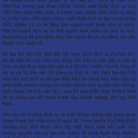
với nhiều hình thức, phạm vi và cấp độ. Theo số liệu của
UNCTAD, trong giai đoạn 2018- 2022, xuất khẩu dịch vụ của
Việt Nam tăng bình quân 3,03%/ năm, nhập khẩu dịch vụ tăng
4, 11%/ năm. Đến năm 2022, xuất khẩu dịch vụ đạt 2.948 triệu
USD, chiếm 15,14 % tổng kim ngạch xuất khẩu của cả nước.
Một số ngành dịch vụ có kim ngạch xuất khẩu cao như du lịch,
hàng không đã góp phần tăng thu ngoại tệ và cân bằng cán cân
thanh toán quốc tế.
Về thu hút vốn FDI, tính đến hết năm 2023 dịch vụ thu hút 851
dự án đầu tư còn hiệu lực, tổng vốn đầu tư đạt gần 14,86 tỷ
USD và vốn thực hiện đạt gần 6,4 tỷ USD, chiếm 19,5% tổng số
dự án và 35,8% vốn FDI đăng ký [26, tr. 38]. Việc thu hút FDI
vào lĩnh vực dịch vụ đã tạo điều kiện đa dạng hóa, thúc đẩy sự
phát triển nhanh chóng của nhiều ngành dịch vụ như viễn thông,
ngân hàng, du lịch, vận tải…, qua đó góp phần tăng trưởng kinh
tế và nâng cao sức cạnh tranh của doanh nghiệp dịch vụ Việt
Nam.
Mở cửa thị trường dịch vụ là một trong những nội dung quan
trọng trong hội nhập kinh tế quốc tế. Trong khuôn khổ Hiệp định
thương mại Việt Nam- Hoa Kỳ, Việt Nam cam kết tuân thủ
những nguyên tắc cơ bản của GATS về minh bạch hóa, không