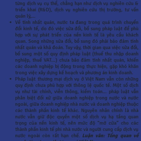
từng dịch vụ cụ thể, chẳng hạn như dịch vụ nghiên cứu &
triển khai (R&D), dịch vụ nghiên cứu thị trường, tư vấn
quản lý,…
Về tính nhất quán, nước ta đang trong quá trình chuyển
đổi kinh tế, do đó việc sửa đổi, bổ sung pháp luật để phù
hợp với sự phát triển của nền kinh tế là yêu cầu khách
quan. Song những sửa đổi, bổ sung đó phải bảo đảm tính
nhất quán và khả đoán. Tuy vậy, thời gian qua việc sửa đổi,
bổ sung một số quy định pháp luật (thuế thu nhập doanh
nghiệp, thuế VAT…) chưa bảo đảm tính nhất quán, khiến
các doanh nghiệp bị động trong thực hiện, gặp khó khăn
trong việc xây dựng kế hoạch và phương án kinh doanh.
Pháp luật thương mại dịch vụ ở Việt Nam vẫn còn những
quy định chưa phù hợp với thông lệ quốc tế. Một số dịch
vụ như tài chính, viễn thông, kiểm toán… pháp luật vẫn
phân biệt đối xử giữa doanh nghiệp trong nước và nước
ngoài, giữa doanh nghiệp nhà nước và doanh nghiệp thuộc
các thành phần kinh tế khác. Nguyên nhân chính là nhà
nước vẫn giữ độc quyền một số dịch vụ hạ tầng quan
trọng của nền kinh tế, nên mức độ “mở cửa” cho các
thành phần kinh tế phi nhà nước và người cung cấp dịch vụ
nước ngoài còn rất hạn chế.
Luận văn: Tổng quan về