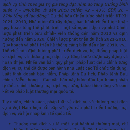
dịch vụ tính theo giá trị gia tăng đạt nhịp độ tăng trưởng bình
quân 7 – 8%/năm và đến 2010 chiếm 42 – 43% GDP, 26 –
27% tổng số lao động
.” Cụ thể hóa Chiến lược phát triển KT-XH
2021- 2010, Nhà nước đã xây dựng, ban hành chiến lược hoặc
quy hoạc tổng thể phát triển một số ngành dịch vụ như Chiến
lược phát triển bưu chính- viễn thông đến năm 2010 và định
hướng đến năm 2020, Chiến lược phát triển du lịch 2021-2010,
Quy hoạch và phát triển hệ thống cảng biển đến năm 2010, v.v…
Thể chế hóa định hướng phát triển dịch vụ, hệ thống pháp luật
về dịch vụ và thương mại dịch vụ từng bước được xây dựng và
hoàn thiện. Nhiều văn bản quy phạm pháp luật điều chỉnh từng
dịch vụ cụ thể đã được ban hành như Luật các Tổ chức tín dụng,
Luật Kinh doanh bảo hiểm, Pháp lệnh Du lịch, Pháp lệnh Bưu
chính- Viễn thông… Các văn bản này bước đầu tạo khung pháp
lý điều chỉnh thương mại dịch vụ, từng bước thích ứng với cam
kết và pháp luật thương mại quốc tế.
Tuy nhiên, chính sách, pháp luật về dịch vụ và thương mại dịch
vụ ở Việt Nam hiện bất cập với yêu cầu phát triển thương mại
dịch vụ và hội nhập kinh tế quốc tế:
Thương mại dịch vụ là một loại hành vi thương mại, chỉ
khác thương mại hàng hóa ở chỗ đối tượng mua bán