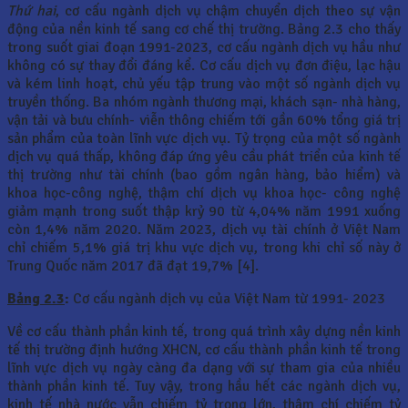
Thứ hai
, cơ cấu ngành dịch vụ chậm chuyển dịch theo sự vận
động của nền kinh tế sang cơ chế thị trường. Bảng 2.3 cho thấy
trong suốt giai đoạn 1991-2023, cơ cấu ngành dịch vụ hầu như
không có sự thay đổi đáng kể. Cơ cấu dịch vụ đơn điệu, lạc hậu
và kém linh hoạt, chủ yếu tập trung vào một số ngành dịch vụ
truyền thống. Ba nhóm ngành thương mại, khách sạn- nhà hàng,
vận tải và bưu chính- viễn thông chiếm tới gần 60% tổng giá trị
sản phẩm của toàn lĩnh vực dịch vụ. Tỷ trọng của một số ngành
dịch vụ quá thấp, không đáp ứng yêu cầu phát triển của kinh tế
thị trường như tài chính (bao gồm ngân hàng, bảo hiểm) và
khoa học-công nghệ, thậm chí dịch vụ khoa học- công nghệ
giảm mạnh trong suốt thập krỷ 90 từ 4,04% năm 1991 xuống
còn 1,4% năm 2020. Năm 2023, dịch vụ tài chính ở Việt Nam
chỉ chiếm 5,1% giá trị khu vực dịch vụ, trong khi chỉ số này ở
Trung Quốc năm 2017 đã đạt 19,7% [4].
Bảng 2.3
:
Cơ cấu ngành dịch vụ của Việt Nam từ 1991- 2023
Về cơ cấu thành phần kinh tế, trong quá trình xây dựng nền kinh
tế thị trường định hướng XHCN, cơ cấu thành phần kinh tế trong
lĩnh vực dịch vụ ngày càng đa dạng với sự tham gia của nhiều
thành phần kinh tế. Tuy vậy, trong hầu hết các ngành dịch vụ,
kinh tế nhà nước vẫn chiếm tỷ trọng lớn, thậm chí chiếm tỷ