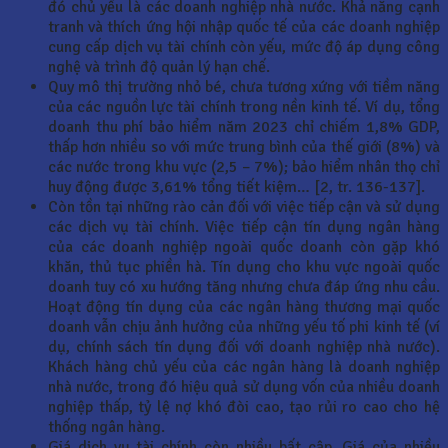
đó chủ yếu là các doanh nghiệp nhà nước. Khả năng cạnh
tranh và thích ứng hội nhập quốc tế của các doanh nghiệp
cung cấp dịch vụ tài chính còn yếu, mức độ áp dụng công
nghệ và trình độ quản lý hạn chế.
Quy mô thị trường nhỏ bé, chưa tương xứng với tiềm năng
của các nguồn lực tài chính trong nền kinh tế. Ví dụ, tổng
doanh thu phí bảo hiểm năm 2023 chỉ chiếm 1,8% GDP,
thấp hơn nhiều so với mức trung bình của thế giới (8%) và
các nước trong khu vực (2,5 – 7%); bảo hiểm nhân thọ chỉ
huy động được 3,61% tổng tiết kiệm… [2, tr. 136-137].
Còn tồn tại những rào cản đối với việc tiếp cận và sử dụng
các dịch vụ tài chính. Việc tiếp cận tín dụng ngân hàng
của các doanh nghiệp ngoài quốc doanh còn gặp khó
khăn, thủ tục phiền hà. Tín dụng cho khu vực ngoài quốc
doanh tuy có xu hướng tăng nhưng chưa đáp ứng nhu cầu.
Hoạt động tín dụng của các ngân hàng thương mại quốc
doanh vẫn chịu ảnh hưởng của những yếu tố phi kinh tế (ví
dụ, chính sách tín dụng đối với doanh nghiệp nhà nước).
Khách hàng chủ yếu của các ngân hàng là doanh nghiệp
nhà nước, trong đó hiệu quả sử dụng vốn của nhiều doanh
nghiệp thấp, tỷ lệ nợ khó đòi cao, tạo rủi ro cao cho hệ
thống ngân hàng.
Giá dịch vụ tài chính còn nhiều bất cập. Giá của nhiều