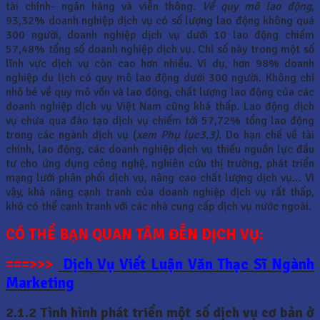
tài chính- ngân hàng và viễn thông.
Về quy mô lao động
,
93,32% doanh nghiệp dịch vụ có số lượng lao động không quá
300 người, doanh nghiệp dịch vụ dưới 10 lao động chiếm
57,48% tổng số doanh nghiệp dịch vụ. Chỉ số này trong một số
lĩnh vực dịch vụ còn cao hơn nhiều. Ví dụ, hơn 98% doanh
nghiệp du lịch có quy mô lao động dưới 300 người. Không chỉ
nhỏ bé về quy mô vốn và lao động, chất lượng lao động của các
doanh nghiệp dịch vụ Việt Nam cũng khá thấp. Lao động dịch
vụ chưa qua đào tạo dịch vụ chiếm tới 57,72% tổng lao động
trong các ngành dịch vụ (
xem Phụ lục3.3)
. Do hạn chế về tài
chính, lao động, các doanh nghiệp dịch vụ thiếu nguồn lực đầu
tư cho ứng dụng công nghệ, nghiên cứu thị trường, phát triển
mạng lưới phân phối dịch vụ, nâng cao chất lượng dịch vụ… Vì
vậy, khả năng cạnh tranh của doanh nghiệp dịch vụ rất thấp,
khó có thể cạnh tranh với các nhà cung cấp dịch vụ nước ngoài.
CÓ THỂ BẠN QUAN TÂM ĐẾN DỊCH VỤ:
===>>>
Dịch Vụ Viết Luận Văn Thạc Sĩ Ngành
Marketing
2.1.2 Tình hình phát triển một số dịch vụ cơ bản ở