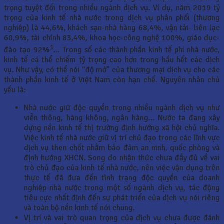
trọng tuyệt đối trong nhiều ngành dịch vụ. Ví dụ, năm 2019 tỷ
trọng của kinh tế nhà nước trong dịch vụ phân phối (thương
nghiệp) là 44,6%, khách sạn-nhà hàng 68,4%, vận tải- liên lạc
60,9%, tài chính 83,4%, khoa học-công nghệ 100%, giáo dục-
1
đào tạo 92%
… Trong số các thành phần kinh tế phi nhà nước,
kinh tế cá thể chiếm tỷ trọng cao hơn trong hầu hết các dịch
vụ. Như vậy, có thể nói “độ mở” của thương mại dịch vụ cho các
thành phần kinh tế ở Việt Nam còn hạn chế. Nguyên nhân chủ
yếu là:
Nhà nước giữ độc quyền trong nhiều ngành dịch vụ như
viễn thông, hàng không, ngân hàng… Nước ta đang xây
dựng nền kinh tế thị trường định hướng xã hội chủ nghĩa.
Việc kinh tế nhà nước giữ vị trí chủ đạo trong các lĩnh vực
dịch vụ then chốt nhằm bảo đảm an ninh, quốc phòng và
định hướng XHCN. Song do nhận thức chưa đầy đủ về vai
trò chủ đạo của kinh tế nhà nước, nên việc vận dụng trên
thực tế đã đưa đến tình trạng độc quyền của doanh
nghiệp nhà nước trong một số ngành dịch vụ, tác động
tiêu cực nhất định đến sự phát triển của dịch vụ nói riêng
và toàn bộ nền kinh tế nói chung.
Vị trí và vai trò quan trọng của dịch vụ chưa được đánh