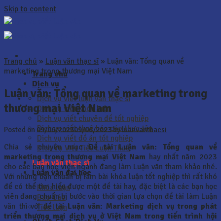
Skip to content
Trang chủ
»
Luận văn thạc sĩ
»
Luận văn: Tổng quan về
marketing trong thương mại Việt Nam
Trang chủ
Dịch vụ
Luận văn: Tổng quan về marketing trong
Dịch vụ viết luận văn thạc sĩ
thương mại Việt Nam
Dịch vụ viết khóa luận
Dịch vụ viết chuyên đề tốt nghiệp
Dịch vụ viết thuê báo cáo thực tập
Posted on
09/06/2023
09/06/2023
by
luanvanthacsi
Dịch vụ viết đồ án tốt nghiệp
Chia sẻ chuyên mục
Đề tài Luận văn: Tổng quan về
Dịch Vụ Viết Tiểu Luận Thuê
marketing trong thương mại Việt Nam
hay nhất năm 2023
Luận văn thạc sĩ
cho các bạn học viên ngành đang làm Luận văn tham khảo nhé.
Luận văn đại học
Với những bạn chuẩn bị làm bài khóa luận tốt nghiệp thì rất khó
để có thể tìm hiểu được một đề tài hay, đặc biệt là các bạn học
Khóa luận
viên đang chuẩn bị bước vào thời gian lựa chọn đề tài làm Luận
Báo Cáo
văn thì với đề tài
Luận văn:
Marketing dịch vụ trong phát
Tiểu luận
triển thương mại dịch vụ ở Việt Nam trong tiến trình hội