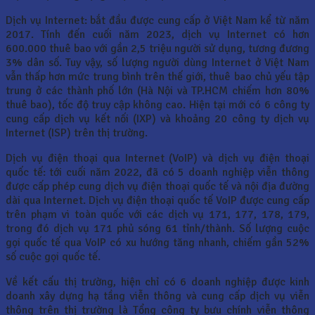
Dịch vụ Internet: bắt đầu được cung cấp ở Việt Nam kể từ năm
2017. Tính đến cuối năm 2023, dịch vụ Internet có hơn
600.000 thuê bao với gần 2,5 triệu người sử dụng, tương đương
3% dân số. Tuy vậy, số lượng người dùng Internet ở Việt Nam
vẫn thấp hơn mức trung bình trên thế giới, thuê bao chủ yếu tập
trung ở các thành phố lớn (Hà Nội và TP.HCM chiếm hơn 80%
thuê bao), tốc độ truy cập không cao. Hiện tại mới có 6 công ty
cung cấp dịch vụ kết nối (IXP) và khoảng 20 công ty dịch vụ
Internet (ISP) trên thị trường.
Dịch vụ điện thoại qua Internet (VoIP) và dịch vụ điện thoại
quốc tế: tới cuối năm 2022, đã có 5 doanh nghiệp viễn thông
được cấp phép cung dịch vụ điện thoại quốc tế và nội địa đường
dài qua Internet. Dịch vụ điện thoại quốc tế VoIP được cung cấp
trên phạm vi toàn quốc với các dịch vụ 171, 177, 178, 179,
trong đó dịch vụ 171 phủ sóng 61 tỉnh/thành. Số lượng cuộc
gọi quốc tế qua VoIP có xu hướng tăng nhanh, chiếm gần 52%
số cuộc gọi quốc tế.
Về kết cấu thị trường, hiện chỉ có 6 doanh nghiệp được kinh
doanh xây dựng hạ tầng viễn thông và cung cấp dịch vụ viễn
thông trên thị trường là Tổng công ty bưu chính viễn thông