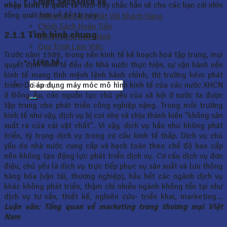
Chính Sách Dịch Vụ
nhập kinh tế quốc tế
dưới đây chắc hẳn sẽ cho các bạn cái nhìn
tổng quát hơn về đề tài này.
Chính Sách Bảo Mật Với Khách Hàng
Chính Sách Hoàn Tiền
2.1.1 Tình hình chung
Chính Sách Bảo Hành
Quy Trình Làm Việc
Trước năm 1986, trong nền kinh tế kế hoạch hoá tập trung, mọi
Liên hệ
quyết định kinh tế đều do Nhà nước thực hiện, sự vận hành nền
kinh tế mang tính mệnh lệnh hành chính, thị trường kém phát
triển. Do áp dụng máy móc mô hình kinh tế của các nước XHCN
ở Đông Âu, các nguồn lực chủ yếu của xã hội ở nước ta được
tập trung cho phát triển công nghiệp nặng. Trong môi trường
kinh tế như vậy, dịch vụ bị coi nhẹ và chịu thành kiến “không sản
xuất ra của cải vật chất”. Vì vậy, dịch vụ hầu như không phát
triển, tỷ trọng dịch vụ trong cơ cấu kinh tế thấp. Dịch vụ chủ
yếu do nhà nước cung cấp và hạch toán theo chế độ bao cấp
nên không tạo động lực phát triển dịch vụ. Cơ cấu dịch vụ đơn
điệu, chủ yếu là dịch vụ trực tiếp phục vụ sản xuất và lưu thông
hàng hóa (vận tải, thương nghiệp), hầu hết các ngành dịch vụ
khác không phát triển, thậm chí nhiều ngành không tồn tại như
dịch vụ tư vấn, thiết kế, nghiên cứu- triển khai, marketing…
Luận văn: Tổng quan về marketing trong thương mại Việt
Nam