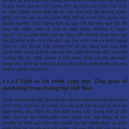
Hệ quả tất yếu của môi trường kinh doanh mang tính độc quyền
là giá, cước cao và chất lượng dịch vụ chậm cải thiện. Giá dịch
vụ viễn thông chưa thực sự do các quy luật thị trường quyết
định, mà chủ yếu do nhà nước điều tiết và vị thế độc quyền của
doanh nghiệp. Chất lượng dịch vụ hạn chế thể hiện qua tốc độ
truy cập chậm, một số dịch vụ viễn thông thường bị “ngẽn
mạch” do sự phát triển của hạ tầng viễn thông chưa theo kịp
tốc độ phát triển của cầu dịch vụ. Giá cước cao và chất lượng
dịch vụ viễn thông thấp không chỉ có tác động tiêu cực đến
người tiêu dùng dịch vụ mà còn làm giảm tính hấp dẫn của môi
trường đầu tư- kinh doanh ở Việt Nam, tăng chi phí sản xuất
hàng hóa, dịch vụ khác và giảm khả năng cạnh tranh của các
doanh nghiệp Việt Nam.
2.1.2.2 Dịch vụ tài chính
Luận văn: Tổng quan về
marketing trong thương mại Việt Nam
Trước thời kỳ đổi mới, dịch vụ tài chính ở Việt Nam hầu như chưa
phát triển. Dịch vụ tài chính chủ yếu giới hạn ở một số dịch vụ
ngân hàng, bảo hiểm do nhà nước cung cấp. Trong thời kỳ đổi
mới, dịch vụ tài chính phát triển mạnh mẽ, huy động và lưu
chuyển có hiệu quả hơn các nguồn lực tài chính phục vụ phát
triển kinh tế- xã hội của đất nước. Tới nay, hầu hết các dịch vụ