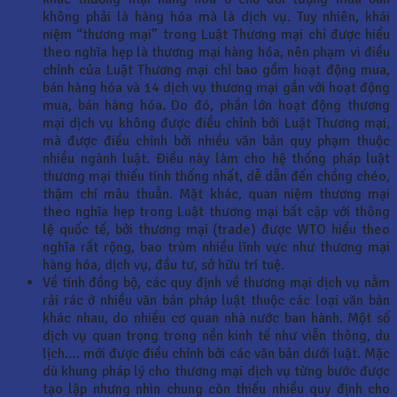
không phải là hàng hóa mà là dịch vụ. Tuy nhiên, khái
niệm “thương mại” trong Luật Thương mại chỉ được hiểu
theo nghĩa hẹp là thương mại hàng hóa, nên phạm vi điều
chỉnh của Luật Thương mại chỉ bao gồm hoạt động mua,
bán hàng hóa và 14 dịch vụ thương mại gắn với hoạt động
mua, bán hàng hóa. Do đó, phần lớn hoạt động thương
mại dịch vụ không được điều chỉnh bởi Luật Thương mại,
mà được điều chỉnh bởi nhiều văn bản quy phạm thuộc
nhiều ngành luật. Điều này làm cho hệ thống pháp luật
thương mại thiếu tính thống nhất, dễ dẫn đến chồng chéo,
thậm chí mâu thuẫn. Mặt khác, quan niệm thương mại
theo nghĩa hẹp trong Luật thương mại bất cập với thông
lệ quốc tế, bởi thương mại (trade) được WTO hiểu theo
nghĩa rất rộng, bao trùm nhiều lĩnh vực như thương mại
hàng hóa, dịch vụ, đầu tư, sở hữu trí tuệ.
Về tính đồng bộ, các quy định về thương mại dịch vụ nằm
rải rác ở nhiều văn bản pháp luật thuộc các loại văn bản
khác nhau, do nhiều cơ quan nhà nước ban hành. Một số
dịch vụ quan trọng trong nền kinh tế như viễn thông, du
lịch…. mới được điều chỉnh bởi các văn bản dưới luật. Mặc
dù khung pháp lý cho thương mại dịch vụ từng bước được
tạo lập nhưng nhìn chung còn thiếu nhiều quy định cho