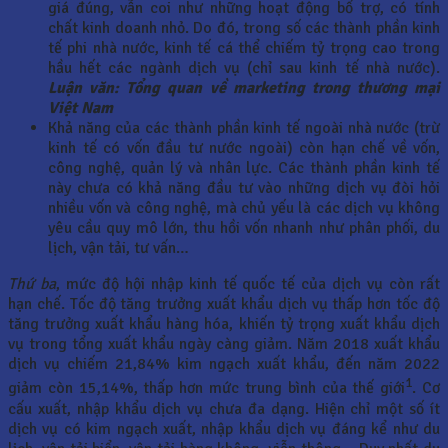
giá đúng, vẫn coi như những hoạt động bổ trợ, có tính
chất kinh doanh nhỏ. Do đó, trong số các thành phần kinh
tế phi nhà nước, kinh tế cá thể chiếm tỷ trọng cao trong
hầu hết các ngành dịch vụ (chỉ sau kinh tế nhà nước).
Luận văn: Tổng quan về marketing trong thương mại
Việt Nam
Khả năng của các thành phần kinh tế ngoài nhà nước (trừ
kinh tế có vốn đầu tư nước ngoài) còn hạn chế về vốn,
công nghệ, quản lý và nhân lực. Các thành phần kinh tế
này chưa có khả năng đầu tư vào những dịch vụ đòi hỏi
nhiều vốn và công nghệ, mà chủ yếu là các dịch vụ không
yêu cầu quy mô lớn, thu hồi vốn nhanh như phân phối, du
lịch, vận tải, tư vấn…
Thứ ba
, mức độ hội nhập kinh tế quốc tế của dịch vụ còn rất
hạn chế. Tốc độ tăng trưởng xuất khẩu dịch vụ thấp hơn tốc độ
tăng trưởng xuất khẩu hàng hóa, khiến tỷ trọng xuất khẩu dịch
vụ trong tổng xuất khẩu ngày càng giảm. Năm 2018 xuất khẩu
dịch vụ chiếm 21,84% kim ngạch xuất khẩu, đến năm 2022
1
giảm còn 15,14%, thấp hơn mức trung bình của thế giới
. Cơ
cấu xuất, nhập khẩu dịch vụ chưa đa dạng. Hiện chỉ một số ít
dịch vụ có kim ngạch xuất, nhập khẩu dịch vụ đáng kể như du