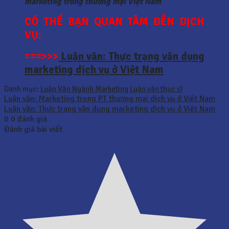
marketing trong thương mại Việt Nam
CÓ THỂ BẠN QUAN TÂM ĐẾN DỊCH
VỤ:
===>>>
Luận văn: Thực trạng vận dụng
marketing dịch vụ ở Việt Nam
Danh mục:
Luận Văn Ngành Marketing
Luận văn thạc sĩ
Luận văn: Marketing trong PT thương mại dịch vụ ở Việt Nam
Luận văn: Thực trạng vận dụng marketing dịch vụ ở Việt Nam
0
0
đánh giá
Đánh giá bài viết