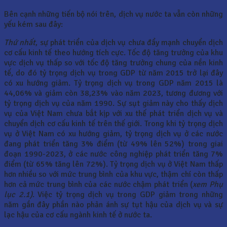
Bên cạnh những tiến bộ nói trên, dịch vụ nước ta vẫn còn những
yếu kém sau đây:
Thứ nhất
, sự phát triển của dịch vụ chưa đẩy mạnh chuyển dịch
cơ cấu kinh tế theo hướng tích cực. Tốc độ tăng trưởng của khu
vực dịch vụ thấp so với tốc độ tăng trưởng chung của nền kinh
tế, do đó tỷ trọng dịch vụ trong GDP từ năm 2015 trở lại đây
có xu hướng giảm. Tỷ trọng dịch vụ trong GDP năm 2015 là
44,06% và giảm còn 38,23% vào năm 2023, tương đương với
tỷ trọng dịch vụ của năm 1990. Sự sụt giảm này cho thấy dịch
vụ của Việt Nam chưa bắt kịp với xu thế phát triển dịch vụ và
chuyển dịch cơ cấu kinh tế trên thế giới. Trong khi tỷ trọng dịch
vụ ở Việt Nam có xu hướng giảm, tỷ trọng dịch vụ ở các nước
đang phát triển tăng 3% điểm (từ 49% lên 52%) trong giai
đoạn 1990-2023, ở các nước công nghiệp phát triển tăng 7%
điểm (từ 65% tăng lên 72%). Tỷ trọng dịch vụ ở Việt Nam thấp
hơn nhiều so với mức trung bình của khu vực, thậm chí còn thấp
hơn cả mức trung bình của các nước chậm phát triển (
xem Phụ
lục 2.1)
. Việc tỷ trọng dịch vụ trong GDP giảm trong những
năm gần đây phần nào phản ánh sự tụt hậu của dịch vụ và sự
lạc hậu của cơ cấu ngành kinh tế ở nước ta.