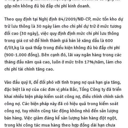
gộp nên không đủ bù đắp chi phí kinh doanh.
Theo quy định tại Nghị định 84/2009/NĐ-CP, mức tồn kho dự
trữ lưu thông là 30 ngày làm cho chi phí dự trữ ở mức tương
đối cao (30 ngày), việc quy định định mức chi phí lưu thông
trong giá cơ sở để hình thành giá bán lẻ xăng dầu là 600
đ/lít,kg là quá thấp trong điều kiện không đủ bù đắp chi phí
(900-1.000 đồng). Bên cạnh đó, lãi vay ngân hàng trong các
tháng đầu năm quá cao, luôn ở mức trên 17%/năm, làm cho
chi phí tài chính tăng cao.
Vào đầu quý II, để đối phó với tình trạng nợ quá hạn gia tăng,
đặc biệt là nợ của các đơn vị phía Bắc, Tổng Công ty đã triển
khai nhiều biện pháp kiểm soát công nợ, điều chỉnh chính sách
công nợ. Các biện pháp này đã có hiệu quả trong kiểm soát
công nợ, tuy nhiên cũng tác động không nhỏ đến sản lượng
bán hàng. Việc giảm đáng kể sản lượng bán hàng đột ngột,
trong khi công tác mua hàng theo hợp đồng dài hạn chưa