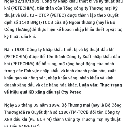
Ngày 12/10/1981: Công ty Nhập khẩu thiết bị và kỹ thuật dầu
khí (PETECHIM), tiền thân của Tổng công ty Thương mại Kỹ
thuật và Đầu tư – CTCP (PETEC) được thành lập theo Quyết
định số 1140 BNgT/TCCB của Bộ Ngoại thương (nay là Bộ
Công Thương)để thực hiện kế hoạch nhập khẩu thiết bị vật tư,
kỹ thuật dầu khí.
Năm 1989: Công ty Nhập khẩu thiết bị và kỹ thuật dầu khí
(PETECHIM) được đổi tên thành Công ty Xuất nhập khẩu dầu
khí (PETECHIM) để bổ sung, mở rộng hoạt động của mình
trong các lĩnh vực nhập khẩu và kinh doanh phân bón, xuất
khẩu gạo và nông sản, nhập khẩu vàng, nhập khẩu và kinh
doanh xăng dầu và các hàng hóa khác.
Luận văn: Thực trạng
về hiệu quả KD xăng dầu tại Cty Petec
Ngày 23 tháng 09 năm 1994: Bộ Thương mại (nay là Bộ Công
Thương)đã ra Quyết định số 1180/TM-TCCB đổi tên Công ty
XNK dầu khí (PETECHIM) thành Công ty Thương mại Kỹ thuật
và Đầu tư (PETEC).