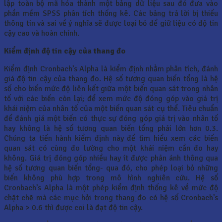
lập toàn bộ mã hóa thành một bảng dữ liệu sau đó đưa vào
phần mềm SPSS phân tích thống kê. Các bảng trả lời bị thiếu
thông tin và sai về ý nghĩa sẽ được loại bỏ để giữ liệu có độ tin
cậy cao và hoàn chỉnh.
Kiểm định độ tin cậy của thang đo
Kiểm định Cronbach’s Alpha là kiểm định nhằm phân tích, đánh
giá độ tin cậy của thang đo. Hệ số tương quan biến tổng là hệ
số cho biến mức độ liên kết giữa một biến quan sát trong nhân
tố với các biến còn lại; để xem mức độ đóng góp vào giá trị
khái niệm của nhân tố của một biến quan sát cụ thể. Tiêu chuẩn
để đánh giá một biến có thực sự đóng góp giá trị vào nhân tố
hay không là hệ số tương quan biến tổng phải lớn hơn 0.3.
Chúng ta tiến hành kiểm định này để tìm hiểu xem các biến
quan sát có cùng đo lường cho một khái niệm cần đo hay
không. Giá trị đóng góp nhiều hay ít được phản ánh thông qua
hệ số tương quan biến tổng- qua đó, cho phép loại bỏ những
biến không phù hợp trong mô hình nghiên cứu. Hệ số
Cronbach’s Alpha là một phép kiểm định thống kê về mức độ
chặt chẽ mà các mục hỏi trong thang đo có hệ số Cronbach’s
Alpha > 0.6 thì được coi là đạt độ tin cậy.