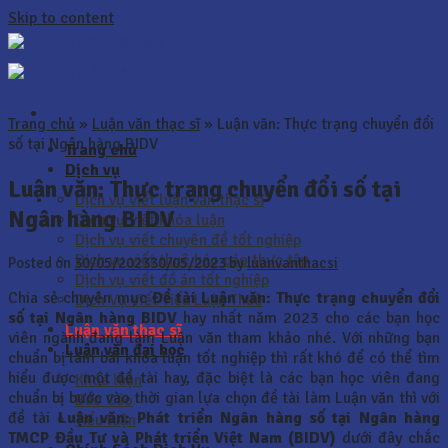
Skip to content
Trang chủ
»
Luận văn thạc sĩ
»
Luận văn: Thực trạng chuyển đổi
số tại Ngân hàng BIDV
Trang chủ
Dịch vụ
Luận văn: Thực trạng chuyển đổi số tại
Dịch vụ viết luận văn thạc sĩ
Ngân hàng BIDV
Dịch vụ viết khóa luận
Dịch vụ viết chuyên đề tốt nghiệp
Dịch vụ viết thuê báo cáo thực tập
Posted on
30/05/2023
30/05/2023
by
luanvanthacsi
Dịch vụ viết đồ án tốt nghiệp
Chia sẻ chuyên mục
Đề tài
Luận văn: Thực trạng chuyển đổi
Dịch Vụ Viết Tiểu Luận Thuê
số tại Ngân hàng BIDV
hay nhất năm 2023 cho các bạn học
Luận văn thạc sĩ
viên ngành đang làm Luận văn tham khảo nhé. Với những bạn
Luận văn đại học
chuẩn bị làm bài khóa luận tốt nghiệp thì rất khó để có thể tìm
hiểu được một đề tài hay, đặc biệt là các bạn học viên đang
Khóa luận
chuẩn bị bước vào thời gian lựa chọn đề tài làm Luận văn thì với
Báo Cáo
đề tài
Luận văn:
Phát triển Ngân hàng số tại Ngân hàng
Tiểu luận
TMCP Đầu Tư và Phát triển Việt Nam (BIDV)
dưới đây chắc