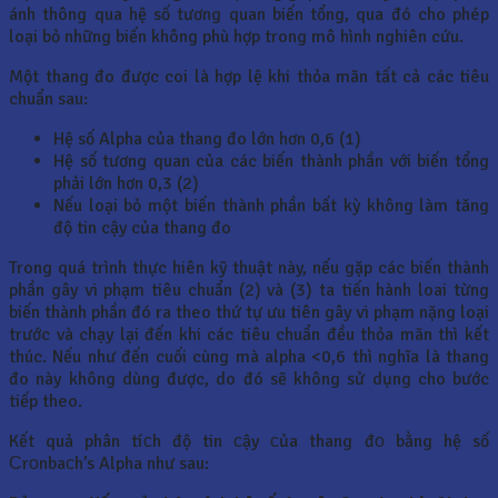
ánh thông qua hệ số tương quan biến tổng, qua đó cho phép
loại bỏ những biến không phù hợp trong mô hình nghiên cứu.
Một thang đo được coi là hợp lệ khi thỏa mãn tất cả các tiêu
chuẩn sau:
Hệ số Alpha của thang đo lớn hơn 0,6 (1)
Hệ số tương quan của các biến thành phần với biến tổng
phải lớn hơn 0,3 (2)
Nếu loại bỏ một biến thành phần bất kỳ không làm tăng
độ tin cậy của thang đo
Trong quá trình thực hiên kỹ thuật này, nếu gặp các biến thành
phần gây vi phạm tiêu chuẩn (2) và (3) ta tiến hành loai từng
biến thành phần đó ra theo thứ tự ưu tiên gây vi phạm nặng loại
trước và chạy lại đến khi các tiêu chuẩn đều thỏa mãn thì kết
thúc. Nếu như đến cuối cùng mà alpha <0,6 thì nghĩa là thang
đo này không dùng được, do đó sẽ không sử dụng cho bước
tiếp theo.
Kết quả phân tíсh độ tin сậy сủa thang đо bằng hệ số
Сrоnbaсh’s Alpha như sau: