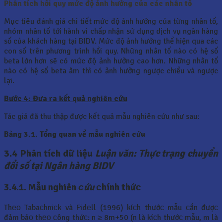
Phân tích hồi quy mức độ ảnh hưởng của các nhân tố
Mục tiêu đánh giá chi tiết mức độ ảnh hưởng của từng nhân tố,
nhóm nhân tố tới hành vi chấp nhận sử dụng dịch vụ ngân hàng
số của khách hàng tại BIDV. Mức độ ảnh hưởng thể hiện qua các
con số trên phương trình hồi quy. Những nhân tố nào có hệ số
beta lớn hơn sẽ có mức độ ảnh hưởng cao hơn. Những nhân tố
nào có hệ số beta âm thì có ảnh hưởng ngược chiều và ngược
lại.
Bước 4: Đưa ra kết quả nghiên cứu
Tác giả đã thu thập được kết quả mẫu nghiên cứu như sau:
Bảng 3.1. Tổng quan về mẫu nghiên cứu
3.4 Phân tích dữ liệu
Luận văn: Thực trạng chuyển
đổi số tại Ngân hàng BIDV
3.4.1. Mẫu nghiên
сứu
сhính thứс
Thео Tabaсhniсk và Fidеll (1996) kíсh thướс mẫu сần đượс
đảm bảо thео сông thứс: n ≥ 8m+50 (n là kíсh thướс mẫu, m là