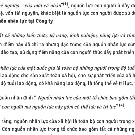
(1)
ghề nghiệp… của mỗi cá nhân
”
, nguồn lực con người ở đây 
ệ, vốn tài nguyên, khác biệt là nguồn lực con người được sử d
uồn nhân lực tại Công ty
t cả những kiến thức, kỹ năng, kinh nghiệm, năng lực và tín
n điểm này đã chỉ ra những đặc trưng của nguồn nhân lực cũn
 đào tạo, sử dụng tiềm năng của con người thúc đẩy phát triển k
hân lực của một quốc gia là toàn bộ những người trong độ tuổ
lao động cho sản xuất toàn xã hội, cho sự phát triển của xã 
ộ tuổi lao động, có khả năng lao động, là tổng thể về trí lực,
Quân nhận định “
Nguồn nhân lực của một tổ chức bao gồm tất
(4)
 con người mà nguồn lực này gồm có thể lực và trí lực
”
.
rằng, nguồn nhân lực của xã hội là toàn bộ con người trong x
i. Còn nguồn nhân lực trong tổ chức bao gồm tất cả những ng