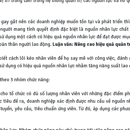
vị trí trung tâm trong hệ thống quản trị các nguồn lực và nó q
g gay gắt nên các doanh nghiệp muốn tồn tại và phát triển th
người mang tính quyết định đặc biệt là nguồn nhân lực chất 
ử dụng một cách có hiệu quả nguồn nhân lực để đạt được mục t
 bản thân người lao động.
Luận văn: Nâng cao hiệu quả quản tr
biết cách lôi kéo nhân viên để họ say mê với công việc, đánh 
ể sử dụng có hiệu quả nguồn nhân lực nhằm tăng năng suất lao 
 theo 3 nhóm chức năng:
cho tổ chức có đủ số lượng nhân viên với những đặc điểm phù
tiêu đề ra, doanh nghiệp xác định được nhu cầu về nguồn nh
 tuyển, yêu cầu, tiêu chuẩn ứng viên. Từ đó, áp dụng các phư