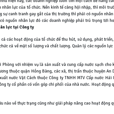
 như hiện nay, các doanh nghiệp luôn tìm mọi cách để nâng ca
n nhân lực của tổ chức. Nền kinh tế càng hội nhập, thì môi t
g sự canh tranh gay gắt của thị trường thì phải có nguồn nhân
 có nguồn nhân lực đó các doanh nghiệp phải trú trọng tới h
ân lực tại Công ty
cả các hoạt động của tổ chức để thu hút, sử dụng, phát triển,
 chức cả về mặt số lượng và chất lượng. Quản lý các nguồn lự
i Phòng với nhiệm vụ là sản xuất và cung cấp nước sạch cho 
ng thuộc quận Hồng Bàng, các xã, thị trấn thuộc huyện An
 xuất nước Vật Cách thuộc Công ty TNHH MTV Cấp nước Hải
ng ty cổ phần có vốn góp chi phối của nhà nước. Hoạt động q
ứu nào về thực trạng cũng như giải pháp nâng cao hoạt động q