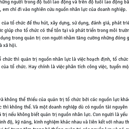
hững người trong độ tuổi lao động và trên độ tuổi lao động bằ
i, em chỉ đi vào nghiên cứu nguồn nhân lực của doanh nghiệp.
 của tổ chức để thu hút, xây dựng, sử dụng, đánh giá, phát tri
c giúp cho tổ chức có thể tồn tại và phát triển trong môi trư
ử dụng trong quản trị con người nhằm tăng cường những đóng g
à xã hội.
 chức thì quản trị nguồn nhân lực là việc hoạch định, tổ chứ
ủa tổ chức. Hay chính là việc phân tích công việc, tuyển mộ,
à không thể thiếu của quản trị tổ chức bởi các nguồn lực kh
thì không thể. Và một doanh nghiệp dù có nguồn tài nguyên p
 trị nếu không biết quản trị nguồn nhân lực. Con người là yếu
ình độ, kỹ năng, kinh nghiệm khác nhau và liên kết với nhau t