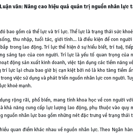
Luận văn: Nâng cao hiệu quả quản trị nguồn nhân lực t
đó bao gồm cả thể lực và trí lực. Thể lực là trạng thái sức kho
ống, thu nhập, tuổi tác, giới tính… là điều kiện để con ngườ
ắp trong lao động. Trí lực thể hiện ở sự hiểu biết, trí tuệ, ti
g sáng tạo của con người. Trí lực là yếu tố quan trọng của
oạt động sản xuất kinh doanh, việc tận dụng các tiềm năng về
 trí lực lại chưa bao giờ bị cạn kiệt bởi nó là kho tàng tiềm 
 trong việc sử dụng và phát triển nguồn nhân lực con người. Tuy 
 lực khoẻ mạnh.
ụng rộng rãi, phổ biến, mang tính khoa học về con người với 
và khả năng cung cấp lực lượng lao động, phụ thuộc vào quy mô
ng nguồn nhân lực bao gồm những nét đặc trưng về trạng thái th
nhiều quan điểm khác nhau về nguồn nhân lực. Theo Ngân hàng