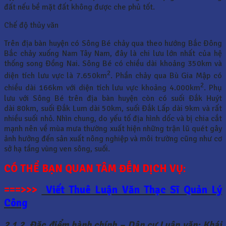
đất nếu bề mặt đất không được che phủ tốt.
Chế độ thủy văn
Trên địa bàn huyện có Sông Bé chảy qua theo hướng Bắc Đông
Bắc chảy xuống Nam Tây Nam, đây là chi lưu lớn nhất của hệ
thống song Đồng Nai. Sông Bé có chiều dài khoảng 350km và
2
diện tích lưu vực là 7.650km
. Phần chảy qua Bù Gia Mập có
2
chiều dài 166km với diện tích lưu vực khoảng 4.000km
. Phụ
lưu với Sông Bé trên địa bàn huyện còn có suối Đắk Huýt
dài 80km, suối Đắk Lum dài 50km, suối Đắk Lấp dài 9km và rất
nhiều suối nhỏ. Nhìn chung, do yếu tố địa hình dốc và bị chia cắt
mạnh nên về mùa mưa thường xuất hiện những trận lũ quét gây
ảnh hưởng đến sản xuất nông nghiệp và môi trường cũng như cơ
sở hạ tầng vùng ven sông, suối.
CÓ THỂ BẠN QUAN TÂM ĐẾN DỊCH VỤ:
===>>>
Viết Thuê Luận Văn Thạc Sĩ Quản Lý
Công
2.1.2. Đặc điểm hành chính – Dân cư Luận văn: Khái