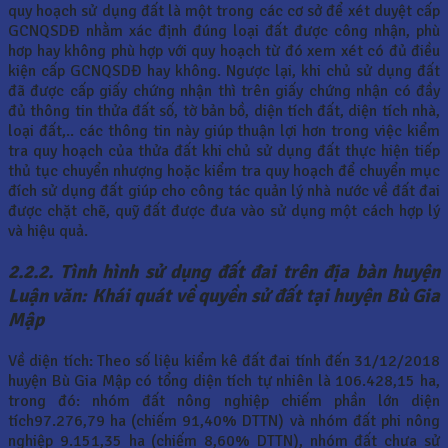
quy hoạch sử dụng đất là một trong các cơ sở để xét duyệt cấp
GCNQSDĐ nhằm xác định đúng loại đất được công nhận, phù
hơp hay không phù hợp với quy hoạch từ đó xem xét có đủ điều
kiện cấp GCNQSDĐ hay không. Ngược lại, khi chủ sử dụng đất
đã được cấp giấy chứng nhận thì trên giấy chứng nhận có đầy
đủ thông tin thửa đất số, tờ bản bồ, diện tích đất, diện tích nhà,
loại đất,.. các thông tin này giúp thuận lợi hơn trong việc kiểm
tra quy hoạch của thửa đất khi chủ sử dụng đất thực hiện tiếp
thủ tục chuyển nhượng hoặc kiểm tra quy hoạch để chuyển mục
đích sử dụng đất giúp cho công tác quản lý nhà nước về đất đai
được chặt chẽ, quỹ đất được đưa vào sử dụng một cách hợp lý
và hiệu quả.
2.2.2. Tình hình sử dụng đất đai trên địa bàn huyện
Luận văn: Khái quát về quyền sử đất tại huyện Bù Gia
Mập
Về diện tích: Theo số liệu kiểm kê đất đai tính đến 31/12/2018
huyện Bù Gia Mập có tổng diện tích tự nhiên là 106.428,15 ha,
trong đó: nhóm đất nông nghiệp chiếm phần lớn diện
tích97.276,79 ha (chiếm 91,40% DTTN) và nhóm đất phi nông
nghiệp 9.151,35 ha (chiếm 8,60% DTTN), nhóm đất chưa sử