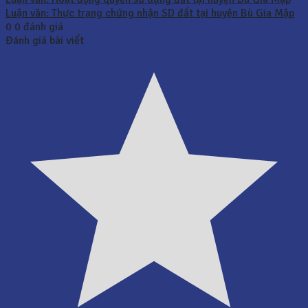
Luận văn: Thực trạng chứng nhận SD đất tại huyện Bù Gia Mập
0
0
đánh giá
Đánh giá bài viết