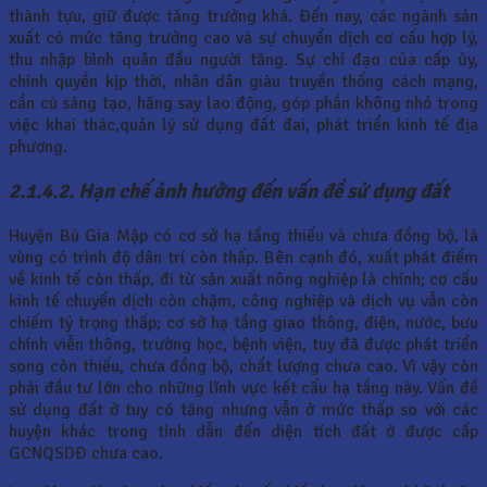
thành tựu, giữ được tăng trưởng khá. Đến nay, các ngành sản
xuất có mức tăng trưởng cao và sự chuyển dịch cơ cấu hợp lý,
thu nhập bình quân đầu người tăng. Sự chỉ đạo của cấp ủy,
chính quyền kịp thời, nhân dân giàu truyền thống cách mạng,
cần cù sáng tạo, hăng say lao động, góp phần không nhỏ trong
việc khai thác,quản lý sử dụng đất đai, phát triển kinh tế địa
phương.
2.1.4.2. Hạn chế ảnh hưởng đến vấn đề sử dụng đất
Huyện Bù Gia Mập có cơ sở hạ tầng thiếu và chưa đồng bộ, là
vùng có trình độ dân trí còn thấp. Bên cạnh đó, xuất phát điểm
về kinh tế còn thấp, đi từ sản xuất nông nghiệp là chính; cơ cấu
kinh tế chuyển dịch còn chậm, công nghiệp và dịch vụ vẫn còn
chiếm tỷ trọng thấp; cơ sở hạ tầng giao thông, điện, nước, bưu
chính viễn thông, trường học, bệnh viện, tuy đã được phát triển
song còn thiếu, chưa đồng bộ, chất lượng chưa cao. Vì vậy còn
phải đầu tư lớn cho những lĩnh vực kết cấu hạ tầng này. Vấn đề
sử dụng đất ở tuy có tăng nhưng vẫn ở mức thấp so với các
huyện khác trong tỉnh dẫn đến diện tích đất ở được cấp
GCNQSDĐ chưa cao.