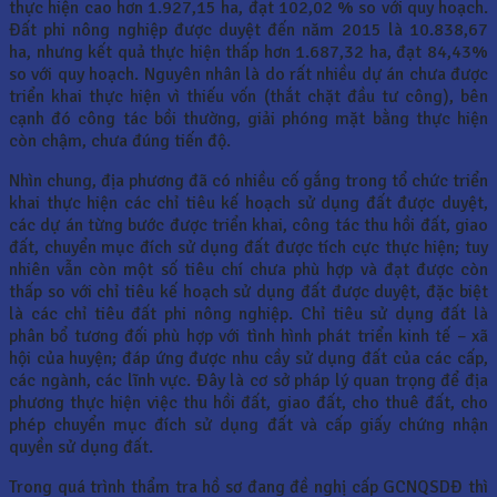
thực hiện cao hơn 1.927,15 ha, đạt 102,02 % so với quy hoạch.
Đất phi nông nghiệp được duyệt đến năm 2015 là 10.838,67
ha, nhưng kết quả thực hiện thấp hơn 1.687,32 ha, đạt 84,43%
so với quy hoạch. Nguyên nhân là do rất nhiều dự án chưa được
triển khai thực hiện vì thiếu vốn (thắt chặt đầu tư công), bên
cạnh đó công tác bồi thường, giải phóng mặt bằng thực hiện
còn chậm, chưa đúng tiến độ.
Nhìn chung, địa phương đã có nhiều cố gắng trong tổ chức triển
khai thực hiện các chỉ tiêu kế hoạch sử dụng đất được duyệt,
các dự án từng bước được triển khai, công tác thu hồi đất, giao
đất, chuyển mục đích sử dụng đất được tích cực thực hiện; tuy
nhiên vẫn còn một số tiêu chí chưa phù hợp và đạt được còn
thấp so với chỉ tiêu kế hoạch sử dụng đất được duyệt, đặc biệt
là các chỉ tiêu đất phi nông nghiệp. Chỉ tiêu sử dụng đất là
phân bổ tương đối phù hợp với tình hình phát triển kinh tế – xã
hội của huyện; đáp ứng được nhu cầy sử dụng đất của các cấp,
các ngành, các lĩnh vực. Đây là cơ sở pháp lý quan trọng để địa
phương thực hiện việc thu hồi đất, giao đất, cho thuê đất, cho
phép chuyển mục đích sử dụng đất và cấp giấy chứng nhận
quyền sử dụng đất.
Trong quá trình thẩm tra hồ sơ đang đề nghị cấp GCNQSDĐ thì