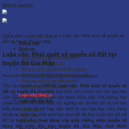
Skip to content
Trang chủ
»
Luận văn thạc sĩ
»
Luận văn: Khái quát về quyền sử
đất tại huyện Bù Gia Mập
Trang chủ
Dịch vụ
Luận văn: Khái quát về quyền sử đất tại
Dịch vụ viết luận văn thạc sĩ
huyện Bù Gia Mập
Dịch vụ viết khóa luận
Dịch vụ viết chuyên đề tốt nghiệp
Dịch vụ viết thuê báo cáo thực tập
Posted on
27/03/2023
27/03/2023
by
luanvanthacsi
Dịch vụ viết đồ án tốt nghiệp
Chia sẻ chuyên mục
Đề tài Luận văn: Khái quát về quyền sử
Dịch Vụ Viết Tiểu Luận Thuê
đất tại huyện Bù Gia Mập
hay nhất năm 2022 cho các bạn học
Luận văn thạc sĩ
viên ngành đang làm Luận văn tham khảo nhé. Với những bạn
Luận văn đại học
chuẩn bị làm bài khóa luận tốt nghiệp thì rất khó để có thể tìm
hiểu được một đề tài hay, đặc biệt là các bạn học viên đang
Khóa luận
chuẩn bị bước vào thời gian lựa chọn đề tài làm Luận văn thì với
Báo Cáo
đề tài
Luận văn:
Hoạt động cấp giấy chứng nhận quyền sử
Tiểu luận
dụng đất trên địa bàn huyện Bù Gia Mập, tỉnh Bình