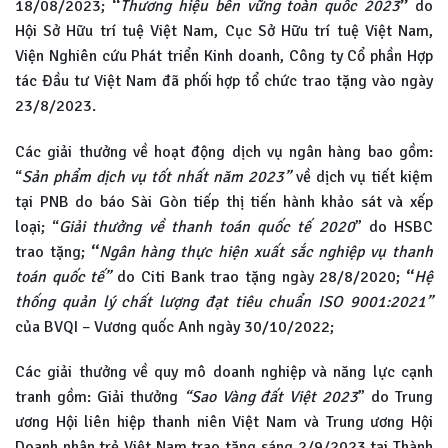
18/08/2023;
“
Thương hiệu bền vững toàn quốc 2023
”
do
Hội Sở Hữu trí tuệ Việt Nam, Cục Sở Hữu trí tuệ Việt Nam,
Viện Nghiên cứu Phát triển Kinh doanh, Công ty Cổ phần Hợp
tác Đầu tư Việt Nam đã phối hợp tổ chức trao tặng vào ngày
23/8/2023.
Các giải thưởng về hoạt động dịch vụ ngân hàng bao gồm:
“
Sản phẩm dịch vụ tốt nhất năm 2023”
về dịch vụ tiết kiệm
tại PNB do báo Sài Gòn tiếp thị tiến hành khảo sát và xếp
loại; “
Giải thưởng về thanh toán quốc tế 2020
” do HSBC
trao tặng;
“
Ngân
hàng thực hiện xuất sắc nghiệp vụ thanh
toán quốc tế”
do Citi Bank trao tặng ngày 28/8/2020;
“
Hệ
thống quản lý chất lượng đạt tiêu chuẩn ISO 9001:2021”
của BVQI – Vương quốc Anh ngày 30/10/2022;
Các giải thưởng về quy mô doanh nghiệp và năng lực cạnh
tranh gồm: Giải thưởng
“Sao Vàng đất Việt 2023
” do Trung
ương Hội liên hiệp thanh niên Việt Nam và Trung ương Hội
Doanh nhân trẻ Việt Nam trao tặng sáng 2/9/2023 tại Thành