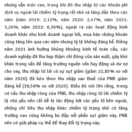
nhưng vẫn
mức cao, trong khi đó thu nhập từ các khoản phí
dịch vụ ngoài lãi chiếm tỷ trọng rất nhỏ và tăng dần theo các
năm (năm 2019: 2,12%, năm 2020: 2,47%, năm 2021:
3,26%,
năm 2022: 6,36%), ngoài ra các hoạt động kinh
doanh khác như kinh doanh ngoại hối, mua bán chứng khoán
cũng tăng lên qua các năm nhưng tỷ lệ không đáng kể. Riêng
năm 2021 ảnh hưởng khủng khoảng kinh tế toàn cầu, các
doanh nghiệp đã thu hẹp thậm chí đóng cửa sản xuất, gây khó
khăn trong vấn đề tăng trưởng nguồn vốn huy động và dư nợ
cho vay, thu nhập từ lãi có sự sụt giảm (giảm 22,85% so với
năm 2020) đã kéo theo thu nhập sau thuế của PNB giảm
đáng kể (38,58% so với 2020). Điều đó nói lên rằng, trong
cơ cấu thu nhập ròng của PNB, thu nhập ròng từ lãi chiếm tỷ
lệ chủ yếu nên rất dễ bị tác động bởi các yếu tố bên ngoài,
những chỉ tiêu thu nhập khác chiếm tỷ trọng nhỏ có tăng
trưởng cao cũng không bù đắp nổi phần sụt giảm này. PNB
nên có giải pháp cụ thể để thay đổi tỷ trọng này.