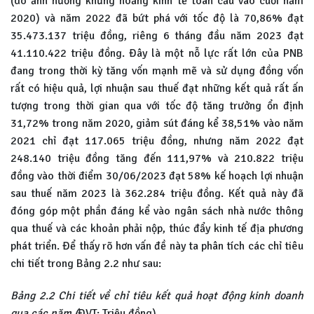
(do ảnh hưởng khủng hoảng kinh tế toàn cầu vào cuối năm
2020) và năm 2022 đã bứt phá với tốc độ là 70,86% đạt
35.473.137 triệu đồng, riêng 6 tháng đầu năm 2023 đạt
41.110.422 triệu đồng. Đây là một nỗ lực rất lớn của PNB
đang trong thời kỳ tăng vốn mạnh mẽ và sử dụng đồng vốn
rất có hiệu quả, lợi nhuận sau thuế đạt những kết quả rất ấn
tượng trong thời gian qua với tốc độ tăng trưởng ổn định
31,72% trong năm 2020, giảm sút đáng kể 38,51% vào năm
2021 chỉ đạt 117.065 triệu đồng, nhưng năm 2022 đạt
248.140 triệu đồng tăng đến 111,97% và 210.822 triệu
đồng vào thời điểm 30/06/2023 đạt 58% kế hoạch lợi nhuận
sau thuế năm 2023 là 362.284 triệu đồng. Kết quả này đã
đóng góp một phần đáng kể vào ngân sách nhà nước thông
qua thuế và các khoản phải nộp, thúc đẩy kinh tế địa phương
phát triển. Để thấy rõ hơn vấn đề này ta phân tích các chỉ tiêu
chi tiết trong Bảng 2.2 như sau:
Bảng 2.2 Chi tiết về chỉ tiêu kết quả hoạt động kinh doanh
qua các năm (
ĐVT: Triệu đồng)