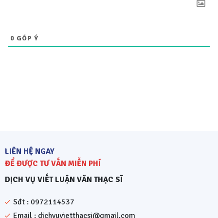
0
GÓP Ý
LIÊN HỆ NGAY
ĐỂ ĐƯỢC TƯ VẤN MIỄN PHÍ
DỊCH VỤ VIẾT LUẬN VĂN THẠC SĨ
Sđt : 0972114537
Email : dichvuvietthacsi@gmail.com